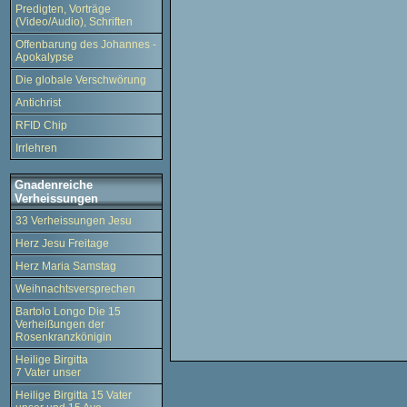
Predigten, Vorträge
(Video/Audio), Schriften
Offenbarung des Johannes -
Apokalypse
Die globale Verschwörung
Antichrist
RFID Chip
Irrlehren
Gnadenreiche
Verheissungen
33 Verheissungen Jesu
Herz Jesu Freitage
Herz Maria Samstag
Weihnachtsversprechen
Bartolo Longo Die 15
Verheißungen der
Rosenkranzkönigin
Heilige Birgitta
7 Vater unser
Heilige Birgitta 15 Vater