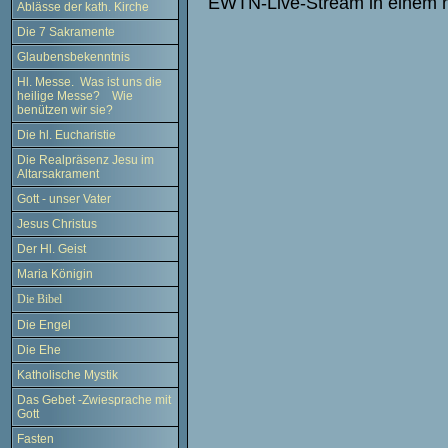
EW
TN-Live-Stream
in einem 
Ablässe der kath. Kirche
Die 7 Sakramente
Glaubensbekenntnis
Hl. Messe. Was ist uns die
heilige Messe? Wie
benützen wir sie?
Die hl. Eucharistie
Die Realpräsenz Jesu im
Altarsakrament
Gott - unser Vater
Jesus Christus
Der Hl. Geist
Maria Königin
Die Bibel
Die Engel
Die Ehe
Katholische Mystik
Das Gebet -Zwiesprache mit
Gott
Fasten