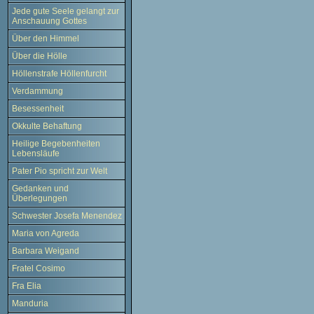
Jede gute Seele gelangt zur
Anschauung Gottes
Über den Himmel
Über die Hölle
Höllenstrafe Höllenfurcht
Verdammung
Besessenheit
Okkulte Behaftung
Heilige Begebenheiten
Lebensläufe
Pater Pio spricht zur Welt
Gedanken und
Überlegungen
Schwester Josefa Menendez
Maria von Agreda
Barbara Weigand
Fratel Cosimo
Fra Elia
Manduria