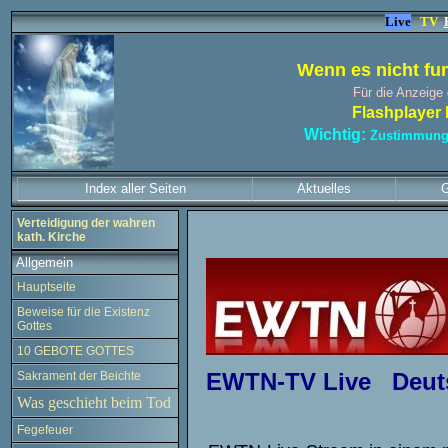
Live
TV
Wenn es nicht fun
Für die Anzeige 
F
lashplayer
Wichtig:
Zustimmungs
Index aller Seiten
Aktuelles
G
Verteidigung der wahren
kath. Kirche
Allgemein
Hauptseite
Beweise für die Existenz
Gottes
10 GEBOTE GOTTES
EWTN-TV Live Deut
Sakrament der Beichte
Was geschieht beim Tod
Fegefeuer