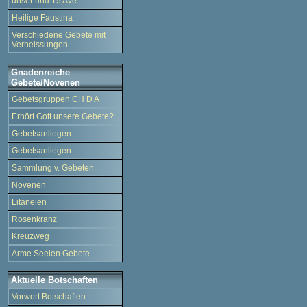
unser und 15 Ave
Heilige Faustina
Verschiedene Gebete mit
Verheissungen
Gnadenreiche
Gebete/Novenen
Gebetsgruppen CH D A
Erhört Gott unsere Gebete?
Gebetsanliegen
Gebetsanliegen
Sammlung v. Gebeten
Novenen
Litaneien
Rosenkranz
Kreuzweg
Arme Seelen Gebete
Aktuelle Botschaften
Vorwort Botschaften