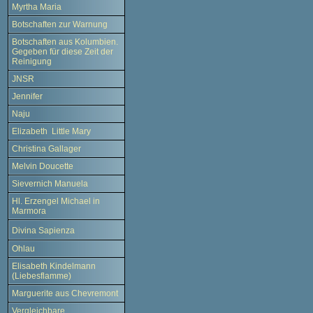
Myrtha Maria
Botschaften zur Warnung
Botschaften aus Kolumbien.
Gegeben für diese Zeit der
Reinigung
JNSR
Jennifer
Naju
Elizabeth Little Mary
Christina Gallager
Melvin Doucette
Sievernich Manuela
Hl. Erzengel Michael in
Marmora
Divina Sapienza
Ohlau
Elisabeth Kindelmann
(Liebesflamme)
Marguerite aus Chevremont
Vergleichbare