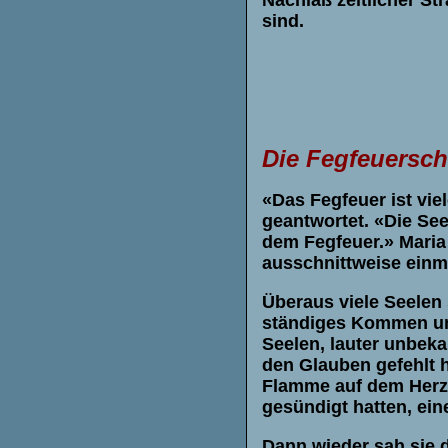
Nachlaß zeitlicher St
sind.
Die Fegfeuersc
«Das Fegfeuer ist vie
geantwortet. «Die Se
dem Fegfeuer.»
Maria
ausschnittweise einma
Überaus viele Seelen 
ständiges Kommen und
Seelen, lauter unbeka
den Glauben gefehlt 
Flamme auf dem Herze
gesündigt hatten, ein
Dann wieder sah sie 