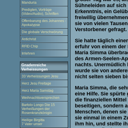
Manduria
Sühneleiden auf sich 
Predigten, Vorträge
Erkenntnis, ein Gelüb
(Video/Audio), Schriften
freiwillig übernehmen
Offenbarung des Johannes -
sie von vielen Taus
Apokalypse
Verstorbener gefragt
Die globale Verschwörung
Antichrist
Sie hatte täglich ein
erfuhr von einem der B
RFID Chip
Maria Simma überbrac
Irrlehren
des Armen-Seelen-Apos
nachts. Unermüdlich b
Gnadenreiche
Verheissungen
wurde sie von ander
nicht selten sieben 
33 Verheissungen Jesu
Herz Jesu Freitage
Maria Simma, die sehr
Herz Maria Samstag
eine Hilfe. Sie spürt
Weihnachtsversprechen
die finanziellen Mittel
Bartolo Longo Die 15
beseitigen, sondern a
Verheißungen der
Menschen, denen sie 
Rosenkranzkönigin
sie einmal in einem Z
Heilige Birgitta
ihm hin, und stellte 
7 Vater unser