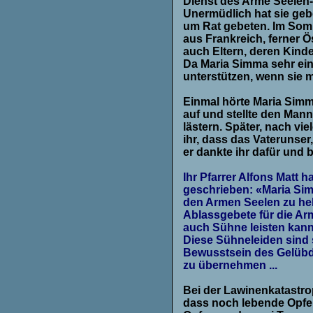
Dienst des Arme Seelen-A
Unermüdlich hat sie geb
um Rat gebeten. Im Somm
aus Frankreich, ferner Ö
auch Eltern, deren Kinde
Da Maria Simma sehr einf
unterstützen, wenn sie m
Einmal hörte Maria Simm
auf und stellte den Mann
lästern. Später, nach vie
ihr, dass das Vaterunser,
er dankte ihr dafür und b
Ihr Pfarrer Alfons Matt 
geschrieben: «Maria Sim
den Armen Seelen zu helf
Ablassgebete für die Ar
auch Sühne leisten kann,
Diese Sühneleiden sind
Bewusstsein des Gelübdes
zu übernehmen ...
Bei der Lawinenkatastro
dass noch lebende Opfer