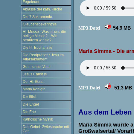
Fegefeuer
Ablässe der kath. Kirche
Die 7 Sakramente
Glaubensbekenntnis
MP3 Datei
54.9 MB
Hl. Messe. Was ist uns die
heilige Messe? Wie
benützen wir sie?
Die hl. Eucharistie
Maria Simma
- Die a
Die Realpräsenz Jesu im
Altarsakrament
Gott - unser Vater
Jesus Christus
Der Hl. Geist
MP3 Datei
51.3 MB
Maria Königin
Die Bibel
Die Engel
Aus dem Leben
Die Ehe
Katholische Mystik
Maria Simma wurde am
Das Gebet -Zwiesprache mit
Großwalsertal/ Vorarl
Gott