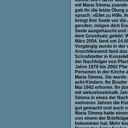
mit Maria Simma zuende g
gab ihr die letzte Ölung
sprach: «Eilet zu Hilfe, 
bringt ihre Seele vor di
gerufen; mögen dich Eng
Seele ausgehaucht und d
dem Grundsatz gelebt: Wi
März 2004, fand um 14.00
Vorgängig wurde in der 
Anschliessend fand das 
Schrafstetter in Konzeleb
der Nachfolger von Pfarr
Jahre 1976 bis 2002 Pfar
Personen in der Kirche 
Maria Simma. Sie wurde 
acht Kindern. Ihr Bruder
Mai 1942 erfroren. Ihr j
mit siebzehneinhalb Jah
Simma in eines der Nachb
mehreren Jahren die Kin
gut gemacht und auch vi
Maria Simma hatte einen 
von einem der Briefträge
bekommen hat. Mehr konnt