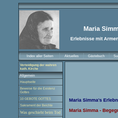
Maria Sim
Erlebnisse mit Arme
Index aller Seiten
Aktuelles
Gästebuch
Su
Verteidigung der wahren
kath. Kirche
Allgemein
Hauptseite
Beweise für die Existenz
Gottes
10 GEBOTE GOTTES
Maria Simma's Erleb
Sakrament der Beichte
Maria Simma - Begeg
Was geschieht beim Tod