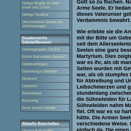
Gott so zu fluchen. N
Heilige Birgitta 15 Vater
Arme Seele. Er bedank
unser und 15 Ave
dieses Vaterunser geb
Heilige Faustina
Verdammnis bewahrt
Verschiedene Gebete mit
Verheissungen
Wie erlebte sie die A
mit der Bitte um Gebe
Gnadenreiche
Gebete/Novenen
seit dem Allerseelent
Seelen eine ganz bes
Gebetsgruppen CH D A
Martyrium. Dies zeigt
Erhört Gott unsere Gebete?
war es ihr, als ob ma
Gebetsanliegen
Seiten wurden mit Gew
Sammlung v. Gebeten
war, als ob stumpfes 
Novenen
für Abtreibung und U
Litaneien
Leibschmerzen und gro
stundenlang zwischen 
Rosenkranz
die Sühneleiden für L
Kreuzweg
Sühneleiden nahm Mar
Arme Seelen Gebete
fiel. Oft war es so ha
hätte. Die Armen See
verschiedene Weise. 
Aktuelle Botschaften
einfach da. Die einen
Vorwort Botschaften