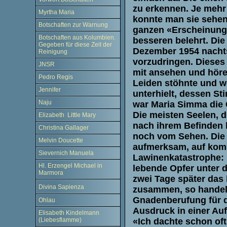
zu erkennen. Je mehr 
Myrtha Maria
konnte man sie sehen.
Botschaften zur Warnung
ganzen «Erscheinungs
Botschaften aus Kolumbien.
besseren belehrt. Die
Gegeben für diese Zeit der
Dezember 1954 nachts
Reinigung
vorzudringen. Dieses
JNSR
mit ansehen und höre
Pedro Regis
Leiden stöhnte und we
Jennifer
unterhielt, dessen S
Naju
war Maria Simma die G
Die meisten Seelen, d
Elizabeth Little Mary
nach ihrem Befinden 
Christina Gallager
noch vom Sehen. Die
Melvin Doucette
aufmerksam, auf kom
Sievernich Manuela
Lawinenkatastrophe: 
Hl. Erzengel Michael in
lebende Opfer unter 
Marmora
zwei Tage später das 
Divina Sapienza
zusammen, so handelt
Gnadenberufung für 
Ohlau
Ausdruck in einer Au
Elisabeth Kindelmann
«Ich dachte schon oft
(Liebesflamme)