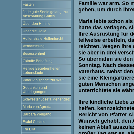
Familie war arm. So 
Fasten
gehen, um durch ihre
Jede gute Seele gelangt zur
Anschauung Gottes
Maria lebte schon als
Über den Himmel
hatte das Verlagen, 
Über die Hölle
Ihre Ausrüstung für de
Höllenstrafe Höllenfurcht
teilweise erbetteln, da
reichten. Wegen ihre
Verdammung
sie aber in drei vers
Besessenheit
So übernahm sie den 
Okkulte Behaftung
Sonntag. Nach dessen 
Heilige Begebenheiten
Vaterhaus. Nebst den
Lebensläufe
sie eine Kleingärtnerei
Pater Pio spricht zur Welt
guten Menschen angew
Gedanken und
unterrichtete sie wäh
Überlegungen
Schwester Josefa Menendez
Ihre kindliche Liebe 
Maria von Agreda
helfen, kennzeichnete
Bericht von Pfarrer A
Barbara Weigand
Wunsch gehabt, den Ar
Fratel Cosimo
keinen Ablaß auszula
Fra Elia
großer Tag war es, al