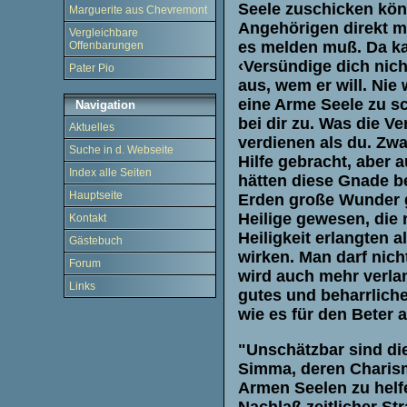
Seele zuschicken könn
Marguerite aus Chevremont
Angehörigen direkt me
Vergleichbare
es melden muß. Da ka
Offenbarungen
‹Versündige dich nich
Pater Pio
aus, wem er will. Ni
eine Arme Seele zu sc
Navigation
bei dir zu. Was die Ve
Aktuelles
verdienen als du. Zwa
Suche in d. Webseite
Hilfe gebracht, aber
Index alle Seiten
hätten diese Gnade be
Hauptseite
Erden große Wunder g
Heilige gewesen, die 
Kontakt
Heiligkeit erlangten 
Gästebuch
wirken. Man darf nic
Forum
wird auch mehr verlan
Links
gutes und beharrliche
wie es für den Beter 
"Unschätzbar sind di
Simma, deren Charism
Armen Seelen zu helfe