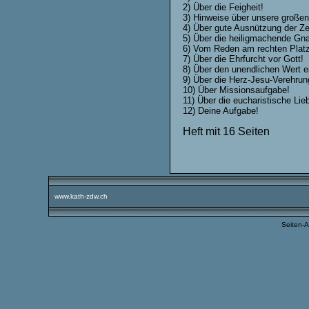
2) Über die Feigheit!
3) Hinweise über unsere großen
4) Über gute Ausnützung der Zei
5) Über die heiligmachende Gn
6) Vom Reden am rechten Platz
7) Über die Ehrfurcht vor Gott!
8) Über den unendlichen Wert e
9) Über die Herz-Jesu-Verehrun
10) Über Missionsaufgabe!
11) Über die eucharistische Lie
12) Deine Aufgabe!
Heft mit 16 Seiten
www.kath-zdw.ch
Seiten-