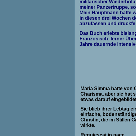
militärischer Wiederholun
meiner Panzertruppe, s
Mein Hauptmann hatte wen
in diesen drei Wochen d
abzufassen und druckfer
D
as Buch erlebte bislan
Französisch, ferner Übe
Jahre dauernde intensiv
Maria Simma hatte von G
Charisma, aber sie hat s
etwas darauf eingebildet
Sie blieb ihrer Lebtag ei
einfache, bodenständig
Christin, die im Stillen 
wirkte.
Requiescat in pace