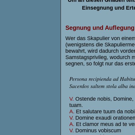
Um an diesen Gnaden tei
Einsegnung und Erte
Segnung und Auflegung 
Wer das Skapulier von einem
(wenigstens die Skapulierme
bewahrt, wird dadurch vordem
Samstagsprivileg, wodurch m
segnen, so folgt nur das ers
Persona recipienda ad Habitu
Sacerdos saltem stola alba ind
V.
Ostende nobis, Domine, 
tuam.
A.
Et salutare tuum da nobi
V.
Domine exaudi oration
A.
Et clamor meus ad te ven
V.
Dominus vobiscum