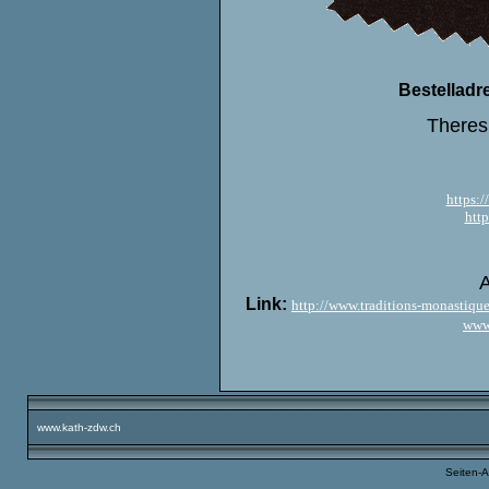
Bestelladr
Theres
https:/
http
A
Link:
http://www.traditions-monastique
www.
www.kath-zdw.ch
Seiten-