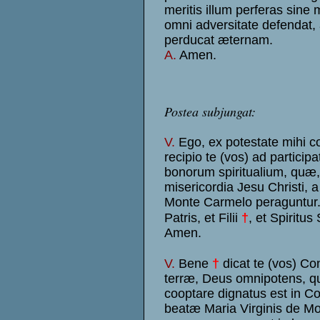
meritis illum perferas sine 
omni adversitate defendat,
perducat æternam.
A.
Amen.
Postea subjungat:
V.
Ego, ex potestate mihi c
recipio te (vos) ad partici
bonorum spiritualium, quæ
misericordia Jesu Christi, a
Monte Carmelo peraguntur.
†
Patris, et Filii
, et Spiritus
Amen.
†
V.
Bene
dicat te (vos) Con
terræ, Deus omnipotens, qu
cooptare dignatus est in Co
beatæ Maria Virginis de M