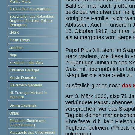
Myrtha Maria
Bald sah man auch große und
Botschaften zur Warnung
bekleidet, wie etwa den hei
Botschaften aus Kolumbien.
königliche Familie. Nicht we
Gegeben für diese Zeit der
Ablässen. Auch in unserem 
Reinigung
13. Oktober 1917, bei ihrer l
JNSR
als Muttergottes vom Berge 
Pedro Regis
Jennifer
Papst Pius XII. sieht im Ska
Naju
Herz Mariens, wie diese in 
700jährigen Jubiläum des Ska
Elizabeth Little Mary
Geist mit übernatürlicher Le
Christina Gallager
Skapulier die erste Stelle zu.
Melvin Doucette
Zusätzlich gibt es noch
das 
Sievernich Manuela
Hl. Erzengel Michael in
Am 3. März 1322, also 71 Jah
Marmora
verkündete Papst Johannes 
Divina Sapienza
versprochen, wer das Skapul
Ohlau
Tag die kleinen marianischen
Ehre faste, d.h. kein Fleis
Elisabeth Kindelmann
(Liebesflamme)
Fegfeuer befreien.
(*Priester
Marguerite aus Chevremont
auferlegen.)