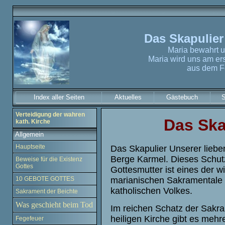
Das Skapulie
Maria bewahrt u
Maria wird uns am e
aus dem Fe
Index aller Seiten
Aktuelles
Gästebuch
S
Verteidigung der wahren
Das Ska
kath. Kirche
Allgemein
Hauptseite
Das Skapulier Unserer lieb
Berge Karmel. Dieses Schutz
Beweise für die Existenz
Gottes
Gottesmutter ist eines der w
10 GEBOTE GOTTES
marianischen Sakramentale
katholischen Volkes.
Sakrament der Beichte
Was geschieht beim Tod
Im reichen Schatz der Sakra
heiligen Kirche gibt es mehr
Fegefeuer