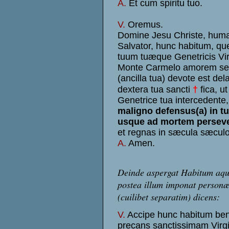
A.
Et cum spiritu tuo.
V.
Oremus.
Domine Jesu Christe, huma
Salvator, hunc habitum, qu
tuum tuæque Genetricis Vi
Monte Carmelo amorem se
(ancilla tua) devote est del
†
dextera tua sancti
fica, u
Genetrice tua intercedente
maligno defensus(a) in tu
usque ad mortem perseve
et regnas in sæcula sæcul
A.
Amen.
Deinde aspergat Habitum aqua
postea illum imponat personæ,
(cuilibet separatim) dicens:
V.
Accipe hunc habitum be
precans sanctissimam Virgi