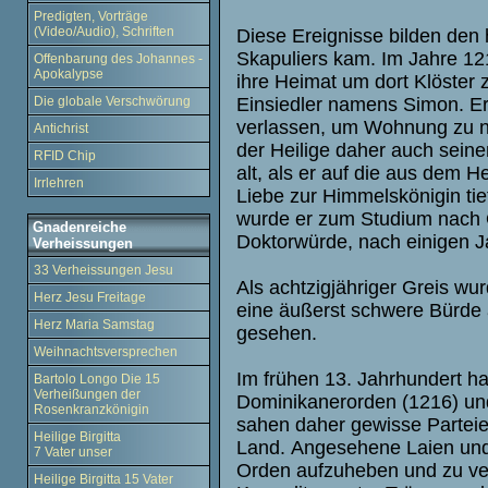
Predigten, Vorträge
(Video/Audio), Schriften
Diese Ereignisse bilden den 
Skapuliers kam. Im Jahre 12
Offenbarung des Johannes -
Apokalypse
ihre Heimat um dort Klöster z
Einsiedler namens Simon. Er
Die globale Verschwörung
verlassen, um Wohnung zu n
Antichrist
der Heilige daher auch sein
RFID Chip
alt, als er auf die aus dem 
Irrlehren
Liebe zur Himmelskönigin tief
wurde er zum Studium nach O
Gnadenreiche
Doktorwürde, nach einigen Ja
Verheissungen
33 Verheissungen Jesu
Als achtzigjähriger Greis w
Herz Jesu Freitage
eine äußerst schwere Bürde 
Herz Maria Samstag
gesehen.
Weihnachtsversprechen
Im frühen 13. Jahrhundert hat
Bartolo Longo Die 15
Verheißungen der
Dominikanerorden (1216) und
Rosenkranzkönigin
sahen daher gewisse Parteie
Heilige Birgitta
Land.
Angesehene Laien und 
7 Vater unser
Orden aufzuheben und zu ver
Heilige Birgitta 15 Vater