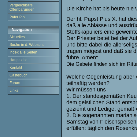
Vergleichbare
Die Kirche hat bis heute nie
Offenbarungen
Pater Pio
Der hl. Papst Pius X. hat di
daß alle Ablässe und ausdrüc
Navigation
Stoffskapuliers eine geweiht
Aktuelles
Der Priester betet bei der A
und bitte dabei die allerseli
Suche in d. Webseite
tragen mögest und daß sie d
Index alle Seiten
führe. Amen“
Hauptseite
Die Gebete finden sich im Ri
Kontakt
Gästebuch
Welche Gegenleistung aber v
teilhaftig werden?
Forum
Wir müssen uns
Links
1. Der standesgemäßen Keusch
dem geistlichen Stand entspri
geziemt und Ledige, gemäß 
2. Die sogenannten marianis
Samstag von Fleischspeisen 
erfüllen: täglich den Rosenk