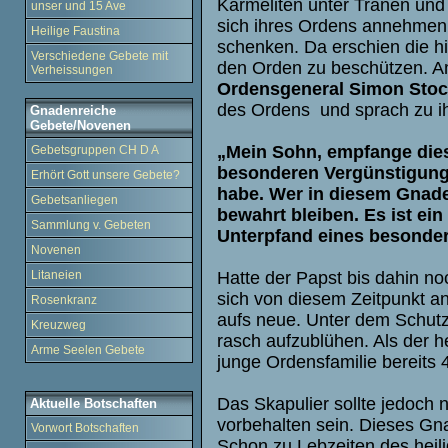
Karmeliten unter Tränen und
unser und 15 Ave
sich ihres Ordens annehmen
Heilige Faustina
schenken. Da erschien die 
Verschiedene Gebete mit
den Orden zu beschützen. Am
Verheissungen
Ordensgeneral Simon Sto
des Ordens
und sprach zu i
Gnadenreiche
Gebete/Novenen
„Mein Sohn, empfange dies
Gebetsgruppen CH D A
besonderen Vergünstigungen
Erhört Gott unsere Gebete?
habe. Wer in diesem Gnade
Gebetsanliegen
bewahrt bleiben. Es ist ein
Sammlung v. Gebeten
Unterpfand eines besonde
Novenen
Hatte der Papst bis dahin n
Litaneien
sich von diesem Zeitpunkt a
Rosenkranz
aufs neue. Unter dem Schutz
Kreuzweg
rasch aufzublühen. Als der h
Arme Seelen Gebete
junge Ordensfamilie bereits 
Das Skapulier sollte jedoch
Aktuelle Botschaften
vorbehalten sein. Dieses Gn
Vorwort Botschaften
Schon zu Lebzeiten des heil