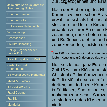
Zurückgezogenheit und Eins
Jede gute Seele gelangt zur
Anschauung Gottes
Nach der Eroberung des Hl. 
Karmel, wo einst schon Elias
Über den Himmel
erwählten sich als Lebensauf
Über die Hölle
stellvertretend für die Kirc
Höllenstrafe Höllenfurcht
erbauten zu ihrer Ehre eine 
Verdammung
zusammen, um zu beten und z
Besessenheit
und Bußleben zu ehren und i
zurückeroberten, mußten die
Okkulte Behaftung
Heilige Begebenheiten
Um 1209 schlossen sich diese zu eine
Lebensläufe
festen Regel und gründeten so das erst
Pater Pio spricht zur Welt
Nun setzte aus ganz Europa 
Gedanken und
Überlegungen
Zeit 15 weitere Klöster ents
Christenhaß der Sarazenen vi
Schwester Josefa Menendez
daß die Mönche aus den fre
Maria von Agreda
durften, um dort neue Karmel
Barbara Weigand
in Süditalien, Südfrankreich
Fratel Cosimo
mohammedanischen Sarazenen
Fra Elia
zerstörten sie das Kloster 
nieder.
Manduria