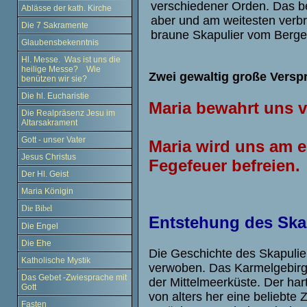
verschiedener Orden. Das b
Ablässe der kath. Kirche
aber und am weitesten verbre
Die 7 Sakramente
braune Skapulier vom Berge
Glaubensbekenntnis
Hl. Messe. Was ist uns die
heilige Messe? Wie
Zwei gewaltig große Versp
benützen wir sie?
Die hl. Eucharistie
Maria bewahrt uns 
Die Realpräsenz Jesu im
Altarsakrament
Gott - unser Vater
Maria wird uns am 
Jesus Christus
Fegefeuer befreien.
Der Hl. Geist
Maria Königin
Die Bibel
Entstehung des Ska
Die Engel
Die Ehe
Die Geschichte des Skapulie
Katholische Mystik
verwoben. Das Karmelgebirge 
Das Gebet -Zwiesprache mit
der Mittelmeerküste. Der har
Gott
von alters her eine beliebte 
Fasten