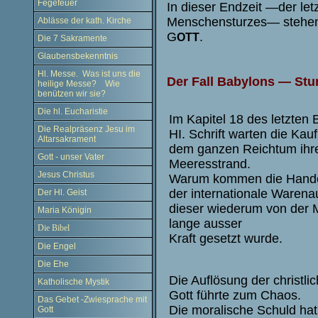
Fegefeuer
In dieser Endzeit —der le
Menschensturzes— stehen s
Ablässe der kath. Kirche
G
.
OTT
Die 7 Sakramente
Glaubensbekenntnis
Hl. Messe. Was ist uns die
Der Fall Babylons — Stur
heilige Messe? Wie
benützen wir sie?
Die hl. Eucharistie
Im Kapitel 18 des letzten
Die Realpräsenz Jesu im
HI. Schrift warten die Kauf
Altarsakrament
dem ganzen Reichtum ihr
Gott - unser Vater
Meeresstrand.
Jesus Christus
Warum kommen die Handel
der internationale Waren
Der Hl. Geist
dieser wiederum von der 
Maria Königin
lange ausser
Die Bibel
Kraft gesetzt wurde.
Die Engel
Die Ehe
Die Auflösung der christl
Katholische Mystik
Gott führte zum Chaos.
Das Gebet -Zwiesprache mit
Die moralische Schuld hat
Gott