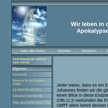
Wir leben in 
Apokalyps
Index aller Seiten
Aktuelles
Gästebuch
Verteidigung der wahren
kath. Kirche
Allgemein
Hauptseite
Beweise für die Existenz
Gottes
Jeder weiss, dass es ein 
Johannes finden wir die g
10 GEBOTE GOTTES
einen Blick in diese Endz
Sakrament der Beichte
verkünden die Po
(Offb 11,3)
Was geschieht beim Tod
G
allein kennt dessen
OTT