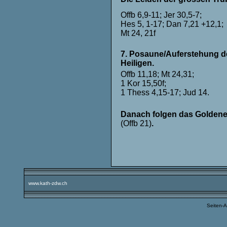
Offb 6,9-11; Jer 30,5-7;
Hes 5, 1-17; Dan 7,21 +12,1;
Mt 24, 21f
7. Posaune/Auferstehung d
Heiligen.
Offb 11,18; Mt 24,31;
1 Kor 15,50f;
1 Thess 4,15-17; Jud 14.
Danach folgen das Goldene 
(Offb 21)
.
www.kath-zdw.ch
Seiten-