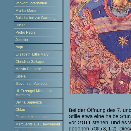
Vorwort Botschaften
Myrtha Maria
Botschaften zur Warnung
JNSR
Pedro Regis
Jennifer
Naju
Elizabeth Little Mary
Christina Gallager
Melvin Doucette
Gisela
Sievernich Manuela
Hl. Erzengel Michael in
Marmora
Divina Sapienza
Bei der Öffnung des 7. un
Ohlau
Stille etwa eine halbe Stun
Elisabeth Kindelmann
vor G
stehen, und es 
OTT
Marguerite aus Chevremont
gegeben,
. Die
(Offb 8, 1-2)