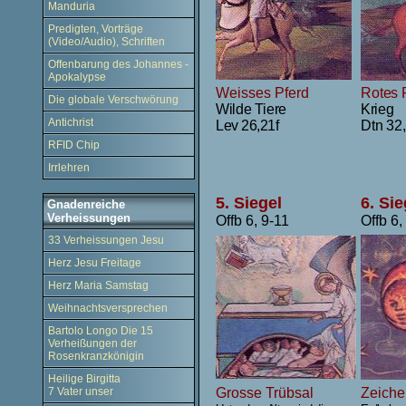
Manduria
Predigten, Vorträge
(Video/Audio), Schriften
Offenbarung des Johannes -
Apokalypse
Weisses Pferd
Rotes 
Die globale Verschwörung
Wilde Tiere
Krieg
Antichrist
Lev 26,21f
Dtn 32
RFID Chip
Irrlehren
5. Siegel
6. Sie
Gnadenreiche
Verheissungen
Offb 6, 9-11
Offb 6,
33 Verheissungen Jesu
Herz Jesu Freitage
Herz Maria Samstag
Weihnachtsversprechen
Bartolo Longo Die 15
Verheißungen der
Rosenkranzkönigin
Heilige Birgitta
7 Vater unser
Grosse Trübsal
Zeich