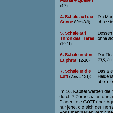
Flüsse + Quellen
:
(4-7)
4.
Schale auf die
Die Men
Sonne
:
ohne si
(Vers 8-9)
5.
Schale auf
Dessen R
Thron des Tieres
ohne si
:
(10-11)
6.
Schale in den
Der Flu
Euphrat
:
20,8, Joe
(12-16)
7.
Schale In die
Das alle
Luft
:
Heidens
(Vers 17-21)
über di
Im 16. Kapitel werden die
durch 7 Zornschalen durch
Plagen, die G
über Äg
OTT
nur jene, die sich der Herr
Posaunenplagen vernichten 