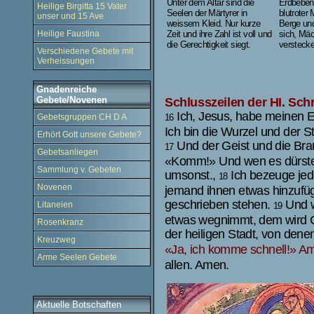
Unter dem Altar sind die
Erdbeben
Heilige Birgitta 15 Vater
Seelen der Märtyrer in
blutroter 
unser und 15 Ave
weissem Kleid. Nur kurze
Berge und
Heilige Faustina
Zeit und ihre Zahl ist voll und
sich, Mäc
die Gerechtigkeit siegt.
verstecke
Verschiedene Gebete mit
Verheissungen
Gnadenreiche
Gebete/Novenen
Schlusszeilen der HI. Schri
Ich, Jesus, habe meinen 
16
Gebetsgruppen CH D A
Ich bin die Wurzel und der 
Erhört Gott unsere Gebete?
Und der Geist und die Bra
17
Gebetsanliegen
«Komm!» Und wen es dürstet
Sammlung v. Gebeten
umsonst.,
Ich bezeuge jed
18
Novenen
jemand ihnen etwas hinzufüg
geschrieben stehen.
Und w
Litaneien
19
etwas wegnimmt, dem wird 
Rosenkranz
der heiligen Stadt, von dene
Kreuzweg
«
Ja, ich komme schnell!» A
Arme Seelen Gebete
allen. Amen.
Aktuelle Botschaften