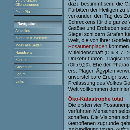
Vergleichbare
dazu bestimmt sein, die G
Offenbarungen
Fürbitten der Heiligen zu
Pater Pio
verkünden den Tag des Z
Schreckens für die ganze
Navigation
Getöse und Erdbeben setz
Aktuelles
Siegel schildern Strafen f
Suche in d. Webseite
Welt, die von ihrer Gottfei
Index alle Seiten
Posaunenplagen
kommen. D
Mitleidenschaft
(Offb 8, 7-12
Hauptseite
Umkehr führen. Tragischer
Kontakt
. Ehe der Pharao
(Offb 9,20)
Gästebuch
erst Plagen Ägypten verw
Forum
unvorstellbare Ereignisse
Links
Freilassung des Volkes Got
Welt vollkommen dominiert
Öko-Katastrophe total
Die ersten vier Posaunenp
verführten Menschen selb
schaffen. Die Visionen schi
Getroffenen zugrunde geht
Ankündigung voran. Aufgr