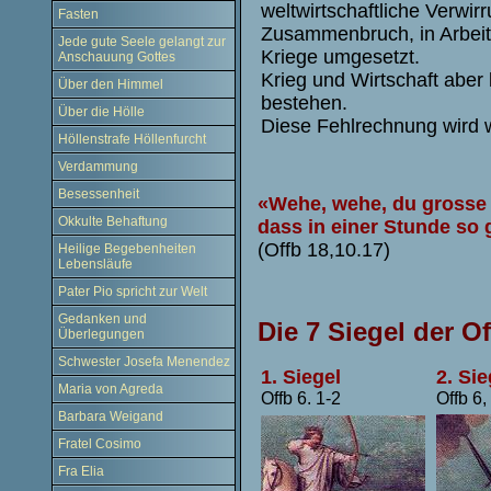
weltwirtschaftliche Verwirr
Fasten
Zusammenbruch, in Arbeits
Jede gute Seele gelangt zur
Kriege umgesetzt.
Anschauung Gottes
Krieg und Wirtschaft aber 
Über den Himmel
bestehen.
Über die Hölle
Diese Fehlrechnung wird w
Höllenstrafe Höllenfurcht
Verdammung
Besessenheit
«Wehe, wehe, du grosse S
Okkulte Behaftung
dass in einer Stunde so
(Offb 18,10.17)
Heilige Begebenheiten
Lebensläufe
Pater Pio spricht zur Welt
Gedanken und
Die 7 Siegel der O
Überlegungen
Schwester Josefa Menendez
1. Siegel
2. Sie
Maria von Agreda
Offb 6. 1-2
Offb 6,
Barbara Weigand
Fratel Cosimo
Fra Elia