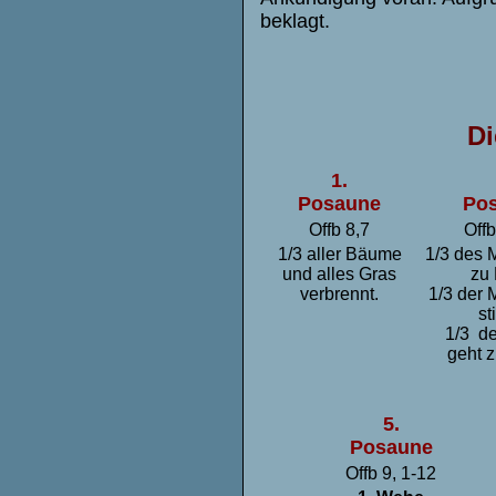
beklagt.
Di
1.
Posaune
Po
Offb 8,7
Offb
1
/3 aller Bäume
1/3 des 
und alles Gras
zu 
verbrennt.
1/3 der 
sti
1/3 de
geht 
5.
Posaune
Offb 9, 1-12