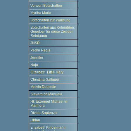
Vorwort Botschaften
Myrtha Maria
Botschaften zur Warnung
Botschaften aus Kolumbien.
Gegeben für diese Zeit der
Reinigung
JNSR
Pedro Regis
Jennifer
Naju
Elizabeth Little Mary
Christina Gallager
Melvin Doucette
Sievernich Manuela
Hl. Erzengel Michael in
Marmora
Divina Sapienza
Ohlau
Elisabeth Kindelmann