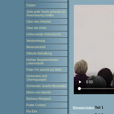
Fasten
Jede gute Seele gelangt zur
Anschauung Gottes
Über den Himmel
Über die Hölle
Höllenstrafe Höllenfurcht
Verdammung
Besessenheit
Okkulte Behaftung
Heilige Begebenheiten
Lebensläufe
Pater Pio spricht zur Welt
Gedanken und
Überlegungen
Schwester Josefa Menendez
Maria von Agreda
Barbara Weigand
Fratel Cosimo
Herunterladen
Teil 1
Fra Elia