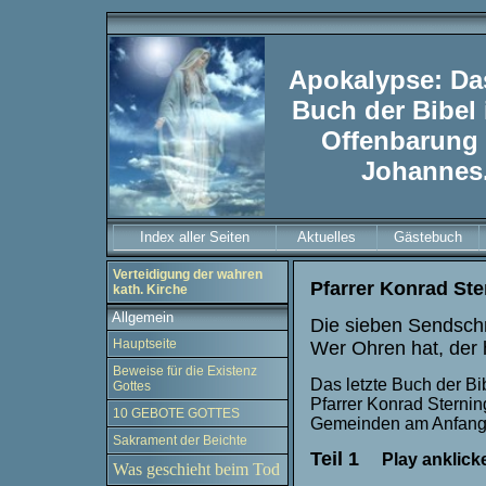
Apokalypse: Das
Buch der Bibel 
Offenbarung
Johannes
Index aller Seiten
Aktuelles
Gästebuch
Verteidigung der wahren
Pfarrer Konrad Ste
kath. Kirche
Allgemein
Die sieben Sendsch
Hauptseite
Wer Ohren hat, der 
Beweise für die Existenz
Das letzte Buch der Bi
Gottes
Pfarrer Konrad Sterni
10 GEBOTE GOTTES
Gemeinden am Anfang 
Sakrament der Beichte
Teil 1
Play ankli
Was geschieht beim Tod