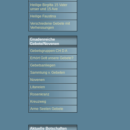
Heilige Birgitta 15 Vater
unser und 15 Ave
Heilige Faustina
Verschiedene Gebete mit
Verheissungen
Gnadenreiche
Gebete/Novenen
Gebetsgruppen CH D A
Erhört Gott unsere Gebete?
Gebetsanliegen
Sammlung v. Gebeten
Novenen
Litaneien
Rosenkranz
Kreuzweg
Arme Seelen Gebete
Aktuelle Botschaften