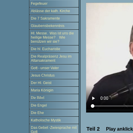
Fegefeuer
Ablässe der kath. Kirche
Die 7 Sakramente
Glaubensbekenntnis
Hl. Messe. Was ist uns die
heilige Messe? Wie
benützen wir sie?
Die hl. Eucharistie
Die Realpräsenz Jesu im
Altarsakrament
Gott - unser Vater
Jesus Christus
Der Hl. Geist
Maria Königin
Die Bibel
Die Engel
Die Ehe
Katholische Mystik
Das Gebet -Zwiesprache mit
.
Teil 2
Play ankli
Gott