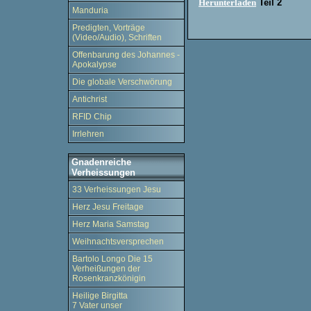
Herunterladen
Teil 2
Manduria
Predigten, Vorträge
(Video/Audio), Schriften
Offenbarung des Johannes -
Apokalypse
Die globale Verschwörung
Antichrist
RFID Chip
Irrlehren
Gnadenreiche
Verheissungen
33 Verheissungen Jesu
Herz Jesu Freitage
Herz Maria Samstag
Weihnachtsversprechen
Bartolo Longo Die 15
Verheißungen der
Rosenkranzkönigin
Heilige Birgitta
7 Vater unser