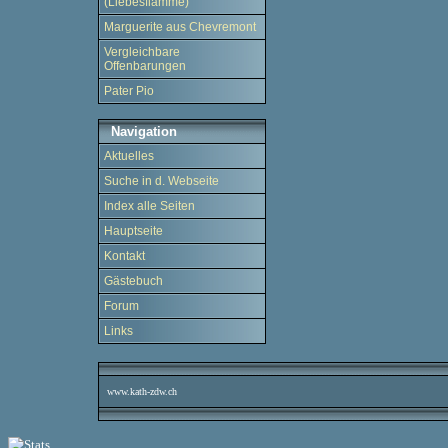
(Liebesflamme)
Marguerite aus Chevremont
Vergleichbare
Offenbarungen
Pater Pio
Navigation
Aktuelles
Suche in d. Webseite
Index alle Seiten
Hauptseite
Kontakt
Gästebuch
Forum
Links
www.kath-zdw.ch