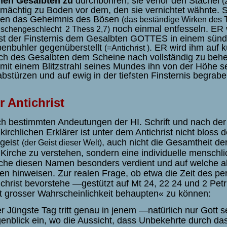
nen Gesalbten zu
durchbohren; sie verlor den Stachel
(
mächtig zu Boden vor dem, den sie vernichtet wähnte.
ten das Geheimnis des Bösen
(das beständige Wirken des T
noch einmal entfesseln. ER 
schengeschlecht
2 Thess 2,7)
st der Finsternis dem Gesalbten GOTTES in einem sün
enbuhler gegenüberstellt
.
ER wird ihm auf k
(=Antichrist
)
ch des Gesalbten dem Scheine nach vollständig zu beh
mit einem Blitzstrahl seines Mundes ihn von der Höhe s
abstürzen und auf ewig in der tiefsten Finsternis begrabe
r Antichrist
h bestimmten Andeutungen der HI. Schrift und nach der
 kirchlichen Erklärer ist unter dem Antichrist nicht bloss d
tgeist
, auch nicht die Gesamtheit de
(der Geist dieser Welt)
 Kirche zu verstehen, sondern eine individuelle
menschlic
che diesen Namen besonders verdient und auf welche 
en hinweisen. Zur realen Frage, ob etwa die Zeit des p
ichrist bevorstehe —gestützt auf Mt 24, 22 24 und 2 Pet
t grosser Wahrscheinlichkeit behaupten« zu können:
r Jüngste Tag tritt genau in jenem —natürlich nur Gott
enblick ein, wo die Aussicht, dass Unbekehrte durch da