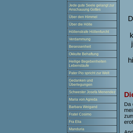
Jede gute Seele gelangt zur
Anschauung Gottes
D
Über den Himmel
Über die Hölle
Höllenstrafe Höllenfurcht
k
Verdammung
Besessenheit
Okkulte Behaftung
h
Heilige Begebenheiten
Lebensläufe
Pater Pio spricht zur Welt
Gedanken und
Überlegungen
Schwester Josefa Menendez
Di
Maria von Agreda
D
a
Barbara Weigand
mei
Fratel Cosimo
zum
ero
Fra Elia
Manduria
And