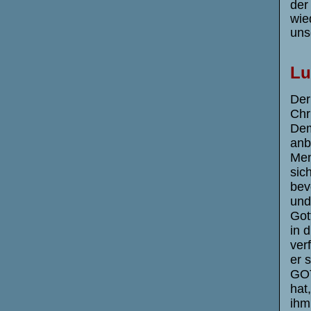
der
wie
uns
Lu
Der
Chr
Dem
anb
Men
sic
bev
und
Got
in 
ver
er 
GOT
hat
ihm