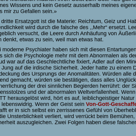
nes Wissens und kein Gesetz ausserhalb meines eigene
ts mir zu Gefallen sein.»
 dritte Ersatzgott ist die Materie: Reichtum, Geiz und Ha
ndlichkeit wird durch die falsche des ,,Mehr“ ersetzt. Le
geblich versucht, die Leere durch Anhäufung von Äußerl
 denkt, etwas zu sein, weil man etwas hat.
i moderne Psychiater haben sich mit diesen Entartungen b
s sich die Psychologie mehr mit dem Abnormalen als d
ud war auf das
Geschlechtliche fixiert, Adler auf den Mi
 Jung auf die irdische Sicherheit. Jeder hatte zu einem Dr
deckung des Ursprungs der Anomalitäten. Würden alle 
tend gemacht, würden sie bestätigen, dass alles Unglüc
herrlichung der drei sinnlichen Begierden herrührt: der S
ensstolzes und der abnormalen Weltverfallenheit. Wenn
T herausgelöst wird, hört es auf, leiblichgeistiger Natur 
 lebenswidrig. Wenn der Geist sein
Von-Gott-Geschaff
afft er in sich selbst ein zerrissenes Gefühl von Überhe
die Unsterblichkeit verliert, wird verrückt beim Bemühen, 
herheit auszugleichen. Zwei Folgen haben diese falsche