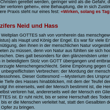
 Christen gerettet werden, geringer wird als die Gefahr,
der verloren gehen», eine Behauptung, die in
sich Zusti
ere Praxis steht nur eines fest:
«
Wirken, solang es Tag 
zifers Neid und Hass
 Weltplan GOTTES sah von vornherein das menschgew
istus) als Haupt und König der Engel. Es war für viele E
ütigung, den ihnen in der menschlichen Natur vorgest
eten zu müssen, denn von Natur aus fühlten sie sich h
schen. Dies galt besonders für den glänzendsten unter ih
h in beleidigtem Stolz von GOTT übergangen und entbra
orzugte Menschengeschlecht. Seine Empörung gegen GO
 unbegreiflichsten Verbrechen: der Mordung der mensch
tessohnes. Dieser Gottesmord —Mysterium des Urspru
die Tiefe des Hasses hinabblicken, mit dem der Teufel de
folgt ihn einerseits, weil der Mensch bestimmt ist, die Her
selbst verloren hat, andererseits weil der Mensch ein G
TES ist. Er ruht nicht, bis er seine Herrschaft des Tode
, bis er die Menschen verleitet hat, statt den Gesalbten 
 Opfer zu bringen.