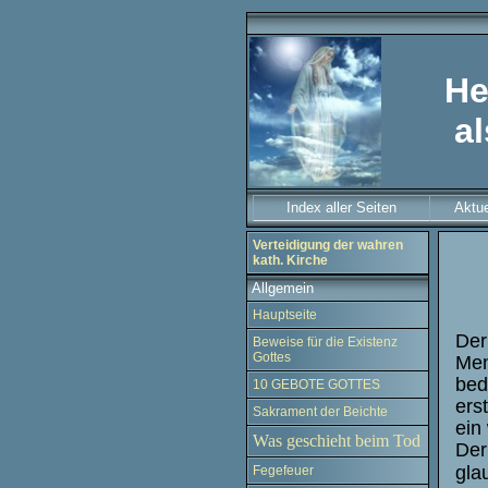
He
al
Index aller Seiten
Aktue
Verteidigung der wahren
kath. Kirche
Allgemein
Hauptseite
Der
Beweise für die Existenz
Gottes
Men
bed
10 GEBOTE GOTTES
ers
Sakrament der Beichte
ein
Was geschieht beim Tod
Der
gla
Fegefeuer