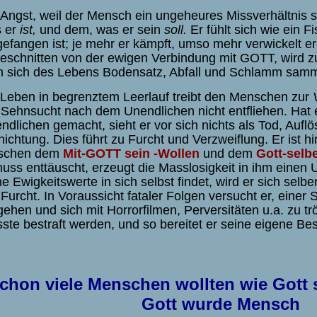
Angst,
weil der Mensch ein ungeheures Missverhältnis 
 er
ist,
und dem, was er sein
soll.
Er fühlt sich wie ein F
gefangen ist; je mehr er kämpft, umso mehr verwickelt er 
eschnitten von der ewigen Verbindung mit GOTT, wird 
 sich des Lebens Bodensatz, Abfall und Schlamm samm
eben in begrenztem Leerlauf treibt den Menschen zur
 Sehnsucht nach dem U
nendlichen nicht entfliehen. Hat 
ndlichen gemacht, sieht er vor sich nichts als Tod, Aufl
nichtung. Dies führt zu Furcht und Verzweiflung. Er ist h
schen dem
Mit-GOTT sein -Wollen
und dem
Gott-selb
uss enttäuscht, erzeugt die Masslosigkeit in ihm eine
ne Ewigkeitswerte in sich selbst findet, wird er sich se
 Furcht. In Voraussicht fataler Folgen versucht er, einer
gehen und sich mit Horrorfilmen, Perversitäten u.a. zu trö
ste bestraft werden, und so bereitet er seine eigene Bes
chon viele Menschen wollten wie Gott s
Gott wurde Mensch