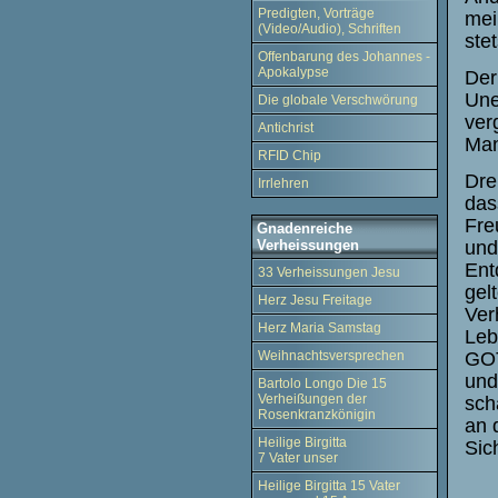
Predigten, Vorträge
mei
(Video/Audio), Schriften
ste
Offenbarung des Johannes -
Apokalypse
Der
Une
Die globale Verschwörung
ver
Antichrist
Man
RFID Chip
Dre
Irrlehren
das
Fre
Gnadenreiche
Verheissungen
und
Ent
33 Verheissungen Jesu
gel
Herz Jesu Freitage
Ver
Herz Maria Samstag
Leb
Weihnachtsversprechen
GOT
und
Bartolo Longo Die 15
Verheißungen der
sch
Rosenkranzkönigin
an 
Heilige Birgitta
Sic
7 Vater unser
Heilige Birgitta 15 Vater