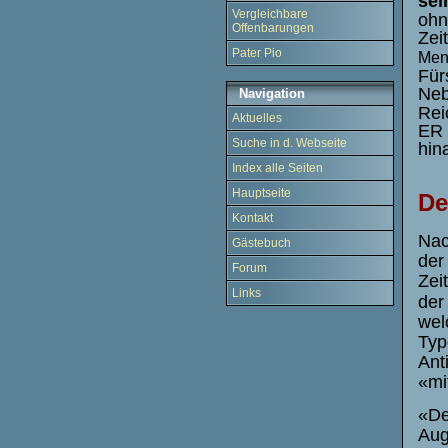
sei
Vergleichbare
ohn
Offenbarungen
Zei
Pater Pio
Men
Für
Neb
Navigation
Rei
Aktuelles
ER 
Suche in d. Webseite
hin
Index alle Seiten
Hauptseite
De
Kontakt
Nac
Gästebuch
der
Forum
Zei
Links
der
wel
Typ
Ant
«mi
«De
Aug