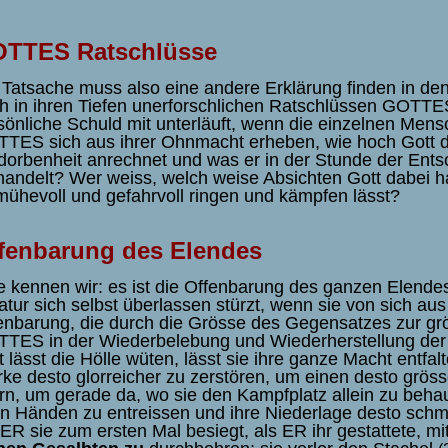
TTES Ratschlüsse
 Tatsache muss also eine andere Erklärung finden in de
h in ihren Tiefen unerforschlichen Ratschlüssen
GOTTES.
sönliche Schuld mit unterläuft, wenn die einzelnen Men
TES sich aus ihrer Ohnmacht erheben, wie hoch Gott 
dorbenheit anrechnet und was er in der Stunde der Ents
handelt? Wer weiss, welch weise Absichten Gott dabei h
mühevoll und gefahrvoll ringen und kämpfen lässt?
fenbarung des Elendes
e kennen wir: es ist die Offenbarung des ganzen Elendes,
atur sich selbst überlassen stürzt, wenn sie von sich aus 
enbarung, die durch die Grösse des Gegensatzes zur gr
TES in der Wiederbelebung und Wiederherstellung der 
t lässt die Hölle wüten, lässt sie ihre ganze Macht entfa
ke desto glorreicher zu zerstören, um einen desto grös
ern, um gerade da, wo sie den Kampfplatz allein zu beha
en Händen zu entreissen und ihre Niederlage desto sch
 ER sie zum ersten Mal besiegt, als ER ihr gestattete, mi