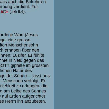
 dass auch die Bekehrten
mmung verdient. Für
ist»
.
(Joh 9,4)
ordene Wort (Jesus
ngel eine grosse
ellten Menschensohn
och erhaben über den
nen: Luzifer. Er fühlte
nnte in Neid gegen das
TT gipfelte im grössten
lichen Natur des
ngs der Sünde— lässt uns
n Menschen verfolgt. Er
rlichkeit zu erlangen, die
lied am Leibe des Sohnes
s auf Erden aufgerichtet
des Herrn ihn anzubeten,