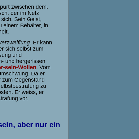
spürt zwischen dem,
isch, der im Netz
sich. Sein Geist,
zu einem
Behälter, in
elt.
Verzweiflung.
Er kann
er sich selbst zum
ösung und
in- und hergerissen
er-sein-Wollen
. Vom
n Umschwung. Da er
lber zum Gegenstand
 Selbstbestrafung zu
sten. Er weiss, er
trafung vor.
ein, aber nur ein