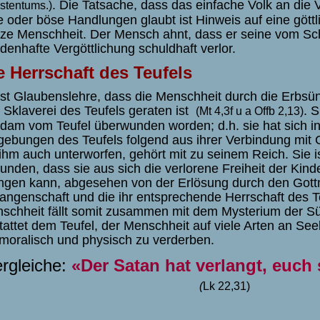
. Die Tatsache, dass das einfache Volk an die 
stentums.)
e oder böse Handlungen glaubt ist Hinweis auf eine gött
ze Menschheit. Der Mensch ahnt, dass er seine vom Sc
denhafte Vergöttlichung schuldhaft verlor.
e Herrschaft des Teufels
ist Glaubenslehre, dass die Menschheit durch die Erbsü
 Sklaverei des Teufels geraten ist
.
S
(
Mt 4,3f u a Offb 2,13)
Adam vom Teufel überwunden worden; d.h. sie hat sich in 
gebungen des Teufels folgend aus ihrer Verbindung mit 
 ihm auch unterworfen, gehört mit zu seinem Reich. Sie is
unden, dass sie aus sich die verlorene Freiheit der Ki
ingen kann, abgesehen von der Erlösung durch den Got
angenschaft und die ihr entsprechende Herrschaft des T
schheit fällt somit zusammen mit dem Mysterium der S
tattet dem Teufel, der Menschheit auf viele Arten an Se
 moralisch und physisch zu verderben.
rgleiche:
«Der Satan hat verlangt, euch
(
Lk 22,31)