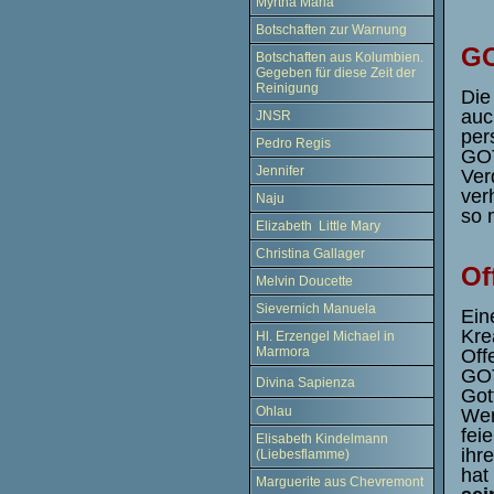
Myrtha Maria
Botschaften zur Warnung
GO
Botschaften aus Kolumbien.
Gegeben für diese Zeit der
Reinigung
Die
auc
JNSR
per
Pedro Regis
GOT
Jennifer
Ver
ver
Naju
so 
Elizabeth Little Mary
Christina Gallager
Of
Melvin Doucette
Sievernich Manuela
Ein
Kre
Hl. Erzengel Michael in
Marmora
Off
GOT
Divina Sapienza
Got
Ohlau
Wer
fei
Elisabeth Kindelmann
ihr
(Liebesflamme)
hat
Marguerite aus Chevremont