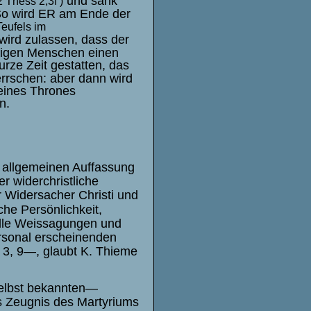
und sank
2 Thess 2,3f )
 So wird ER am Ende der
eufels im
wird zulassen, dass der
digen Menschen einen
urze Zeit gestatten, das
errschen:
aber dann wird
eines Thrones
n.
 allgemeinen Auffassung
er widerchristliche
r Widersacher Christi und
he Persönlichkeit,
alle Weissagungen und
ersonal erscheinenden
r 3, 9—, glaubt K. Thieme
 selbst bekannten—
s Zeugnis des Martyriums