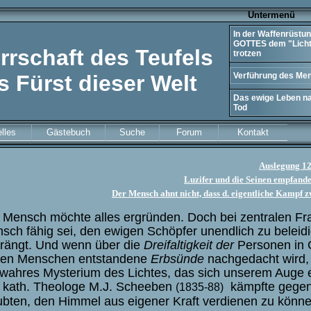
Un
In der Waffenrüstu
GOTTES dem "Licht
rrschaft des Teufels
trotzen
s Fürst dieser Welt
Verführung des Me
Das ewige Leben n
Tod
lles
Gästebuch
Suche
Forum
Kontakt
Auslegung 12
Luzifer und die Seinen empfande
Der Mensch ahnt nicht, dass d. eigentliche Kampf zwi
 Mensch möchte alles ergründen. Doch bei zentralen Fr
sch fähig sei, den ewigen Schöpfer unendlich zu beleid
rängt. Und wenn über die
Dreifaltigkeit der
Personen in G
ten Menschen entstandene
Erbsünde
nachgedacht wird, 
 wahres Mysterium des Lichtes, das sich unserem Auge e
 kath. Theologe M.J. Scheeben
kämpfte gegen 
(1835-88)
ubten, den Himmel aus eigener Kraft verdienen zu könn