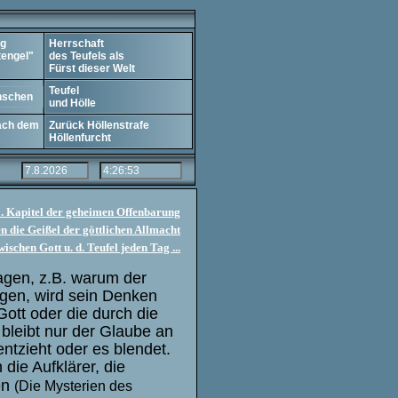
termenü
ng
Herrschaft
engel"
des Teufels als
Fürst dieser Welt
Teufel
nschen
und Hölle
ach dem
Zurück Höllenstrafe
Höllenfurcht
. Kapitel der geheimen Offenbarung
n die Geißel der göttlichen Allmacht
schen Gott u. d. Teufel jeden Tag ...
agen, z.B. warum der
igen, wird sein Denken
ott oder die durch die
bleibt nur der Glaube an
ntzieht oder es blendet.
die Aufklärer, die
en
(Die Mysterien des