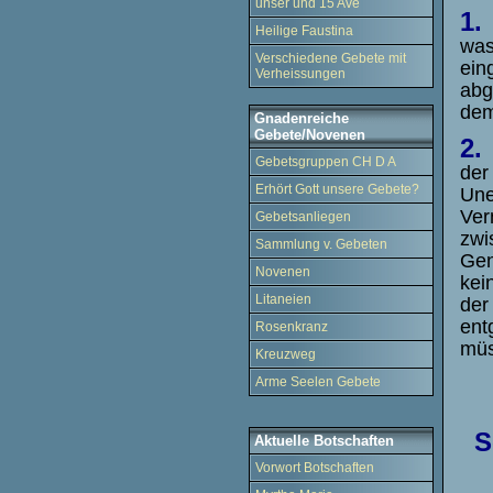
unser und 15 Ave
1.
Heilige Faustina
was
Verschiedene Gebete mit
ein
Verheissungen
abg
dem
Gnadenreiche
Gebete/Novenen
2.
L
Gebetsgruppen CH D A
der
Erhört Gott unsere Gebete?
Une
Ver
Gebetsanliegen
zwi
Sammlung v. Gebeten
Gen
Novenen
kei
Litaneien
der
ent
Rosenkranz
müs
Kreuzweg
Arme Seelen Gebete
S
Aktuelle Botschaften
Vorwort Botschaften