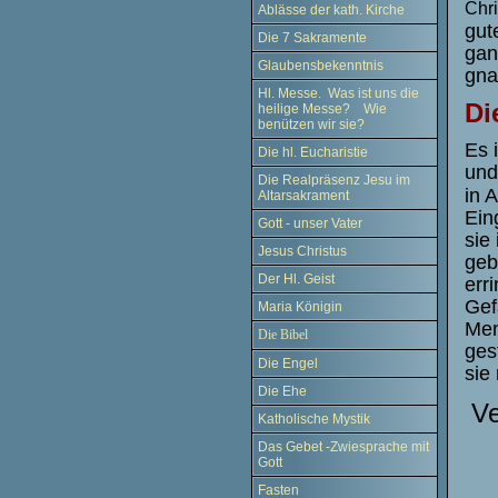
Chri
Ablässe der kath. Kirche
gut
Die 7 Sakramente
gan
Glaubensbekenntnis
gna
Hl. Messe. Was ist uns die
Di
heilige Messe? Wie
benützen wir sie?
Es 
Die hl. Eucharistie
und
Die Realpräsenz Jesu im
in 
Altarsakrament
Ein
Gott - unser Vater
sie
Jesus Christus
geb
Der Hl. Geist
err
Gef
Maria Königin
Men
Die Bibel
ges
Die Engel
sie
Die Ehe
Ve
Katholische Mystik
Das Gebet -Zwiesprache mit
Gott
Fasten