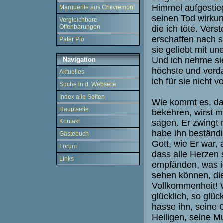
Himmel aufgestie
Marguerite aus Chevremont
seinen Tod wirkun
Vergleichbare
Offenbarungen
die ich töte. Vers
erschaffen nach s
Pater Pio
sie geliebt mit un
Und ich nehme sie
Navigation
höchste und verd
Aktuelles
ich für sie nicht
Suche in d. Webseite
Index alle Seiten
Wie kommt es, dass
Hauptseite
bekehren, wirst m
sagen. Er zwingt 
Kontakt
habe ihn beständi
Gästebuch
Gott, wie Er war, 
Forum
dass alle Herzen 
Links
empfänden, was i
sehen können, die
Vollkommenheit! W
glücklich, so glüc
hasse ihn, seine 
Heiligen, seine Mu