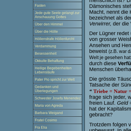
menschlich ist? D
Dämonisches steh
Fasten
Macht, nennt die H
Jede gute Seele gelangt zur
bezeichnet als de
Anschauung Gottes
Verwirrer,
der die
Über den Himmel
Über die Hölle
Der Lügner redet 
von grosser Weis
Höllenstrafe Höllenfurcht
Ansehen und Herr
Verdammung
beweist
(z.B. war 
Besessenheit
Welt je gesehen hat
Okkulte Behaftung
durch diese
Verf
Heilige Begebenheiten
Menschen überhau
Lebensläufe
Die grösste Täusc
Pater Pio spricht zur Welt
Tatsache der Sün
Gedanken und
“
Triebe = Natur
=
Überlegungen
frage sich jeder,
Schwester Josefa Menendez
freien Lauf.
Geld
Maria von Agreda
hat der Kapitalis
Barbara Weigand
gebracht?
Fratel Cosimo
Trotzdem folgen 
Fra Elia
unbewusst. In al