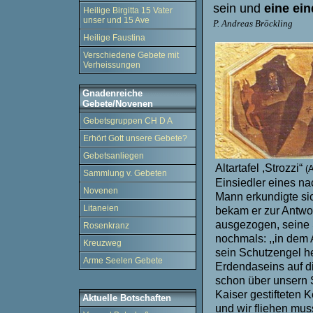
sein und
eine
ein
Heilige Birgitta 15 Vater
unser und 15 Ave
P. Andreas Bröckling
Heilige Faustina
Verschiedene Gebete mit
Verheissungen
Gnadenreiche
Gebete/Novenen
Gebetsgruppen CH D A
Erhört Gott unsere Gebete?
Gebetsanliegen
Altartafel ,Strozzi“
(
Sammlung v. Gebeten
Einsiedler eines n
Novenen
Mann erkundigte sic
Litaneien
bekam er zur Antwort
ausgezogen, seine 
Rosenkranz
nochmals: ,,in dem 
Kreuzweg
sein Schutzengel he
Arme Seelen Gebete
Erdendase
i
ns auf d
schon über unsern S
Kaiser gestifteten 
Aktuelle Botschaften
und wir fliehen muss