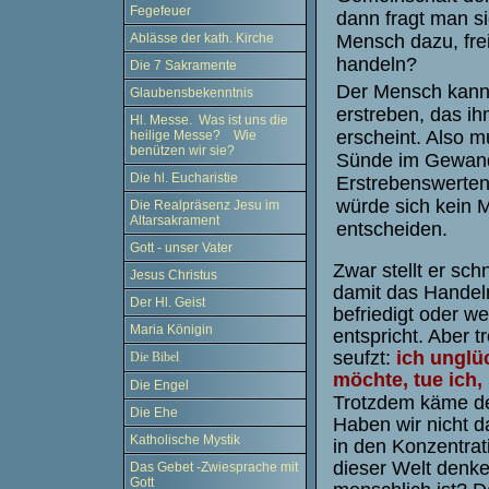
Fegefeuer
dann fragt man s
Ablässe der kath. Kirche
Mensch dazu, frei
handeln?
Die 7 Sakramente
Der Mensch kann
Glaubensbekenntnis
erstreben, das ih
Hl. Messe. Was ist uns die
erscheint. Also m
heilige Messe? Wie
benützen wir sie?
Sünde im Gewan
Die hl. Eucharistie
Erstrebenswerten
würde sich kein 
Die Realpräsenz Jesu im
Altarsakrament
entscheiden.
Gott - unser Vater
Zwar
stellt er sc
Jesus Christus
damit das Handeln
Der Hl. Geist
befriedigt oder we
Maria Königin
entspricht. Aber 
seufzt:
ich unglü
Die Bibel
möchte, tue ich,
Die Engel
Trotzdem käme der
Die Ehe
Haben wir nicht 
Katholische Mystik
in den Konzentrat
dieser Welt denke
Das Gebet -Zwiesprache mit
Gott