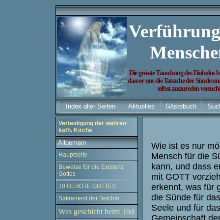
Verführung
Mensche
Die grösste Täuschung des
Diabolus
b
dass er uns die Tatsache der Sünde u
selbst auszureden versuch
Index aller Seiten
Aktuelles
Gästebuch
Suc
Verteidigung der wahren
kath. Kirche
Allgemein
Wie ist es nur mö
Hauptseite
Mensch für die S
kann, und dass er
Beweise für die Existenz
Gottes
mit GOTT vorzie
erkennt, was für
10 GEBOTE GOTTES
die Sünde für da
Sakrament der Beichte
Seele und für das
Was geschieht beim Tod
Gemeinschaft der