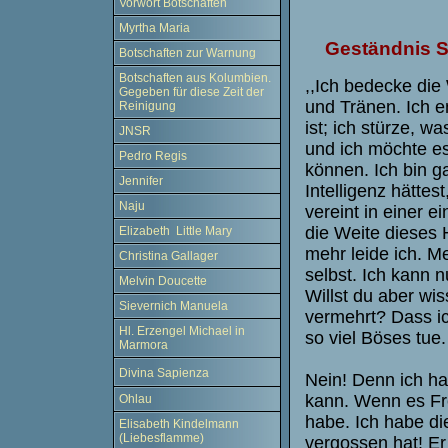
Vorwort Botschaften
Myrtha Maria
Geständnis 
Botschaften zur Warnung
Botschaften aus Kolumbien.
,,Ich bedecke die
Gegeben für diese Zeit der
und Tränen. Ich e
Reinigung
ist; ich stürze, wa
JNSR
und ich möchte es
Pedro Regis
können. Ich bin g
Jennifer
Intelligenz hättest
Naju
vereint in einer e
die Weite dieses 
Elizabeth Little Mary
mehr leide ich. M
Christina Gallager
selbst. Ich kann 
Melvin Doucette
Willst du aber wi
Sievernich Manuela
vermehrt? Dass ic
Hl. Erzengel Michael in
so viel Böses tue
Marmora
Divina Sapienza
Nein! Denn ich h
kann. Wenn es Fre
Ohlau
habe. Ich habe die
Elisabeth Kindelmann
(Liebesflamme)
vergossen hat! Er