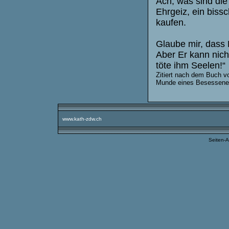
Ach, was sind die
Ehrgeiz, ein biss
kaufen.
Glaube mir, dass 
Aber Er kann nich
töte ihm Seelen!“
Zitiert nach dem Buch 
Munde eines Besessene
www.kath-zdw.ch
Seiten-