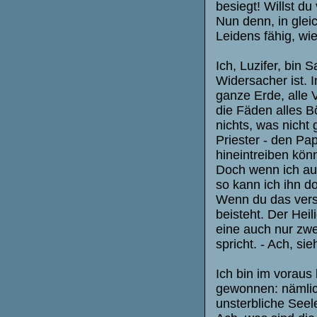
besiegt! Willst du
Nun denn, in glei
Leidens fähig, wi
Ich, Luzifer, bin
Widersacher ist. 
ganze Erde, alle V
die Fäden alles B
nichts, was nicht
Priester - den Pa
hineintreiben kön
Doch wenn ich au
so kann ich ihn d
Wenn du das verst
beisteht. Der Heil
eine auch nur zwe
spricht. - Ach, s
Ich bin im voraus
gewonnen: nämlich
unsterbliche Seele