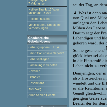
Heilige Birgitta
7 Vater unser
sei der Tag, an de
Heilige Birgitta 15 Vater
4. Was ist denn au
unser und 15 Ave
von Qual und Mühe
Heilige Faustina
umlagern den Leben
Verschiedene Gebete mit
Mühen des Lebens s
Verheissungen
Darum sagt der Pred
Lebendigen und hiel
Gnadenreiche
Gebete/Novenen
geboren ward, der d
Gebetsgruppen CH D A
Sonne geschehen.“
Erhört Gott unsere Gebete?
glücklicher sei al
Gebetsanliegen
in die Finsterniß d
Leben nicht zu verb
Sammlung v. Gebeten
Novenen
Demjenigen, der in 
Litaneien
also Trostreiches 
wandelt und die Er
Rosenkranz
er alle Reichtümer 
Kreuzweg
Genuß gleichwohl, 
Arme Seelen Gebete
gierigem Geize zusa
Besitz, der für den