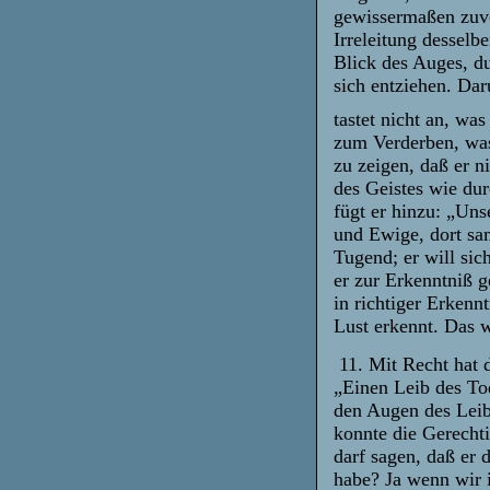
gewissermaßen zuv
Irreleitung desselb
Blick des Auges, d
sich entziehen. Dar
tastet nicht an, wa
zum Verderben, was
zu zeigen, daß er 
des Geistes wie du
fügt er hinzu: „Un
und Ewige, dort sam
Tugend; er will sic
er zur Erkenntniß g
in richtiger Erkenn
Lust erkennt. Das w
11. Mit Recht hat d
„Einen Leib des To
den Augen des Lei
konnte die Gerechti
darf sagen, daß er 
habe? Ja wenn wir 