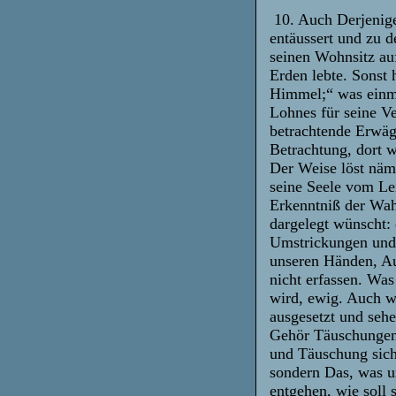
10. Auch Derjenige
entäussert und zu 
seinen Wohnsitz au
Erden lebte. Sonst 
Himmel;“ was einma
Lohnes für seine V
betrachtende Erwäg
Betrachtung, dort w
Der Weise löst näm
seine Seele vom Lei
Erkenntniß der Wahr
dargelegt wünscht:
Umstrickungen und 
unseren Händen, A
nicht erfassen. Was
wird, ewig. Auch w
ausgesetzt und sehen
Gehör Täuschungen 
und Täuschung siche
sondern Das, was un
entgehen, wie soll