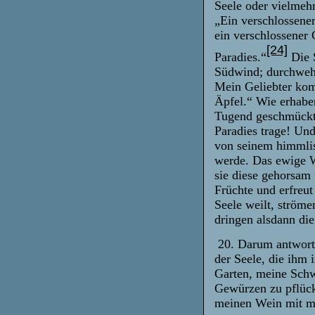
Seele oder vielmeh
„Ein verschlossener
ein verschlossener 
[24]
Paradies.“
Die 
Südwind; durchweh
Mein Geliebter kom
Äpfel.“ Wie erhaben
Tugend geschmückte 
Paradies trage! Und
von seinem himmlis
werde. Das ewige W
sie diese gehorsam
Früchte und erfreut
Seele weilt, ströme
dringen alsdann di
20. Darum antworte
der Seele, die ihm
Garten, meine Schw
Gewürzen zu pflüc
meinen Wein mit mei