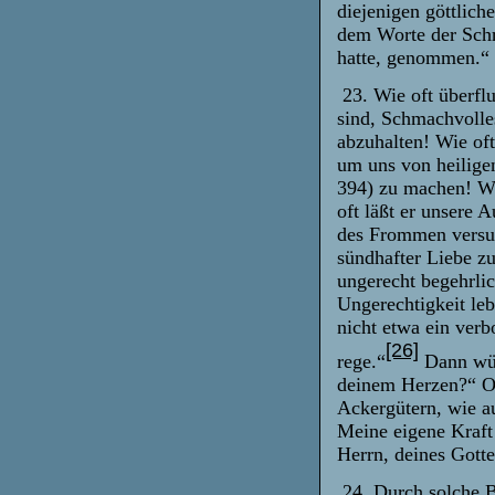
diejenigen göttlich
dem Worte der Schr
hatte, genommen.“
23. Wie oft überfl
sind, Schmachvolle
abzuhalten! Wie of
um uns von heilige
394) zu machen! Wi
oft läßt er unsere
des Frommen versuc
sündhafter Liebe z
ungerecht begehrli
Ungerechtigkeit le
nicht etwa ein verb
[26]
rege.“
Dann wür
deinem Herzen?“ O
Ackergütern, wie au
Meine eigene Kraft
Herrn, deines Gotte
24. Durch solche B