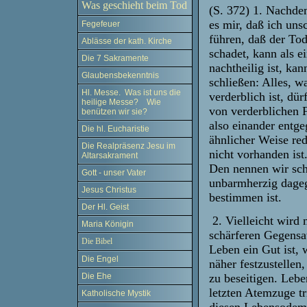
Was geschieht beim Tod
(S. 372) 1. Nachdem
es mir, daß ich un
Fegefeuer
führen, daß der Tod
Ablässe der kath. Kirche
schadet, kann als e
Die 7 Sakramente
nachtheilig ist, ka
Glaubensbekenntnis
schließen: Alles, wa
Hl. Messe. Was ist uns die
verderblich ist, dü
heilige Messe? Wie
von verderblichen F
benützen wir sie?
also einander entge
Die hl. Eucharistie
ähnlicher Weise red
Die Realpräsenz Jesu im
nicht vorhanden ist
Altarsakrament
Den nennen wir schu
Gott - unser Vater
unbarmherzig dage
Jesus Christus
bestimmen ist.
Der Hl. Geist
2. Vielleicht wird
Maria Königin
schärferen Gegensa
Die Bibel
Leben ein Gut ist,
Die Engel
näher festzustellen
zu beseitigen. Leb
Die Ehe
letzten Atemzuge tr
Katholische Mystik
diesen Lebensodem 