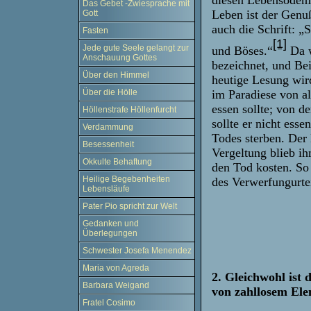
Das Gebet -Zwiesprache mit
Leben ist der Genuß
Gott
auch die Schrift: „
Fasten
[1]
Jede gute Seele gelangt zur
und Böses.“
Da w
Anschauung Gottes
bezeichnet, und Bei
Über den Himmel
heutige Lesung wird
Über die Hölle
im Paradiese von 
essen sollte; von 
Höllenstrafe Höllenfurcht
sollte er nicht ess
Verdammung
Todes sterben. Der
Besessenheit
Vergeltung blieb ih
Okkulte Behaftung
den Tod kosten. So 
Heilige Begebenheiten
des Verwerfungurtei
Lebensläufe
Pater Pio spricht zur Welt
Gedanken und
Überlegungen
Schwester Josefa Menendez
Maria von Agreda
2. Gleichwohl ist 
Barbara Weigand
von zahllosem Elen
Fratel Cosimo