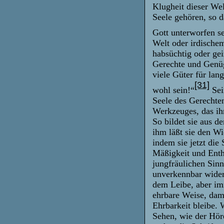
Klugheit dieser Welt
Seele gehören, so 
Gott unterworfen s
Welt oder irdischem
habsüchtig oder gei
Gerechte und Genüg
viele Güter für lang
[31]
wohl sein!“
Sei
Seele des Gerechten
Werkzeuges, das ih
So bildet sie aus d
ihm läßt sie den W
indem sie jetzt die
Mäßigkeit und Entha
jungfräulichen Sin
unverkennbar widers
dem Leibe, aber imm
ehrbare Weise, dam
Ehrbarkeit bleibe. 
Sehen, wie der Hör