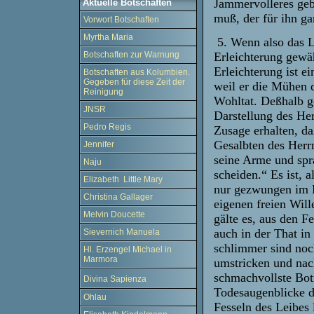
Jammervolleres geb
Aktuelle Botschaften
muß, der für ihn ga
Vorwort Botschaften
Myrtha Maria
5. Wenn also das L
Erleichterung gewäh
Botschaften zur Warnung
Erleichterung ist e
Botschaften aus Kolumbien.
Gegeben für diese Zeit der
weil er die Mühen d
Reinigung
Wohltat. Deßhalb g
JNSR
Darstellung des Her
Pedro Regis
Zusage erhalten, da
Gesalbten des Herrn
Jennifer
seine Arme und spra
Naju
scheiden.“ Es ist, 
Elizabeth Little Mary
nur gezwungen im L
Christina Gallager
eigenen freien Will
Melvin Doucette
gälte es, aus den Fe
auch in der That in
Sievernich Manuela
schlimmer sind noc
Hl. Erzengel Michael in
Marmora
umstricken und nac
schmachvollste Bot
Divina Sapienza
Todesaugenblicke di
Ohlau
Fesseln des Leibes 