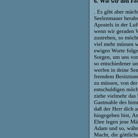
6. Wie wir den Fe
. Es gibt aber mäc
Seelenmauer herabs
Apostels in der Luf
wenn wir geraden 
zustreben, so möch
viel mehr müssen w
ewigen Worte folge
Sorgen, um uns vom
so entschiedener u
werfen in deine See
fremdem Besitztum,
zu müssen, von der
entschuldigen möcht
ziehe vielmehr das
Gastmahle des himm
daß der Herr dich 
hingegeben bist, A
Ehre legen jene Mäc
Adam und so, währen
Macht, die göttlic