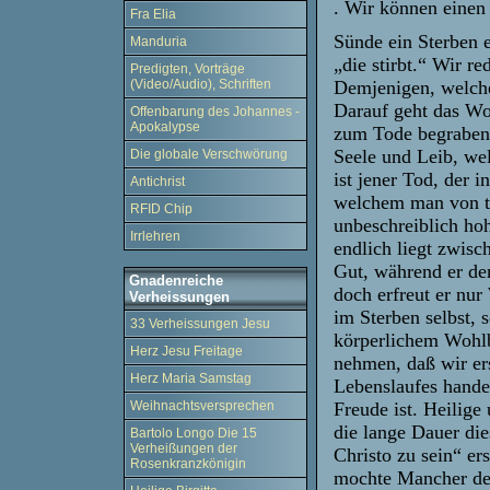
. Wir können einen 
Fra Elia
Sünde ein Sterben e
Manduria
„die stirbt.“ Wir r
Predigten, Vorträge
Demjenigen, welche
(Video/Audio), Schriften
Darauf geht das Wo
Offenbarung des Johannes -
Apokalypse
zum Tode begraben.
Seele und Leib, we
Die globale Verschwörung
ist jener Tod, der i
Antichrist
welchem man von tö
RFID Chip
unbeschreiblich hoh
Irrlehren
endlich liegt zwisc
Gut, während er den
Gnadenreiche
doch erfreut er nur
Verheissungen
im Sterben selbst, 
33 Verheissungen Jesu
körperlichem Wohlb
Herz Jesu Freitage
nehmen, daß wir er
Herz Maria Samstag
Lebenslaufes handel
Freude ist. Heilige
Weihnachtsversprechen
die lange Dauer die
Bartolo Longo Die 15
Verheißungen der
Christo zu sein“ er
Rosenkranzkönigin
mochte Mancher den