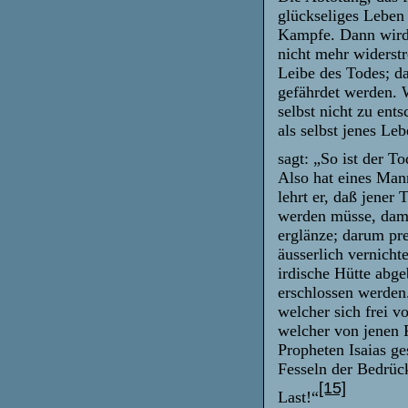
glückseliges Leben
Kampfe. Dann wird 
nicht mehr widerst
Leibe des Todes; d
gefährdet werden. 
selbst nicht zu ents
als selbst jenes Le
sagt: „So ist der T
Also hat eines Man
lehrt er, daß jener
werden müsse, dami
erglänze; darum pr
äusserlich vernicht
irdische Hütte abg
erschlossen werden.
welcher sich frei v
welcher von jenen F
Propheten Isaias ge
Fesseln der Bedrück
[15]
Last!“