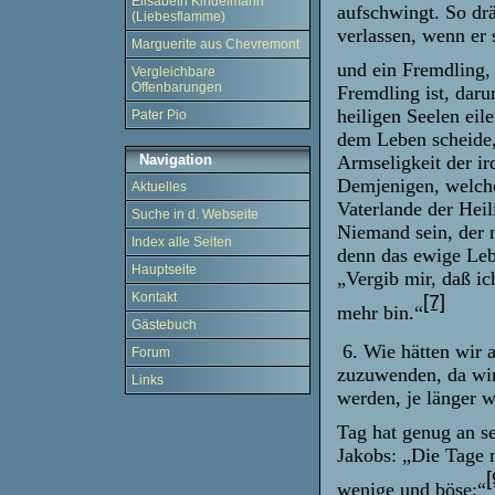
Elisabeth Kindelmann
aufschwingt. So dr
(Liebesflamme)
verlassen, wenn er
Marguerite aus Chevremont
und ein Fremdling,
Vergleichbare
Offenbarungen
Fremdling ist, dar
heiligen Seelen eile
Pater Pio
dem Leben scheide,
Armseligkeit der i
Navigation
Demjenigen, welche
Aktuelles
Vaterlande der Heil
Suche in d. Webseite
Niemand sein, der 
Index alle Seiten
denn das ewige Leb
Hauptseite
„Vergib mir, daß ic
Kontakt
[7]
mehr bin.“
Gästebuch
6. Wie hätten wir
Forum
zuzuwenden, da wir
Links
werden, je länger w
Tag hat genug an se
Jakobs: „Die Tage 
[
wenige und böse;“