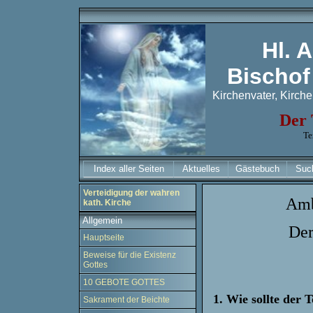
Hl. 
Bischof
Kirchenvater, Kirche
Der 
Te
Index aller Seiten
Aktuelles
Gästebuch
Suc
Verteidigung der wahren
Amb
kath. Kirche
Allgemein
Der
Hauptseite
Beweise für die Existenz
Gottes
10 GEBOTE GOTTES
1. Wie sollte der 
Sakrament der Beichte