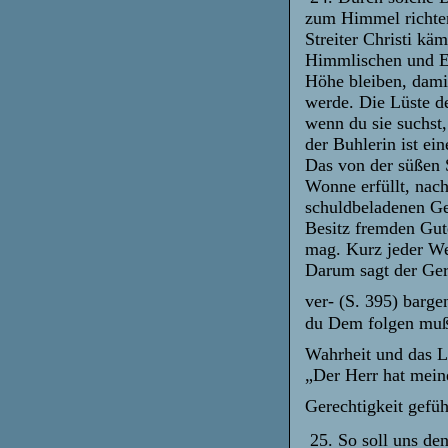
zum Himmel richten
Streiter Christi kä
Himmlischen und Ew
Höhe bleiben, damit
werde. Die Lüste de
wenn du sie suchst,
der Buhlerin ist ein
Das von der süßen 
Wonne erfüllt, nach
schuldbeladenen Gew
Besitz fremden Gut
mag. Kurz jeder Weg
Darum sagt der Ger
ver- (S. 395) barge
du Dem folgen mußt,
Wahrheit und das L
„Der Herr hat meine
Gerechtigkeit gefü
25. So soll uns denn