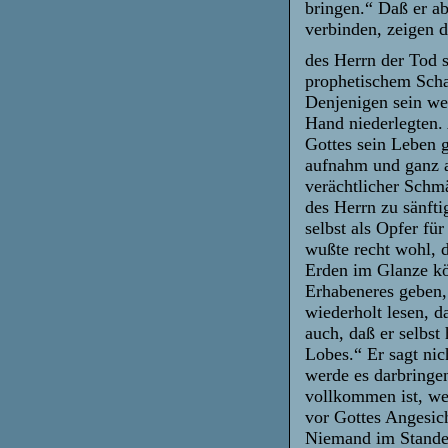
bringen.“ Daß er ab
verbinden, zeigen 
des Herrn der Tod s
prophetischem Schau
Denjenigen sein wer
Hand niederlegten. 
Gottes sein Leben 
aufnahm und ganz a
verächtlicher Schmä
des Herrn zu sänfti
selbst als Opfer fü
wußte recht wohl, d
Erden im Glanze kö
Erhabeneres geben,
wiederholt lesen, d
auch, daß er selbst
Lobes.“ Er sagt nich
werde es darbringen
vollkommen ist, we
vor Gottes Angesich
Niemand im Stande