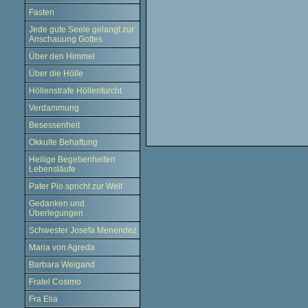
Fasten
Jede gute Seele gelangt zur
Anschauung Gottes
Über den Himmel
Über die Hölle
Höllenstrafe Höllenfurcht
Verdammung
Besessenheit
Okkulte Behaftung
Heilige Begebenheiten
Lebensläufe
Pater Pio spricht zur Welt
Gedanken und
Überlegungen
Schwester Josefa Menendez
Maria von Agreda
Barbara Weigand
Fratel Cosimo
Fra Elia