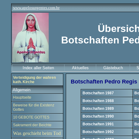
www.apelosurgentes.com.br
Übersich
Botschaften Pe
Index aller Seiten
Aktuelles
Gästebuch
S
Verteidigung der wahren
Botschaften Pedro Regis
kath. Kirche
Allgemein
Botschaften 1987
Bo
Hauptseite
Botschaften 1988
Bo
Beweise für die Existenz
Botschaften 1989
Bo
Gottes
Botschaften 1990
Bo
10 GEBOTE GOTTES
Botschaften 1991
Bo
Sakrament der Beichte
Botschaften 1992
Bo
Was geschieht beim Tod