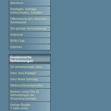
Manduria
Predigten, Vorträge
(Video/Audio), Schriften
Offenbarung des Johannes -
Apokalypse
Die globale Verschwörung
Antichrist
RFID Chip
Irrlehren
Gnadenreiche
Verheissungen
33 Verheissungen Jesu
Herz Jesu Freitage
Herz Maria Samstag
Weihnachtsversprechen
Bartolo Longo Die 15
Verheißungen der
Rosenkranzkönigin
Heilige Birgitta
7 Vater unser