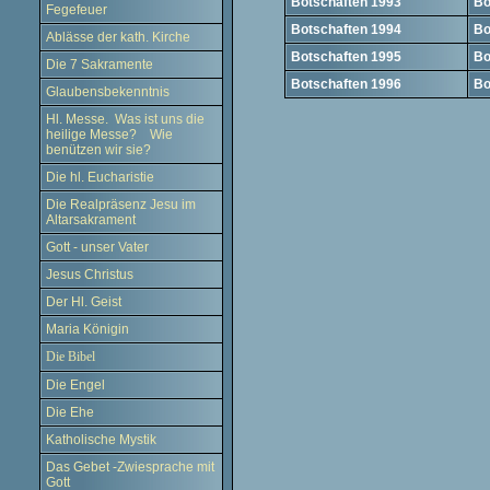
Botschaften 1993
Bo
Fegefeuer
Botschaften 1994
Bo
Ablässe der kath. Kirche
Botschaften 1995
Bo
Die 7 Sakramente
Botschaften 1996
Bo
Glaubensbekenntnis
Hl. Messe. Was ist uns die
heilige Messe? Wie
benützen wir sie?
Die hl. Eucharistie
Die Realpräsenz Jesu im
Altarsakrament
Gott - unser Vater
Jesus Christus
Der Hl. Geist
Maria Königin
Die Bibel
Die Engel
Die Ehe
Katholische Mystik
Das Gebet -Zwiesprache mit
Gott