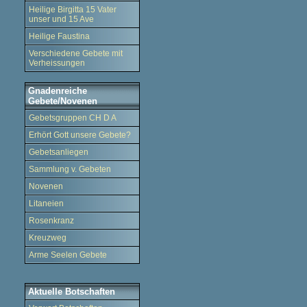
Heilige Birgitta 15 Vater
unser und 15 Ave
Heilige Faustina
Verschiedene Gebete mit
Verheissungen
Gnadenreiche
Gebete/Novenen
Gebetsgruppen CH D A
Erhört Gott unsere Gebete?
Gebetsanliegen
Sammlung v. Gebeten
Novenen
Litaneien
Rosenkranz
Kreuzweg
Arme Seelen Gebete
Aktuelle Botschaften