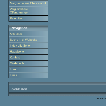
Marguerite aus Chevremont
Vergleichbare
Offenbarungen
Pater Pio
Navigation
Aktuelles
Suche in d. Webseite
Index alle Seiten
Hauptseite
Kontakt
Gästebuch
Forum
Links
www.kath-zdw.ch
Seiten-