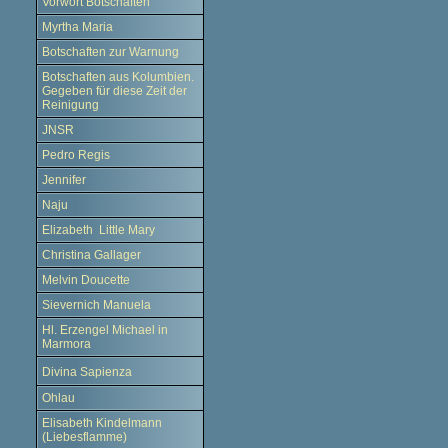
Vorwort Botschaften
Myrtha Maria
Botschaften zur Warnung
Botschaften aus Kolumbien.
Gegeben für diese Zeit der
Reinigung
JNSR
Pedro Regis
Jennifer
Naju
Elizabeth Little Mary
Christina Gallager
Melvin Doucette
Sievernich Manuela
Hl. Erzengel Michael in
Marmora
Divina Sapienza
Ohlau
Elisabeth Kindelmann
(Liebesflamme)