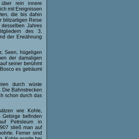
 über rein innere
ch mit Ereignissen
ten, die bis dahin
 blitzartigen Reise
 desselben Jahres
tgliedern des 3.
sind der Erwähnung
r, Seen, hügeligen
hen der damaligen
 auf seiner berühmt
 Bosco es geträumt
inien durch wüste
. Die Bahnstrecken
ch schon durch das
ätzen wie Kohle,
m Gebirge befinden
auf Petroleum in
907 stieß man auf
ohrte. Ferner sind
n. Kohle wurde bei