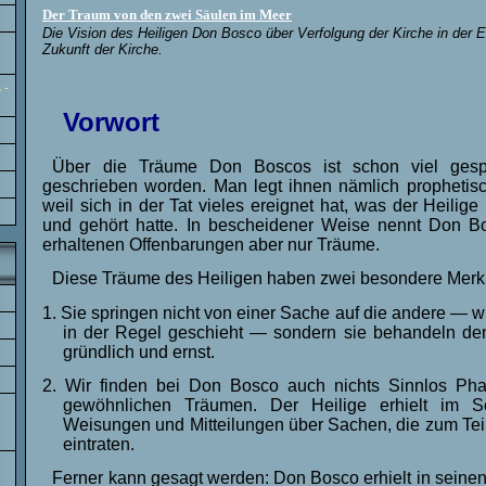
Der Traum von den zwei Säulen im Meer
Die Vision des Heiligen Don Bosco über Verfolgung der Kirche in der E
Zukunft der Kirche.
 -
Vorwort
Über die Träume Don Boscos ist schon viel ges
geschrieben worden. Man legt ihnen nämlich prophetis
weil sich in der Tat vieles ereignet hat, was der Heili
und gehört hatte. In bescheidener Weise nennt Don B
erhaltenen Offenbarungen aber nur Träume.
Diese Träume des Heiligen haben zwei besondere Merk
1. Sie springen nicht von einer Sache auf die andere — 
in der Regel geschieht — sondern sie behandeln de
gründlich und ernst.
2. Wir finden bei Don Bosco auch nichts Sinnlos Pha
gewöhnlichen Träumen. Der Heilige erhielt im Sc
Weisungen und Mitteilungen über Sachen, die zum Teil
eintraten.
Ferner kann gesagt werden: Don Bosco erhielt in seine