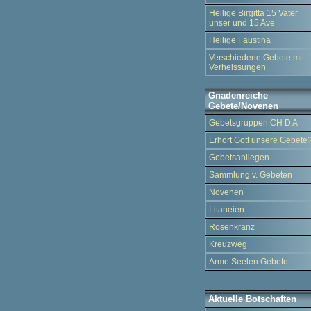
Heilige Birgitta 15 Vater
unser und 15 Ave
Heilige Faustina
Verschiedene Gebete mit
Verheissungen
Gnadenreiche
Gebete/Novenen
Gebetsgruppen CH D A
Erhört Gott unsere Gebete
Gebetsanliegen
Sammlung v. Gebeten
Novenen
Litaneien
Rosenkranz
Kreuzweg
Arme Seelen Gebete
Aktuelle Botschaften