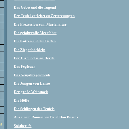
Das Gebet und die Tugend
Der Teufel verleitet zu Zerstreuungen
Die Prozession zum Marienaltar
Die gefahrvolle Meerfahrt
Die Katzen auf den Betten
Die Ziegenböcklein
Der Hirt und seine Herde
Das Fegfeuer
Das Neujahrsgeschenk
Die Jungen von Lanzo
Der große Weinstock
Die Hölle
Die Schlingen des Teufels
Aus einem Römischen Brief Don Boscos
it
Spätberufe