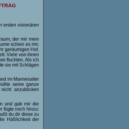
FTRAG
n ersten visionären
Traum, der mir mein
aume schien es mir,
ehr geräumigen Hof.
lt. Viele von ihnen
er fluchten. Als ich
lte sie mit Schlägen
tand im Mannesalter
üllte seine ganze
 nicht anzublicken
n und gab mir die
r fügte noch hinzu:
ußt du dir diese zu
ie Häßlichkeit der