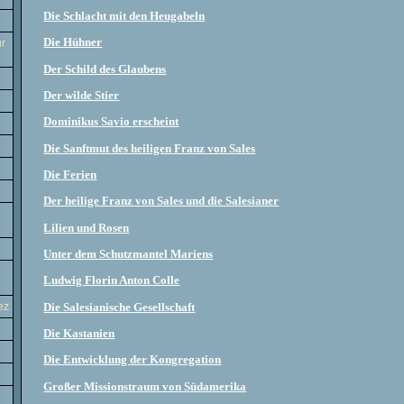
Die Schlacht mit den Heugabeln
Die Hühner
ur
Der Schild des Glaubens
Der wilde Stier
Dominikus Savio erscheint
Die Sanftmut des heiligen Franz von Sales
Die Ferien
Der heilige Franz von Sales und die Salesianer
Lilien und Rosen
Unter dem Schutzmantel Mariens
Ludwig Florin Anton Colle
Die Salesianische Gesellschaft
ez
Die Kastanien
Die Entwicklung der Kongregation
Großer Missionstraum von Südamerika