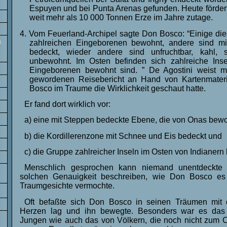
Espuyen und bei Punta Arenas gefunden. Heute fördert
weit mehr als 10 000 Tonnen Erze im Jahre zutage.
4. Vom Feuerland‑Archipel sagte Don Bosco: “Einige die
.
zahlreichen Eingeborenen bewohnt, andere sind m
bedeckt, wieder andere sind unfruchtbar, kahl, 
unbewohnt. Im Osten befinden sich zahlreiche Inse
Eingeborenen bewohnt sind. ” De Agostini weist m
gewordenen Reisebericht an Hand von Kartenmater
Bosco im Traume die Wirklichkeit geschaut hatte.
Er fand dort wirklich vor:
a) eine mit Steppen bedeckte Ebene, die von Onas bewo
b) die Kordillerenzone mit Schnee und Eis bedeckt und
c) die Gruppe zahlreicher Inseln im Osten von Indianern
Menschlich gesprochen kann niemand unentdeckte 
solchen Genauigkeit beschreiben, wie Don Bosco es
Traumgesichte vermochte.
Oft befaßte sich Don Bosco in seinen Träumen mi
Herzen lag und ihn bewegte. Besonders war es das 
Jungen wie auch das von Völkern, die noch nicht zum C