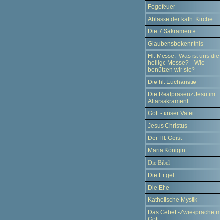
Fegefeuer
Ablässe der kath. Kirche
Die 7 Sakramente
Glaubensbekenntnis
Hl. Messe. Was ist uns die
heilige Messe? Wie
benützen wir sie?
Die hl. Eucharistie
Die Realpräsenz Jesu im
Altarsakrament
Gott - unser Vater
Jesus Christus
Der Hl. Geist
Maria Königin
Die Bibel
Die Engel
Die Ehe
Katholische Mystik
Das Gebet -Zwiesprache m
Gott