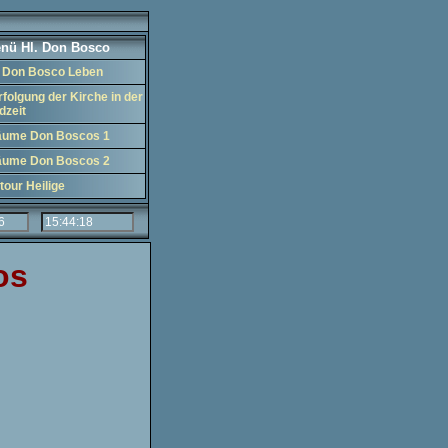
nü Hl. Don Bosco
. Don Bosco Leben
rfolgung der Kirche in der
dzeit
äume Don Boscos 1
äume Don Boscos 2
tour Heilige
os