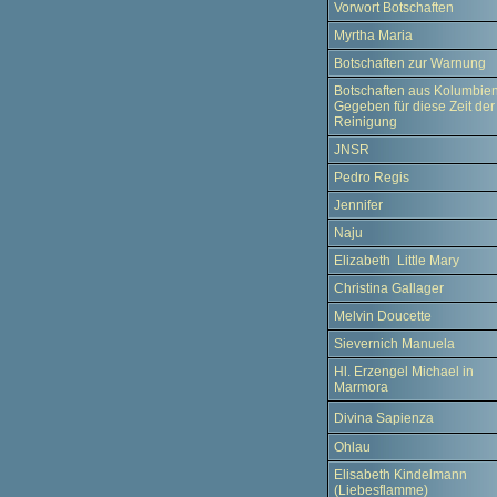
Vorwort Botschaften
Myrtha Maria
Botschaften zur Warnung
Botschaften aus Kolumbien
Gegeben für diese Zeit der
Reinigung
JNSR
Pedro Regis
Jennifer
Naju
Elizabeth Little Mary
Christina Gallager
Melvin Doucette
Sievernich Manuela
Hl. Erzengel Michael in
Marmora
Divina Sapienza
Ohlau
Elisabeth Kindelmann
(Liebesflamme)