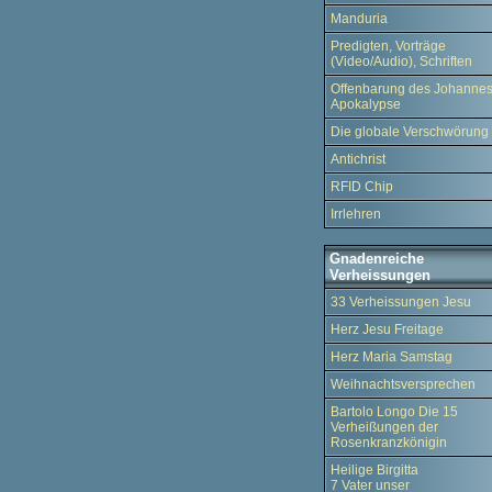
Manduria
Predigten, Vorträge
(Video/Audio), Schriften
Offenbarung des Johannes
Apokalypse
Die globale Verschwörung
Antichrist
RFID Chip
Irrlehren
Gnadenreiche
Verheissungen
33 Verheissungen Jesu
Herz Jesu Freitage
Herz Maria Samstag
Weihnachtsversprechen
Bartolo Longo Die 15
Verheißungen der
Rosenkranzkönigin
Heilige Birgitta
7 Vater unser