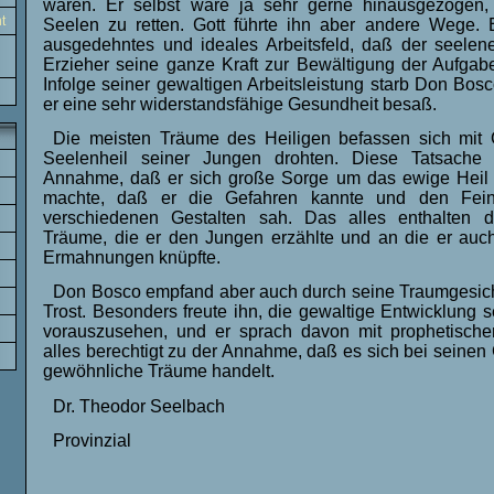
waren. Er selbst wäre ja sehr gerne hinausgezogen,
t
Seelen zu retten. Gott führte ihn aber andere Wege.
ausgedehntes und ideales Arbeitsfeld, daß der seelenei
Erzieher seine ganze Kraft zur Bewältigung der Aufgab
Infolge seiner gewaltigen Arbeitsleistung starb Don Bosc
er eine sehr widerstandsfähige Gesundheit besaß.
Die meisten Träume des Heiligen befassen sich mit 
Seelenheil seiner Jungen drohten. Diese Tatsache 
Annahme, daß er sich große Sorge um das ewige Heil 
machte, daß er die Gefahren kannte und den Fein
verschiedenen Gestalten sah. Das alles enthalten d
Träume, die er den Jungen erzählte und an die er au
Ermahnungen knüpfte.
Don Bosco empfand aber auch durch seine Traumgesich
Trost. Besonders freute ihn, die gewaltige Entwicklung 
vorauszusehen, und er sprach davon mit prophetische
alles berechtigt zu der Annahme, daß es sich bei seinen
gewöhnliche Träume handelt.
Dr. Theodor Seelbach
Provinzial