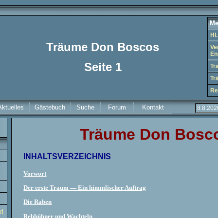
Me
Hl
Träume Don Boscos
Ve
En
Seite 1
Tr
Tr
Re
Aktuelles
Gästebuch
Suche
Forum
Kontakt
Träume Don Bosc
INHALTSVERZEICHNIS
Vorwort
Der erste Traum — Ein himmlischer Auftrag
Die Raben
d
Rebhühner und Wachteln