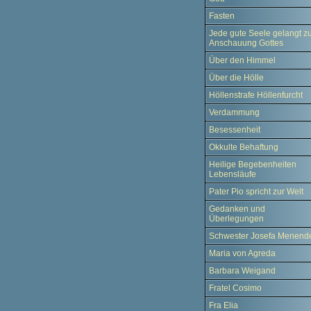
Fasten
Jede gute Seele gelangt z
Anschauung Gottes
Über den Himmel
Über die Hölle
Höllenstrafe Höllenfurcht
Verdammung
Besessenheit
Okkulte Behaftung
Heilige Begebenheiten
Lebensläufe
Pater Pio spricht zur Welt
Gedanken und
Überlegungen
Schwester Josefa Menend
Maria von Agreda
Barbara Weigand
Fratel Cosimo
Fra Elia