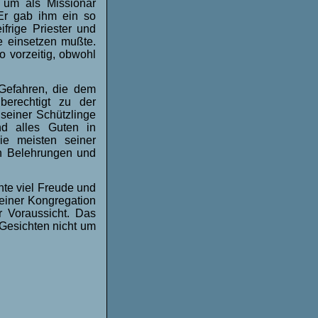
 um als Missionar
 Er gab ihm ein so
frige Priester und
e einsetzen mußte.
o vorzeitig, obwohl
Gefahren, die dem
berechtigt zu der
seiner Schützlinge
d alles Guten in
ie meisten seiner
ch Belehrungen und
te viel Freude und
seiner Kongregation
r Voraussicht. Das
 Gesichten nicht um