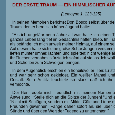
DER ERSTE TRAUM — EIN HIMMLISCHER AU
(Lemoyne 1, 123-125)
In seinen Memoiren berichtet Don Bosco selbst über de
Traum, den er bereits in früher Jugend hatte:
“Als ich ungefähr neun Jahre alt war, hatte ich einen 
ganzes Leben lang tief im Gedächtnis haften blieb. Im Tr
als befände ich mich unweit meiner Heimat, auf einem s
Auf diesem hatte sich eine große Schar Jungen versamme
liefen munter umher, lachten und spielten; nicht wenige ab
ihr Fluchen vernahm, stürzte ich sofort auf sie los. Ich wol
und Schelten zum Schweigen bringen.
In dem Augenblick erschien ein hoheitsvoller Herr. Er s
und war sehr schön gekleidet. Ein weißer Mantel umh
Gestalt. Sein Antlitz leuchtete so stark, daß ich ihn
vermochte.
Der Herr redete mich freundlich mit meinem Namen a
Anweisung: “Stelle dich an die Spitze der Jungen! “Und e
“Nicht mit Schlägen, sondern mit Milde, Güte und Liebe m
Freunden gewinnen. Fange daher sofort an, sie über d
Sünde und über den Wert der Tugend zu unterrichten.”