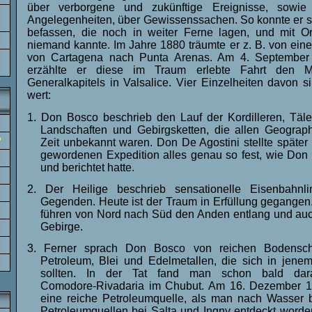
über verborgene und zukünftige Ereignisse, sowie
Angelegenheiten, über Gewissenssachen. So konnte er si
befassen, die noch in weiter Ferne lagen, und mit Or
niemand kannte. Im Jahre 1880 träumte er z. B. von einer
von Cartagena nach Punta Arenas. Am 4. September
erzählte er diese im Traum erlebte Fahrt den Mi
Generalkapitels in Valsalice. Vier Einzelheiten davon 
wert:
1. Don Bosco beschrieb den Lauf der Kordilleren, Täle
Landschaften und Gebirgsketten, die allen Geograp
?
Zeit unbekannt waren. Don De Agostini stellte später
gewordenen Expedition alles genau so fest, wie Don
und berichtet hatte.
2. Der Heilige beschrieb sensationelle Eisenbahnl
Gegenden. Heute ist der Traum in Erfüllung gegangen
führen von Nord nach Süd den Anden entlang und au
Gebirge.
3. Ferner sprach Don Bosco von reichen Bodensch
Petroleum, Blei und Edelmetallen, die sich in jene
sollten. In der Tat fand man schon bald dar
Comodore‑Rivadaria im Chubut. Am 16. Dezember 1
eine reiche Petroleumquelle, als man nach Wasser b
Petroleumquellen bei Salta und Ingny entdeckt worde