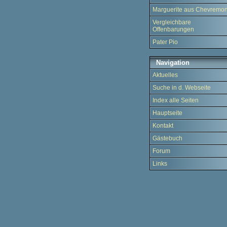
Marguerite aus Chevremon
Vergleichbare
Offenbarungen
Pater Pio
Navigation
Aktuelles
Suche in d. Webseite
Index alle Seiten
Hauptseite
Kontakt
Gästebuch
Forum
Links