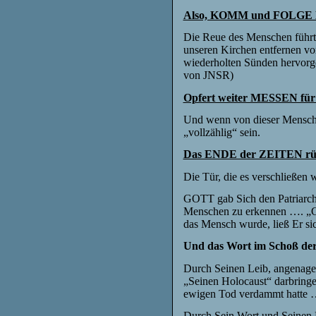
Also, KOMM und FOLGE
Die Reue des Menschen führt
unseren Kirchen entfernen vo
wiederholten Sünden hervorge
von JNSR)
Opfert weiter MESSEN für 
Und
wenn von dieser Mensc
„vollzählig“ sein.
Das ENDE der ZEITEN rück
Die Tür, die es verschließen 
GOTT gab Sich den Patriarc
Menschen zu erkennen …. „GOTT
das Mensch wurde, ließ Er si
Und das Wort im Schoß de
Durch Seinen Leib, angena
„Seinen Holocaust“ darbringe
ewigen Tod verdammt hatte
Durch Sein Wort und Seinen H