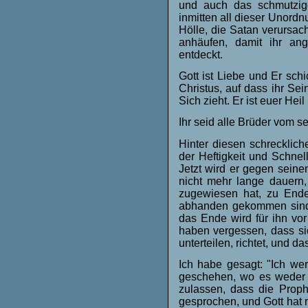
und auch das schmutzi
inmitten all dieser Unordn
Hölle, die Satan verursach
anhäufen, damit ihr an
entdeckt.
Gott ist Liebe und Er sc
Christus, auf dass ihr Sei
Sich zieht. Er ist euer Hei
Ihr seid alle Brüder vom se
Hinter diesen schreckliche
der Heftigkeit und Schnel
Jetzt wird er gegen sein
nicht mehr lange dauern,
zugewiesen hat, zu Ende 
abhanden gekommen sind,
das Ende wird für ihn vo
haben vergessen, dass sic
unterteilen, richtet, und d
Ich habe gesagt: "Ich wer
geschehen, wo es weder P
zulassen, dass die Prop
gesprochen, und Gott hat n