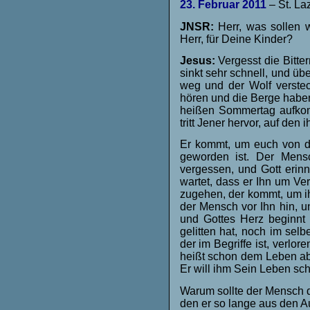
23. Februar 2011
– St. La
JNSR:
Herr, was sollen w
Herr, für Deine Kinder?
Jesus:
Vergesst die Bitte
sinkt sehr schnell, und üb
weg und der Wolf verstec
hören und die Berge haben 
heißen Sommertag aufkomm
tritt Jener hervor, auf den ih
Er kommt, um euch von di
geworden ist. Der Mens
vergessen, und Gott erinn
wartet, dass er Ihn um Ver
zugehen, der kommt, um ih
der Mensch vor Ihn hin, un
und Gottes Herz beginnt 
gelitten hat, noch im se
der im Begriffe ist, verl
heißt schon dem Leben ab
Er will ihm Sein Leben sc
Warum sollte der Mensch d
den er so lange aus den A