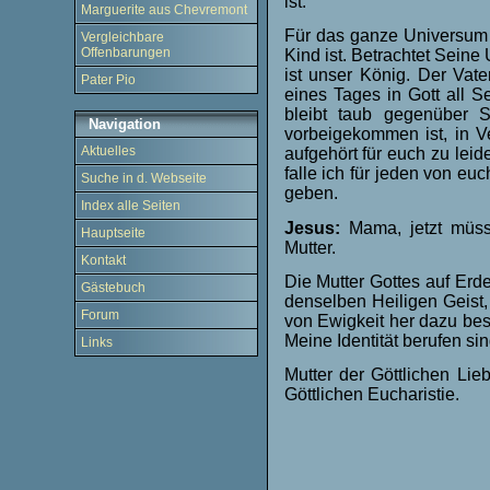
ist.
Marguerite aus Chevremont
Für das ganze Universum i
Vergleichbare
Offenbarungen
Kind ist. Betrachtet Seine 
ist unser König. Der Vate
Pater Pio
eines Tages in Gott all Se
bleibt taub gegenüber S
Navigation
vorbeigekommen ist, in V
Aktuelles
aufgehört für euch zu lei
falle ich für jeden von eu
Suche in d. Webseite
geben.
Index alle Seiten
Jesus:
Mama, jetzt müss
Hauptseite
Mutter.
Kontakt
Die Mutter Gottes auf Erde
Gästebuch
denselben Heiligen Geist, 
Forum
von Ewigkeit her dazu bes
Meine Identität berufen sin
Links
Mutter der Göttlichen Lie
Göttlichen Eucharistie.