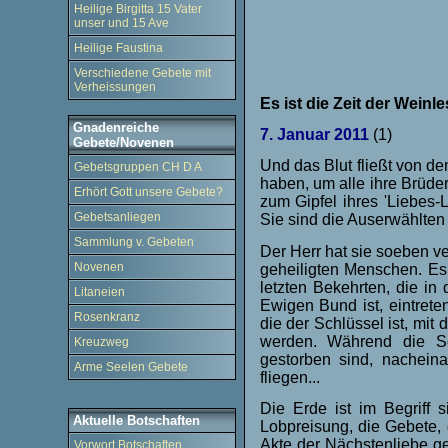
Heilige Birgitta 15 Vater
unser und 15 Ave
Heilige Faustina
Verschiedene Gebete mit
Verheissungen
Es ist die Zeit der Weinle
Gnadenreiche
7. Januar 2011
(1)
Gebete/Novenen
Und das Blut fließt von de
Gebetsgruppen CH D A
haben, um alle ihre Brüder
Erhört Gott unsere Gebete?
zum Gipfel ihres 'Liebes-L
Gebetsanliegen
Sie sind die Auserwählten 
Sammlung v. Gebeten
Der Herr hat sie soeben v
Novenen
geheiligten Menschen. Es 
letzten Bekehrten, die i
Litaneien
Ewigen Bund ist, eintret
Rosenkranz
die der Schlüssel ist, mi
werden. Während die See
Kreuzweg
gestorben sind, nachein
Arme Seelen Gebete
fliegen...
Die Erde ist im Begriff 
Aktuelle Botschaften
Lobpreisung, die Gebete
Akte der Nächstenliebe g
Vorwort Botschaften