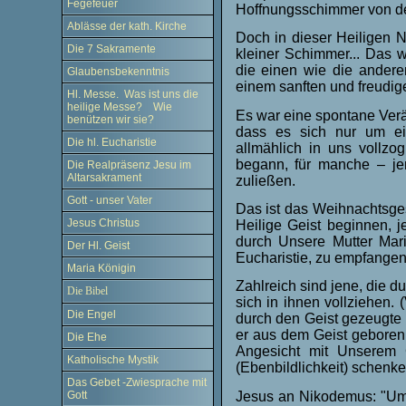
Fegefeuer
Hoffnungsschimmer von de
Ablässe der kath. Kirche
Doch in dieser Heiligen 
Die 7 Sakramente
kleiner Schimmer... Das 
die einen wie die andere
Glaubensbekenntnis
einem sanften und freudig
Hl. Messe. Was ist uns die
heilige Messe? Wie
Es war eine spontane Verä
benützen wir sie?
dass es sich nur um ei
Die hl. Eucharistie
allmählich in uns vollzo
begann, für manche – je
Die Realpräsenz Jesu im
Altarsakrament
zuließen.
Gott - unser Vater
Das ist das Weihnachtsges
Jesus Christus
Heilige Geist beginnen, 
durch Unsere Mutter Mari
Der Hl. Geist
Eucharistie, zu empfangen
Maria Königin
Zahlreich sind jene, die d
Die Bibel
sich in ihnen vollziehen.
Die Engel
durch den Geist gezeugte 
er aus dem Geist geboren 
Die Ehe
Angesicht mit Unserem G
Katholische Mystik
(Ebenbildlichkeit) schenke
Das Gebet -Zwiesprache mit
Jesus an Nikodemus: "Um 
Gott