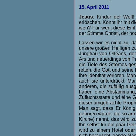
15. April 2011
Jesus:
Kinder der Welt! 
erlöschen. Könnt ihr mit d
wen? Für wen, diese Einh
der Stimme Christi, der n
Lassen wir es nicht zu, d
unsere großen Heiligen z
Jungfrau von Orléans, der
Ars und neuerdings von P
die Tiefe des Stromes gest
retten, die Gott und seine
ihre Identität verloren. M
auch sie unterdrückt. Ma
anderen, die zufällig au
haben eine Abstammung, 
Zufluchtsstätte und eine 
dieser umgebrachte Prophe
Man sagt, dass Er König
geboren wurde, die so arm
Kirche) nennt, das wird 
Ihn selbst für ein paar Ge
wird zu einem Hotel oder
sich berauscht, ganze Näch