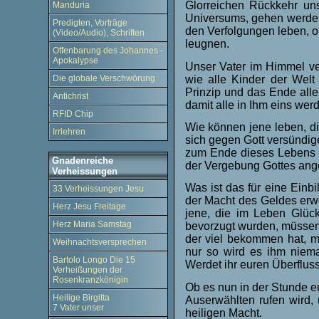
Glorreichen Rückkehr un
Manduria
Universums, gehen werden.
Predigten, Vorträge
den Verfolgungen leben, o
(Video/Audio), Schriften
leugnen.
Offenbarung des Johannes -
Apokalypse
Unser Vater im Himmel ve
wie alle Kinder der Welt 
Die globale Verschwörung
Prinzip und das Ende aller
Antichrist
damit alle in Ihm eins wer
RFID Chip
Wie können jene leben, di
Irrlehren
sich gegen Gott versündige
zum Ende dieses Lebens un
Gnadenreiche
der Vergebung Gottes anges
Verheissungen
Was ist das für eine Ein
33 Verheissungen Jesu
der Macht des Geldes erwo
Herz Jesu Freitage
jene, die im Leben Glüc
Herz Maria Samstag
bevorzugt wurden, müssen 
der viel bekommen hat, m
Weihnachtsversprechen
nur so wird es ihm niem
Bartolo Longo Die 15
Werdet ihr euren Überflu
Verheißungen der
Rosenkranzkönigin
Ob es nun in der Stunde eu
Heilige Birgitta
Auserwählten rufen wird,
7 Vater unser
heiligen Macht.