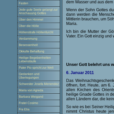
dem Wasser und aus dem Ge
Fasten
Wenn der Sohn Gottes durc
Jede gute Seele gelangt zur
Anschauung Gottes
dann werden die Menschen
Mittlerin brauchen, um S
Über den Himmel
Maria.
Über die Hölle
Ich bin die Mutter der Gö
Höllenstrafe Höllenfurcht
Vater. Ein Gott einzig und
Verdammung
Besessenheit
Okkulte Behaftung
Heilige Begebenheiten
Lebensläufe
Unser Gott belehrt uns we
Pater Pio spricht zur Welt
6. Januar 2011
Gedanken und
Überlegungen
Das Weihnachtsgeschenk 
Schwester Josefa Menendez
öffnen, fort. Heute, am 6.
allen Kirchen des Orients
Maria von Agreda
heilige Gnade Gottes in de
Barbara Weigand
allen Ländern dar, die kei
Fratel Cosimo
So wie es bei Seiner Heili
Fra Elia
nimmt Christus heute je