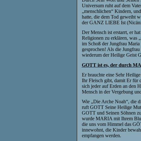
Universum ruht auf dem Vate
„menschlichen“ Kindern, und 
hatte, die dem Tod geweiht 
der GANZ LIEBE Ist (Nicäni
Der Mensch ist erstarrt, er ha
Religionen zu erklären, was
im Schoß der Jungfrau Maria 
gesprochen! Als die Jungfr
wiederum der Heilige Geist
GOTT ist es, der durch
Er brauchte eine Sehr Heilig
Ihr Fleisch gibt, damit Er fü
sich jeder auf Erden an den 
Mensch in der Vergebung u
Wie „Die Arche Noah“, die di
ruft GOTT Seine Heilige Mutt
GOTT und Seinen Söhnen zu we
wurde MARIA mit Ihrem Blut 
die uns vom Himmel das GÖTT
innewohnt, die Kinder bewah
empfangen werden.