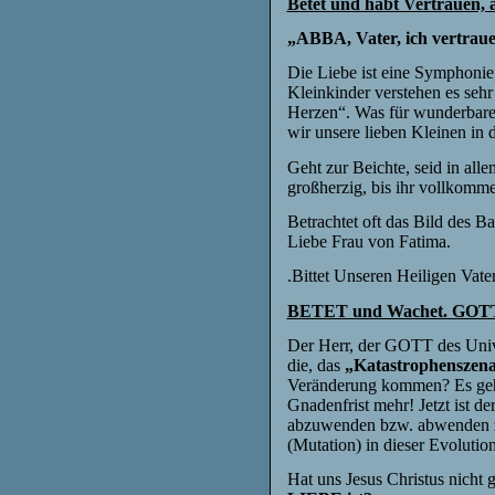
Betet und habt Vertrauen, als
„ABBA, Vater, ich vertraue
Die Liebe ist eine Symphonie,
Kleinkinder verstehen es sehr
Herzen“. Was für wunderbare 
wir unsere lieben Kleinen in
Geht zur Beichte, seid in allem
großherzig, bis ihr vollkomm
Betrachtet oft das Bild des B
Liebe Frau von Fatima.
.Bittet Unseren Heiligen Vate
BETET und Wachet. GOTT b
Der Herr, der GOTT des Unive
die, das
„Katastrophenszen
Veränderung kommen? Es geht
Gnadenfrist mehr! Jetzt ist 
abzuwenden bzw. abwenden z
(Mutation) in dieser Evoluti
Hat uns Jesus Christus nicht 