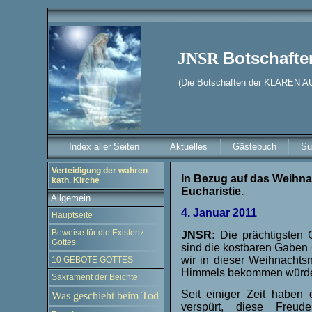
Botschafte
JNSR
(Die Botschaften der KLAREN 
Index aller Seiten
Aktuelles
Gästebuch
Su
Verteidigung der wahren
In Bezug auf das Weihnac
kath. Kirche
Eucharistie.
Allgemein
4. Januar 2011
Hauptseite
Beweise für die Existenz
JNSR:
Die prächtigsten 
Gottes
sind die kostbaren Gaben 
wir in dieser Weihnachts
10 GEBOTE GOTTES
Himmels bekommen würd
Sakrament der Beichte
Seit einiger Zeit haben
Was geschieht beim Tod
verspürt, diese Freu