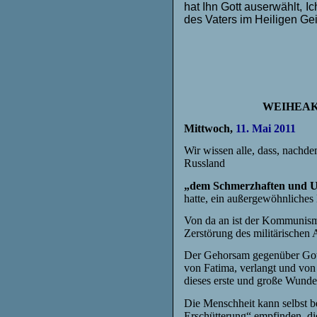
hat Ihn Gott auserwählt, I
des Vaters im Heiligen Gei
WEIHEAK
Mittwoch,
11. Mai 2011
Wir wissen alle, dass, nachde
Russland
„dem Schmerzhaften und
U
hatte, ein außergewöhnliches E
Von da an ist der Kommunism
Zerstörung des militärischen
Der Gehorsam gegenüber Gott
von Fatima, verlangt und von
dieses erste und große Wunde
Die Menschheit kann selbst b
Erschütterung“ empfinden, di