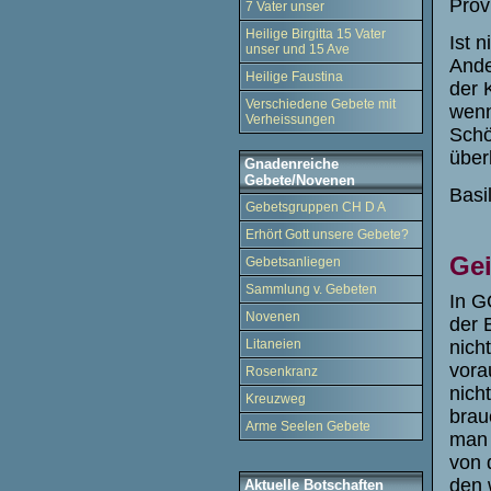
Prov
7 Vater unser
Heilige Birgitta 15 Vater
Ist 
unser und 15 Ave
Ande
Heilige Faustina
der 
Verschiedene Gebete mit
wenn
Verheissungen
Schö
über
Gnadenreiche
Gebete/Novenen
Basil
Gebetsgruppen CH D A
Erhört Gott unsere Gebete?
Gei
Gebetsanliegen
Sammlung v. Gebeten
In G
Novenen
der 
Litaneien
nich
vora
Rosenkranz
nich
Kreuzweg
brau
Arme Seelen Gebete
man 
von 
den 
Aktuelle Botschaften