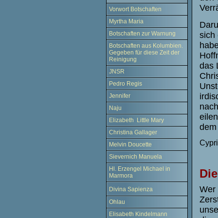
Verr
Vorwort Botschaften
Myrtha Maria
Daru
sich
Botschaften zur Warnung
habe
Botschaften aus Kolumbien.
Gegeben für diese Zeit der
Hoff
Reinigung
das 
JNSR
Chri
Pedro Regis
Unst
irdi
Jennifer
nach
Naju
eile
Elizabeth Little Mary
dem 
Christina Gallager
Cypr
Melvin Doucette
Sievernich Manuela
Hl. Erzengel Michael in
Die
Marmora
Wer 
Divina Sapienza
Zers
Ohlau
unse
Elisabeth Kindelmann