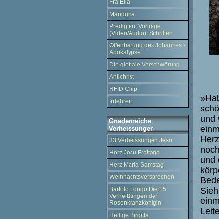
Fra Elia
Manduria
Predigten, Vorträge
(Video/Audio), Schriften
Offenbarung des Johannes -
Apokalypse
Die globale Verschwörung
Antichrist
RFID Chip
»Hab
Irrlehren
schö
und 
Gnadenreiche
einm
Verheissungen
Herz
33 Verheissungen Jesu
noch
Herz Jesu Freitage
und 
Herz Maria Samstag
körp
Weihnachtsversprechen
Bede
Sieh
Bartolo Longo Die 15
Verheißungen der
einm
Rosenkranzkönigin
Leit
Heilige Birgitta