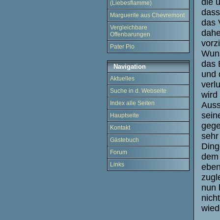
die 
(Liebesflamme)
dass
Marguerite aus Chevremont
das 
Vergleichbare
dahe
Offenbarungen
vorz
Pater Pio
Wuns
das 
Navigation
und 
Aktuelles
verl
Suche in d. Webseite
wird
Index alle Seiten
Auss
sein
Hauptseite
gege
Kontakt
sehr
Gästebuch
Ding
Forum
dem 
Links
eben
zugl
nun 
nich
wied