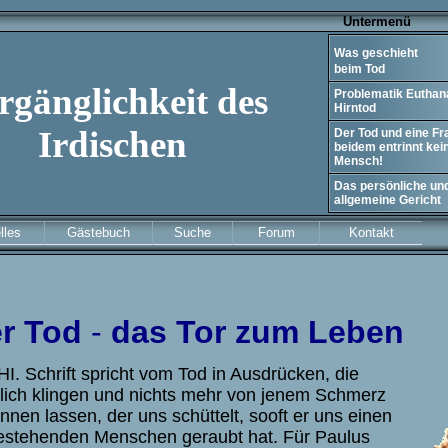
Un
Was geschieht
beim Tod
rgänglichkeit des
Problematik Euthana
Hirntod
Irdischen
Der Tod und eine Fr
beidem entrinnt ke
Mensch!
Das persönliche un
allgemeine Gericht
lles
Gästebuch
Suche
Forum
Kontakt
r Tod
-
das Tor zum Leben
HI. Schrift spricht vom Tod in Ausdrücken, die
tlich klingen und nichts mehr von jenem Schmerz
nnen lassen, der uns schüttelt, sooft er uns einen
estehenden Menschen geraubt hat. Für Paulus