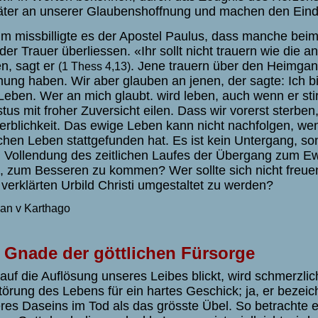
äter an unserer Glaubenshoffnung und machen den Eindr
m missbilligte es der Apostel Paulus, dass manche bei
 der Trauer überliessen. «Ihr sollt nicht trauern wie die 
n, sagt er
. Jene trauern über den Heimgang
(1 Thess 4,13)
nung haben. Wir aber glauben an jenen, der sagte: Ich b
Leben. Wer an mich glaubt. wird leben, auch wenn er sti
stus mit froher Zuversicht eilen. Dass wir vorerst sterben
erblichkeit. Das ewige Leben kann nicht nachfolgen, w
schen Leben stattgefunden hat. Es ist kein Untergang, s
 Vollendung des zeitlichen Laufes der Übergang zum Ewi
n, zum Besseren zu kommen? Wer sollte sich nicht freue
verklärten Urbild Christi umgestaltet zu werden?
ian v Karthago
 Gnade der göttlichen Fürsorge
auf die Auflösung unseres Leibes blickt, wird schmerzlich
törung des Lebens für ein hartes Geschick; ja, er bezei
res Daseins im Tod als das grösste Übel. So betrachte e