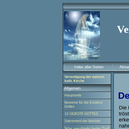
Ve
Index aller Seiten
Aktue
Verteidigung der wahren
kath. Kirche
Allgemein
De
Hauptseite
Beweise für die Existenz
Gottes
Die 
trös
10 GEBOTE GOTTES
erke
Sakrament der Beichte
nah
Was geschieht beim Tod