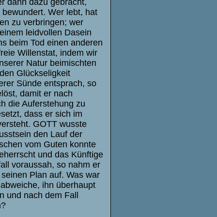
 er dann dazu gebracht,
 bewundert. Wer lebt, hat
en zu verbringen; wer
einem leidvollen Dasein
uns beim Tod einen anderen
reie Willenstat, indem wir
unserer Natur beimischten
nden Glückseligkeit
serer Sünde entsprach, so
löst, damit er nach
ch die Auferstehung zu
etzt, dass er sich im
 versteht. GOTT wusste
usstsein den Lauf der
enschen vom Guten konnte
eherrscht und das Künftige
fall voraussah, so nahm er
 seinen Plan auf. Was war
 abweiche, ihn überhaupt
en und nach dem Fall
n?