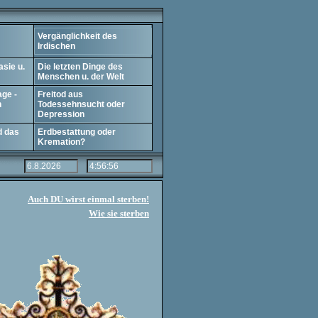
termenü
Vergänglichkeit des
Irdischen
sie u.
Die letzten Dinge des
Menschen u. der Welt
age -
Freitod aus
in
Todessehnsucht oder
Depression
d das
Erdbestattung oder
Kremation?
Auch DU wirst einmal sterben!
Wie sie sterben