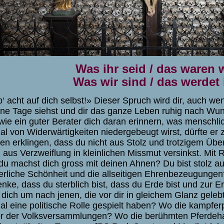
Was ihr seid / das waren 
Was wir sind / das werdet 
‘ acht auf dich selbst!» Dieser Spruch wird dir, auch we
ne Tage siehst und dir das ganze Leben ruhig nach Wunsc
wie ein guter Berater dich daran erinnern, was menschli
al von Widerwärtigkeiten niedergebeugt wirst, dürfte er 
en erklingen, dass du nicht aus Stolz und trotzigem Überm
 aus Verzweiflung in kleinlichen Missmut versinkst. Mit 
du machst dich gross mit deinen Ahnen? Du bist stolz au
erliche Schönheit und die allseitigen Ehrenbezeugunge
nke, dass du sterblich bist, dass du Erde bist und zur E
 dich um nach jenen, die vor dir in gleichem Glanz geleb
al eine politische Rolle gespielt haben? Wo die kampfe
er der Volksversammlungen? Wo die berühmten Pferdehal