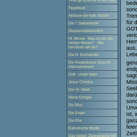
bede
Fegefeuer
son
Tren
Ablässe der kath. Kirche
für 
Die 7 Sakramente
GOTT
Glaubensbekenntnis
ver
Hl. Messe. Was ist uns die
Her
heilige Messe? Wie
aus,
benützen wir sie?
Lebe
Die hl. Eucharistie
gena
Die Realpräsenz Jesu im
Altarsakrament
endg
Gott - unser Vater
sagt
Miss
Jesus Christus
Seel
Der Hl. Geist
darü
Maria Königin
sond
Die Bibel
Unve
Die Engel
ist,
ganz
Die Ehe
feie
Katholische Mystik
Zeit
Das Gebet -Zwiesprache mit