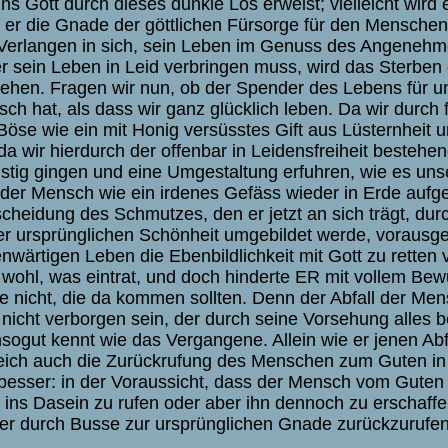
uns Gott durch dieses dunkle Los erweist; vielleicht wird
 er die Gnade der göttlichen Fürsorge für den Menschen
Verlangen in sich, sein Leben im Genuss des Angenehm
r sein Leben in Leid verbringen muss, wird das Sterben 
iehen. Fragen wir nun, ob der Spender des Lebens für 
ch hat, als dass wir ganz glücklich leben. Da wir durch f
Böse wie ein mit Honig versüsstes Gift aus Lüsternheit 
da wir hierdurch der offenbar in Leidensfreiheit bestehe
ustig gingen und eine Umgestaltung erfuhren, wie es un
 der Mensch wie ein irdenes Gefäss wieder in Erde aufge
cheidung des Schmutzes, den er jetzt an sich trägt, dur
er ursprünglichen Schönheit umgebildet werde, vorausges
nwärtigen Leben die Ebenbildlichkeit mit Gott zu retten
 wohl, was eintrat, und doch hinderte ER mit vollem Bew
e nicht, die da kommen sollten. Denn der Abfall der M
nicht verborgen sein, der durch seine Vorsehung alles b
sogut kennt wie das Vergangene. Allein wie er jenen Ab
eich auch die Zurückrufung des Menschen zum Guten in
besser: in der Voraussicht, dass der Mensch vom Guten
t ins Dasein zu rufen oder aber ihn dennoch zu erschaff
er durch Busse zur ursprünglichen Gnade zurückzurufe