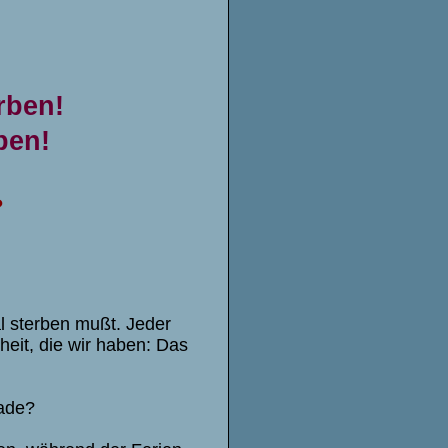
rben!
ben!
?
l sterben mußt. Jeder
heit, die wir haben: Das
erade?