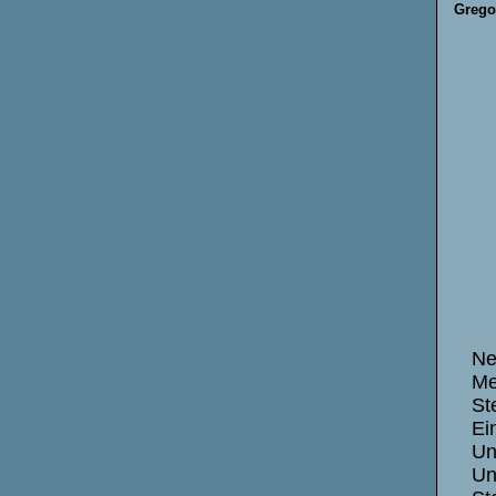
Grego
Ne
Me
St
Ei
Un
Un