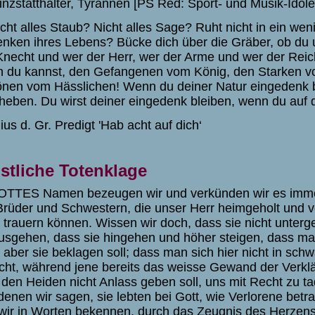
inzstatthalter, Tyrannen [PS Red: Sport- und Musik-Idole
nicht alles Staub? Nicht alles Sage? Ruht nicht in ein w
nken ihres Lebens? Bücke dich über die Gräber, ob du 
Knecht und wer der Herr, wer der Arme und wer der Reic
 du kannst, den Gefangenen vom König, den Starken 
nen vom Hässlichen! Wenn du deiner Natur eingedenk ble
heben. Du wirst deiner eingedenk bleiben, wenn du auf di
ius d. Gr. Predigt 'Hab acht auf dich‘
stliche Totenklage
OTTES Namen bezeugen wir und verkünden wir es imme
Brüder und Schwestern, die unser Herr heimgeholt und vo
t trauern können. Wissen wir doch, dass sie nicht unter
usgehen, dass sie hingehen und höher steigen, dass ma
t aber sie beklagen soll; dass man sich hier nicht in sch
cht, während jene bereits das weisse Gewand der Verkl
den Heiden nicht Anlass geben soll, uns mit Recht zu tad
denen wir sagen, sie lebten bei Gott, wie Verlorene bet
wir in Worten bekennen, durch das Zeugnis des Herzens