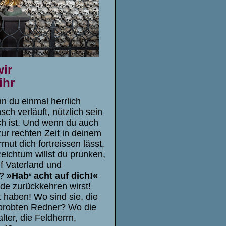
wir
ihr
nn du einmal herrlich
h verläuft, nützlich sein
ch ist. Und wenn du auch
zur rechten Zeit in deinem
ut dich fortreissen lässt,
Reichtum willst du prunken,
f Vaterland und
n?
»Hab‘ acht auf dich!«
rde zurückkehren wirst!
t haben! Wo sind sie, die
rprobten Redner? Wo die
ter, die Feldherrn,