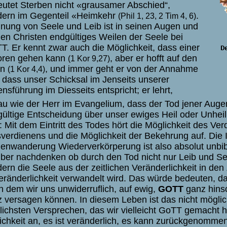
utet Sterben nicht «grausamer Abschied“,
dern im Gegenteil «Heimkehr
.
(Phil 1, 23, 2 Tim 4, 6)
nung von Seele und Leib ist in seinen Augen und
den Christen endgültiges Weilen der Seele bei
. Er kennt zwar auch die Möglichkeit, dass einer
loren gehen kann
, aber er hofft auf den
(1 Kor 9,27)
rn
,
und immer geht er von der Annahme
(1 Kor 4,4)
 dass unser Schicksal im Jenseits unserer
nsführung im Diesseits entspricht; er lehrt,
u wie der Herr im Evangelium, dass der Tod jener Augenb
ültige Entscheidung über unser ewiges Heil oder Unheil f
: Mit dem Eintritt des Todes hört die Möglichkeit des Ve
verdienens und die Möglichkeit der Bekehrung auf.
Die 
enwanderung Wiederverkörperung ist also absolut unbib
ber nachdenken ob durch den Tod nicht nur Leib und Se
ern die Seele aus der zeitlichen Veränderlichkeit in den
ränderlichkeit verwandelt wird. Das würde bedeuten, da
 in dem wir uns unwiderruflich, auf ewig,
GOTT
ganz hins
 versagen können. In diesem Leben ist das nicht mögli
rlichsten Versprechen, das wir vielleicht GoTT gemacht h
lichkeit an, es ist veränderlich, es kann zurückgenomme