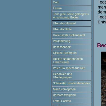
Tode
Gott
mehr
Fasten
dem
Jede gute Seele gelangt zur
Tode
Anschauung Gottes
Ents
Über den Himmel
Über die Hölle
Höllenstrafe Höllenfurcht
Verdammung
Bed
Besessenheit
Okkulte Behaftung
Heilige Begebenheiten
Lebensläufe
Pater Pio spricht zur Welt
Gedanken und
Überlegungen
Schwester Josefa Menendez
Maria von Agreda
Barbara Weigand
Fratel Cosimo