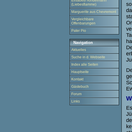
Elisabeth Kindelmann
so
(Liebesflamme)
da
Marguerite aus Chevremont
st
Vergleichbare
Or
Offenbarungen
ve
Pater Pio
Ta
ha
Navigation
De
Aktuelles
er
Suche in d. Webseite
Ju
Index alle Seiten
De
Hauptseite
ge
Kontakt
Sc
Gästebuch
Ew
Forum
W
Links
Es
Jü
de
ke