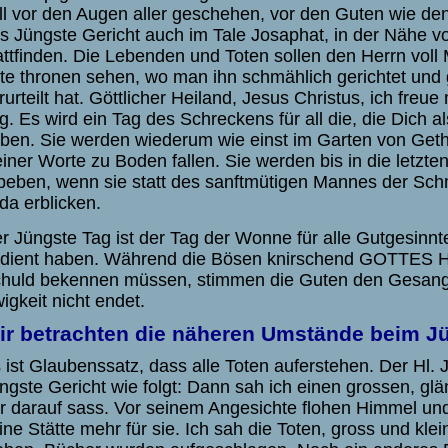
ll vor den Augen aller geschehen, vor den Guten wie de
s Jüngste Gericht auch im Tale Josaphat, in der Nähe v
attfinden. Die Lebenden und Toten sollen den Herrn voll
te thronen sehen, wo man ihn schmählich gerichtet und 
rurteilt hat. Göttlicher Heiland, Jesus Christus, ich freue
g. Es wird ein Tag des Schreckens für all die, die Dich 
ben. Sie werden wiederum wie einst im Garten von Get
iner Worte zu Boden fallen. Sie werden bis in die letzte
beben, wenn sie statt des sanftmütigen Mannes der S
da erblicken.
r Jüngste Tag ist der Tag der Wonne für alle Gutgesinnt
dient haben. Während die Bösen knirschend GOTTES Her
huld bekennen müssen, stimmen die Guten den Gesang 
igkeit nicht endet.
ir betrachten die näheren Umstände beim J
 ist Glaubenssatz, dass alle Toten auferstehen. Der Hl.
ngste Gericht wie folgt: Dann sah ich einen grossen, g
r darauf sass. Vor seinem Angesichte flohen Himmel und
ine Stätte mehr für sie. Ich sah die Toten, gross und kle