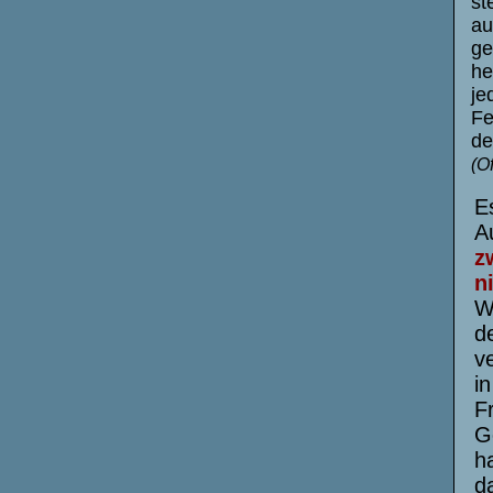
st
au
ge
he
je
Fe
de
(O
E
A
z
n
W
d
ve
i
F
G
h
d