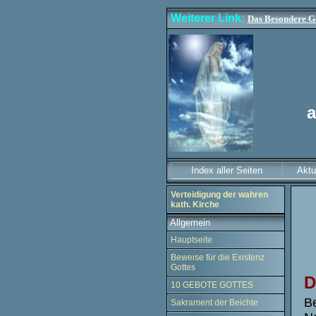
Weiterer Link:
Das Besondere G
a
Index aller Seiten
Aktu
Verteidigung der wahren
kath. Kirche
Allgemein
Hauptseite
Beweise für die Existenz
Gottes
D
10 GEBOTE GOTTES
Be
Sakrament der Beichte