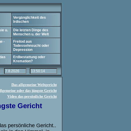
Vergänglichkeit des
Irdischen
ie u.
Die letzten Dinge des
Menschen u. der Welt
e -
Freitod aus
Todessehnsucht oder
Depression
 das
Erdbestattung oder
Kremation?
Das allgemeine Weltgericht
llgemeine oder das jüngste Gericht
Video das persönliche Gericht
ngste Gericht
as persönliche Gericht..