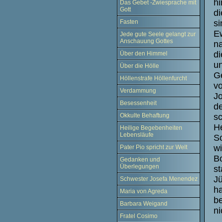
hi
Das Gebet -Zwiesprache mit
Gott
di
Fasten
si
Ew
Jede gute Seele gelangt zur
Anschauung Gottes
na
di
Über den Himmel
un
Über die Hölle
Ge
Höllenstrafe Höllenfurcht
vo
Verdammung
Jo
Besessenheit
de
Okkulte Behaftung
sc
He
Heilige Begebenheiten
Lebensläufe
Sc
wi
Pater Pio spricht zur Welt
Bo
Gedanken und
Überlegungen
st
Jü
Schwester Josefa Menendez
ha
Maria von Agreda
be
Barbara Weigand
ni
Fratel Cosimo