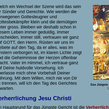
lch ein Wechsel der Szene wird das sein
r Sünder und Gerechte. Wie werden die
erwegenen Gottesleugner und
ttesbekämpfer klein und die demütigen
ter gross. Bleiben wir deshalb schon in
iesem Leben immer geduldig, immer
scheiden, immer still, vertrauen wir ganz
f GOTT, den Herrn. Rüsten wir uns im
bete auf den Tag, da er alles, was im
nstern verborgen ist, im klaren Lichte zeigt
d die Geheimnisse der Herzen offenbar
cht. Vater im Himmel, ich vertraue ganz
f Deine huldvolle Vorsehung. Ich
erlasse mich ohne Vorbehalt Deiner
hrung. Mit dem Willen, mich nie von Dir
 trennen, will ich den Tag des Gerichtes
Das Jüngste 
warten.
1
erherrlichung Jesu Christi
n Hauptgrund für das Jüngste Gericht ist die
Verherrlic