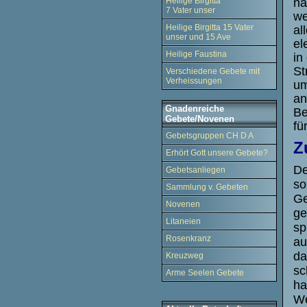
na
Heilige Birgitta
7 Vater unser
we
Heilige Birgitta 15 Vater
al
unser und 15 Ave
el
Heilige Faustina
in
St
Verschiedene Gebete mit
Verheissungen
um
an
Gnadenreiche
Be
Gebete/Novenen
fü
Gebetsgruppen CH D A
Z
Erhört Gott unsere Gebete?
De
Gebetsanliegen
so
Sammlung v. Gebeten
Ge
Novenen
ge
Litaneien
sp
Rosenkranz
au
da
Kreuzweg
sc
Arme Seelen Gebete
ha
We