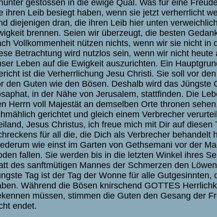
nunter gestossen in die ewige Qual. Was für eine Freude 
e ihren Leib besiegt haben, wenn sie jetzt verherrlicht 
nd diejenigen dran, die ihren Leib hier unten verweichlic
igkeit brennen. Seien wir überzeugt, die besten Gedan
ch Vollkommenheit nützen nichts, wenn wir sie nicht in 
ese Betrachtung wird nutzlos sein, wenn wir nicht heut
ser Leben auf die Ewigkeit auszurichten. Ein Hauptgrun
richt ist die Verherrlichung Jesu Christi. Sie soll vor d
r den Guten wie den Bösen. Deshalb wird das Jüngste G
saphat, in der Nähe von Jerusalem, stattfinden. Die Le
n Herrn voll Majestät an demselben Orte thronen sehen
hmählich gerichtet und gleich einem Verbrecher verurteilt
iland, Jesus Christus, ich freue mich mit Dir auf diesen
hreckens für all die, die Dich als Verbrecher behandelt
ederum wie einst im Garten von Gethsemani vor der Ma
den fallen. Sie werden bis in die letzten Winkel ihres S
att des sanftmütigen Mannes der Schmerzen den Löwen 
ngste Tag ist der Tag der Wonne für alle Gutgesinnten,
ben. Während die Bösen knirschend GOTTES Herrlichke
kennen müssen, stimmen die Guten den Gesang der Fre
cht endet.