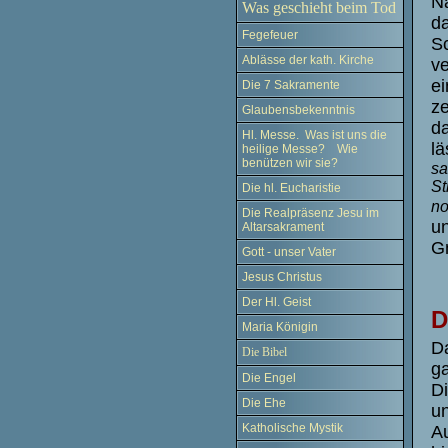
Na
Was geschieht beim Tod
da
Fegefeuer
Sc
Ablässe der kath. Kirche
ve
ei
Die 7 Sakramente
ze
Glaubensbekenntnis
da
Hl. Messe. Was ist uns die
lä
heilige Messe? Wie
benützen wir sie?
sa
St
Die hl. Eucharistie
no
Die Realpräsenz Jesu im
un
Altarsakrament
G
Gott - unser Vater
Jesus Christus
Der Hl. Geist
D
Maria Königin
Da
Die Bibel
ga
Die Engel
Di
Die Ehe
un
Katholische Mystik
Au