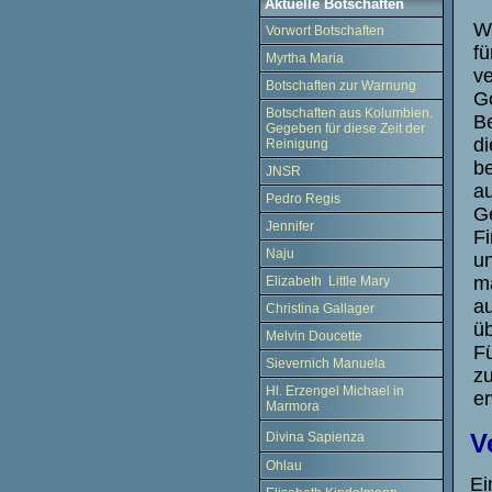
Aktuelle Botschaften
We
Vorwort Botschaften
fü
Myrtha Maria
v
Botschaften zur Warnung
Go
Botschaften aus Kolumbien.
Be
Gegeben für diese Zeit der
d
Reinigung
be
JNSR
au
Pedro Regis
Ge
Jennifer
Fi
Naju
un
ma
Elizabeth Little Mary
au
Christina Gallager
üb
Melvin Doucette
Fü
Sievernich Manuela
zu
Hl. Erzengel Michael in
er
Marmora
V
Divina Sapienza
Ohlau
Ei