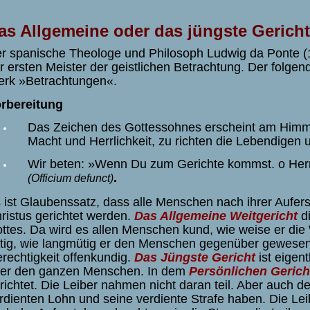
as Allgemeine oder das jüngste Gericht
r spanische Theologe und Philosoph Ludwig da Ponte (15
r ersten Meister der geistlichen Betrachtung. Der folgen
rk »Betrachtungen«.
rbereitung
Das Zeichen des Gottessohnes erscheint am Himme
Macht und Herrlichkeit, zu richten die Lebendigen 
Wir beten: »Wenn Du zum Gerichte kommst. o Her
.
(Officium defunct)
 ist Glaubenssatz, dass alle Menschen nach ihrer Auf
ristus gerichtet werden.
Das Allgemeine Weitgericht
d
ttes. Da wird es allen Menschen kund, wie weise er die W
tig, wie langmütig er den Menschen gegenüber gewesen 
rechtigkeit offenkundig.
Das Jüngste Gericht
ist eigen
er den ganzen Menschen. In dem
Persönlichen Gerich
richtet. Die Leiber nahmen nicht daran teil. Aber auch de
rdienten Lohn und seine verdiente Strafe haben. Die Le