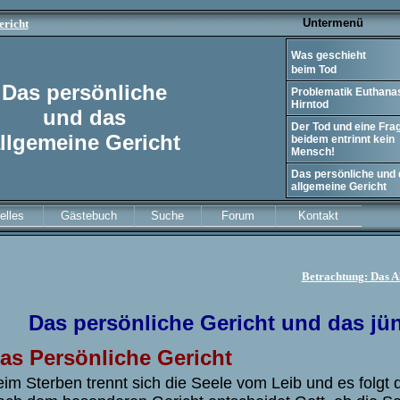
Untermenü
ericht
Was geschieht
beim Tod
Das persönliche
Problematik Euthanas
Hirntod
und das
Der Tod und eine Frag
llgemeine
Gericht
beidem entrinnt kein
Mensch!
Das persönliche und
allgemeine Gericht
elles
Gästebuch
Suche
Forum
Kontakt
Betrachtung: Das A
Das persönliche Gericht und das jü
as Persönliche Gericht
im Sterben trennt sich die Seele vom Leib und es folgt d