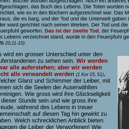
ehen. Bücher wurden aufgeschlagen. Noch ein anderes
fgeschlagen, das Buch des Lebens. Die Toten wurden n
richtet, wie es in den Büchern aufgezeichnet war. Das M
raus, die es barg, und der Tod und die Unterwelt gaben 
der ward gerichtet nach seinen Werken. Der Tod und die
uerpfuhl geworfen.
Das ist der zweite Tod
, der Feuerp
s Lebens verzeichnet stand, wurde in den Feuerpfuhl g
.
ffb 20,11-15)
s wird ein grosser Unterschied unter den
uferstandenen zu sehen sein.
Wir werden
war alle auferstehen; aber wir werden
icht alle verwandelt werden
.
(1 Kor 15, 51)
elcher Glanz und Schimmer der Leiber, mit
enen sich die Seelen der Auserwählten
reinigen. Wie gross wird ihre Glückseligkeit
n dieser Stunde sein und wie gross ihre
reude, während des Lebens in treuer
emeinschaft auf diesen Tag hin gewirkt zu
aben. Welch schrecklichen Anblick bieten
agegen die Leiber der Verworfenen! Wie