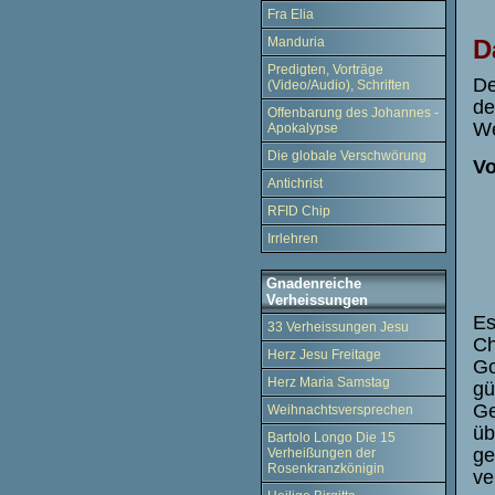
Fra Elia
D
Manduria
Predigten, Vorträge
De
(Video/Audio), Schriften
de
Offenbarung des Johannes -
We
Apokalypse
Die globale Verschwörung
Vo
Antichrist
RFID Chip
Irrlehren
Gnadenreiche
Verheissungen
Es
33 Verheissungen Jesu
Ch
Herz Jesu Freitage
Go
Herz Maria Samstag
gü
Ge
Weihnachtsversprechen
üb
Bartolo Longo Die 15
ge
Verheißungen der
Rosenkranzkönigin
ve