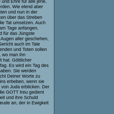
und Ehre für alle jene,
werden. Wie elend aber
hten und nun in der
ken über das Streben
die Tat umsetzen. Auch
e am Tage anfangen,
d für das Jüngste
en Augen aller geschehen,
ericht auch im Tale
benden und Toten sollen
, wo man ihn
 hat. Göttlicher
 Tag. Es wird ein Tag des
 haben. Sie werden
cht Deiner Worte zu
eins erbeben, wenn sie
von Juda erblicken. Der
 die GOTT treu gedient
it und ihre Schuld
ude an, der in Ewigkeit