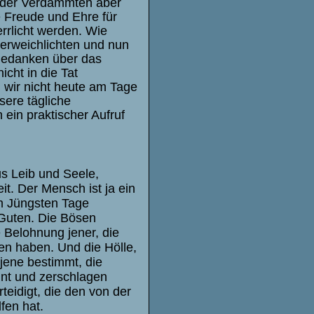
r der Verdammten aber
e Freude und Ehre für
errlicht werden. Wie
 verweichlichten und nun
 Gedanken über das
cht in die Tat
 wir nicht heute am Tage
sere tägliche
 ein praktischer Aufruf
s Leib und Seele,
t. Der Mensch ist ja ein
m Jüng
sten Tage
 Guten. Die Bösen
 Belohnung jener, die
n haben. Und die Hölle,
jene bestimmt, die
nt und zerschlagen
idigt, die den von der
fen hat.