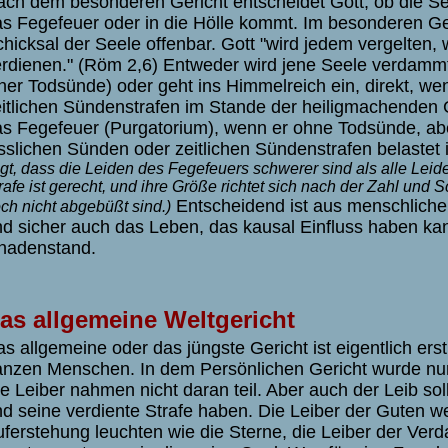
ch dem besonderen Gericht entscheidet Gott, ob die Se
s Fegefeuer oder in die Hölle kommt. Im besonderen Ge
hicksal der Seele offenbar. Gott "wird jedem vergelten, 
rdienen." (Röm 2,6) Entweder wird jene Seele verdammt 
ner Todsünde) oder geht ins Himmelreich ein, direkt, w
itlichen Sündenstrafen im Stande der heiligmachenden G
s Fegefeuer (Purgatorium), wenn er ohne Todsünde, aber
sslichen Sünden oder zeitlichen Sündenstrafen belastet 
gt, dass die Leiden des Fegefeuers schwerer sind als alle Leid
rafe ist gerecht, und ihre Größe richtet sich nach der Zahl und
Entscheidend ist aus menschliche
ch nicht abgebüßt sind.)
d sicher auch das Leben, das kausal Einfluss haben ka
nadenstand.
as allgemeine Weltgericht
s allgemeine oder das jüngste Gericht ist eigentlich ers
nzen Menschen. In dem Persönlichen Gericht wurde nur 
e Leiber nahmen nicht daran teil. Aber auch der Leib so
d seine verdiente Strafe haben. Die Leiber der Guten w
ferstehung leuchten wie die Sterne, die Leiber der Ve