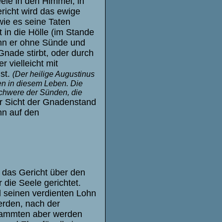
ele in den Himmel, in
richt wird das ewige
wie es seine Taten
in die Hölle (im Stande
enn er ohne Sünde und
nade stirbt, oder durch
 vielleicht mit
ist.
(Der heilige Augustinus
en in diesem Leben. Die
 Schwere der Sünden, die
r Sicht der Gnadenstand
nn auf den
t das Gericht über den
die Seele gerichtet.
ll seinen verdienten Lohn
erden, nach der
rdammten aber werden