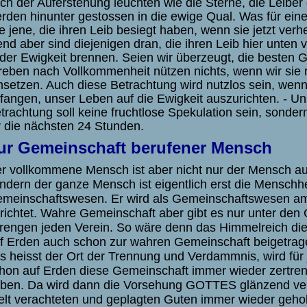
ch der Auferstehung leuchten wie die Sterne, die Leibe
rden hinunter gestossen in die ewige Qual. Was für ein
le jene, die ihren Leib besiegt haben, wenn sie jetzt verh
end aber sind diejenigen dran, die ihren Leib hier unten
 der Ewigkeit brennen. Seien wir überzeugt, die besten
reben nach Vollkommenheit nützen nichts, wenn wir sie ni
setzen. Auch diese Betrachtung wird nutzlos sein, wenn
fangen, unser Leben auf die Ewigkeit auszurichten. - Un
trachtung soll keine fruchtlose Spekulation sein, sondern
r die nächsten 24 Stunden.
ur Gemeinschaft berufener Mensch
r vollkommene Mensch ist aber nicht nur der Mensch au
ndern der ganze Mensch ist eigentlich erst die Menschhei
meinschaftswesen. Er wird als Gemeinschaftswesen a
richtet. Wahre Gemeinschaft aber gibt es nur unter den
rengen jeden Verein. So wäre denn das Himmelreich die
f Erden auch schon zur wahren Gemeinschaft beigetrage
s heisst der Ort der Trennung und Verdammnis, wird für 
hon auf Erden diese Gemeinschaft immer wieder zertren
ben. Da wird dann die Vorsehung GOTTES glänzend verte
lt verachteten und geplagten Guten immer wieder gehol