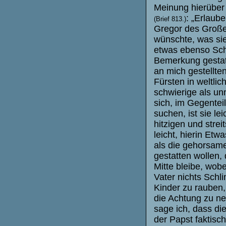
Meinung hierüber 
: „Erlaub
(Brief 813.)
Gregor des Große
wünschte, was sie 
etwas ebenso Sch
Bemerkung gestatt
an mich gestellte
Fürsten in weltli
schwierige als un
sich, im Gegentei
suchen, ist sie le
hitzigen und strei
leicht, hierin Et
als die gehorsame
gestatten wollen,
Mitte bleibe, wob
Vater nichts Schl
Kinder zu rauben,
die Achtung zu ne
sage ich, dass di
der Papst faktisc