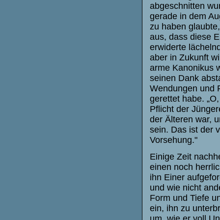
abgeschnitten wu
gerade in dem Au
zu haben glaubte, 
aus, dass diese E
erwiderte lächelnd
aber in Zukunft w
arme Kanonikus w
seinen Dank absta
Wendungen und Fei
gerettet habe. „O,
Pflicht der Jünger
der Älteren war, 
sein. Das ist der
Vorsehung."
Einige Zeit nachh
einen noch herrli
ihn Einer aufgefor
und wie nicht and
Form und Tiefe un
ein, ihn zu unter
um, wie er voll U