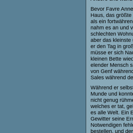
Bevor Favre Annec
Haus, das größte 
als ein fortwähre
nahm es an und ve
schlechten Wohnu
aber das kleinste
er den Tag in gr
müsse er sich Na
kleinen Bette wie
elender Mensch se
von Genf während
Sales während d
Während er selbst
Munde und konnte
nicht genug rühm
welches er tat, g
es alle Welt. Ein
Gewitter seine E
Notwendigen fehle
bestellen, und der