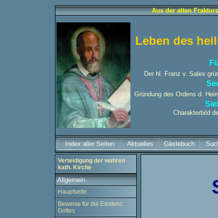
Aus der alten Fraktur
Leben des heil
Fü
Der hl. Franz v. Sales g
Se
Gründung des Ordens d. Heim
Sie
Charakterbild d
Index aller Seiten
Aktuelles
Gästebuch
Suc
Verteidigung der wahren
kath. Kirche
Allgemein
Hauptseite
Beweise für die Existenz
Gottes