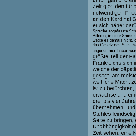
unruhigen und ehr
Zeit gibt, den für
notwendigen Fried
an den Kardinal S
er sich näher darü
Sprache abgefasste Schr
Villeron, in einer Samm
wagte es damals nicht, 
das Gesetz des Stillsch
angenommen haben würden
größte Teil der P
Frankreichs sich 
welche der päpstl
gesagt, am meiste
weltliche Macht z
ist zu befürchten
erwachse und ein
drei bis vier Jahr
übernehmen, und d
Stuhles feindselig
Seite zu bringen
Unabhängigkeit ei
Zeit sehen, eine 