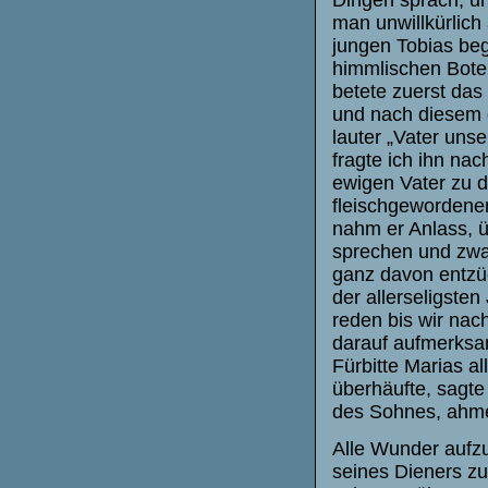
man unwillkürlich
jungen Tobias be
himmlischen Bote
betete zuerst das
und nach diesem 
lauter „Vater uns
fragte ich ihn na
ewigen Vater zu d
fleischgewordenen
nahm er Anlass, 
sprechen und zwar
ganz davon entzü
der allerseligsten
reden bis wir na
darauf aufmerksam
Fürbitte Marias a
überhäufte, sagte 
des Sohnes, ahme
Alle Wunder aufzuz
seines Dieners zu 