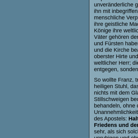
unveränderliche g
ihn mit inbegriffen
menschliche Verpf
ihre geistliche M
Könige ihre weltl
Väter gehören den
und Fürsten haben
und die Kirche be
oberster Hirte und
weltlicher Herr; d
entgegen, sondern
So wollte Franz, 
heiligen Stuhl, d
nichts mit dem Gl
Stillschweigen be
behandeln, ohne 
Unannehmlichkeite
des Apostels:
Hal
Friedens und der
sehr, als sich so