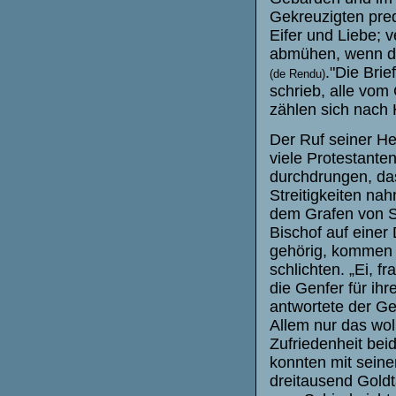
Gekreuzigten pred
Eifer und Liebe; 
abmühen, wenn das
."Die Bri
(de Rendu)
schrieb, alle vom 
zählen sich nach
Der Ruf seiner Hei
viele Protestante
durchdrungen, das
Streitigkeiten na
dem Grafen von Sa
Bischof auf einer
gehörig, kommen so
schlichten. „Ei, f
die Genfer für ihr
antwortete der Ge
Allem nur das woll
Zufriedenheit bei
konnten mit seine
dreitausend Goldt