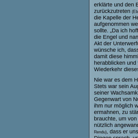
erklärte und den 
zurückzutreten
(Eb
die Kapelle der H
aufgenommen wer
sollte. „Da ich ho
die Engel und nam
Akt der Unterwerf
wünsche ich, dass 
damit diese himml
herabblicken und 
Wiederkehr dieses
Nie war es dem He
Stets war sein Au
seiner Wachsamke
Gegenwart von Nut
ihm nur möglich w
ermahnen, zu stärk
brauchte, um von
nützlich angewand
, dass er u
Rendu)
Dingen sprach, u