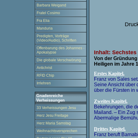
Barbara Weigand
Fratel Cosimo
Fra Elia
Druc
Manduria
Predigten, Vorträge
(Video/Audio), Schriften
Offenbarung des Johannes -
Inhalt:
Sechs
tes
Apokalypse
Von der Gründung
Die globale Verschwörung
Heiligen im Jahre 
Antichrist
Erstes Kapitel.
RFID Chip
Franz von Sales setz
Irrlehren
Seine Ansicht über d
über die Fürsten in
Gnadenreiche
Verheissungen
Zweites Kapitel.
Bekehrungen, die de
33 Verheissungen Jesu
Mailand. – Ein Zug 
Herz Jesu Freitage
Abermalige Bemühu
Herz Maria Samstag
Drittes Kapitel.
Weihnachtsversprechen
Franz beruft Barnab