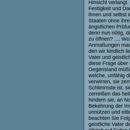
Hinsicht verlangt. 
Festigkeit und Dau
ihnen und selbst in
Staaten ohne ihr
ängstlichen Prüfu
denn nun nötig, d
zu öffnen? .... W
Anmaßungen mach
den wir kindlich 
Vater und geistlic
diese Frage über 
Gegenstand müßig
welche, unfähig d
verwirren, sie ze
Schlimmste ist, s
zerreißen das hei
hindern sie, an N
Bekehrung der Irrg
unnützen und eitle
beachten Sie Folg
geistliche Vater d