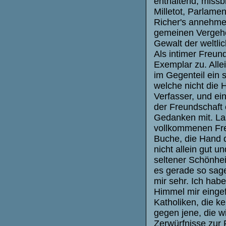
enthaltend, missbi
Milletot, Parlame
Richer's annehme
gemeinen Vergehen
Gewalt der weltli
Als intimer Freun
Exemplar zu. Allei
im Gegenteil ein s
welche nicht die 
Verfasser, und ei
der Freundschaft 
Gedanken mit. Las
vollkommenen Fre
Buche, die Hand d
nicht allein gut 
seltener Schönhei
es gerade so sage
mir sehr. Ich hab
Himmel mir eingef
Katholiken, die k
gegen jene, die 
Zerwürfnisse zur 