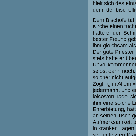
hielt sich des ei
denn der bischöfl
Dem Bischofe tat 
Kirche einen tüch
hatte er den Schm
bester Freund geb
ihm gleichsam als 
Der gute Priester 
stets hatte er übe
Unvollkommenheite
selbst dann noch,
solcher nicht aufg
Zögling in Allem
jedermann, und er
leisesten Tadel s
ihm eine solche L
Ehrerbietung, ha
an seinen Tisch g
Aufmerksamkeit b
in kranken Tagen,
seiner letzten Kra