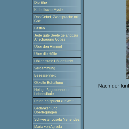
Die Ehe
Katholische Mystik
Das Gebet -Zwiesprache mit
Gott
Fasten
Jede gute Seele gelangt zur
Anschauung Gottes
Über den Himmel
Über die Hölle
Höllenstrafe Höllenfurcht
Verdammung
Besessenheit
Okkulte Behaftung
Nach der fün
Heilige Begebenheiten
Lebensläufe
Pater Pio spricht zur Welt
Gedanken und
Überlegungen
Schwester Josefa Menendez
Maria von Agreda