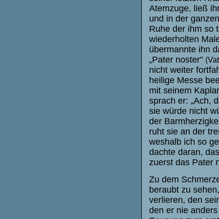
Atemzuge, ließ ih
und in der ganzen
Ruhe der ihm so t
wiederholten Male
übermannte ihn d
„Pater noster"
(Va
nicht weiter fortf
heilige Messe be
mit seinem Kaplan
sprach er: „Ach, d
sie würde nicht w
der Barmherzigke
ruht sie an der tr
weshalb ich so ge
dachte daran, das
zuerst das Pater 
Zu dem Schmerze,
beraubt zu sehen,
verlieren, den sei
den er nie ander