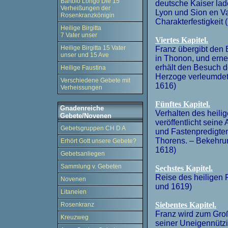
Bartolo Longo Die 15
deutsche Kaiser lad
Verheißungen der
Lyon und Sion en V
Rosenkranzkönigin
Charakterfestigkeit
Heilige Birgitta
7 Vater unser
Viertes Kapitel.
Heilige Birgitta 15 Vater
Franz übergibt den 
unser und 15 Ave
in Thonon, und erne
erhält den Besuch d
Heilige Faustina
Herzoge verleumdet.
Verschiedene Gebete mit
1616)
Verheissungen
Fünftes Kapitel.
Gnadenreiche
Verhalten des heili
Gebete/Novenen
veröffentlicht seine
Gebetsgruppen CH D A
und Fastenpredigten
Thorens. – Bekehru
Erhört Gott unsere Gebete?
1618)
Gebetsanliegen
Sammlung v. Gebeten
Sechstes Kapitel.
Reise des heiligen 
Novenen
und 1619)
Litaneien
Siebentes Kapitel.
Rosenkranz
Franz wird zum Groß
Kreuzweg
seiner Uneigennützi