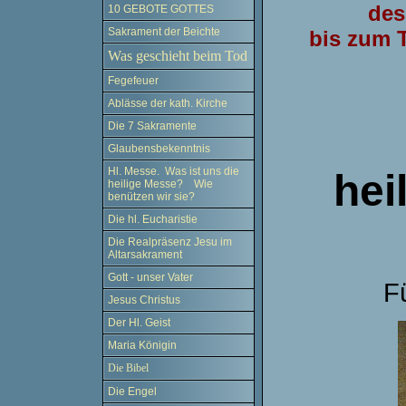
des
10 GEBOTE GOTTES
Sakrament der Beichte
bis zum T
Was geschieht beim Tod
Fegefeuer
Ablässe der kath. Kirche
Die 7 Sakramente
Glaubensbekenntnis
Hl. Messe. Was ist uns die
hei
heilige Messe? Wie
benützen wir sie?
Die hl. Eucharistie
Die Realpräsenz Jesu im
Altarsakrament
Gott - unser Vater
F
Jesus Christus
Der Hl. Geist
Maria Königin
Die Bibel
Die Engel