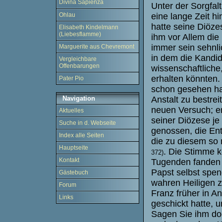
Divina Sapienza
Unter der Sorgfa
eine lange Zeit h
Ohlau
hatte seine Diöze
Elisabeth Kindelmann
(Liebesflamme)
ihm vor Allem die
immer sein sehnl
Marguerite aus Chevremont
in dem die Kandid
Vergleichbare
Offenbarungen
wissenschaftliche
erhalten könnten. 
Pater Pio
schon gesehen hab
Anstalt zu bestre
Navigation
neuen Versuch; er
Aktuelles
seiner Diözese je
Suche in d. Webseite
genossen, die En
Index alle Seiten
die zu diesem so
Hauptseite
. Die Stimme k
372)
Kontakt
Tugenden fanden 
Papst selbst spen
Gästebuch
wahren Heiligen z
Forum
Franz früher in A
Links
geschickt hatte, 
Sagen Sie ihm do