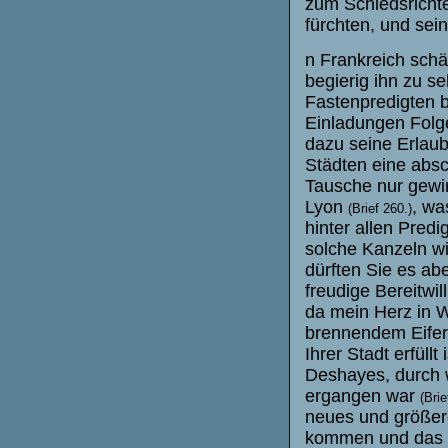
zum Schiedsrichte
fürchten, und s
n Frankreich schä
begierig ihn zu se
Fastenpredigten b
Einladungen Folg
dazu seine Erlaub
Städten eine absc
Tausche nur gewi
Lyon
, wa
(Brief 260.)
hinter allen Pred
solche Kanzeln wi
dürften Sie es ab
freudige Bereitwill
da mein Herz in W
brennendem Eifer
Ihrer Stadt erfüllt
Deshayes, durch 
ergangen war
(Brie
neues und größere
kommen und das W