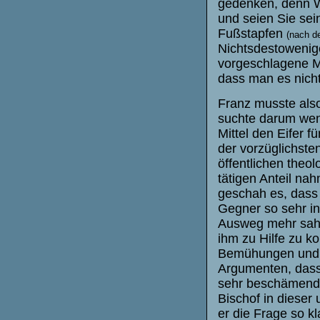
gedenken, denn Wi
und seien Sie sei
Fußstapfen
(nach d
Nichtsdestowenig
vorgeschlagene M
dass man es nicht
Franz musste also
suchte darum wen
Mittel den Eifer f
der vorzüglichsten
öffentlichen theo
tätigen Anteil na
geschah es, dass 
Gegner so sehr in
Ausweg mehr sah.
ihm zu Hilfe zu ko
Bemühungen und er
Argumenten, dass
sehr beschämende
Bischof in dieser
er die Frage so kl