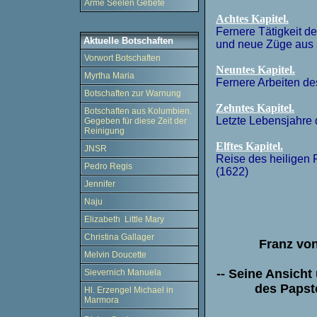
Arme Seelen Gebete
Achtes Kapitel.
Fernere Tätigkeit d
Aktuelle Botschaften
und neue Züge aus 
Vorwort Botschaften
Neuntes Kapitel.
Myrtha Maria
Fernere Arbeiten de
Botschaften zur Warnung
Zehntes Kapitel.
Botschaften aus Kolumbien.
Letzte Lebensjahre 
Gegeben für diese Zeit der
Reinigung
Elftes Kapitel.
JNSR
Reise des heiligen 
Pedro Regis
(1622)
Jennifer
Naju
Elizabeth Little Mary
Christina Gallager
Franz von
Melvin Doucette
-- Seine Ansicht 
Sievernich Manuela
des Papste
Hl. Erzengel Michael in
Marmora