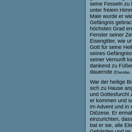
seine Fesseln zu 
unter freiem Himm
Male wurde er wie
Gefängnis gebrach
höchsten Grad err
Fenster seiner Zel
Eisengitter, wie u
Gott für seine Hei
seines Gefängnis
seiner Vernunft k
dankend zu Füßen;
dauernde
(Ebendas. 
War der heilige Bi
sich zu Hause ang
und Gottesfurcht 
er kommen und sa
im Advent und in 
Diözese. Er ermahn
einzurichten, dass
bat er sie, alle Ei
Gebärden und im 