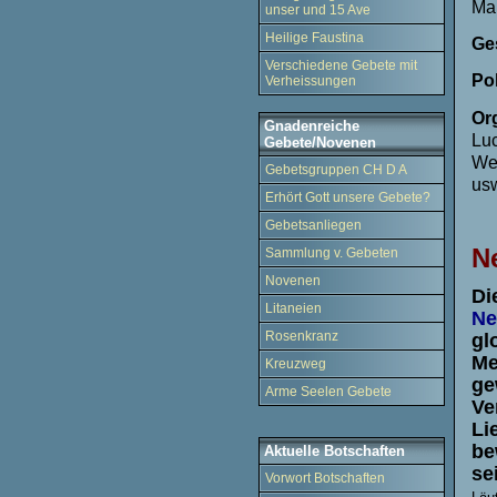
Man
unser und 15 Ave
Heilige Faustina
Ge
Verschiedene Gebete mit
Pol
Verheissungen
Or
Gnadenreiche
Luc
Gebete/Novenen
Wel
Gebetsgruppen CH D A
usw
Erhört Gott unsere Gebete?
Gebetsanliegen
N
Sammlung v. Gebeten
Novenen
Di
Litaneien
Ne
Rosenkranz
gl
Me
Kreuzweg
ge
Arme Seelen Gebete
Ve
Li
be
Aktuelle Botschaften
se
Vorwort Botschaften