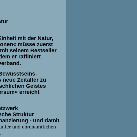
atur
nheit mit der Natur,
gionen« müsse zuerst
mit seinem Bestseller
dem er raffiniert
verband.
 Bewusstseins-
neue Zeitalter zu
schlichen Geistes
ersum« erreicht
etzwerk
sche Struktur
inanzierung -
und damit
läufer und ehrenamtlichen
.