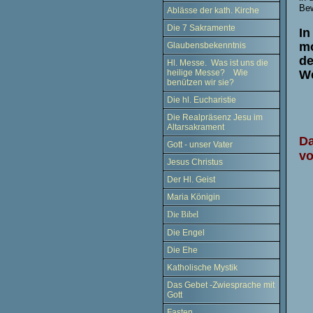
Be
Ablässe der kath. Kirche
Die 7 Sakramente
In
mo
Glaubensbekenntnis
de
Hl. Messe. Was ist uns die
heilige Messe? Wie
We
benützen wir sie?
.
Die hl. Eucharistie
Die Realpräsenz Jesu im
Altarsakrament
Da
Gott - unser Vater
vo
Jesus Christus
Der Hl. Geist
Maria Königin
Die Bibel
Die Engel
Die Ehe
Katholische Mystik
Das Gebet -Zwiesprache mit
Gott
Fasten