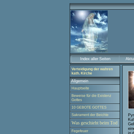
Index aller Seiten
Aktu
Verteidigung der wahren
kath. Kirche
Allgemein
Hauptseite
Beweise für die Existenz
Gottes
10 GEBOTE GOTTES
Sakrament der Beichte
Pyr
Kul
Was geschieht beim Tod
Geh
ein
Fegefeuer
in 