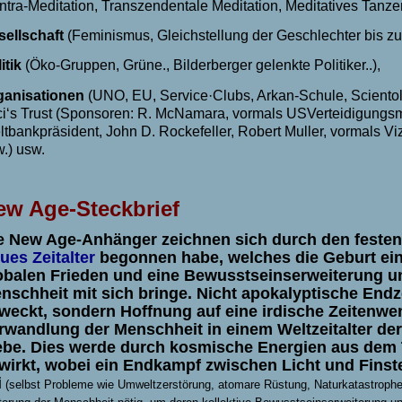
tra-Meditation, Transzendentale Meditation, Meditatives Tanzen
sellschaft
(Feminismus, Gleichstellung der Geschlechter bis zu
itik
(Öko-Gruppen, Grüne., Bilderberger gelenkte Politiker..),
ganisationen
(UNO, EU, Service
·
Clubs, Arkan-Schule, Scient
i‘s Trust (Sponsoren: R. McNamara, vormals US­Verteidigungsm
tbankpräsident, John D. Rockefeller, Robert Muller, vormals V
.) usw.
ew Age-Steckbrief
e New Age-Anhänger zeichnen sich durch den festen
ues Zeitalter
begonnen habe, welches die Geburt e
obalen Frieden und eine Bewusstseinserweiterung u
nschheit mit sich bringe. Nicht apokalyptische End
weckt, sondern Hoffnung auf eine irdische Zeitenwen
rwandlung der Menschheit in einem Weltzeitalter de
ebe. Dies werde durch kosmische Energien aus dem
wirkt, wobei ein Endkampf zwischen Licht und Finst
i
(selbst Probleme wie
Umweltzerstörung, atomare Rüstung, Naturkatastrophen