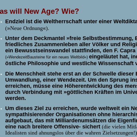
as will New Age?
Wie?
Endziel ist die
Weltherrschaft unter einer
Weltdikt
(
»
Neue Ordnung
«
).
Unter dem Deckmantel »freie Selbstbestimmung, Ei
friedliches Zusammenleben aller Völker und Reli
ein Bewusstseinswandel stattfinden, den F. Capra 
eingeläutet hat, in
(»Wendezeit­Bausteine für ein neues Weltbild«)
östliche Philosophie und westliche Wissenschaft 
Die Menschheit stehe erst an der Schwelle dieser
Umwandlung, einer Wendezeit. Um den Sprung ins 
erreichen, müsse eine Höherentwicklung des men
durch Verbindung mit »göttlichen Kräften im Univ
werden.
Um dieses Ziel zu erreichen, wurde weltweit ein N
sympathisierender Organisationen ohne hierarchi
aufgebaut, das mit Milliardenumsätzen die Eigenf
eine nach breitere Offensive- sichert
(die
vielen Mit
Idealisten sind ahnungslos über die wahren Zielsetzungen!)