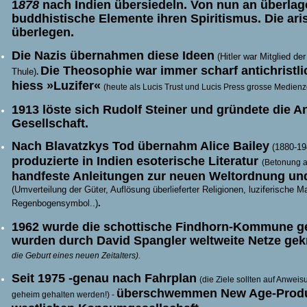
1
878
nach Indien übersiedeln. Von nun an überlag
buddhistische Elemente ihren Spiritismus. Die aris
überlegen.
Die Nazis übernahmen diese Ideen
(Hitler war Mitglied
der
Die Theosophie war immer scharf antichristli
Thule)
.
hiess »Luzifer«
(heute als Lucis Trust und Lucis Press grosse Medienz
1913 löste sich Rudolf Steiner und gründete die 
Gesellschaft.
Nach Blavatzkys Tod übernahm Alice Bailey
(1880-19
produzierte in Indien esoterische Literatur
(Betonung a
handfeste Anleitungen zur neuen Weltordnung und
(Umverteilung der Güter, Auflösung überlieferter Religionen, luziferische
Regenbogensymbol..)
.
1962
wurde die schottische Findhorn-Kommune ge
wurden durch David Spangler weltweite Netze gek
die Geburt eines neuen Zeitalters).
Seit 1975 -genau nach Fahrplan
(die Ziele sollten auf Anwe
überschwemmen New Age-Produk
geheim gehalten werden!) -