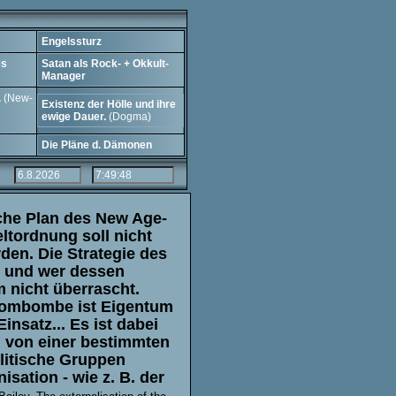
Engelssturz
es
Satan als Rock- + Okkult-
Manager
.
(New-
Existenz der Hölle und ihre
ewige Dauer.
(Dogma)
Die Pläne d. Dämonen
ische Plan des New Ag
e-
ltordnung soll nicht
rden. Die Strategie des
und wer dessen
 nicht überrascht.
tombombe ist Eigentum
insatz... Es ist dabei
n von einer bestimmten
olitische Gruppen
sation - wie z. B. der