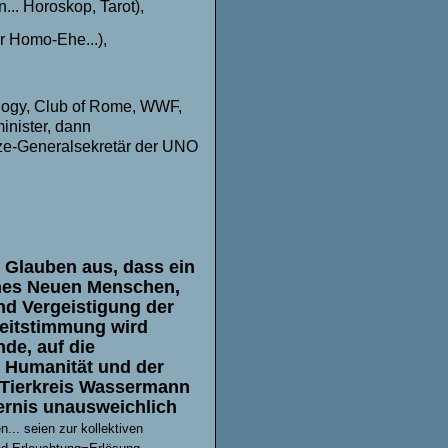
... Horoskop, Tarot),
r Homo-Ehe...),
ology, Club of Rome, WWF,
inister, dann
ize-Generalsekretär der UNO
 Glauben aus, dass ein
ines Neuen Menschen,
nd Vergeistigung der
zeitstimmung wird
de, auf die
r Humanität und der
 Tierkreis Wassermann
ernis unausweichlich
... seien
zur kollektiven