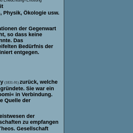
nd Erleuchtung=Erlösung
it
 Physik, Ökologie usw.
uationen der Gegenwart
t, so dass keine
nnte. Das
felten Bedürfnis der
niert entgegen.
ky
zurück, welche
(1831-91)
 gründete
. Sie war ein
oomi« in Verbindung.
ie Quelle der
eistwesen der
schaften zu empfan
gen
Theos. Gesellschaft