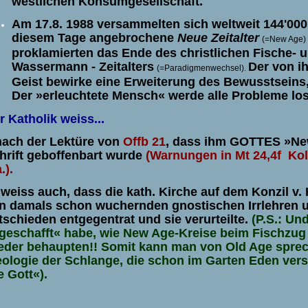
westlichen Konsumgesellschaft.
Am 17.8. 1988 versammelten sich weltweit 144'00
diesem Tage angebrochene
Neue Zeitalter
(=New Age)
proklamierten das Ende des christlichen Fische- 
Wassermann - Zeitalters
Der von i
(=Paradigmenwechsel).
Geist bewirke eine Erweiterung des Bewusstseins,
Der »erleuchtete Mensch« werde alle Probleme los
r Katholik weiss...
nach der Lektüre von
Offb 21
, dass ihm GOTTES »New
hrift geboffenbart wurde
(Warnungen in Mt 24,4f Kol
.).
 weiss auch, dass die kath. Kirche auf dem Konzil v
n damals schon wuchernden gnostischen Irrlehren u
tschieden entgegentrat und sie verurteilte.
(P.S.: Un
geschafft
«
habe, wie New Age-Kreise beim Fischzug 
eder behaupten!! Somit kann man von Old Age sprech
eologie der Schlange, die schon im Garten Eden ver
e Gott
«
).