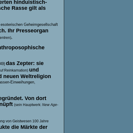
erten hinduistisch
-
che Rasse gilt als
 esoterischen Geheimgesellschaft
ch. Ihr Presseorgan
entren)
.
Anthroposophische
das Zepter: sie
49)
und
uf Reinkarnation)
 neuen Weltreligion
 Massen-Einweihungen,
gründet. Von dort
nüpft
(sein Hauptwerk:
New
Age-
isung von Geistwesen 100 Jahre
te die Märkte der