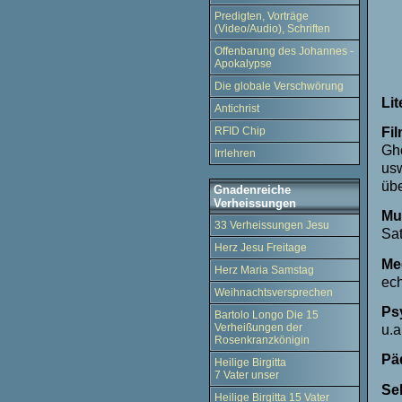
Predigten, Vorträge
(Video/Audio), Schriften
Offenbarung des Johannes -
Apokalypse
Die globale Verschwörung
Lit
Antichrist
Fi
RFID Chip
Gho
Irrlehren
usw
übe
Gnadenreiche
Verheissungen
Mu
33 Verheissungen Jesu
Sat
Herz Jesu Freitage
Me
Herz Maria Samstag
ech
Weihnachtsversprechen
Ps
Bartolo Longo Die 15
Verheißungen der
u.a
Rosenkranzkönigin
Pä
Heilige Birgitta
7 Vater unser
Se
Heilige Birgitta 15 Vater