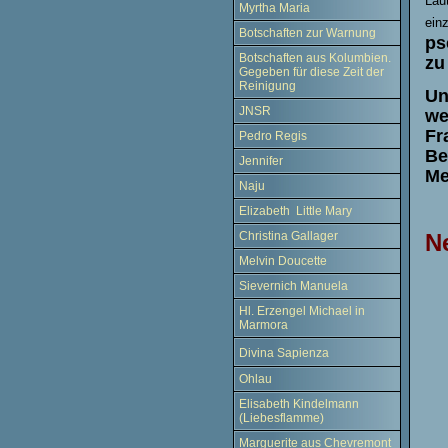
Läu
Myrtha Maria
einz
Botschaften zur Warnung
ps
Botschaften aus Kolumbien.
zu
Gegeben für diese Zeit der
Reinigung
Un
JNSR
we
Fr
Pedro Regis
Be
Jennifer
Me
Naju
Elizabeth Little Mary
N
Christina Gallager
Melvin Doucette
Sievernich Manuela
Hl. Erzengel Michael in
Marmora
Divina Sapienza
Ohlau
Elisabeth Kindelmann
(Liebesflamme)
Marguerite aus Chevremont