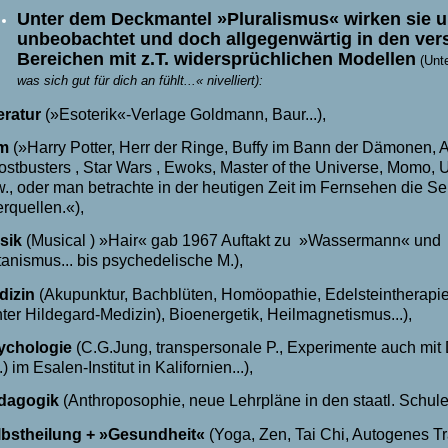
Unter dem Deckmantel »Pluralismus« wirken sie u
unbeobachtet und doch allgegenwärtig in den ver
Bereichen mit z.T. widersprüchlichen Modellen
(Unt
was sich gut für dich an fühlt...« nivelliert):
eratur
(»Esoterik«-Verlage Goldmann, Baur...),
lm
(»
Harry Potter, Herr der Ringe, Buffy im Bann der Dämonen, Ang
stbusters , Star Wars , Ewoks, Master of the Universe, Momo, 
., oder man betrachte in der heutigen Zeit im Fernsehen die Se
rquellen.
«),
sik
(Musical ) »Hair« gab 1967 Auftakt zu »Wassermann« und 
anismus... bis psychedelische M.),
dizin
(Akupunktur, Bachblüten, Homöopathie, Edelsteinthera
ter Hildegard-Medizin), Bioenergetik, Heilmagnetismus...),
ychologie
(C.G.Jung, transpersonale P., Experimente auch mi
.) im Esalen-Institut in Kalifornien...),
dagogik
(Anthroposophie, neue Lehrpläne in den staatl. Schulen
lbstheilung
+ »Gesundheit«
(Yoga, Zen, Tai Chi, Autogenes T