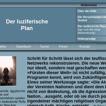
Untermenü
Über die Hölle
Die Versuchungen d
Der luziferische
Teufels
.
Der luziferische Plan
Plan
.
Age und die neue
Weltordnung)
Höllenpredigt
elles
Gästebuch
Suche
Forum
Kontakt
Schritt für Schritt lässt sich der teufl
Netzwerks rekonstruieren. Die neue We
nur ideell, sondern real geschaffen we
»Fürsten dieser Welt« ist nicht zufälli
g,
Programm kennt, wird von Zukünftigem
Eines seiner Werkzeuge sagte:
»Die A
der Vereinten Nationen
und dient dem E
nicht von Bedeutung, ob die Agressio
amide, ägyptische
te und
Nation.. .ausgeht, oder ob sie durch p
eimlehren spielen
irgendeiner mächtigen religiösen Organi
e bedeutende Rolle
römisch-kath. Kirche- entsteht...
«
der New Age