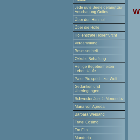
Jede gute Seele gelangt zur
W
Anschauung Gottes
Über den Himmel
Über die Hölle
Höllenstrafe Höllenfurcht
Verdammung
Besessenheit
Okkulte Behaftung
Heilige Begebenheiten
Lebensläufe
Pater Pio spricht zur Welt
Gedanken und
Überlegungen
Schwester Josefa Menendez
Maria von Agreda
Barbara Weigand
Fratel Cosimo
Fra Elia
Manduria