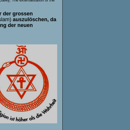
Bailey, The externalisation of the
r der grossen
Islam)
auszulöschen, da
ung der neuen