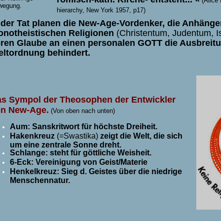
(Alice 
wegung.
hierarchy, New York 1957, p17)
 der Tat planen die New-Age-Vordenker, die Anhänge
notheistischen Religionen
(Christentum, Judentum, 
ren Glaube an einen personalen GOTT die Ausbreit
ltordnung behindert.
s Sympol der Theosophen der Entwickler
n New-Age.
(Von oben nach unten)
Aum: Sanskritwort für höchste Dreiheit.
Hakenkreuz
(=Swastika)
zeigt die Welt, die sich
um eine zentrale Sonne dreht.
Schlange: steht für göttliche Weisheit.
6-Eck: Vereinigung von Geist/Materie
Henkelkreuz: Sieg d. Geistes über die niedrige
Menschennatur.