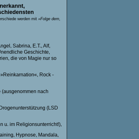
nerkannt,
schiedensten
erschiede werden mit
»Folge dem,
el, Sabrina, E.T., Alf,
Unendliche Geschichte,
rien, die von Magie nur so
»Reinkarnation«, Rock -
pie (ausgenommen nach
t Drogenunterstützung (LSD
 u. im Religionsunterricht!),
raining, Hypnose, Mandala,