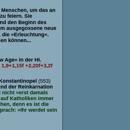
0 Menschen, um das an
zu feiern. Sie
und den Beginn des
hm ausgegossene neue
 die »Erleuchtung«.
en können...
 Age« in der HI.
 1,9+1,15f +2,20f+3,2f
. Konstantinopel
(553)
nd der Reinkarnation
d nicht
»
erst damals
auf Katholiken immer
en, denn es ist die
sprach:
»
Ihr werdet sein