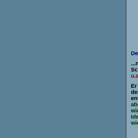
De
..
.
Sc
u.a
Er
de
en
ab
wi
Id
wi
.