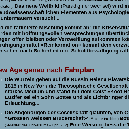
terung der Menschheit nötig, um deren kollektive Bewusstseinserweiterung u
Das neue Weltbild
(Paradigmenwechsel)
wird m
uleiten)
.
eudowissenschaftlichen Elementen aus Psychologie,
 untermauern versucht...
d die raffinierte Mischung kommt an: Die Krisensit
rden mit hoffnungsvollen Versprechungen übertünch
agen offen bleiben
oder Verzweiflung aufkommen kö
ruhigungsmittel »Reinkarnation« kommt dem verzwei
nschen nach Sicherheit und Schuldbewältigung raffi
ew Age genau nach Fahrplan
Die Wurzeln gehen auf die Russin Helena Blavats
1815 in New York die Theosophische Gesellschaft
starkes Medium und stand mit dem Geist »Koot H
Luzifer sei ein Sohn Gottes und als Lichtbringer d
Erleuchtung...
Die Angehörigen der Gesellschaft glaubten, von G
»Grossen Weissen Bruderschaft«
Bot
(Meister im Tibet)
Eine Weisung liess die 
(»Meister des Universums» E
ph 6,12)
.