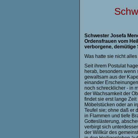
Schw
Schwester Josefa Mene
Ordensfrauen vom Heili
verborgene, demütige 
Was hatte sie nicht alles
Seit ihrem Postulat hag
herab, besonders wenn si
gewaltsam aus der Kapell
einander Erscheinungen 
noch schrecklicher - in m
der Wachsamkeit der Obe
findet sie erst lange Ze
Möbelstücken oder an ir
Teufel sie; ohne daß er
in Flammen und tiefe B
Gotteslästerung, absche
verbirgt sich unterdessen
der Willkür des gemeinst
in den Heiligenleben äu