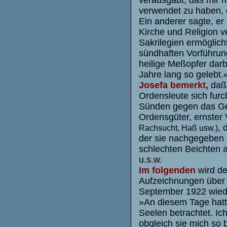
verwendet zu haben, 
Ein anderer sagte, er
Kirche und Religion v
Sakrilegien ermöglich
sündhaften Vorführun
heilige Meßopfer darb
Jahre lang so gelebt.
Josefa bemerkt,
daß 
Ordensleute sich fur
Sünden gegen das Ge
Ordensgüter, ernster
, 
Rachsucht, Haß usw.)
der sie nachgegeben 
schlechten Beichten 
u.s.w.
Im folgenden
wird de
Aufzeichnungen über 
September 1922 wie
»An diesem Tage hatt
Seelen betrachtet. I
obgleich sie mich so b