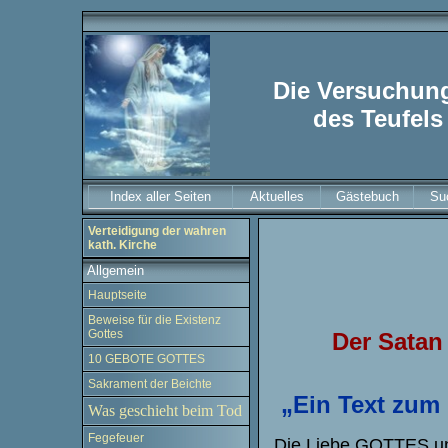
Die Versuchun
des Teufels
Index aller Seiten
Aktuelles
Gästebuch
Su
Verteidigung der wahren
kath. Kirche
Allgemein
Hauptseite
Beweise für die Existenz
Gottes
Der Satan
10 GEBOTE GOTTES
Sakrament der Beichte
„Ein Text zum
Was geschieht beim Tod
Fegefeuer
Die Liebe GOTTES und