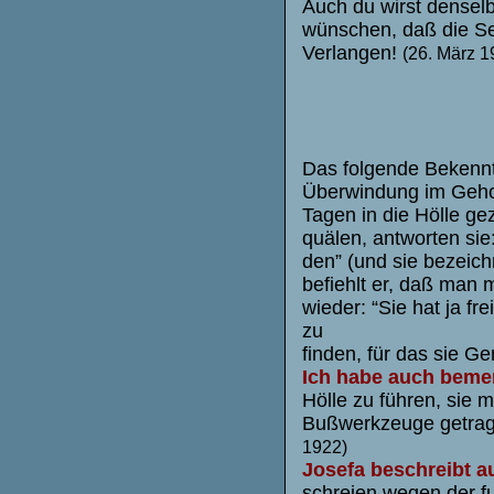
Auch du wirst dense
wünschen, daß die Se
Verlangen!
(26. März 1
Das folgende Bekennt
Überwindung im Gehor
Tagen in die Hölle ge
quälen, antworten sie:
den” (und sie bezeic
befiehlt er, daß man 
wieder: “Sie hat ja fre
zu
finden, für das sie G
Ich habe auch bemer
Hölle zu führen, sie 
Bußwerkzeuge getrage
1922)
Josefa beschreibt a
schreien wegen der f