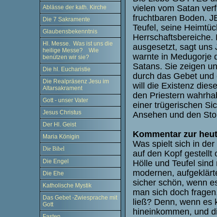
vielen vom Satan ver
Ablässe der kath. Kirche
fruchtbaren Boden. 
Die 7 Sakramente
Teufel, seine Heimtüc
Glaubensbekenntnis
Herrschaftsbereiche.
Hl. Messe. Was ist uns die
ausgesetzt, sagt un
heilige Messe? Wie
warnte in Medugorje 
benützen wir sie?
Satans. Sie zeigen u
Die hl. Eucharistie
durch das Gebet und
Die Realpräsenz Jesu im
will die Existenz die
Altarsakrament
den Priestern wahrhab
Gott - unser Vater
einer trügerischen Sic
Jesus Christus
Ansehen und den Sto
Der Hl. Geist
Kommentar zur heut
Maria Königin
Was spielt sich in d
Die Bibel
auf den Kopf gestellt 
Die Engel
Hölle und Teufel sind
modernen, aufgeklärt
Die Ehe
sicher schön, wenn e
Katholische Mystik
man sich doch fragen
Das Gebet -Zwiesprache mit
ließ? Denn, wenn es 
Gott
hineinkommen, und di
Fasten