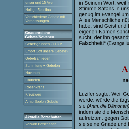
in Seinem Wort, weil 
unser und 15 Ave
Stimme Satans in uns
Heilige Faustina
genug im Evangelium
Verschiedene Gebete mit
Alles Menschliche nüt
Verheissungen
habe, sind Geist und
eigenen Namen sprich
Gnadenreiche
sucht, der ihn gesandt
Gebete/Novenen
Falschheit!“
(Evangeli
Gebetsgruppen CH D A
Erhört Gott unsere Gebete?
Gebetsanliegen
A
Sammlung v. Gebeten
Novenen
na
Litaneien
Rosenkranz
Luzifer sagte: Weil G
Kreuzweg
werde, würde die ärg
Arme Seelen Gebete
sie
(Anm. die Dämonen
indem sie die Mensche
Aktuelle Botschaften
aufreizten, gegen Got
sie seine Gnade und F
Vorwort Botschaften