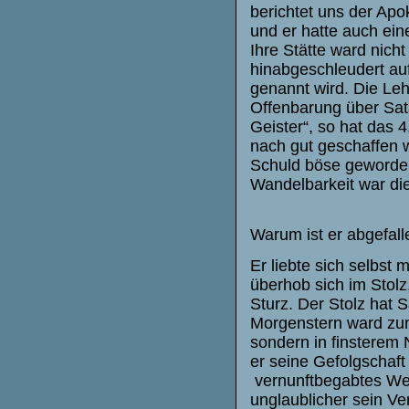
berichtet uns der Apo
und er hatte auch ein
Ihre Stätte ward nic
hinabgeschleudert auf
genannt wird. Die Le
Offenbarung über Sata
Geister“, so hat das 4
nach gut geschaffen w
Schuld böse geworden.
Wandelbarkeit war di
Warum ist er abgefall
Er liebte sich selbst m
überhob sich im Stol
Sturz. Der Stolz hat
Morgenstern ward zum
sondern in finsterem N
er seine Gefolgschaft 
vernunftbegabtes Wes
unglaublicher sein V