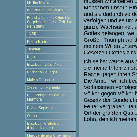
müssen wir arbeiten u
Myrtha Maria
Menschen unsern Ein
Botschaften zur Warnung
und sie dadurch verd
Botschaften aus Kolumbien.
verfolgen und es um 
Gegeben für diese Zeit der
ganze Wachsam­keit a
Reinigung
Gottes gelangen, wei
JNSR
Großen Triumph werde 
Pedro Regis
meinem Willen unterwe
Jennifer
Gesetzen Gottes zuwi
Naju
Ich selbst werde aus
Elizabeth Little Mary
sie meine Irrlehren sä
Christina Gallager
Rache gegen ihren Sch
Die Armen will ich be
Melvin Doucette
Verlassenen verfolgen
Sievernich Manuela
Völker gegen Völker 
Hl. Erzengel Michael in
Gesetz der Sünde übera
Marmora
Feuer vergraben. Jene
Divina Sapienza
Ort der größten Quale
Ohlau
Lohn, den ich meinen
Elisabeth Kindelmann
(Liebesflamme)
Marguerite aus Chevremont