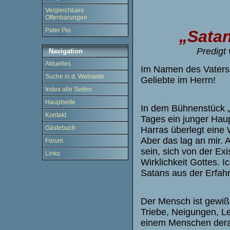
Vergleichbare
Offenbarungen
Pater Pio
„Satan
Predigt
Navigation
Aktuelles
Im Namen des Vaters 
Suche in d. Webseite
Geliebte im Herrn!
Index alle Seiten
Hauptseite
In dem Bühnenstück „
Kontakt
Tages ein junger Hau
Gästebuch
Harras überlegt eine W
Aber das lag an mir. A
Forum
sein, sich von der Ex
Links
Wirklichkeit Gottes. 
Satans aus der Erfahr
Der Mensch ist gewiß
Triebe, Neigungen, Le
einem Menschen derar