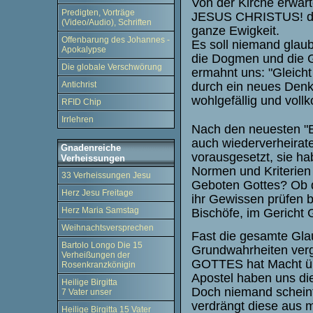
Von der Kirche erwart
Predigten, Vorträge
JESUS CHRISTUS! den
(Video/Audio), Schriften
ganze Ewigkeit.
Offenbarung des Johannes -
Es soll niemand glaub
Apokalypse
die Dogmen und die G
Die globale Verschwörung
ermahnt uns: "Gleicht
durch ein neues Denke
Antichrist
wohlgefällig und voll
RFID Chip
Irrlehren
Nach den neuesten "Er
auch wiederverheirat
Gnadenreiche
vorausgesetzt, sie ha
Verheissungen
Normen und Kriterien
33 Verheissungen Jesu
Geboten Gottes? Ob 
Herz Jesu Freitage
ihr Gewissen prüfen 
Herz Maria Samstag
Bischöfe, im Gericht 
Weihnachtsversprechen
Fast die gesamte Glau
Bartolo Longo Die 15
Grundwahrheiten verg
Verheißungen der
GOTTES hat Macht üb
Rosenkranzkönigin
Apostel haben uns die
Heilige Birgitta
Doch niemand schein
7 Vater unser
verdrängt diese aus 
Heilige Birgitta 15 Vater