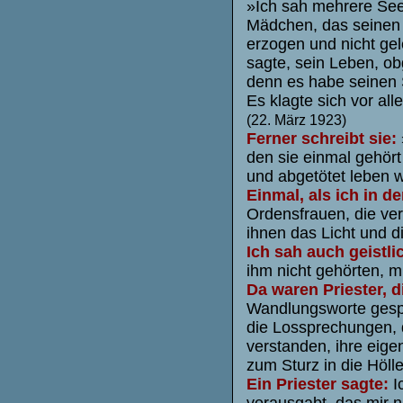
»Ich sah mehrere Seel
Mädchen, das seinen El
erzogen und nicht gel
sagte, sein Leben, ob
denn es habe seinen 
Es klagte sich vor al
(22. März 1923)
Ferner schreibt sie:
den sie einmal gehört 
und abgetötet leben w
Einmal, als ich in de
Ordensfrauen, die ver
ihnen das Licht und d
Ich sah auch geistl
ihm nicht gehörten, m
Da waren Priester, d
Wandlungsworte gespro
die Lossprechungen, d
verstanden, ihre eige
zum Sturz in die Höll
Ein Priester sagte:
I
verausgabt, das mir n