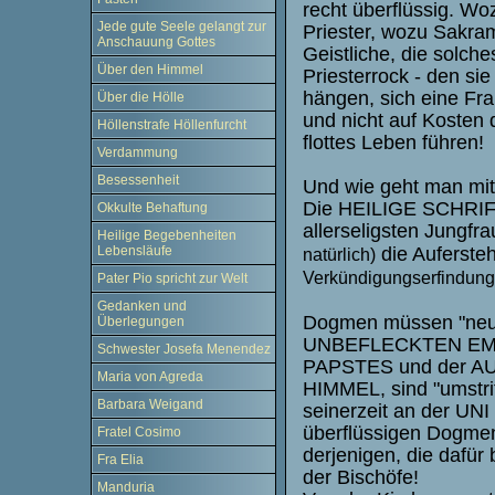
recht überflüssig. Wo
Jede gute Seele gelangt zur
Priester, wozu Sakra
Anschauung Gottes
Geistliche, die solch
Über den Himmel
Priesterrock - den si
hängen, sich eine Fr
Über die Hölle
und nicht auf Kosten 
Höllenstrafe Höllenfurcht
flottes Leben führen!
Verdammung
Besessenheit
Und wie geht man mi
Die HEILIGE SCHRIFT 
Okkulte Behaftung
allerseligsten Jungfr
Heilige Begebenheiten
die Aufersteh
Lebensläufe
natürlich)
Verkündigungserfindunge
Pater Pio spricht zur Welt
Gedanken und
Dogmen müssen "neu i
Überlegungen
UNBEFLECKTEN EMP
Schwester Josefa Menendez
PAPSTES und der A
Maria von Agreda
HIMMEL, sind "umstrit
Barbara Weigand
seinerzeit an der UNI
überflüssigen Dogmen
Fratel Cosimo
derjenigen, die dafür 
Fra Elia
der Bischöfe!
Manduria