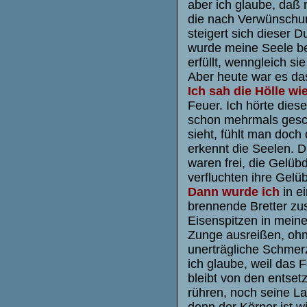
aber ich glaube, daß 
die nach Verwünschung
steigert sich dieser D
wurde meine Seele be
erfüllt, wenngleich s
Aber heute war es da
Ich sah die Hölle wi
Feuer. Ich hörte dies
schon mehrmals gesch
sieht, fühlt man doch
erkennt die Seelen. Di
waren frei, die Gelübd
verfluchten ihre Gelü
Dann wurde ich
in e
brennende Bretter zu
Eisenspitzen in meine
Zunge ausreißen, ohn
unerträgliche Schmer
ich glaube, weil das 
bleibt von den entse
rühren, noch seine La
denn der Körper ist