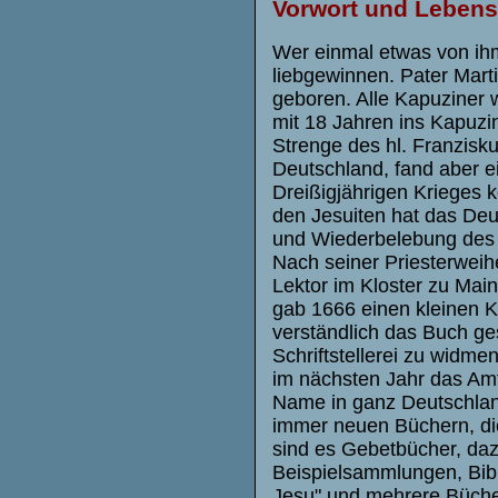
Vorwort und Lebens
Wer einmal etwas von ihm
liebgewinnen. Pater Mar
geboren. Alle Kapuziner w
mit 18 Jahren ins Kapuzin
Strenge des hl. Franzisk
Deutschland, fand aber 
Dreißigjährigen Krieges 
den Jesuiten hat das De
und Wiederbelebung des 
Nach seiner Priesterweih
Lektor im Kloster zu Main
gab 1666 einen kleinen K
verständlich das Buch ge
Schriftstellerei zu widme
im nächsten Jahr das Am
Name in ganz Deutschland
immer neuen Büchern, die
sind es Gebetbücher, da
Beispielsammlungen, Bibl
Jesu" und mehrere Büche