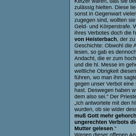
Ketzer waren, daß sie de
zulässig hielten. Diese l
sonst in Gegenwart vieler
zugegen sind, wollten si
Geld- und Körperstrafe. W
ihres Verbotes doch die h
von Heisterbach
, der zu
Geschichte: Obwohl die A
lesen, so gab es dennoc
Andacht, die er zum hochh
und die hl. Messe im gehe
weltliche Obrigkeit dies
führen, wo man ihm sagte
gegen unser Verbot eine 
hast. Deswegen haben wir
dem also sei." Der Pries
„Ich antwortete mit den h
wurden, ob sie wider des
muß Gott mehr gehorche
ungerechten Verbots die
Mutter gelesen
."
Wegen dieser offenen Ant