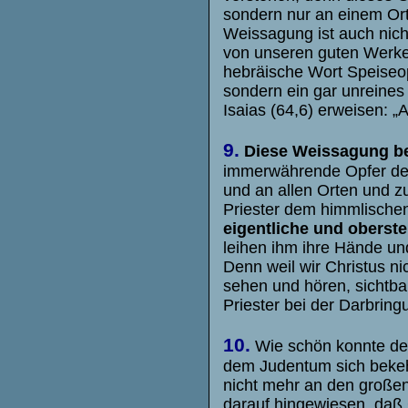
sondern nur an einem Ort
Weissagung ist auch nich
von unseren guten Werke
hebräische Wort Speiseop
sondern ein gar unreines
Isaias (64,6) erweisen: „
9.
Diese Weissagung bet
immerwährende Opfer des 
und an allen Orten und zu
Priester dem himmlischen
eigentliche und oberste
leihen ihm ihre Hände un
Denn weil wir Christus n
sehen und hören, sichtba
Priester bei der Darbring
10.
Wie schön konnte desh
dem Judentum sich bekehrt
nicht mehr an den großen
darauf hingewiesen, daß C