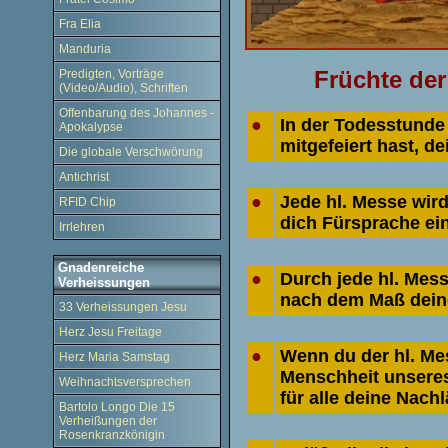
Fra Elia
Manduria
Früchte der
Predigten, Vorträge
(Video/Audio), Schriften
Offenbarung des Johannes -
●
In der Todesstunde 
Apokalypse
mitgefeiert hast, de
Die globale Verschwörung
Antichrist
●
Jede hl. Messe wird
RFID Chip
dich Fürsprache ei
Irrlehren
Gnadenreiche
●
Durch jede hl. Mes
Verheissungen
nach dem Maß dein
33 Verheissungen Jesu
Herz Jesu Freitage
●
Wenn du der hl. Mes
Herz Maria Samstag
Menschheit unseres 
Weihnachtsversprechen
für alle deine Nach
Bartolo Longo Die 15
Verheißungen der
Rosenkranzkönigin