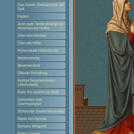
Das Gebet -Zwiesprache mit
Gott
Fasten
Jede gute Seele gelangt zur
Anschauung Gottes
Über den Himmel
Über die Hölle
Höllenstrafe Höllenfurcht
Verdammung
Besessenheit
Okkulte Behaftung
Heilige Begebenheiten
Lebensläufe
Pater Pio spricht zur Welt
Gedanken und
Überlegungen
Schwester Josefa Menendez
Maria von Agreda
Barbara Weigand
Fratel Cosimo