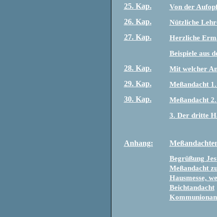
25. Kap.
Von der Aufopf
26. Kap.
Nützliche Lehr
27. Kap.
Herzliche Erm
Beispiele aus 
28. Kap.
Mit welcher An
29. Kap.
Meßandacht 1.
30. Kap.
Meßandacht 2.
3. Der dritte H
Anhang:
Meßandachten,
Begrüßung Jes
Meßandacht zu 
Hausmesse, we
Beichtandacht
Kommunionan