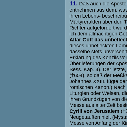
11.
Daß auch die Apostel
entnehmen aus dem, was w
ihren Lebens- beschreibu
Märtyrerakten über den 
Richter aufgefordert wurd
ich dem allmächtigen Got
Altar Gott das unbefle
dieses unbefleckten Lamm
dasselbe stets unversehr
Erklärung des Konzils von 
Überlieferungen der Apos
Sess. Kap. 4). Der letzte
(†604), so daß der Meßka
Johannes XXIII. fügte de
römischen Kanon.) Nach 
Liturgien oder Weisen, d
ihren Grundzügen von die
Messe aus alter Zeit besi
Cyrill von Jerusalem
(†
Neugetauften hielt (Mysta
Messe von Anfang der Kir