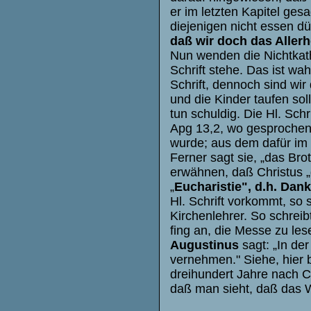
er im letzten Kapitel ges
diejenigen nicht essen dü
daß wir doch das Aller
Nun wenden die Nichtkath
Schrift stehe. Das ist wahr
Schrift, dennoch sind wi
und die Kinder taufen soll
tun schuldig. Die Hl. Sch
Apg 13,2, wo gesprochen 
wurde; aus dem dafür im
Ferner sagt sie, „das Bro
erwähnen, daß Christus „
„
Eucharistie", d.h. Da
Hl. Schrift vorkommt, so 
Kirchenlehrer. So schreib
fing an, die Messe zu les
Augustinus
sagt: „In de
vernehmen." Siehe, hier 
dreihundert Jahre nach C
daß man sieht, daß das 