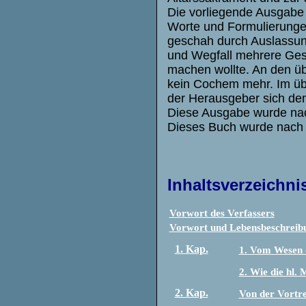
Die vorliegende Ausgabe 
Worte und Formulierungen
geschah durch Auslassun
und Wegfall mehrere Gesc
machen wollte. An den üb
kein Cochem mehr. Im übr
der Herausgeber sich dem 
Diese Ausgabe wurde nach 
Dieses Buch wurde nach d
Inhaltsverzeichni
Vorwort des Verfassers
Vorwort und Lebensbeschreib
1. Kap.
1. Vom Wesen 
2. Wie die hl.
2. Kap.
Von der Vortref