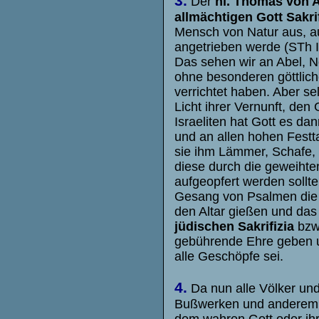
3.
Der
hl. Thomas von 
allmächtigen Gott Sakri
Mensch von Natur aus, 
angetrieben werde (STh II,
Das sehen wir an Abel, 
ohne besonderen göttlich
verrichtet haben. Aber se
Licht ihrer Vernunft, den 
Israeliten hat Gott es da
und an allen hohen Festta
sie ihm Lämmer, Schafe,
diese durch die geweiht
aufgeopfert werden soll
Gesang von Psalmen die T
den Altar gießen und das
jüdischen Sakrifizia
bzw
gebührende Ehre geben u
alle Geschöpfe sei.
4.
Da nun alle Völker un
Bußwerken und anderem G
dem wahren Gott oder ihr