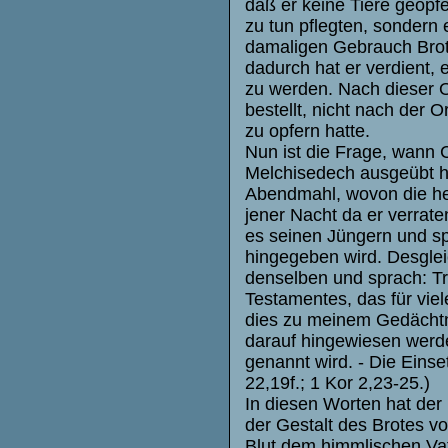
daß er keine Tiere geopfe
zu tun pflegten, sondern
damaligen Gebrauch Bro
dadurch hat er verdient,
zu werden. Nach dieser O
bestellt, nicht nach der 
zu opfern hatte.
Nun ist die Frage, wann C
Melchisedech ausgeübt ha
Abendmahl, wovon die heil
jener Nacht da er verrat
es seinen Jüngern und spr
hingegeben wird. Desgle
denselben und sprach: Tri
Testamentes, das für vie
dies zu meinem Gedächtn
darauf hingewiesen werde
genannt wird. - Die Eins
22,19f.; 1 Kor 2,23-25.)
In diesen Worten hat der
der Gestalt des Brotes v
Blut dem himmlischen Vat