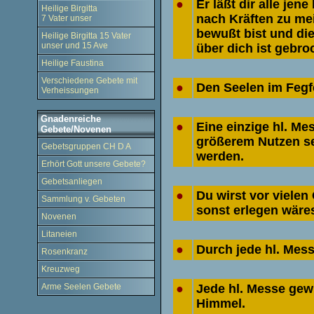
●
Er läßt dir alle jen
Heilige Birgitta
nach Kräften zu mei
7 Vater unser
bewußt bist und die
Heilige Birgitta 15 Vater
unser und 15 Ave
über dich ist gebro
Heilige Faustina
Verschiedene Gebete mit
●
Den Seelen im Fegf
Verheissungen
Gnadenreiche
●
Eine einzige hl. Me
Gebete/Novenen
größerem Nutzen sei
Gebetsgruppen CH D A
werden.
Erhört Gott unsere Gebete?
Gebetsanliegen
●
Du wirst vor viele
Sammlung v. Gebeten
sonst erlegen wäres
Novenen
Litaneien
●
Durch jede hl. Mess
Rosenkranz
Kreuzweg
Arme Seelen Gebete
●
Jede hl. Messe gewi
Himmel.