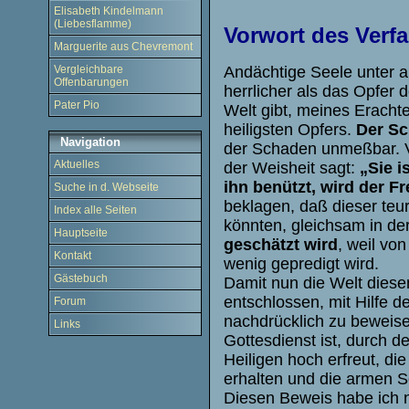
Elisabeth Kindelmann
(Liebesflamme)
Vorwort des Verfa
Marguerite aus Chevremont
Andächtige Seele unter al
Vergleichbare
Offenbarungen
herrlicher als das Opfer 
Pater Pio
Welt gibt, meines Erachte
heiligsten Opfers.
Der Sc
Navigation
der Schaden unmeßbar. Vo
Aktuelles
der Weisheit sagt:
„Sie i
ihn benützt, wird der Fr
Suche in d. Webseite
beklagen, daß dieser teu
Index alle Seiten
könnten, gleichsam in de
Hauptseite
geschätzt wird
, weil vo
Kontakt
wenig gepredigt wird.
Gästebuch
Damit nun die Welt diese
entschlossen, mit Hilfe d
Forum
nachdrücklich zu beweis
Links
Gottesdienst ist, durch de
Heiligen hoch erfreut, die
erhalten und die armen S
Diesen Beweis habe ich ni