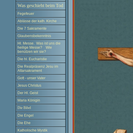
Was geschieht beim Tod
Fegefeuer
Ablässe der kath. Kirche
Die 7 Sakramente
Glaubensbekenntnis
Hl. Messe. Was ist uns die
heilige Messe? Wie
benützen wir sie?
Die hl. Eucharistie
Die Realpräsenz Jesu im
Altarsakrament
Gott - unser Vater
Jesus Christus
Der Hl. Geist
Maria Königin
Die Bibel
Die Engel
Die Ehe
Katholische Mystik