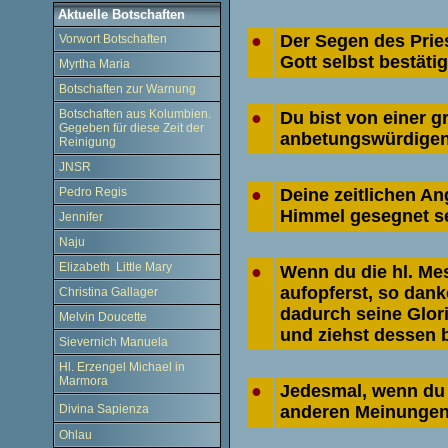
Aktuelle Botschaften
●
Der Segen des Pries
Vorwort Botschaften
Gott selbst bestätig
Myrtha Maria
Botschaften zur Warnung
Botschaften aus Kolumbien.
●
Du bist von einer 
Gegeben für diese Zeit der
anbetungswürdigen
Reinigung
JNSR
●
Deine zeitlichen A
Pedro Regis
Himmel gesegnet se
Jennifer
Naju
Elizabeth Little Mary
●
Wenn du die hl. Mes
aufopferst, so dank
Christina Gallager
dadurch seine Glori
Melvin Doucette
und ziehst dessen 
Sievernich Manuela
Hl. Erzengel Michael in
Marmora
●
Jedesmal, wenn du d
anderen Meinungen 
Divina Sapienza
Ohlau