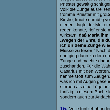
Priester gewaltig schluge
Volk die Zunge ausreißen
fromme Priester mit groß
Kirche, kniete demütig vo
nieder, klagte der Mutter
reden konnte, rief er sie
wirksam,
daß Maria ihm
„
Wegen der Ehre, die du
ich dir deine Zunge wie
Messe zu lesen
." Nach 
und ging dann zu dem no
Zunge und machte dadurc
zuschanden. Für die Wahr
Cäsarius mit den Worten, 
nehme Gott zum Zeugen, d
was ich mit Augen geseh
sterben als eine Lüge au
fünfzig in diesem Buche l
sondern auch zur Andach
15.
Volle fünfzehnhunder