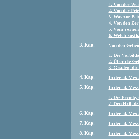
1. Von der Wei
2. Von der Pri
3. Was zur Feie
4. Von den Zer
5. Vom vornehm
6. Welch kostb
3. Kap.
Von den Geheim
1. Die Vorbilde
2. Über die Ge
3. Gnaden, die
4. Kap.
In der hl. Mes
5. Kap.
In der hl. Mes
1. Die Freude,
2. Den Heil, d
6. Kap.
In der hl. Mes
7. Kap.
In der hl. Mess
8. Kap.
In der hl. Mess