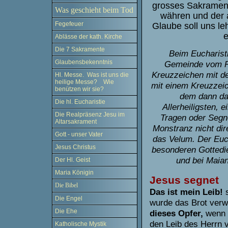
grosses Sakrament
Was geschieht beim Tod
währen und der a
Fegefeuer
Glaube soll uns le
e
Ablässe der kath. Kirche
Die 7 Sakramente
Beim Eucharist
Glaubensbekenntnis
Gemeinde vom Pr
Kreuzzeichen mit d
Hl. Messe. Was ist uns die
heilige Messe? Wie
mit einem Kreuzzeic
benützen wir sie?
dem dann dar
Die hl. Eucharistie
Allerheiligsten, 
Die Realpräsenz Jesu im
Tragen oder Segne
Altarsakrament
Monstranz nicht dir
Gott - unser Vater
das Velum. Der Euc
Jesus Christus
besonderen Gottedi
und bei Maia
Der Hl. Geist
Maria Königin
Jesus segnet
Die Bibel
Das ist mein Leib!
s
Die Engel
wurde das Brot verw
Die Ehe
dieses Opfer,
wenn s
den Leib des Herrn 
Katholische Mystik