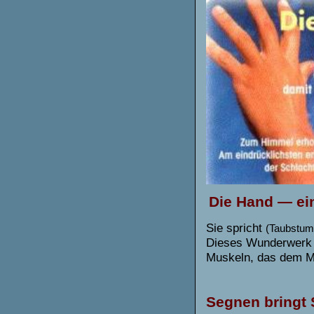
Die Hand —
ei
Sie spricht
(Taubstu
Dieses Wunderwerk 
Muskeln, das dem Me
Segnen bringt