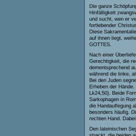
Die ganze Schöpfung 
Hinfälligkeit zwang
und sucht, wen er ver
fortlebender Christ
Diese Sakramentalie
auf ihnen liegt, we
GOTTES.
Nach einer Überlief
Gerechtigkeit, die r
dementsprechend auc
während die linke, a
Bei den Juden segne
Erheben der Hände. 
Lk24,50). Beide For
Sarkophagen in Rom 
die Handauflegung a
besonders häufig. D
rechten Hand. Dabei
Den lateinischen Seg
streckt, die beiden