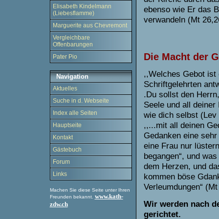
Elisabeth Kindelmann
ebenso wie Er das B
(Liebesflamme)
verwandeln (Mt 26,2
Marguerite aus Chevremont
Vergleichbare
Offenbarungen
Die Macht der 
Pater Pio
,,Welches Gebot ist 
Navigation
Schriftgelehrten an
Aktuelles
.Du sollst den Herr
Suche in d. Webseite
Seele und all deiner
Index alle Seiten
wie dich selbst (Lev
,,...mit all deinen 
Hauptseite
Gedanken eine sehr 
Kontakt
eine Frau nur lüster
Gästebuch
begangen“, und was
Forum
dem Herzen, und da
Links
kommen böse Gdanke
Verleumdungen“ (Mt
Machen Sie diese Seite unter Ihren
www.kath-
Freunden bekannt.
Wir werden nach d
zdw.ch
gerichtet.