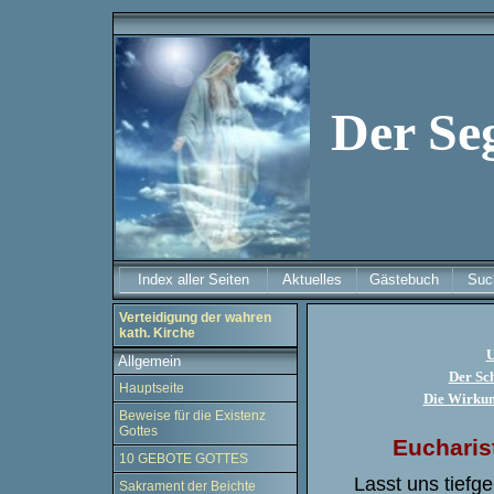
Der Se
Index aller Seiten
Aktuelles
Gästebuch
Suc
Verteidigung der wahren
kath. Kirche
U
Allgemein
Der Sch
Hauptseite
Die Wirkun
Beweise für die Existenz
Gottes
Eucharis
10 GEBOTE GOTTES
Lasst uns tiefg
Sakrament der Beichte