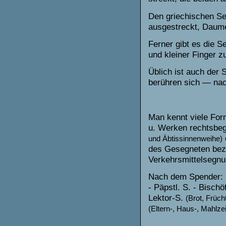
Den griechischen Seg
ausgestreckt, Daume
Ferner gibt es die S
und kleiner Finger 
Üblich ist auch der 
berühren sich — nac
Man kennt viele Fo
u. Werken rechtsbe
und Äbtissinnenweihe)
des Gesegneten be
Verkehrsmittelsegnu
Nach dem Spender:
-
Päpstl.
S. - Bischö
Lektor-S.
(Brot, Früch
(Eltern-, Haus-, Mahlzei