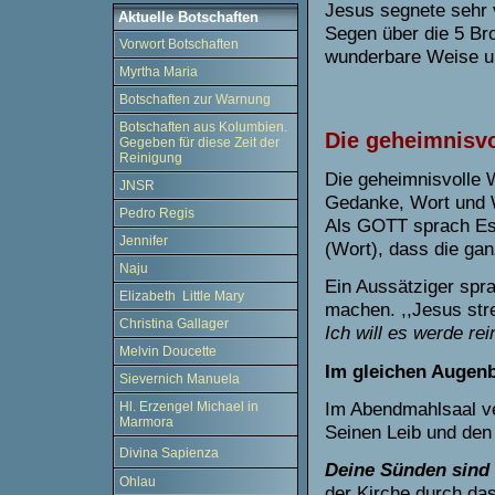
Jesus segnete sehr 
Aktuelle Botschaften
Segen über die 5 Bro
Vorwort Botschaften
wunderbare Weise un
Myrtha Maria
Botschaften zur Warnung
Botschaften aus Kolumbien.
Die geheimnisvo
Gegeben für diese Zeit der
Reinigung
Die geheimnisvolle 
JNSR
Gedanke, Wort und 
Pedro Regis
Als GOTT sprach Es 
Jennifer
(Wort), dass die ga
Naju
Ein Aussätziger spra
Elizabeth Little Mary
machen. ,,Jesus stre
Christina Gallager
Ich will es werde rei
Melvin Doucette
Im gleichen Augenb
Sievernich Manuela
Im Abendmahlsaal ve
Hl. Erzengel Michael in
Marmora
Seinen Leib und den 
Divina Sapienza
Deine Sünden sind 
Ohlau
der Kirche durch das