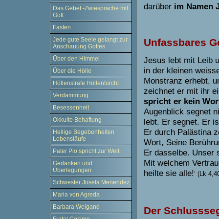
darüber
im Namen J
Das Gebet -Zwiesprache mit
Gott
Fasten
Jede gute Seele gelangt zur
Unfassbares G
Anschauung Gottes
Über den Himmel
Jesus lebt mit Leib 
in der kleinen weisse
Über die Hölle
Monstranz erhebt, u
Höllenstrafe Höllenfurcht
zeichnet er mit ihr 
Verdammung
spricht er kein Wor
Besessenheit
Augenblick segnet nic
Okkulte Behaftung
lebt. Er segnet. Er 
Er durch Palästina 
Heilige Begebenheiten
Lebensläufe
Wort, Seine Berühru
Pater Pio spricht zur Welt
Er dasselbe. Unser 
Mit welchem Vertrau
Gedanken und
Überlegungen
heilte sie alle!
‘ (Lk 4,4
Schwester Josefa Menendez
Maria von Agreda
Barbara Weigand
Der Schlussse