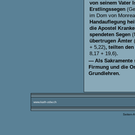
von seinem Vater I
Erstli
ngssegen
(Ge
im Dom von Monrea
Handauflegung heil
die Apostel Krank
spendeten Segen
(
übertrugen Ämter
+ 5,22)
, teilten den
8,17 + 19,6)
.
— Als Sakramente s
Firmung und die Ord
Grundlehren.
www.kath-zdw.ch
Seiten-