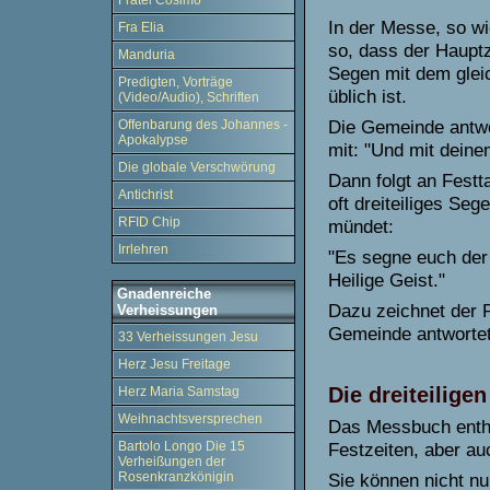
Fratel Cosimo
In der Messe, so wi
Fra Elia
so, dass der Haupt
Manduria
Segen mit dem gleic
Predigten, Vorträge
üblich ist.
(Video/Audio), Schriften
Die Gemeinde antwor
Offenbarung des Johannes -
Apokalypse
mit: "Und mit deine
Die globale Verschwörung
Dann folgt an Festt
Antichrist
oft dreiteiliges Seg
RFID Chip
mündet:
Irrlehren
"Es segne euch der 
Heilige Geist."
Gnadenreiche
Dazu zeichnet der P
Verheissungen
Gemeinde antwortet
33 Verheissungen Jesu
Herz Jesu Freitage
Die dreiteilig
Herz Maria Samstag
Weihnachtsversprechen
Das Messbuch enthäl
Bartolo Longo Die 15
Festzeiten, aber au
Verheißungen der
Rosenkranzkönigin
Sie können nicht n