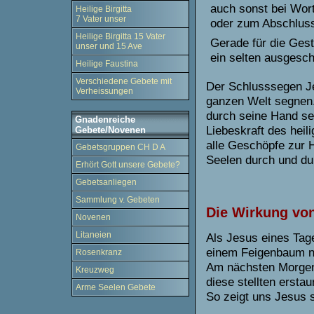
auch sonst bei Wort
Heilige Birgitta
7 Vater unser
oder zum Abschlus
Heilige Birgitta 15 Vater
Gerade für die Gest
unser und 15 Ave
ein selten ausgesc
Heilige Faustina
Verschiedene Gebete mit
Der Schlusssegen Je
Verheissungen
ganzen Welt segnen. 
durch seine Hand se
Gnadenreiche
Liebeskraft des hei
Gebete/Novenen
alle Geschöpfe zur 
Gebetsgruppen CH D A
Seelen durch und dur
Erhört Gott unsere Gebete?
Gebetsanliegen
Sammlung v. Gebeten
Die Wirkung vo
Novenen
Litaneien
Als Jesus eines Tag
einem Feigenbaum nur
Rosenkranz
Am nächsten Morgen 
Kreuzweg
diese stellten ersta
Arme Seelen Gebete
So zeigt uns Jesus s