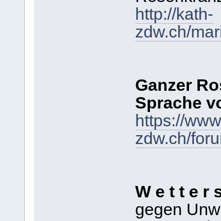
http://kath-
zdw.ch/mar
Ganzer Ros
Sprache vo
https://www
zdw.ch/for
W e t t e r 
gegen Unwe