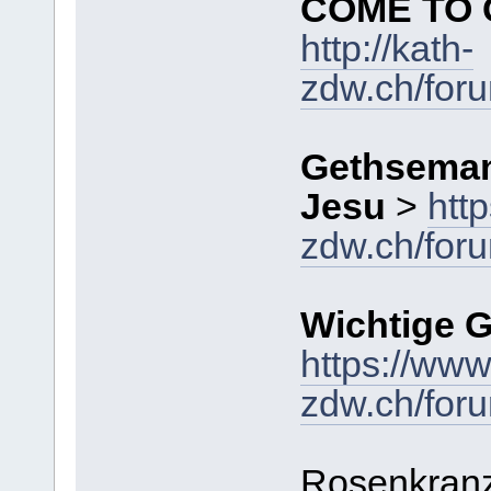
COME TO
http://kath-
zdw.ch/for
Gethseman
Jesu
>
htt
zdw.ch/for
Wichtige G
https://www
zdw.ch/for
Rosenkran