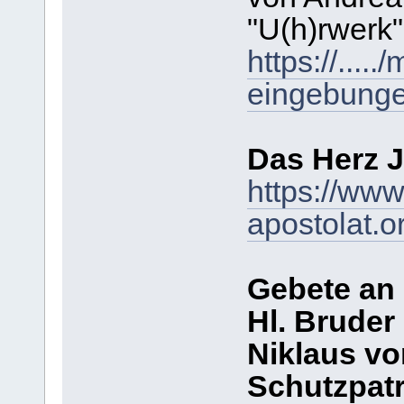
"U(h)rwerk"
https://....
eingebunge
Das Herz J
https://www
apostolat.o
Gebete an
Hl. Bruder
Niklaus vo
Schutzpatr