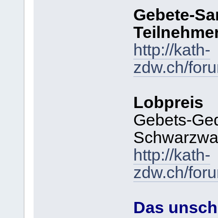
Gebete-Sa
Teilnehme
http://kath-
zdw.ch/for
Lobpreis
Gebets-Ged
Schwarzwa
http://kath-
zdw.ch/for
Das unschl