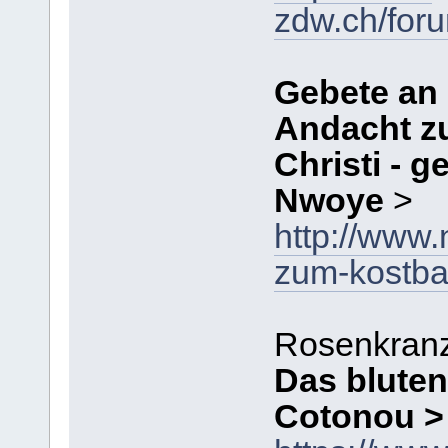
zdw.ch/for
Gebete an 
Andacht z
Christi - 
Nwoye
>
http://www
zum-kostbar
Rosenkran
Das bluten
Cotonou >