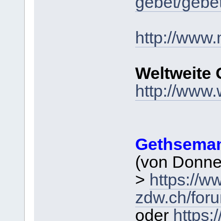
gebet/gebet
http://www.
Weltweite 
http://www.
Gethsema
(von Donner
>
https://w
zdw.ch/for
oder
https: