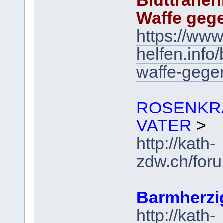
Bluttränen
Waffe geg
https://www
helfen.inf
waffe-gege
ROSENKR
VATER
>
http://kath-
zdw.ch/for
Barmherzi
http://kath-