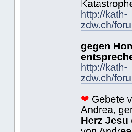
Katastroph
http://kath-
zdw.ch/for
gegen Hom
entsprech
http://kath-
zdw.ch/for
❤
Gebete v
Andrea, ge
Herz Jesu
von Andrea