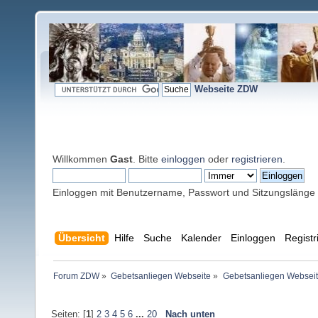
Webseite ZDW
Willkommen
Gast
. Bitte
einloggen
oder
registrieren
.
Einloggen mit Benutzername, Passwort und Sitzungslänge
Übersicht
Hilfe
Suche
Kalender
Einloggen
Registr
Forum ZDW
»
Gebetsanliegen Webseite
»
Gebetsanliegen Websei
Seiten: [
1
]
2
3
4
5
6
...
20
Nach unten