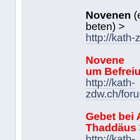
Novenen
(
beten) >
http://kath
Novene
um Befrei
http://kath-
zdw.ch/for
Gebet bei 
Thaddäus
http://kath-