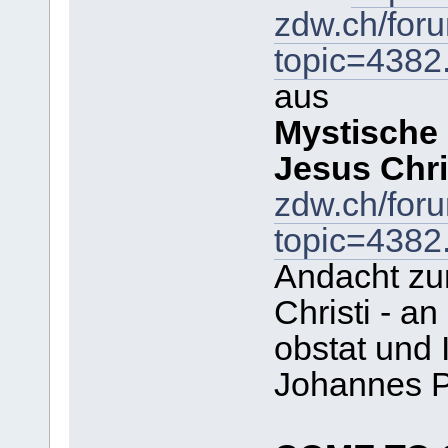
zdw.ch/for
topic=438
aus
Mystische
Jesus Chri
zdw.ch/for
topic=438
Andacht zu
Christi - a
obstat und 
Johannes Pa