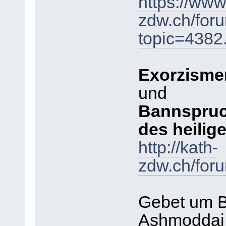
https://www
zdw.ch/for
topic=438
Exorzisme
und
Bannspruc
des heilig
http://kath-
zdw.ch/for
Gebet um B
Ashmoddai,