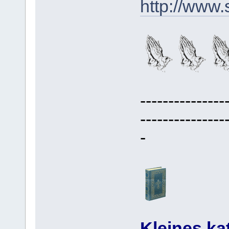
http://www
---------------
---------------
-
Kleines ka