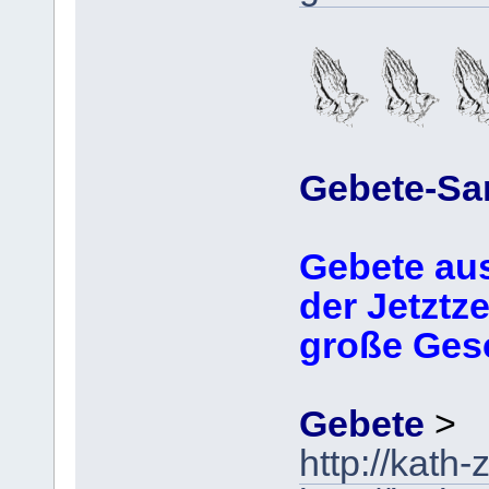
Gebete-S
Gebete au
der Jetztzei
große Ges
Gebete
>
http://kath