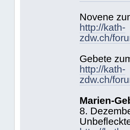
Novene zum
http://kath-
zdw.ch/for
Gebete zu
http://kath-
zdw.ch/for
Marien-Ge
8. Dezembe
Unbefleckt