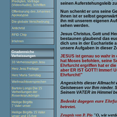
Predigten, Vorträge
seinen Auferstehungsleib zu 
(Video/Audio), Schriften
Nun schenkt er uns seine Ge
Offenbarung des Johannes -
Apokalypse
ihnen ist er selbst gegenwärt
ihn mit unserem eigenen Auf
Die globale Verschwörung
sehen werden.
Antichrist
Jesus Christus, Gott und Her
RFID Chip
bestaunen glaubend das euch
Irrlehren
dich uns in der Eucharistie 
unsere Aufgaben in dieser Ze
Gnadenreiche
JESUS ist genau so wahr in 
Verheissungen
hat Moses befohlen, seine S
33 Verheissungen Jesu
Ehrfurcht ergriffen hat er d
Herz Jesu Freitage
aber ER IST GOTT! Immer! 
Ehrfurcht!”
Herz Maria Samstag
Weihnachtsversprechen
Angesichts dieser Allmacht w
Geistwesen vor Ihm nieder. 
Bartolo Longo Die 15
Verheißungen der
Seinem VATER im Himmel be
Rosenkranzkönigin
Bedenkt dagegen eure Ehrfurc
Heilige Birgitta
betretet.
7 Vater unser
Heilige Birgitta 15 Vater
Zeugnis von P. Pio
"O, wie werde
unser und 15 Ave