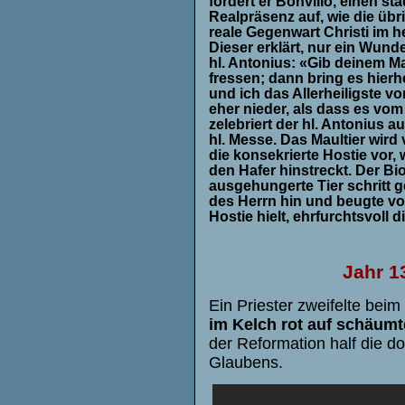
fordert er Bonvillo, einen s
Realpräsenz auf, wie die übr
reale Gegenwart Christi im h
Dieser erklärt, nur ein Wund
hl. Antonius: «Gib deinem Ma
fressen; dann bring es hierh
und ich das Allerheiligste vo
eher nieder, als dass es vom
zelebriert der hl. Antonius 
hl. Messe. Das Maultier wird 
die konsekrierte Hostie vor,
den Hafer hinstreckt. Der B
ausgehungerte Tier schritt 
des Herrn hin und beugte vor
Hostie hielt, ehrfurchtsvoll d
Jahr 1
Ein Priester zweifelte bei
im Kelch rot auf schäumt
der Reformation half die d
Glaubens.