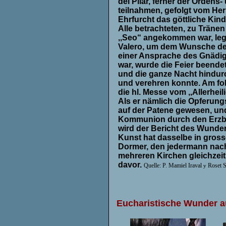
del Pilar, ferner der Ordens
teilnahmen, gefolgt vom Her
Ehrfurcht das göttliche Kind
Alle betrachteten, zu Tränen
,,Seo“ angekommen war, legt
Valero, um dem Wunsche der
einer Ansprache des Gnädige
war, wurde die Feier beende
und die ganze Nacht hindurc
und verehren konnte. Am fo
die hl. Messe vom ,,Allerhei
Als er nämlich die Opferun
auf der Patene gewesen, und 
Kommunion durch den Erzbis
wird der Bericht des Wunder
Kunst hat dasselbe in gros
Dormer, den jedermann nachpr
mehreren Kirchen gleichzeiti
davor.
Quelle:
P. Mamiel Iraval
Roset S
y
Eucharistische Wunder 