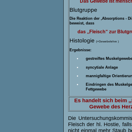
Das
Gewebe ist
mensch
Blutgruppe
Die Reaktion der ,Absorptions
- Di
beweist, dass
das ,,Fleisch“ zur Blutg
Histologie
(=Gewebelehre )
Ergebnisse:
gestreiftes Muskelgeweb
syncytiale Anlage
mannigfaltige Orientieru
Eindringen des Muskelge
Fettgewebe
Es handelt sich beim
,,
Gewebe des Her
Die Untersuchungskommis
Fleisch der hl. Hostie, fa
nicht einmal mehr Staub b