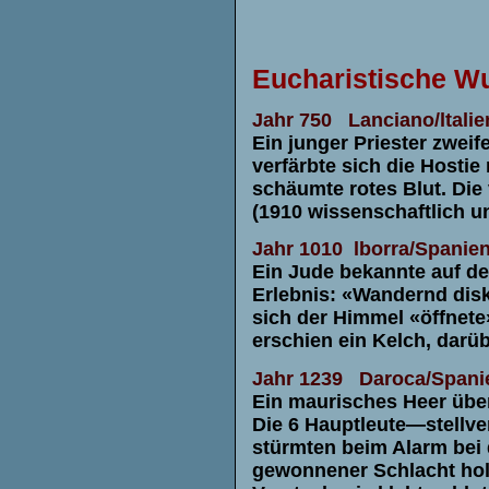
Eucharistische Wu
Jahr
750
Lanciano/ltalie
Ein junger Priester zweif
verfärbte sich die Hostie
schäumte rotes Blut. Di
(1910 wissenschaftlich un
Jahr 1010
lborra/Spanie
Ein Jude bekannte auf de
Erlebnis: «Wandernd disk
sich der Himmel «öffnete
erschien ein Kelch, darüb
Jahr 1239
Daroca/Spani
Ein maurisches Heer überf
Die 6 Hauptleute—stellve
stürmten beim Alarm bei
gewonnener Schlacht holt