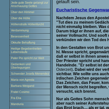
getauft sein.
Jede gute Seele gelangt zur
Anschauung Gottes
Eucharistische Gegenwar
Über den Himmel
Nachdem Jesus den Aposteln s
Über die Hölle
"Tut dies zu meinem Gedäch
Höllenstrafe Höllenfurcht
nicht einmalig bleiben. Was 
Verdammung
Darum trägt er ihnen auf, die
seiner Vollmacht. Und sooft
Besessenheit
verkünden wir den Tod des 
Okkulte Behaftung
In den Gestalten von Brot u
Heilige Begebenheiten
hl. Messe spricht, gegenwärt
Lebensläufe
daß er selbst in ihnen anwes
Pater Pio spricht zur Welt
Der Priester spricht und hand
Gedanken und
Handelnde. "Er selbst ist de
Überlegungen
Osterzeit)
. Dabei wird der ver
sichtbar. Wie sollte uns auc
Schwester Josefa Menendez
irdischen Zeichen gegenwärt
Maria von Agreda
Das Zeichen, das Feuer, konn
Barbara Weigand
der Mensch nicht begreifen, 
versucht, sich brennt.
Fratel Cosimo
Fra Elia
Nur als Gottes Sohn mensch
aber nach seiner Auferstehung
Manduria
das Brot brach..., als er tat