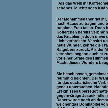
,,Als das Weib ihr Köfferchen
schönes, leuchtendes Knäbl
Der Mohammedaner riet ihr,
nach Hause zu tragen und b
ruchlose Frau tat so. Doch 
Köfferchen bereits verbran
das Knäblein jedoch unvers
Licht verbreitete. Verwirrt 
neue Wunder, kehrte die Fr
Ratgebers zurück. Als der 
vernahm, begann auch er zu 
vor einer Strafe des Himmels
Macht dieses Wunders beug
Sie beschlossen, gemeinsam z
reumütig beichten. Der Wahr
für das eucharistische Verbr
genau untersuchen. Nachdem
Ereignisses überzeugt hatte
gegenwärtige
Jesuskindlein
Daher wurde noch an demsel
welcher das Domkapitel vom 