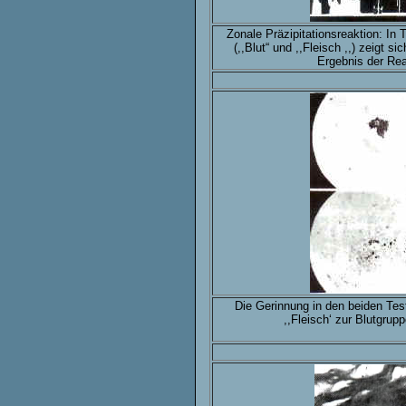
Zonale Präzipitationsreaktion: In T
(,,Blut“ und ,,Fleisch ,,) zeigt si
Ergebnis der Rea
Die Gerinnung in den beiden Tes
,,Fleisch‘ zur Blutgrup