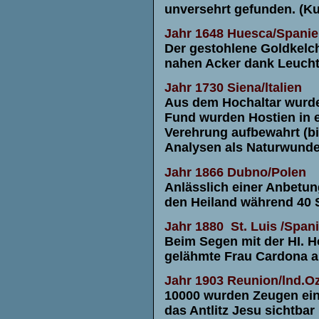
unversehrt gefunden. (K
Jahr 1648
Huesca/Spanie
Der gestohlene Goldkelch
nahen Acker dank Leucht
Jahr 1730
Siena/ltalien
Aus dem Hochaltar wurde 
Fund wurden Hostien in e
Verehrung aufbewahrt (bi
Analysen als Naturwunder
Jahr
1866
Dubno/Polen
Anlässlich einer Anbetun
den Heiland während 40 S
Jahr
1880
St. Luis /Span
Beim Segen mit der HI. H
gelähmte Frau Cardona au
Jahr
1903
Reunion/lnd.O
10000 wurden Zeugen eine
das Antlitz Jesu sichtbar