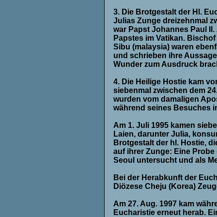
3. Die Brotgestalt der Hl. Eu
Julias Zunge dreizehnmal z
war Papst Johannes Paul II.
Papstes im Vatikan. Bischo
Sibu (malaysia) waren ebenf
und schrieben ihre Aussagen
Wunder zum Ausdruck brac
4. Die Heilige Hostie kam v
siebenmal zwischen dem 24.
wurden vom damaligen Aposto
während seines Besuches i
Am 1. Juli 1995 kamen siebe
Laien, darunter Julia, kons
Brotgestalt der hl. Hostie, d
auf ihrer Zunge: Eine Probe
Seoul untersucht und als Men
Bei der Herabkunft der Euch
Diözese Cheju (Korea) Zeug
Am 27. Aug. 1997 kam währ
Eucharistie erneut herab. Ei