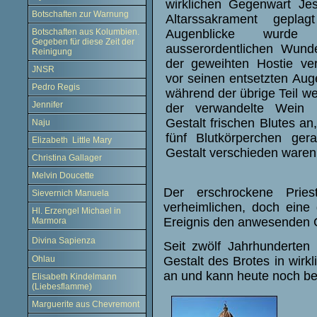
wirklichen Gegenwart Jes
Botschaften zur Warnung
Altarssakrament gepla
Augenblicke wur
Botschaften aus Kolumbien.
Gegeben für diese Zeit der
ausserordentlichen Wunde
Reinigung
der geweihten Hostie ve
JNSR
vor seinen entsetzten Auge
Pedro Regis
während der übrige Teil we
Jennifer
der verwandelte Wein n
Gestalt frischen Blutes a
Naju
fünf Blutkörperchen ge
Elizabeth Little Mary
Gestalt
verschieden waren
Christina Gallager
Melvin Doucette
Der erschrockene Pries
Sievernich Manuela
verheimlichen, doch eine 
Hl. Erzengel Michael in
Ereignis den anwesenden G
Marmora
Divina Sapienza
Seit zwölf Jahrhunderten
Gestalt des Brotes in wirk
Ohlau
an und kann heute noch be
Elisabeth Kindelmann
(Liebesflamme)
Marguerite aus Chevremont