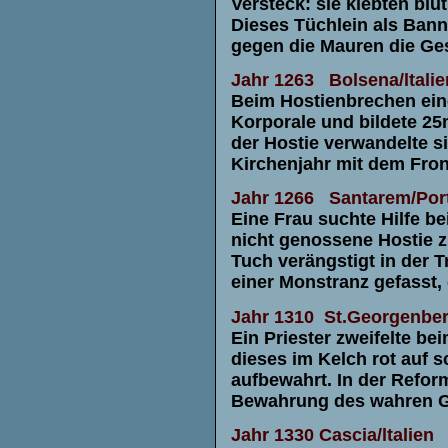
Versteck: sie klebten bl
Dieses Tüchlein als Bann
gegen die Mauren die Ge
Jahr 1263
Bolsena/ltalie
Beim Hostienbrechen eine
Korporale und bildete 25
der Hostie verwandelte si
Kirchenjahr mit dem Fron
Jahr 1266
Santarem/Por
Eine Frau suchte Hilfe be
nicht genossene Hostie zu
Tuch verängstigt in der T
einer Monstranz gefasst,
Jahr 1310
St.Georgenbe
Ein Priester zweifelte b
dieses im Kelch rot auf s
aufbewahrt. In der Reform
Bewahrung des wahren G
Jahr 1330
Cascia/ltalien