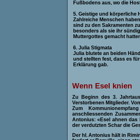
Fußbodens aus, wo die Hosti
5. Geistige und körperliche
Zahlreiche Menschen haben 
sind zu den Sakramenten zu
besonders als sie ihr sündi
Muttergottes gemacht hatten
6. Julia Stigmata
Julia blutete an beiden Hän
und stellten fest, dass es 
Erklärung gab.
Wenn Esel knien
Zu Beginn des 3. Jahrtaus
Verstorbenen Mitglieder. Vom
Zum Kommunionempfang 
anschliessenden Zusammense
Antonius: «Esel ahnen das 
der verdutzten Schar die Ges
Der hI. Antonius hält
in
Rimin