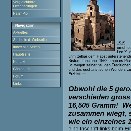
Vergleichbare
Offenbarungen
Pater Pio
Navigation
Aktuelles
Suche in d. Webseite
1515
Index alle Seiten
errichte
Leo X. e
Hauptseite
unmittelbar dem Papst unterstehend
Bistum Lanciano. 1562 erhob es Piu
Kontakt
IV. wegen seiner heiligen Traditionen
Gästebuch
und des eucharistischen Wunders z
Erzbistum.
Forum
Links
Obwohl die 5 ger
verschieden gross 
16,505 Gramm! We
zusammen wiegt, s
wie ein einzelnes
eine Inschrift links beim E