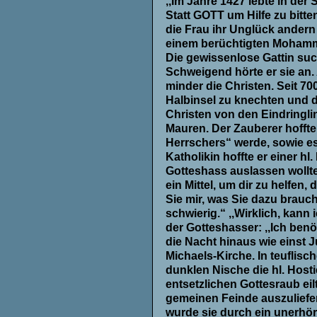
,,Im Jahre
1427 lebte in der
Statt GOTT um Hilfe zu bitt
die Frau ihr Unglück andern
einem berüchtigten Mohammed
Die gewissenlose Gattin such
Schweigend hörte er sie an
minder die Christen. Seit 70
Halbinsel zu knechten und 
Christen von den Eindringlin
Mauren. Der Zauberer hoffte
Herrschers“ werde, sowie es
Katholikin hoffte er einer h
Gotteshass auslassen wollte.
ein Mittel, um dir zu helfen, 
Sie mir, was Sie dazu brauc
schwierig.“ ,,Wirklich, kann
der Gotteshasser: ,,Ich benö
die Nacht hinaus wie einst J
Michaels-Kirche. In teuflis
dunklen Nische die hl. Host
entsetzlichen Gottesraub eil
gemeinen Feinde auszulief
wurde sie durch ein unerhör