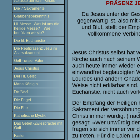
Ablässe der kath. Kirche
PRÄSENZ JE
Die 7 Sakramente
Da Jesus unter der Ges
Glaubensbekenntnis
gegenwärtig ist, also mit
Hl. Messe. Was ist uns die
und Blut, stellt der Em
heilige Messe? Wie
vollkommene Verbind
benützen wir sie?
Die hl. Eucharistie
Die Realpräsenz Jesu im
Jesus Christus selbst hat 
Altarsakrament
Kirche auch nach seinem
Gott - unser Vater
auch heute immer wieder er
Jesus Christus
einwandfrei beglaubigten W
Der Hl. Geist
Lourdes und andern Gnadens
Maria Königin
Weise nicht erklärbar sind.
Eucharistie, nicht auch v
Die Bibel
Die Engel
Der Empfang der Heiligen 
Die Ehe
Sakrament der Versöhnung
Christi immer würdig, ( na
Katholische Mystik
gesagt:
«
Wer unwürdig den 
Das Gebet -Zwiesprache mit
Gott
fragen sie sich immer vor 
zu treten. Für die Laien u
Fasten