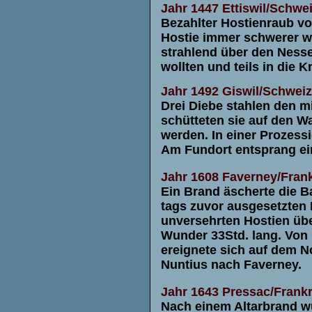
Jahr 1447
Ettiswil/Schwe
Bezahlter Hostienraub von
Hostie immer schwerer wu
strahlend über den Nesse
wollten und teils in die Kn
Jahr 1492
Giswil/Schweiz
Drei Diebe stahlen den mi
schütteten sie auf den W
werden. In einer Prozessi
Am Fundort entsprang ei
Jahr 1608
Faverney/Frank
Ein Brand äscherte die Ba
tags zuvor ausgesetzten 
unversehrten Hostien üb
Wunder 33Std. lang. Von
ereignete sich auf dem No
Nuntius nach Faverney.
Jahr 1643
Pressac/Frankr
Nach einem Altarbrand wu