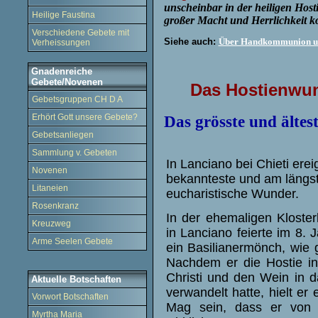
unscheinbar in der heiligen Hosti
Heilige Faustina
großer Macht und Herrlichkeit k
Verschiedene Gebete mit
Siehe auch:
Über Handkommunion u
Verheissungen
Gnadenreiche
Gebete/Novenen
Das Hostienwu
Gebetsgruppen CH D A
Erhört Gott unsere Gebete?
Das grösste und ältes
Gebetsanliegen
Sammlung v. Gebeten
In Lanciano bei Chieti ere
Novenen
bekannteste und am längs
Litaneien
eucharistische Wunder.
Rosenkranz
In der ehemaligen Kloster
Kreuzweg
in Lanciano feierte im 8. 
Arme Seelen Gebete
ein Basilianermönch, wie 
Nachdem er die Hostie in
Christi und den Wein in da
Aktuelle Botschaften
verwandelt hatte, hielt er 
Vorwort Botschaften
Mag sein, dass er von 
Myrtha Maria