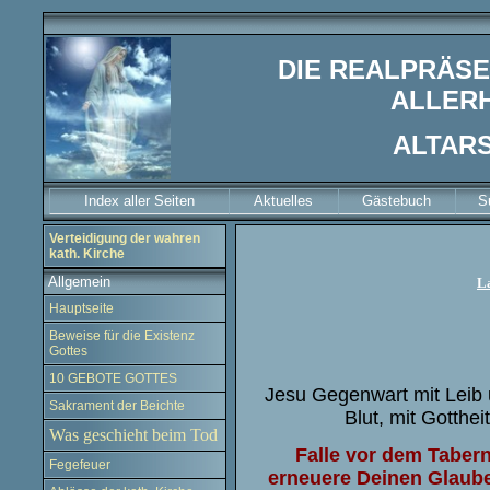
DIE REALPRÄSE
ALLERH
ALTAR
Index aller Seiten
Aktuelles
Gästebuch
S
Verteidigung der wahren
kath. Kirche
Allgemein
L
Hauptseite
Beweise für die Existenz
Gottes
10 GEBOTE GOTTES
Jesu Gegenwart mit Leib 
Sakrament der Beichte
Blut, mit Gotthe
Was geschieht beim Tod
Falle vor dem Tabern
Fegefeuer
erneuere Deinen Glau