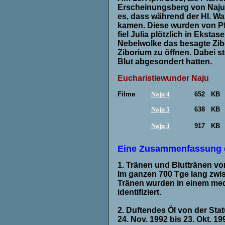
Erscheinungsberg von Naju i
es, dass während der Hl. W
kamen. Diese wurden von Pfa
fiel Julia plötzlich in Eksta
Nebelwolke das besagte Zibo
Ziborium zu
öffnen. Dabei st
Blut abgesondert hatten.
Eucharistiewunder Naju
Filme
Naju 4
652 KB
Naju 5
638 KB
Naju 3
917 KB
Eine Zusammenfassung d
1. Tränen und Bluttränen vo
Im ganzen 700 Tge lang zwis
Tränen wurden in einem med
identifiziert.
2. Duftendes Öl von der Sta
24. Nov. 1992 bis 23. Okt. 19