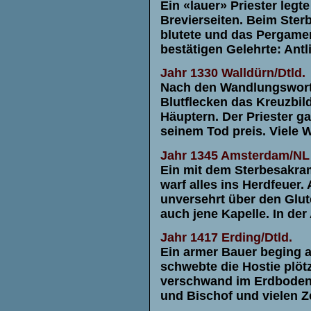
Ein «lauer» Priester legt
Brevierseiten. Beim Sterb
blutete und das Pergament
bestätigen Gelehrte: Antlit
Jahr 1330
Walldürn/Dtld.
Nach den Wandlungsworte
Blutflecken das Kreuzbi
Häuptern. Der Priester g
seinem Tod preis. Viele 
Jahr 1345
Amsterdam/NL
Ein mit dem Sterbesakra
warf alles ins Herdfeue
unversehrt über den Glut
auch jene Kapelle. In der
Jahr 1417
Erding/Dtld.
Ein armer Bauer beging 
schwebte die Hostie plöt
verschwand im Erdboden.
und Bischof und vielen 