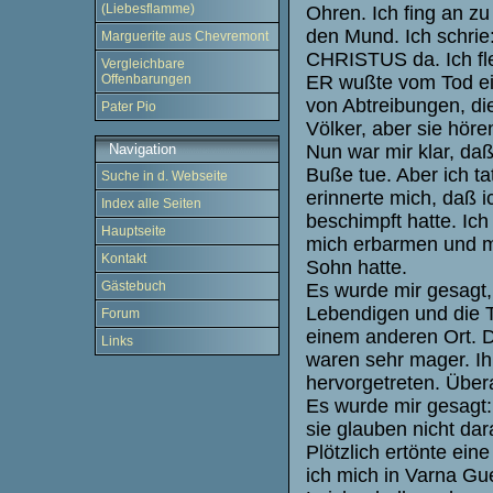
(Liebesflamme)
Ohren. Ich fing an zu
den Mund. Ich schrie
Marguerite aus Chevremont
CHRISTUS da. Ich fle
Vergleichbare
ER wußte vom Tod ei
Offenbarungen
von Abtreibungen, die
Pater Pio
Völker, aber sie hören
Nun war mir klar, da
Navigation
Buße tue. Aber ich ta
Suche in d. Webseite
erinnerte mich, daß 
Index alle Seiten
beschimpft hatte. Ic
Hauptseite
mich erbarmen und mi
Kontakt
Sohn hatte.
Gästebuch
Es wurde mir gesagt
Lebendigen und die T
Forum
einem anderen Ort. D
Links
waren sehr mager. I
hervorgetreten. Übera
Es wurde mir gesagt:
sie glauben nicht dar
Plötzlich ertönte ein
ich mich in Varna Guel