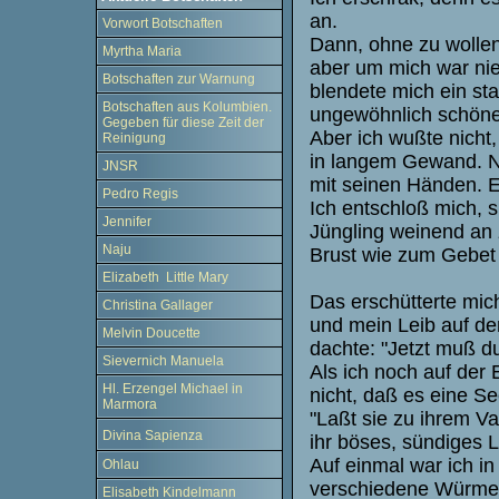
an.
Vorwort Botschaften
Dann, ohne zu wollen,
Myrtha Maria
aber um mich war nie
Botschaften zur Warnung
blendete mich ein sta
Botschaften aus Kolumbien.
ungewöhnlich schöne
Gegeben für diese Zeit der
Aber ich wußte nicht
Reinigung
in langem Gewand. Ne
JNSR
mit seinen Händen. E
Pedro Regis
Ich entschloß mich, s
Jennifer
Jüngling weinend an 
Naju
Brust wie zum Gebet 
Elizabeth Little Mary
Das erschütterte mic
Christina Gallager
und mein Leib auf de
Melvin Doucette
dachte: "Jetzt muß d
Sievernich Manuela
Als ich noch auf der 
Hl. Erzengel Michael in
nicht, daß es eine Se
Marmora
"Laßt sie zu ihrem Va
Divina Sapienza
ihr böses, sündiges 
Auf einmal war ich i
Ohlau
verschiedene Würmer
Elisabeth Kindelmann