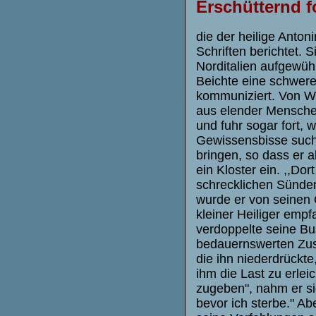
Erschütternd
f
die der heilige Anton
Schriften berichtet.
Norditalien aufgewüh
Beichte eine schwer
kommuniziert. Von W
aus elender Menschen
und fuhr sogar fort,
Gewissensbisse such
bringen, so dass er al
ein Kloster ein. ,,D
schrecklichen Sünden
wurde er von seinen 
kleiner Heiliger emp
verdoppelte seine Bu
bedauernswerten Zust
die ihn niederdrückte
ihm die Last zu erleic
zugeben", nahm er si
bevor ich sterbe." A