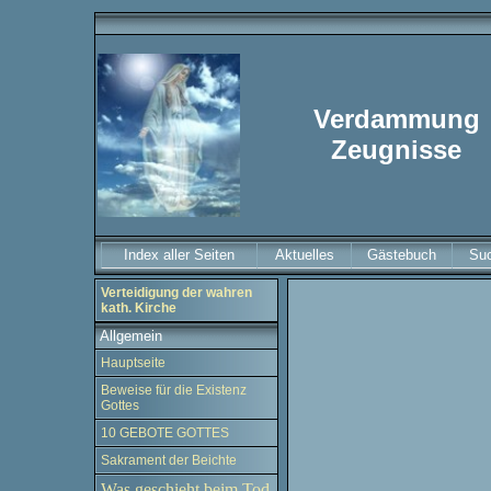
Verdammung
Zeugnisse
Index aller Seiten
Aktuelles
Gästebuch
Su
Verteidigung der wahren
kath. Kirche
Allgemein
Hauptseite
Beweise für die Existenz
Gottes
10 GEBOTE GOTTES
Sakrament der Beichte
Was geschieht beim Tod