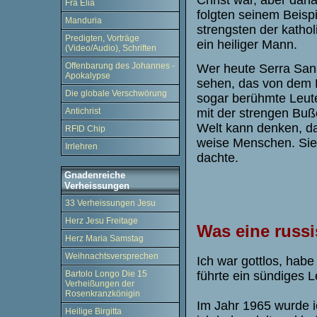
Fra Elia
folgten seinem Beisp
Manduria
strengsten der kathol
Predigten, Vorträge
ein heiliger Mann.
(Video/Audio), Schriften
Offenbarung des Johannes -
Wer heute Serra San 
Apokalypse
sehen, das von dem H
Die globale Verschwörung
sogar berühmte Leute
mit der strengen Buß
Antichrist
Welt kann denken, das
RFID Chip
weise Menschen. Sie 
Irrlehren
dachte.
Gnadenreiche
Verheissungen
33 Verheissungen Jesu
Herz Jesu Freitage
Was eine
russ
Herz Maria Samstag
Weihnachtsversprechen
Ich war gottlos, hab
führte ein sündiges 
Bartolo Longo Die 15
Verheißungen der
Rosenkranzkönigin
Im Jahr 1965 wurde ic
Heilige Birgitta