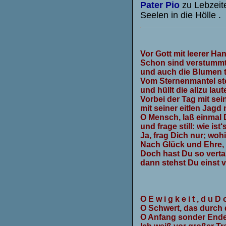
Pater Pio
zu Lebzeit
Seelen in die Hölle .
Vor Gott mit leerer Ha
Schon sind verstummt
und auch die Blumen t
Vom Sternenmantel ste
und hüllt die allzu laut
Vorbei der Tag mit se
mit seiner eitlen Jagd
O Mensch, laß einmal 
und frage still: wie ist
Ja, frag Dich nur; wohi
Nach Glück und Ehre
Doch hast Du so verta
dann stehst Du einst v
O E w i g k e i t , d u D o
O Schwert, das durch 
O Anfang sonder Ende! 