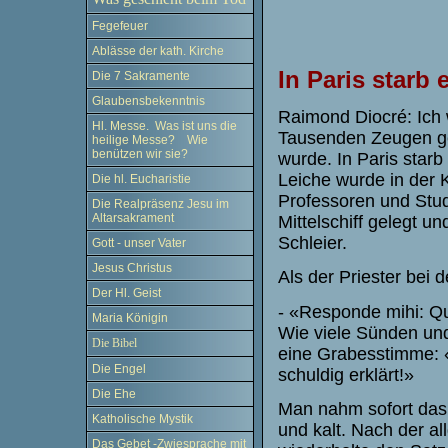
Fegefeuer
.
Ablässe der kath. Kirche
In Paris starb
Die 7 Sakramente
Glaubensbekenntnis
Raimond Diocré: Ich 
Hl. Messe. Was ist uns die
Tausenden Zeugen ge
heilige Messe? Wie
benützen wir sie?
wurde. In Paris star
Leiche wurde in der 
Die hl. Eucharistie
Professoren und Stud
Die Realpräsenz Jesu im
Altarsakrament
Mittelschiff gelegt 
Schleier.
Gott - unser Vater
Jesus Christus
Als der Priester bei 
Der Hl. Geist
- «Responde mihi: Qua
Maria Königin
Wie viele Sünden und
Die Bibel
eine Grabesstimme: 
Die Engel
schuldig erklärt!»
Die Ehe
Man nahm sofort das
Katholische Mystik
und kalt. Nach der al
Das Gebet -Zwiesprache mit