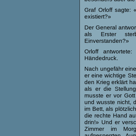
Graf Orloff sagte:
existiert?»
Der General antwor
als Erster ster
Einverstanden?»
Orloff antwortet
Händedruck.
Nach ungefähr eine
er eine wichtige S
den Krieg erklärt h
als er die Stellun
musste er vor Gott
und wusste nicht, 
im Bett, als plötzli
die rechte Hand auf
drin!» Und er vers
Zimmer im Morge
aufgesperrten Au