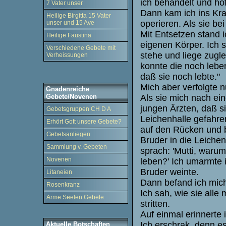
ich behandelt und hof
7 Vater unser
Dann kam ich ins Kra
Heilige Birgitta 15 Vater
operieren. Als sie be
unser und 15 Ave
Mit Entsetzen stand 
Heilige Faustina
eigenen Körper. Ich 
Verschiedene Gebete mit
stehe und liege zugle
Verheissungen
konnte die noch leben!
daß sie noch lebte."
Mich aber verfolgte 
Gnadenreiche
Gebete/Novenen
Als sie mich nach ei
jungen Ärzten, daß si
Gebetsgruppen CH D A
Leichenhalle gefahre
Erhört Gott unsere Gebete?
auf den Rücken und 
Gebetsanliegen
Bruder in die Leiche
Sammlung v. Gebeten
sprach: 'Mutti, warum
Novenen
leben?' Ich umarmte i
Bruder weinte.
Litaneien
Dann befand ich mic
Rosenkranz
Ich sah, wie sie all
Arme Seelen Gebete
stritten.
Auf einmal erinnerte 
Ich erschrak, denn e
Aktuelle Botschaften