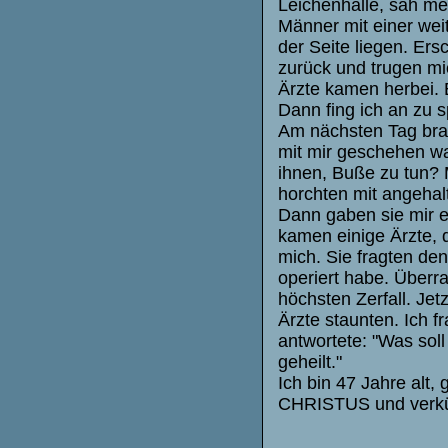
Leichenhalle, sah me
Männer mit einer wei
der Seite liegen. Ers
zurück und trugen mi
Ärzte kamen herbei. 
Dann fing ich an zu s
Am nächsten Tag brac
mit mir geschehen wa
ihnen, Buße zu tun? 
horchten mit angeha
Dann gaben sie mir ei
kamen einige Ärzte, d
mich. Sie fragten de
operiert habe. Überra
höchsten Zerfall. Jetz
Ärzte staunten. Ich f
antwortete: "Was sol
geheilt."
Ich bin 47 Jahre al
CHRISTUS und verkü