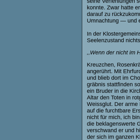
seine Verfehlungen s
konnte. Zwar hatte e
darauf zu rückzukomm
Umnachtung — und er
In der Klostergemein
Seelenzustand nichts
,,Wenn der nicht im 
Kreuzchen, Rosenkrä
angerührt. Mit Ehrfur
und blieb dort im Ch
gräbnis stattfinden s
ein Bruder in die Kir
Altar den Toten in ro
Weissglut. Der arme B
auf die furchtbare Er
nicht für mich, ich bi
die beklagenswerte G
verschwand er und hin
der sich im ganzen Kl