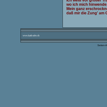
Ich weiß vor großer Tra
wo ich mich hinwende
Mein ganz erschrockne
daß mir die Zung' am 
www.
kath-zdw.ch
Seiten-