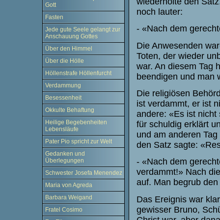
wiederholte den Satz
Gott
noch lauter:
Fasten
- «Nach dem gerechte
Jede gute Seele gelangt zur
Anschauung Gottes
Die Anwesenden ware
Über den Himmel
Toten, der wieder unbe
Über die Hölle
war. An diesem Tag 
Höllenstrafe Höllenfurcht
beendigen und man w
Verdammung
Die religiösen Behörd
Besessenheit
ist verdammt, er ist
Okkulte Behaftung
andere: «Es ist nicht
Heilige Begebenheiten
für schuldig erklärt 
Lebensläufe
und am anderen Tag w
Pater Pio spricht zur Welt
den Satz sagte: «Res
Gedanken und
- «Nach dem gerechten
Überlegungen
verdammt!» Nach dies
Schwester Josefa Menendez
auf. Man begrub den 
Maria von Agreda
Barbara Weigand
Das Ereignis war kla
gewisser Bruno, Schü
Fratel Cosimo
Christ war, aber dana