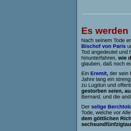
Es werden 
Nach seinem Tode er
Bischof von Paris
un
Tod angedeutet und h
hinunterfahren,
wie 
glauben, daß noch ei
Ein
Eremit,
der sein 
Jahre lang ein stren
zu Lugdun und offen
gestorben seien, au
Bernard, und die an
Der
selige Berchtol
Tode, welche vor All
dem göttlichen Rich
sechsundfünfzigtau