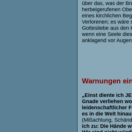
über das, was der Br
herbeigerufenen Ober
eines kirchlichen Be
Verlorenen; es wäre 
Gottesliebe aus den K
wenn eine Seele die
anklagend vor Auge
Warnungen ein
„Einst diente ich J
Gnade verliehen wor
leidenschaftlicher 
es in die Welt hinau
(Mißachtung, Schänd
ich zu: Die Hände w