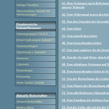
41.
Dem Verlangen nach Befreiung 
Heilige Faustina
unserer Wünsche
Verschiedene Gebete mit
42.
Vom Widerstand gegen den bösen
Verheissungen
43.
Von den Ursachen des freventl
Gnadenreiche
Gebete/Novenen
44.
Vom Gebet
Gebetsgruppen CH D A
45.
Vom innerlichen Gebet
Erhört Gott unsere Gebete?
46.
Vom betrachtenden Gebet
Gebetsanliegen
47.
Von einer anderen Art des betr
Sammlung v. Gebeten
48.
Von der Art und Weise, durch d
Novenen
49.
Vom gläubigen Vertrauen auf Ma
Litaneien
Rosenkranz
50.
Vom betrachtenden Gebet in Ve
Kreuzweg
51.
Von der Betrachtung des Leiden
Arme Seelen Gebete
52.
Vom Nutzen der Betrachtung üb
53.
Vom allerheiligsten Altarsakr
Aktuelle Botschaften
54.
Vom Empfang der heiligen Euch
Vorwort Botschaften
55.
Von der Liebe, die wir bei der
Myrtha Maria