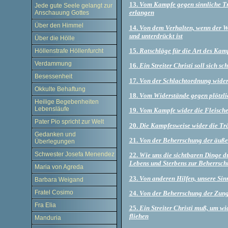
13.
Vom Kampfe gegen sinnliche Tr
Jede gute Seele gelangt zur
erlangen
Anschauung Gottes
Über den Himmel
14.
Von dem Verhalten, wenn der W
und unterdrückt ist
Über die Hölle
15.
Ratschläge für die Art des Kam
Höllenstrafe Höllenfurcht
Verdammung
16.
Ein Streiter Christi soll sich 
Besessenheit
17.
Von der Schlachtordnung wider
Okkulte Behaftung
18.
Vom Widerstände gegen plötzli
Heilige Begebenheiten
Lebensläufe
19.
Vom Kampfe wider die Fleische
Pater Pio spricht zur Welt
20.
Die Kampfesweise wider die Tr
Gedanken und
21.
Von der Beherrschung der äußer
Überlegungen
Schwester Josefa Menendez
22.
Wie uns die sichtbaren Dinge 
Lebens und Sterbens zur Beherrsch
Maria von Agreda
23.
Von anderen Hilfen, unsere Sin
Barbara Weigand
Fratel Cosimo
24.
Von der Beherrschung der Zun
Fra Elia
25.
Ein Streiter Christi muß, um w
fliehen
Manduria