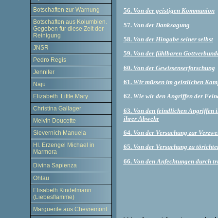
Botschaften zur Warnung
56.
Von der geistigen Kommunion
Botschaften aus Kolumbien.
57.
Von der Danksagung
Gegeben für diese Zeit der
Reinigung
58.
Von der Hingabe seiner selbst
JNSR
59.
Von der fühlbaren Gottverbund
Pedro Regis
60.
Von der Gewissenserforschung
Jennifer
61.
Wir müssen im geistlichen Kam
Naju
62.
Wie wir den Angriffen der Fein
Elizabeth Little Mary
Christina Gallager
63.
Von den feindlichen Angriffen
ihrer Abwehr
Melvin Doucette
64.
Von der Versuchung zur Verzwe
Sievernich Manuela
Hl. Erzengel Michael in
65.
Von der Versuchung zu törichter
Marmora
66.
Von den Anfechtungen durch tr
Divina Sapienza
Ohlau
Elisabeth Kindelmann
(Liebesflamme)
Marguerite aus Chevremont