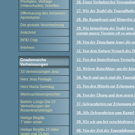
Predigten, Vorträge
26.
Unser Verhalten bei Verwundu
(Video/Audio), Schriften
27.
Wie der Teufel die Tugendhafte
Offenbarung des Johannes -
Apokalypse
28.
Die Kampfesart und Hinterlist d
Die globale Verschwörung
29.
Wie hinterlistig der Teufel jen
Antichrist
warum unsere Vorsätze oft so unwi
RFID Chip
30.
Von der Täuschung jener, die 
Irrlehren
31.
Von dem listigen Versuch des T
32.
Von den hinterlistigen Versuche
Gnadenreiche
Verheissungen
33.
Weitere Ratschläge, um die bös
33 Verheissungen Jesu
34.
Nach und nach sind die Tugend
Herz Jesu Freitage
35.
Von den Mitteln zur Erlangung
Herz Maria Samstag
Weihnachtsversprechen
36.
Von der Übung und dem steten F
Bartolo Longo Die 15
37.
Gelegenheiten zur Erlangung d
Verheißungen der
Rosenkranzkönigin
38.
Alle Gelegenheiten zum Kampf 
Heilige Birgitta
39.
Wie wir uns bei verschiedenen 
7 Vater unser
Heilige Birgitta 15 Vater
40.
Von der Zeit der Tugendübunge
unser und 15 Ave