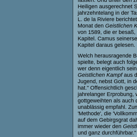
fassen. Und unter den z
Heiligen ausgerechnet S
jahrzehntelang in der Ta
L. de la Riviere bericht
Monat den
Geistlichen
von 1589, die er besaß, 
Kapitel. Camus seinersei
Kapitel daraus gelesen.
Welch herausragende Be
spielte, belegt auch fol
wer denn eigentlich sein
Geistlichen Kampf
aus d
Jugend, nebst Gott, in 
hat." Offensichtlich ge
jahrelanger Erprobung, 
gottgeweihten als auch d
unablässig empfahl. Zu
'Methode', die 'Vollkomme
auf dem Gebirgsgrat dah
immer wieder den
Geist
und ganz durchführbar." 