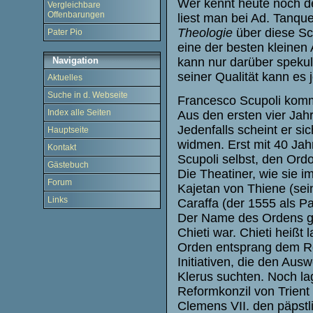
Wer kennt heute noch 
Vergleichbare
Offenbarungen
liest man bei Ad. Tanqu
Theologie
über diese Sc
Pater Pio
eine der besten kleinen
kann nur darüber spekul
Navigation
seiner Qualität kann es je
Aktuelles
Suche in d. Webseite
Francesco Scupoli kommt
Index alle Seiten
Aus den ersten vier Jah
Jedenfalls scheint er s
Hauptseite
widmen. Erst mit 40 Jahre
Kontakt
Scupoli selbst, den Ord
Gästebuch
Die Theatiner, wie sie 
Forum
Kajetan von Thiene (sein
Links
Caraffa (der 1555 als P
Der Name des Ordens ge
Chieti war. Chieti heißt
Orden entsprang dem Re
Initiativen, die den Aus
Klerus suchten. Noch l
Reformkonzil von Trient 
Clemens VII. den päpstl