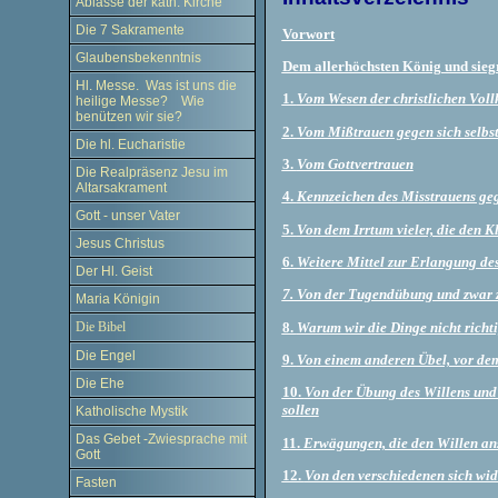
Ablässe der kath. Kirche
Die 7 Sakramente
Vorwort
Glaubensbekenntnis
Dem allerhöchsten König und sieg
Hl. Messe. Was ist uns die
1.
Vom Wesen der christlichen Vol
heilige Messe? Wie
benützen wir sie?
2.
Vom Mißtrauen gegen sich selbs
Die hl. Eucharistie
3.
Vom Gottvertrauen
Die Realpräsenz Jesu im
Altarsakrament
4.
Kennzeichen des Misstrauens gege
Gott - unser Vater
5.
Von dem Irrtum vieler, die den 
Jesus Christus
6.
Weitere Mittel zur Erlangung des
Der Hl. Geist
7. Von der Tugendübung und zwar z
Maria Königin
8.
Warum wir die Dinge nicht richt
Die Bibel
Die Engel
9.
Von einem anderen Übel, vor dem 
Die Ehe
10.
Von der Übung des Willens und 
sollen
Katholische Mystik
Das Gebet -Zwiesprache mit
11.
Erwägungen, die den Willen ans
Gott
12.
Von den verschiedenen sich wid
Fasten