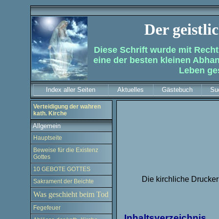
Der geistl
Diese Schrift wurde mit Recht
eine der besten kleinen Abhan
Leben ge
Index aller Seiten
Aktuelles
Gästebuch
Su
Verteidigung der wahren
kath. Kirche
Allgemein
Hauptseite
Beweise für die Existenz
Gottes
10 GEBOTE GOTTES
Die kirchliche Drucker
Sakrament der Beichte
Was geschieht beim Tod
Fegefeuer
Inhaltsverzeichnis