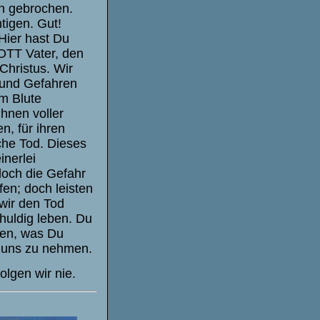
en gebrochen.
tigen. Gut!
Hier hast Du
OTT Vater, den
Christus. Wir
und Gefahren
m Blute
ihnen voller
n, für ihren
che Tod. Dieses
inerlei
doch die Gefahr
fen; doch leisten
 wir den Tod
chuldig leben. Du
men, was Du
uf uns zu nehmen.
olgen wir nie.