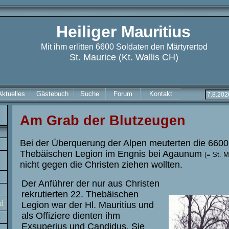
Heiliger
Mauritius
Mit ihm erlitten 6600 Soldaten den Märtyrertod
St. Maurice (Kt. Wallis CH)
Aktuelles
Gästebuch
Suche
Forum
Kontakt
Am Grab der Blutzeugen
Bei der Überquerung der Alpen meuterten die 660
Thebäischen Legion im Engnis bei Agaunum
(= St. M
nicht gegen die Christen ziehen wollten.
Der Anführer der nur aus Christen
rekrutierten 22. Thebäischen
d
Legion war
der Hl. Mauritius und
als Offiziere dienten ihm
Exsuperius und Candidus. Sie