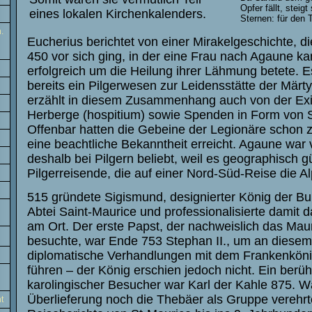
Opfer fällt, steig
eines lokalen Kirchenkalenders.
Sternen: für den 
.
Eucherius berichtet von einer Mirakelgeschichte, d
450 vor sich ging, in der eine Frau nach Agaune k
erfolgreich um die Heilung ihrer Lähmung betete. E
bereits ein Pilgerwesen zur Leidensstätte der Märty
erzählt in diesem Zusammenhang auch von der Exi
Herberge (hospitium) sowie Spenden in Form von S
Offenbar hatten die Gebeine der Legionäre schon z
eine beachtliche Bekanntheit erreicht. Agaune war 
deshalb bei Pilgern beliebt, weil es geographisch gü
Pilgerreisende, die auf einer Nord-Süd-Reise die A
515 gründete Sigismund, designierter König der Bu
Abtei Saint-Maurice und professionalisierte damit 
am Ort. Der erste Papst, der nachweislich das Maur
besuchte, war Ende 753 Stephan II., um an diesem
diplomatische Verhandlungen mit dem Frankenköni
führen – der König erschien jedoch nicht. Ein berü
karolingischer Besucher war Karl der Kahle 875. W
Überlieferung noch die Thebäer als Gruppe verehrt
t