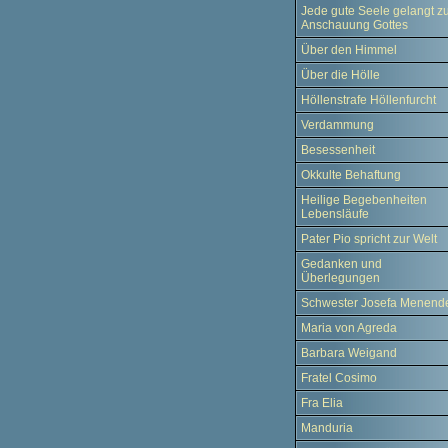
Jede gute Seele gelangt z
Anschauung Gottes
Über den Himmel
Über die Hölle
Höllenstrafe Höllenfurcht
Verdammung
Besessenheit
Okkulte Behaftung
Heilige Begebenheiten
Lebensläufe
Pater Pio spricht zur Welt
Gedanken und
Überlegungen
Schwester Josefa Menend
Maria von Agreda
Barbara Weigand
Fratel Cosimo
Fra Elia
Manduria