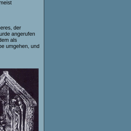
 meist
eres, der
wurde angerufen
dem als
arbe umgehen, und