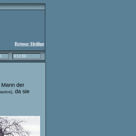
Retour Heilige
0 Mann der
, da sie
aurice)