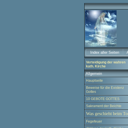
Index aller Seiten
Verteidigung der wahren
kath. Kirche
Allgemein
Hauptseite
Beweise für die Existenz
Gottes
10 GEBOTE GOTTES
Sakrament der Beichte
Was geschieht beim To
Fegefeuer