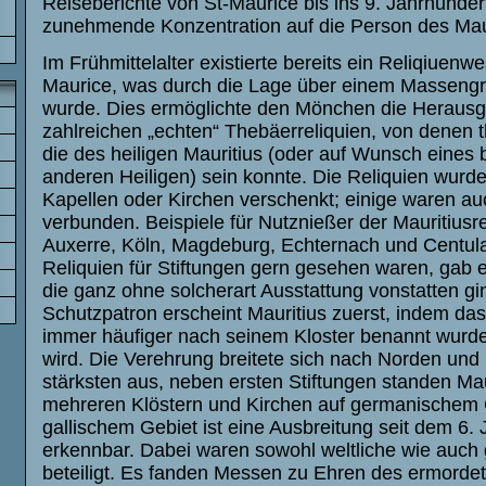
Reiseberichte von St-Maurice bis ins 9. Jahrhunder
zunehmende Konzentration auf die Person des Mau
Im Frühmittelalter existierte bereits ein Reliqiuenwe
Maurice, was durch die Lage über einem Massengr
wurde. Dies ermöglichte den Mönchen die Heraus
zahlreichen „echten“ Thebäerreliquien, von denen t
die des heiligen Mauritius (oder auf Wunsch eines
anderen Heiligen) sein konnte. Die Reliquien wurde
Kapellen oder Kirchen verschenkt; einige waren au
verbunden. Beispiele für Nutznießer der Mauritiusre
Auxerre, Köln, Magdeburg, Echternach und Centul
Reliquien für Stiftungen gern gesehen waren, gab e
die ganz ohne solcherart Ausstattung vonstatten gi
Schutzpatron erscheint Mauritius zuerst, indem da
immer häufiger nach seinem Kloster benannt wurd
wird. Die Verehrung breitete sich nach Norden un
stärksten aus, neben ersten Stiftungen standen Maur
mehreren Klöstern und Kirchen auf germanischem 
gallischem Gebiet ist eine Ausbreitung seit dem 6.
erkennbar. Dabei waren sowohl weltliche wie auch ge
beteiligt. Es fanden Messen zu Ehren des ermorde