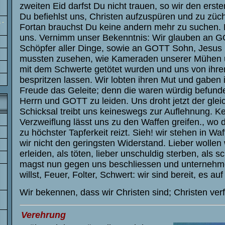
zweiten Eid darfst Du nicht trauen, so wir den erst
Du befiehlst uns, Christen aufzuspüren und zu züch
 -
Fortan brauchst Du keine andern mehr zu suchen. 
uns. Vernimm unser Bekenntnis: Wir glauben an G
Schöpfer aller Dinge, sowie an GOTT Sohn, Jesus 
mussten zusehen, wie Kameraden unserer Mühen 
mit dem Schwerte getötet wurden und uns von ihre
bespritzen lassen. Wir lobten ihren Mut und gaben 
Freude das Geleite; denn die waren würdig befunde
Herrn und GOTT zu leiden. Uns droht jetzt der glei
Schicksal treibt uns keineswegs zur Auflehnung. Ke
Verzweiflung lässt uns zu den Waffen greifen., wo 
zu höchster Tapferkeit reizt. Sieh! wir stehen in Waf
wir nicht den geringsten Widerstand. Lieber wollen
erleiden, als töten, lieber unschuldig sterben, als s
magst nun gegen uns beschliessen und unterneh
willst, Feuer, Folter, Schwert: wir sind bereit, es a
Wir bekennen, dass wir Christen sind; Christen verf
Verehrung