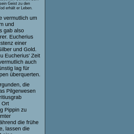
t sein Geist zu den
Tod erhält er Leben.
ie vermutlich um
am und
s gab also
rer. Eucherius
stenz einer
ilber und Gold.
u Eucherius' Zeit
vermutlich auch
nstig lag für
lpen überquerten.
rgunden, die
das Pilgerwesen
itiusgrab
 Ort
g Pippin zu
hmter
ährend die frühe
e, lassen die