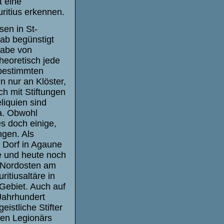
t eine
ritius erkennen.
sen in St-
ab begünstigt
gabe von
heoretisch jede
 bestimmten
n nur an Klöster,
ch mit Stiftungen
liquien sind
a. Obwohl
s doch einige,
ngen. Als
s Dorf in Agaune
e und heute noch
d Nordosten am
itiusaltäre in
Gebiet. Auch auf
 Jahrhundert
istliche Stifter
ten Legionärs