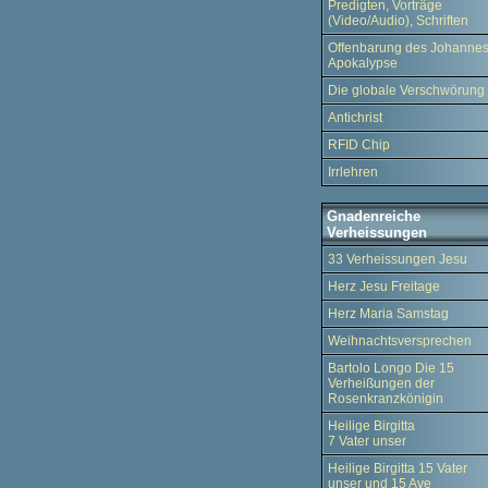
Predigten, Vorträge
(Video/Audio), Schriften
Offenbarung des Johannes
Apokalypse
Die globale Verschwörung
Antichrist
RFID Chip
Irrlehren
Gnadenreiche
Verheissungen
33 Verheissungen Jesu
Herz Jesu Freitage
Herz Maria Samstag
Weihnachtsversprechen
Bartolo Longo Die 15
Verheißungen der
Rosenkranzkönigin
Heilige Birgitta
7 Vater unser
Heilige Birgitta 15 Vater
unser und 15 Ave