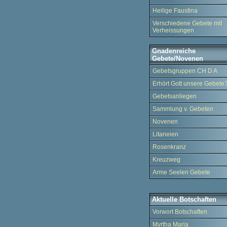
Heilige Faustina
Verschiedene Gebete mit
Verheissungen
Gnadenreiche
Gebete/Novenen
Gebetsgruppen CH D A
Erhört Gott unsere Gebete
Gebetsanliegen
Sammlung v. Gebeten
Novenen
Litaneien
Rosenkranz
Kreuzweg
Arme Seelen Gebete
Aktuelle Botschaften
Vorwort Botschaften
Myrtha Maria