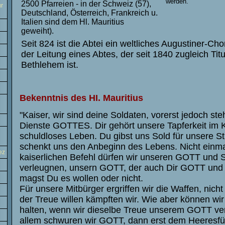
werden.
2500 Pfarreien - in der Schweiz (57),
ur
Deutschland, Österreich, Frankreich u.
Italien sind dem Hl. Mauritius
geweiht).
Seit 824 ist die Abtei ein weltliches Augustiner-Chor
der Leitung eines Abtes, der seit 1840 zugleich Titu
Bethlehem ist.
Bekenntnis des HI. Mauritius
"Kaiser, wir sind deine Soldaten, vorerst jedoch ste
Dienste GOTTES. Dir gehört unsere Tapferkeit im 
schuldloses Leben. Du gibst uns Sold für unsere S
schenkt uns den Anbeginn des Lebens. Nicht einma
ez
kaiserlichen Befehl dürfen wir unseren GOTT und 
verleugnen, unsern GOTT, der auch Dir GOTT und S
magst Du es wollen oder nicht.
Für unsere Mitbürger ergriffen wir die Waffen, nich
der Treue willen kämpften wir. Wie aber können wir
halten, wenn wir dieselbe Treue unserem GOTT ve
allem schwuren wir GOTT, dann erst dem Heeresf