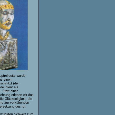
ptreliquiar wurde
us einem
chnitzt (der
el dient als
 Statt einer
ichtung erleben wir das
die Glückseligkeit, die
me zur verklärenden
rsetzung des lot.
ezückten Schwert zum