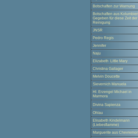
Botschaften zur Warnung
Botschaften aus Kolumbien
Gegeben für diese Zeit der
Reinigung
JNSR
Pedro Regis
Jennifer
Naju
Elizabeth Little Mary
Christina Gallager
Melvin Doucette
Sievernich Manuela
Hl. Erzengel Michael in
Marmora
Divina Sapienza
Ohlau
Elisabeth Kindelmann
(Liebesflamme)
Marguerite aus Chevremon