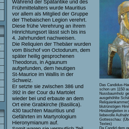
Während der Spätantike und des
Frühmittelalters wurde Mauritius
vor allem als Mitglied der Gruppe
der Thebaischen Legion verehrt.
Diese frühe Verehrung an ihrem
Hinrichtungsort lässt sich bis ins
4. Jahrhundert nachweisen.
Die Reliquien der Thebäer wurden
?
vom Bischof von Octodurum, dem
später heilig gesprochenen
Theodorus, in Agaunum
aufgefunden, dem heutigen
St-Maurice im Wallis in der
Schweiz.
Das Candidus-Hau
Er setzte sie zwischen 386 und
schon um 1150 a
392 in der Cour du Martolet
Nussbaumholz ges
ausgehöhlte Schäd
wieder bei und erbaute an dem
Reliquienkammer).
Ort eine Grabkirche (Basilica).
blutrünstigen Hinr
430 tauchten Mauritius und
Hinübergleiten in 
liebevolle Aufnah
Gefährten im Martyrologium
Gottesschau: (Übe
Hieronymianum auf.
Textes)
Da Candid dem g
Somit waren sie vermutlich Teil