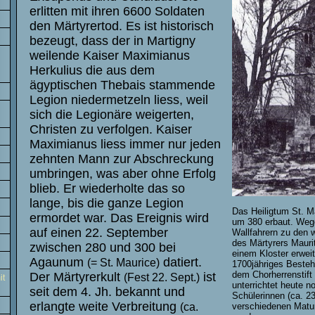
erlitten mit ihren 6600 Soldaten
den Märtyrertod. Es ist historisch
bezeugt, dass der in Martigny
weilende Kaiser Maximianus
Herkulius die aus dem
ägyptischen Thebais stammende
Legion niedermetzeln liess, weil
sich die Legionäre weigerten,
Christen zu verfolgen. Kaiser
Maximianus
liess immer nur jeden
zehnten Mann zur Abschreckung
umbringen, was aber ohne Erfolg
blieb. Er wiederholte das so
lange, bis die ganze Legion
Das Heiligtum St. M
ermordet war. Das Ereignis wird
um 380 erbaut. Weg
auf einen 22. September
Wallfahrern zu den 
des Märtyrers Mauri
zwischen 280 und 300 bei
einem Kloster erweit
Agaunum
datiert.
(= St. Maurice)
1700jähriges Besteh
dem Chorherrenstift
Der Märtyrerkult
ist
(Fest 22. Sept.)
it
unterrichtet heute 
seit dem 4. Jh. bekannt und
Schülerinnen (ca. 23
erlangte weite Verbreitung
verschiedenen Matur
(ca.