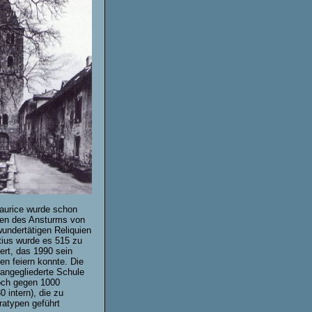
aurice wurde schon
en des Ansturms von
wundertätigen Reliquien
tius wurde es 515 zu
ert, das 1990 sein
en feiern konnte. Die
 angegliederte Schule
noch gegen 1000
0 intern), die zu
atypen geführt