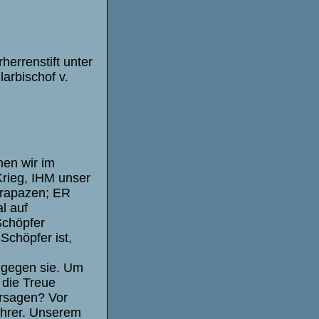
herrenstift unter
larbischof v.
hen wir im
Krieg, IHM unser
trapazen; ER
l auf
Schöpfer
chöpfer ist,
t gegen sie. Um
 die Treue
rsagen? Vor
ührer. Unserem