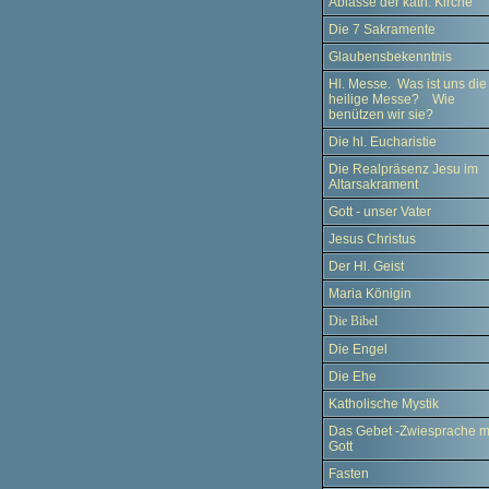
Ablässe der kath. Kirche
Die 7 Sakramente
Glaubensbekenntnis
Hl. Messe. Was ist uns die
heilige Messe? Wie
benützen wir sie?
Die hl. Eucharistie
Die Realpräsenz Jesu im
Altarsakrament
Gott - unser Vater
Jesus Christus
Der Hl. Geist
Maria Königin
Die Bibel
Die Engel
Die Ehe
Katholische Mystik
Das Gebet -Zwiesprache m
Gott
Fasten