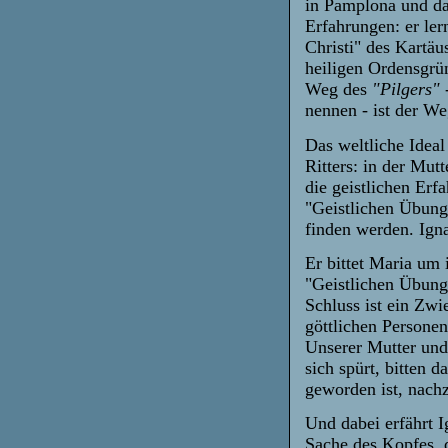
in Pamplona und da
Erfahrungen: er lern
Christi" des Kartä
heiligen Ordensgrü
Weg des
"Pilgers"
-
nennen - ist der W
Das weltliche Ideal
Ritters: in der Mut
die geistlichen Er
"Geistlichen Übung
finden werden. Igna
Er bittet Maria um 
"Geistlichen Übung
Schluss ist ein Zw
göttlichen Person
Unserer Mutter und 
sich spürt, bitten
geworden ist, nach
Und dabei erfährt I
Sache des Kopfes, d