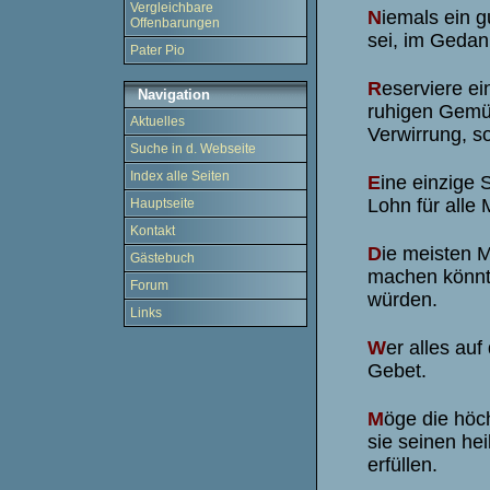
Vergleichbare
N
iemals ein 
Offenbarungen
sei, im Gedan
Pater Pio
R
eserviere ei
Navigation
ruhigen Gemüt
Aktuelles
Verwirrung, so
Suche in d. Webseite
Index alle Seiten
E
ine einzige 
Lohn für alle
Hauptseite
Kontakt
D
ie meisten 
Gästebuch
machen könnte
Forum
würden.
Links
W
er alles auf
Gebet.
M
öge die höc
sie seinen he
erfüllen.