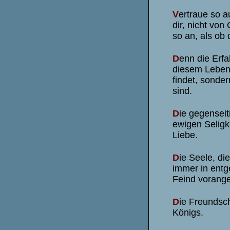
V
ertraue so a
dir, nicht vo
so an, als ob 
D
enn die Erfa
diesem Leben 
findet, sonder
sind.
D
ie gegenseit
ewigen Seligke
Liebe.
D
ie Seele, di
immer in entg
Feind vorange
D
ie Freundsc
Königs.