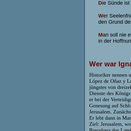
D
ie Sünde ist
W
er Seelenfri
den Grund des
M
an soll nie 
in der Hoffnu
Wer war Ign
Historiker nennen 
López de Oñaz y Lo
jüngstes von dreize
Dienste des Königs
er bei der Verteid
Genesung auf Schlo
Jerusalem. Zunächst
Er lebt dann in Ma
Ziel: Jerusalem, wo
Barcelona das Late