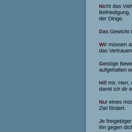
N
icht das Viel
Befriedigung,
der Dinge.
D
as Gewicht d
W
ir müssen a
das Vertrauen
G
eistige Bew
aufgehalten w
H
ilf mir, Her
damit ich dir 
N
ur eines mü
Ziel fördert.
J
e freigebiger
ihn gegen dic