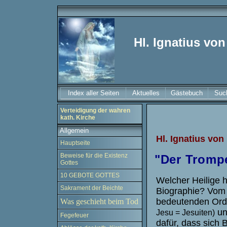
Hl. Ignatius von
Index aller Seiten
Aktuelles
Gästebuch
Suc
Verteidigung der wahren
kath. Kirche
Allgemein
Hl. Ignatius von
Hauptseite
Beweise für die Existenz
"Der Trompe
Gottes
10 GEBOTE GOTTES
Welcher Heilige 
Sakrament der Beichte
Biographie? Vom 
bedeutenden Or
Was geschieht beim Tod
und
Jesu = Jesuiten)
Fegefeuer
dafür, dass sich 