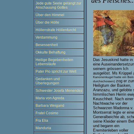
des Fleisches..
Jede gute Seele gelangt zur
Anschauung Gottes
Über den Himmel
Über die Hölle
Höllenstrafe Höllenfurcht
Verdammung
Besessenheit
Okkulte Behaftung
Das Jesuskind hatte in
Heilige Begebenheiten
Lebensläufe
eine Auseinander­setzu
seinem grössern Ich
Pater Pio spricht zur Welt
ausgelöst. Ms Krüppel
Kanonenkugel hatte ein Bein
Gedanken und
zog er zu
durchschossen)
Überlegungen
Heiligtum der Basken,
Aranzazu, und gelobte 
Schwester Josefa Menendez
himmlischen Herrin ewi
Maria von Agreda
Keuschheit. Nach einer
Nachtwache vor der
Barbara Weigand
Schwarzen Madonna v.
Montserrat legte er eine
Fratel Cosimo
Generalbeichte ab, sch
Fra Elia
seine Kleider einem Bet
und be­gann ein
Manduria
Eremitenleben voller