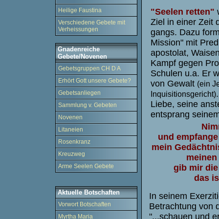
"Seelen retten"
w
Heilige Faustina
Ziel in einer Zeit
Verschiedene Gebete mit
Verheissungen
gangs. Dazu formi
Mission" mit Pred
Gnadenreiche
apostolat, Waise
Gebete/Novenen
Kampf gegen Pros
Gebetsgruppen CH D A
Schulen u.a. Er
Erhört Gott unsere Gebete?
von Gewalt
(ein J
Gebetsanliegen
Inquisitionsgericht)
Liebe, seine an
Sammlung v. Gebeten
entsprang seine
Novenen
Nimm
Litaneien
und empfange 
Rosenkranz
mein Gedächtni
Kreuzweg
meinen 
gib mir di
Arme Seelen Gebete
das is
Aktuelle Botschaften
In seinem Exerziti
Vorwort Botschaften
Betrachtung von 
"...schauen und e
Myrtha Maria