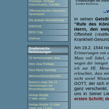
Entbehrungen bei Manr
Predigten, Vorträge
(nördlich Barcelona)
(Video/Audio), Schriften
...
Offenbarung des Johannes -
Apokalypse
In seinen
Geist
Die globale Verschwörung
"Rufe des Köni
Antichrist
Herrn, den ewi
RFID Chip
Offenheit
(=Indiff
Irrlehren
Krankheit-Gesund
Am 19.2. 1544 not
Gnadenreiche
Verheissungen
Erinnerungen von de
Mass voll Jubel, 
33 Verheissungen Jesu
wegen der innigen L
Herz Jesu Freitage
ich zur HI. Mess
Herz Maria Samstag
erleuchtet, dass mi
Weihnachtsversprechen
nicht soviel Wisse
Bartolo Longo Die 15
GOTT, der sich in
Verheißungen der
ganz verschenkt, 
Rosenkranzkönigin
uns in Seiner L
Heilige Birgitta
ersten Schritt; 
7 Vater unser
Heilige Birgitta 15 Vater
unser und 15 Ave