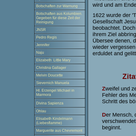
wird und am Ende 
Botschaften zur Warnung
Botschaften aus Kolumbien.
1622 wurde der 'T
Gegeben für diese Zeit der
Gesellschaft Jesu
Reinigung
beobachtet. Doch 
JNSR
ihrem Ziel abbrin
Pedro Regis
Übersee denen, di
Jennifer
wieder vergessen 
erduldet and gelit
Naju
Elizabeth Little Mary
Christina Gallager
Zita
Melvin Doucette
Sievernich Manuela
Z
weifel und z
Hl. Erzengel Michael in
Fehler des Me
Marmora
Schritt des b
Divina Sapienza
Ohlau
D
er Mensch, 
Elisabeth Kindelmann
verschwendet s
(Liebesflamme)
beginnt.
Marguerite aus Chevremont