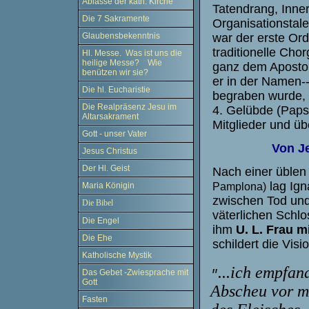
Ablässe der kath. Kirche
Tatendrang, Inner
Die 7 Sakramente
Organisationstale
war der erste Ord
Glaubensbekenntnis
traditionelle Cho
Hl. Messe. Was ist uns die
heilige Messe? Wie
ganz dem Apostol
benützen wir sie?
er in der Namen-
Die hl. Eucharistie
begraben wurde, 
Die Realpräsenz Jesu im
4. Gelübde (Papst
Altarsakrament
Mitglieder und ü
Gott - unser Vater
Von Je
Jesus Christus
Der Hl. Geist
Nach einer üble
lag Ign
Maria Königin
Pamplona)
zwischen Tod un
Die Bibel
väterlichen Schlo
Die Engel
ihm
U. L. Frau 
Die Ehe
schildert die Visi
Katholische Mystik
...ich empfan
"
Das Gebet -Zwiesprache mit
Gott
Abscheu vor m
Fasten