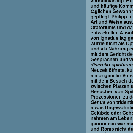
vernachlässigt. He
und häufige Kommu
täglichen Gewohnh
gepflegt. Philipp 
Art und Weise aus.
Oratoriums und das
entwickelten Ausüb
von Ignatius lag 
wurde nicht als Op
und als Nahrung 
mit dem Gericht de
Gesprächen und wu
discretio spirituum
Neuzeit öffnete, k
ein origineller Vo
mit dem Besuch de
zwischen Plätzen 
Besuchen von Spit
Prozessionen zu d
Genus
von tridenti
etwas Ungewöhnlic
Gelübde oder Geho
nahmen am Leben 
genommen war man 
und Roms nicht dur