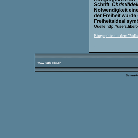
Schrift
Christifide
Notwendigkeit eine
der Freiheit wurd
Freiheitsideal sym
Quelle:http://users.libero
Biographie aus dem "Voll
.
www.kath-zdw.ch
Seiten-