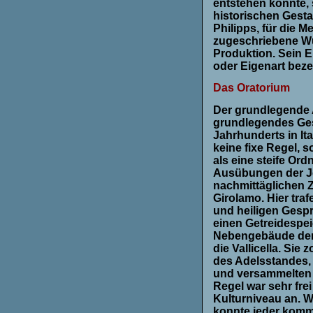
entstehen konnte,
historischen Gesta
Philipps, für die M
zugeschriebene Wu
Produktion. Sein E
oder Eigenart beze
Das Oratorium
Der grundlegende 
grundlegendes Ges
Jahrhunderts in Ita
keine fixe Regel, 
als eine steife Or
Ausübungen der Je
nachmittäglichen 
Girolamo. Hier tr
und heiligen Gesp
einen Getreidespei
Nebengebäude der 
die Vallicella. Sie
des Adelsstandes,
und versammelten 
Regel war sehr fr
Kulturniveau an. 
konnte jeder komm