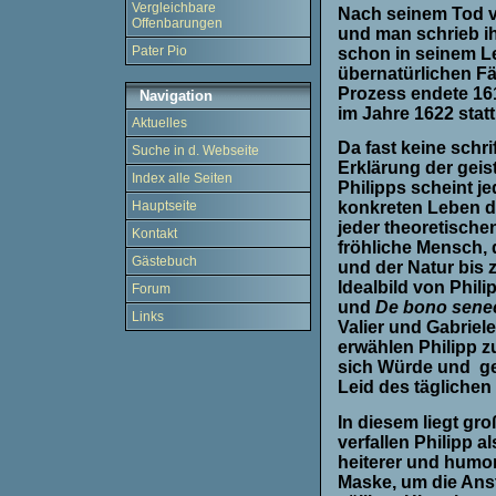
Vergleichbare
Nach seinem Tod ve
Offenbarungen
und man schrieb ih
Pater Pio
schon in seinem L
übernatürlichen F
Prozess endete 161
Navigation
im Jahre 1622 statt
Aktuelles
Da fast keine schr
Suche in d. Webseite
Erklärung der gei
Index alle Seiten
Philipps scheint 
konkreten Leben d
Hauptseite
jeder theoretische
Kontakt
fröhliche Mensch, 
Gästebuch
und der Natur bis z
Idealbild von Phil
Forum
und
De bono senec
Links
Valier und Gabriele
erwählen Philipp z
sich Würde und
g
Leid des tägliche
In diesem liegt gro
verfallen Philipp 
heiterer und humorv
Maske, um die Anst