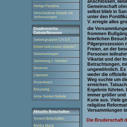
anschlossen, ließe
Heilige Faustina
Gemeinschaft ohn
selbst blieb in S
Verschiedene Gebete mit
unter den Pontifik
Verheissungen
V. erregte alles g
die Versammlungen
Gnadenreiche
Gebete/Novenen
frommen Bußgänge
feierlichen Besuch
Gebetsgruppen CH D A
Pilgerprozession 
Erhört Gott unsere Gebete?
Freien, an der be
Personen teilnah
Gebetsanliegen
Vikariat und der I
Sammlung v. Gebeten
Betrachtungen, mi
Novenen
ungewöhnlich. Es 
weder die offiziel
Litaneien
Weg suchte um die
Rosenkranz
erreichen. Tatsac
Kreuzweg
Ergebnis führten.
immer größer und v
Arme Seelen Gebete
Kurie aus. Viele g
religiöse Reform
Versammlungen teil
Aktuelle Botschaften
Vorwort Botschaften
Die Bruderschaft d
Myrtha Maria