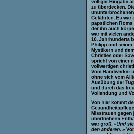
völliger Hingabe 
zu überdecken. Di
ununterbrochenen 
Gefährten. Es war 
päpstlichen Roms u
der ihn auch körpe
war mit vielen and
16. Jahrhunderts 
Philipp und seiner
Mystikern und dem
Christies oder Sav
spricht von einer 
vollwertigen chris
Vom Handwerker un
ohne sich vom Allt
Ausübung der Tuge
und durch das fre
Vollendung und Vo
Von hier kommt der
Gesundheitspflege
Misstrauen gegen j
übertriebene Entha
war groß.
«Und sie
den anderen. »
Von