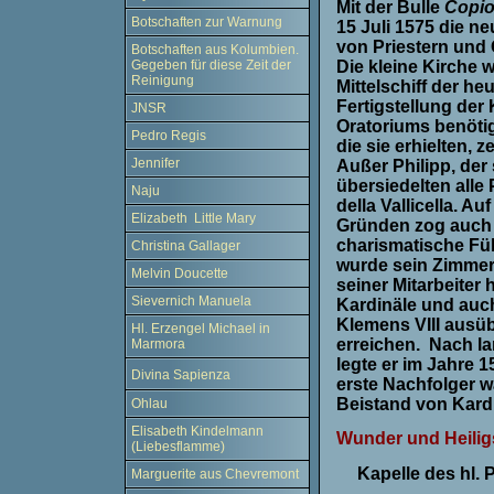
Mit der Bulle
Copio
Botschaften zur Warnung
15 Juli 1575 die n
von Priestern und Ge
Botschaften aus Kolumbien.
Die kleine Kirche 
Gegeben für diese Zeit der
Reinigung
Mittelschiff der he
Fertigstellung de
JNSR
Oratoriums benötigt
Pedro Regis
die sie erhielten,
Jennifer
Außer Philipp, der 
übersiedelten alle 
Naju
della Vallicella. 
Elizabeth Little Mary
Gründen zog auch e
charismatische Füh
Christina Gallager
wurde sein Zimmer
Melvin Doucette
seiner Mitarbeiter 
Sievernich Manuela
Kardinäle und auch
Klemens VIII ausüb
Hl. Erzengel Michael in
erreichen.
Nach la
Marmora
legte er im Jahre 
Divina Sapienza
erste Nachfolger w
Beistand von Kard
Ohlau
Elisabeth Kindelmann
Wunder und Heili
(Liebesflamme)
Kapelle des hl. 
Marguerite aus Chevremont