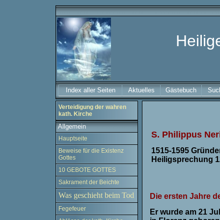
Heilig
Index aller Seiten
Aktuelles
Gästebuch
Suc
Verteidigung der wahren
kath. Kirche
Allgemein
S. Philippus Ner
Hauptseite
1515-1595 Gründer 
Beweise für die Existenz
Gottes
Heiligsprechung 12
10 GEBOTE GOTTES
Sakrament der Beichte
Was geschieht beim Tod
Die ersten Jahre d
Fegefeuer
Er wurde am 21 Jul