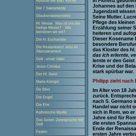
in Florenz geboren 
Ablässe der kath. Kirche
Johannes auf den 
Die 7 Sakramente
Jugendzeit wissen 
Glaubensbekenntnis
Seine Mutter, Lucr
Pflege des kleinen 
Hl. Messe. Was ist uns die
Erzählung seiner S
heilige Messe? Wie
benützen wir sie?
heiteren und auf
Dieser Kosename bl
Die hl. Eucharistie
besondere Berufung
Die Realpräsenz Jesu im
das Kloster des hl
Altarsakrament
das ich erlernte, 
Gott - unser Vater
lernte er den Geist
Krise und der Bel
Jesus Christus
stark spürbar war.
Der Hl. Geist
Philipp zieht nac
Maria Königin
Die Bibel
Im Alter von 18 Jah
zurück. Entsprech
Die Engel
nach S. Germano i
Die Ehe
Handel war nicht s
sich in Rom, wo er
Katholische Mystik
Jahre sind für Rom
Das Gebet -Zwiesprache mit
die ersten Spannu
Gott
Ende der Renaissa
Fasten
ersten Jahre verbr