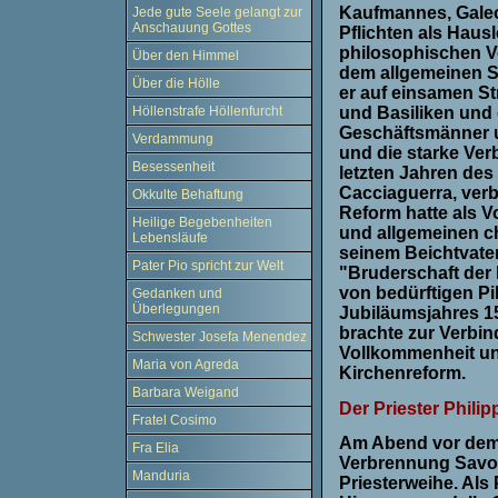
Kaufmannes, Galeot
Jede gute Seele gelangt zur
Anschauung Gottes
Pflichten als Hau
philosophischen V
Über den Himmel
dem allgemeinen St
Über die Hölle
er auf einsamen S
Höllenstrafe Höllenfurcht
und Basiliken und
Geschäftsmänner u
Verdammung
und die starke Ver
Besessenheit
letzten Jahren des 
Cacciaguerra, ver
Okkulte Behaftung
Reform hatte als Vo
Heilige Begebenheiten
und allgemeinen ch
Lebensläufe
seinem Beichtvate
Pater Pio spricht zur Welt
"Bruderschaft der h
von bedürftigen Pi
Gedanken und
Überlegungen
Jubiläumsjahres 1
brachte zur Verbi
Schwester Josefa Menendez
Vollkommenheit un
Maria von Agreda
Kirchenreform.
Barbara Weigand
Der Priester Philip
Fratel Cosimo
Am Abend vor dem F
Fra Elia
Verbrennung Savon
Manduria
Priesterweihe. Als