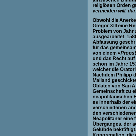
religiösen Orden 
vermeiden will, dar
Obwohl die Anerke
Gregor XIII eine R
Problem von Jahr z
ausgearbeitet. 158
Abfassung geschrie
für das gemeinsame
von einem «
Propst
und das Recht auf 
schon im Jahre 157
welcher die Oratori
Nachdem Philipp di
Mailand geschickte
Oblaten von San A
Gemeinschaft zu e
neapolitanischen B
es innerhalb der e
verschiedenen and
den verschiedenen
Neapolitaner eine 
Überganges, der au
Gelübde bekräftigt
Kongregation, die 