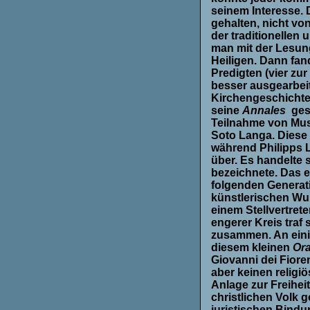
seinem Interesse.
gehalten, nicht vo
der traditionellen
man mit der Lesung
Heiligen. Dann fan
Predigten (vier zur
besser ausgearbei
Kirchengeschicht
seine
Annales
ges
Teilnahme von Mus
Soto Langa. Diese 
während Philipps 
über. Es handelte 
bezeichnete. Das en
folgenden Generati
künstlerischen Wu
einem Stellvertret
engerer Kreis traf
zusammen. An ein
diesem kleinen
Or
Giovanni dei Fioren
aber keinen religi
Anlage zur Freihe
christlichen Volk 
juristischen Bindu