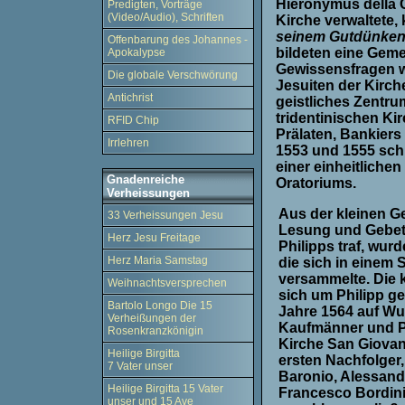
Hieronymus della C
Predigten, Vorträge
(Video/Audio), Schriften
Kirche verwaltete, 
seinem Gutdünken 
Offenbarung des Johannes -
bildeten eine Gemei
Apokalypse
Gewissensfragen w
Die globale Verschwörung
Jesuiten der Kirch
Antichrist
geistliches Zentru
tridentinischen Ki
RFID Chip
Prälaten, Bankier
Irrlehren
1553 und 1555 sch
einer einheitlich
Gnadenreiche
Oratoriums.
Verheissungen
Aus der kleinen G
33 Verheissungen Jesu
Lesung und Gebet
Herz Jesu Freitage
Philipps traf, wur
Herz Maria Samstag
die sich in einem 
versammelte. Die 
Weihnachtsversprechen
sich um Philipp ge
Bartolo Longo Die 15
Jahre 1564 auf Wu
Verheißungen der
Kaufmänner und Po
Rosenkranzkönigin
Kirche San Giovann
Heilige Birgitta
ersten Nachfolger,
7 Vater unser
Baronio, Alessand
Heilige Birgitta 15 Vater
Francesco Bordini,
unser und 15 Ave