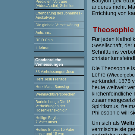
Babylon gekreuzigt
Predigten, Vorträge
(Video/Audio), Schriften
anderes mehr. Man
Errichtung von kar
Offenbarung des Johannes -
Apokalypse
Die globale Verschwörung
Theosophie 
Antichrist
Für jeden Katholik
RFID Chip
Gesellschaft, der
Irrlehren
Schrifttums verbot
christentumsfeindli
Gnadenreiche
Verheissungen
Die Theosophie ist
33 Verheissungen Jesu
Lehre
(Wiedergebur
Herz Jesu Freitage
verkündet. 1875 v
heute weltweit ve
Herz Maria Samstag
kirchenfeindliche 
Weihnachtsversprechen
zusammengesetzt:
Bartolo Longo Die 15
Spiritismus, frei
Verheißungen der
Rosenkranzkönigin
Philosophie will s
Heilige Birgitta
7 Vater unser
Um sich als
Weltr
vermischte sie ge
Heilige Birgitta 15 Vater
unser und 15 Ave