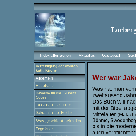
Lorberg
Index aller Seiten
Aktuelles
Gästebuch
Suc
Verteidigung der wahren
kath. Kirche
Wer war Jak
Allgemein
Hauptseite
Was hat man vom
Beweise für die Existenz
zweitausend Jahr
Gottes
Das Buch will nac
10 GEBOTE GOTTES
mit der Bibel abg
Sakrament der Beichte
Mittelalter
(Malachi
Böhme, Swedenborg,
Was geschieht beim Tod
bis in die modern
Fegefeuer
auch verpflichten