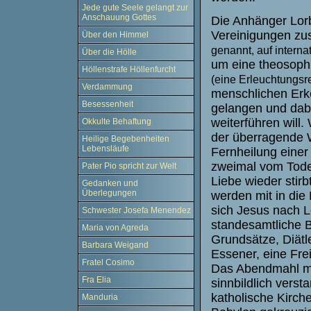
Jede gute Seele gelangt zur
Anschauung Gottes
Die Anhänger Lor
Vereinigungen 
Über den Himmel
genannt, auf interna
Über die Hölle
um eine theosophi
Höllenstrafe Höllenfurcht
(eine Erleuchtungsre
Verdammung
menschlichen Erke
Besessenheit
gelangen und dabe
weiterführen will.
Okkulte Behaftung
der überragende 
Heilige Begebenheiten
Lebensläufe
Fernheilung einer
zweimal vom Tode 
Pater Pio spricht zur Welt
Liebe wieder stirb
Gedanken und
Überlegungen
werden mit in die
sich Jesus nach Lo
Schwester Josefa Menendez
standesamtliche 
Maria von Agreda
Grundsätze, Diätle
Barbara Weigand
Essener, eine Fre
Fratel Cosimo
Das Abendmahl mi
Fra Elia
sinnbildlich vers
katholische Kirch
Manduria