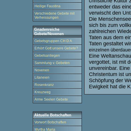
christliche Kultur
entweder das eine
Heilige Faustina
verwischt den Unt
Verschiedene Gebete mit
Verheissungen
Die Menschenseel
sich bis zum voll
Gnadenreiche
zahlreichen Wiede
Gebete/Novenen
Taten aus dem ein
Gebetsgruppen CH D A
Taten gestaltet wi
Erhört Gott unsere Gebete?
einzelnen überdauer
Eine Weltanschau
Gebetsanliegen
vergottet, ist mit
Sammlung v. Gebeten
unvereinbar. Ein
Novenen
Christentum ist u
Litaneien
Schöpfung der We
Rosenkranz
Ewigkeit hat die K
Kreuzweg
Arme Seelen Gebete
Aktuelle Botschaften
Vorwort Botschaften
Myrtha Maria