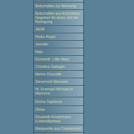
Botschaften zur Warnung
Botschaften aus Kolumbien.
Gegeben für diese Zeit der
Reinigung
JNSR
Pedro Regis
Jennifer
Naju
Elizabeth Little Mary
Christina Gallager
Melvin Doucette
Sievernich Manuela
Hl. Erzengel Michael in
Marmora
Divina Sapienza
Ohlau
Elisabeth Kindelmann
(Liebesflamme)
Marguerite aus Chevremont