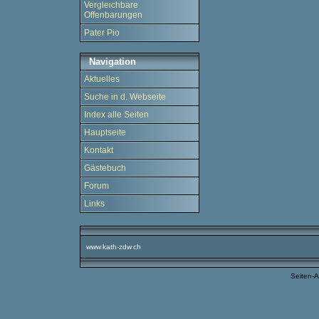
Vergleichbare
Offenbarungen
Pater Pio
Navigation
Aktuelles
Suche in d. Webseite
Index alle Seiten
Hauptseite
Kontakt
Gästebuch
Forum
Links
www.kath-zdw.ch
Seiten-