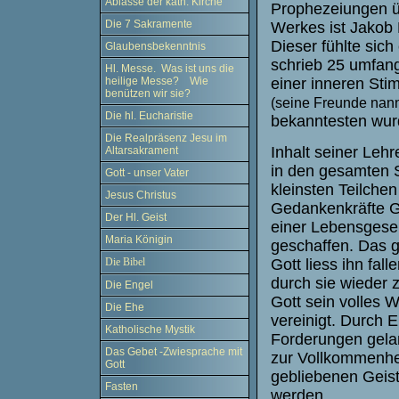
Ablässe der kath. Kirche
Prophezeiungen üb
Die 7 Sakramente
Werkes ist Jakob
Dieser fühlte sic
Glaubensbekenntnis
schrieb 25 umfang
Hl. Messe. Was ist uns die
heilige Messe? Wie
einer inneren Sti
benützen wir sie?
(seine Freunde nann
Die hl. Eucharistie
bekanntesten wur
Die Realpräsenz Jesu im
Inhalt seiner Lehr
Altarsakrament
in den gesamten S
Gott - unser Vater
kleinsten Teilche
Jesus Christus
Gedankenkräfte G
Der Hl. Geist
einer Lebensgesel
Maria Königin
geschaffen. Das gr
Gott liess ihn fal
Die Bibel
durch sie wieder 
Die Engel
Gott sein volles 
Die Ehe
vereinigt. Durch Er
Katholische Mystik
Forderungen gelan
Das Gebet -Zwiesprache mit
zur Vollkommenhei
Gott
gebliebenen Geist
Fasten
werden.