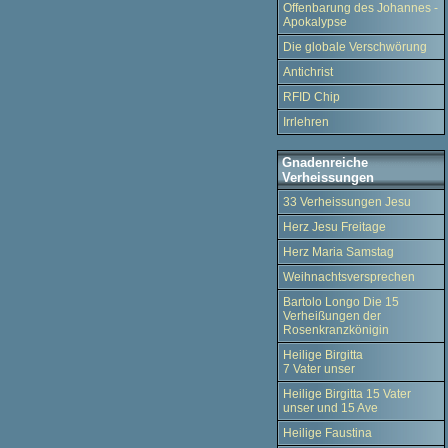
Offenbarung des Johannes -
Apokalypse
Die globale Verschwörung
Antichrist
RFID Chip
Irrlehren
Gnadenreiche
Verheissungen
33 Verheissungen Jesu
Herz Jesu Freitage
Herz Maria Samstag
Weihnachtsversprechen
Bartolo Longo Die 15
Verheißungen der
Rosenkranzkönigin
Heilige Birgitta
7 Vater unser
Heilige Birgitta 15 Vater
unser und 15 Ave
Heilige Faustina