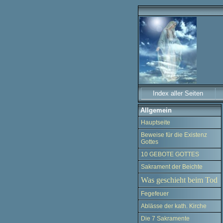
Index aller Seiten
Allgemein
Hauptseite
Beweise für die Existenz
Gottes
10 GEBOTE GOTTES
Sakrament der Beichte
Was geschieht beim Tod
Fegefeuer
Ablässe der kath. Kirche
Die 7 Sakramente