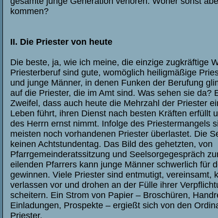
gesamte junge Generation verloren. Woher sonst aber
kommen?
II. Die Priester von heute
Die beste, ja, wie ich meine, die einzige zugkräftige
Priesterberuf sind gute, womöglich heiligmäßige Pries
und junge Männer, in denen Funken der Berufung gl
auf die Priester, die im Amt sind. Was sehen sie da? 
Zweifel, dass auch heute die Mehrzahl der Priester ei
Leben führt, ihren Dienst nach besten Kräften erfüllt 
des Herrn ernst nimmt. Infolge des Priestermangels s
meisten noch vorhandenen Priester überlastet. Die S
keinen Achtstundentag. Das Bild des gehetzten, von
Pfarrgemeinderatssitzung und Seelsorgegespräch zur 
eilenden Pfarrers kann junge Männer schwerlich für d
gewinnen. Viele Priester sind entmutigt, vereinsamt,
verlassen vor und drohen an der Fülle ihrer Verpflich
scheitern. Ein Strom von Papier – Broschüren, Hand
Einladungen, Prospekte – ergießt sich von den Ordina
Priester.