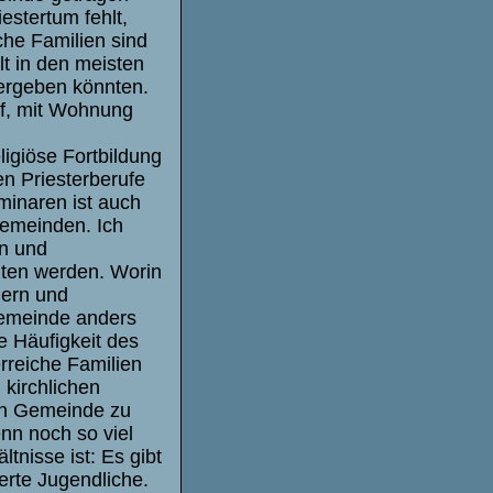
estertum fehlt,
che Familien sind
lt in den meisten
tergeben könnten.
uf, mit Wohnung
igiöse Fortbildung
en Priesterberufe
inaren ist auch
gemeinden. Ich
en und
lten werden. Worin
iern und
Gemeinde anders
e Häufigkeit des
rreiche Familien
kirchlichen
gen Gemeinde zu
nn noch so viel
tnisse ist: Es gibt
erte Jugendliche.