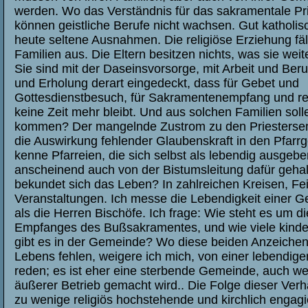
werden. Wo das Verständnis für das sakramentale Pri
können geistliche Berufe nicht wachsen. Gut katholis
heute seltene Ausnahmen. Die religiöse Erziehung fäl
Familien aus. Die Eltern besitzen nichts, was sie wei
Sie sind mit der Daseinsvorsorge, mit Arbeit und Ber
und Erholung derart eingedeckt, dass für Gebet und
Gottesdienstbesuch, für Sakramentenempfang und rel
keine Zeit mehr bleibt. Und aus solchen Familien soll
kommen? Der mangelnde Zustrom zu den Priestersem
die Auswirkung fehlender Glaubenskraft in den Pfarr
kenne Pfarreien, die sich selbst als lebendig ausgeb
anscheinend auch von der Bistumsleitung dafür geha
bekundet sich das Leben? In zahlreichen Kreisen, Fe
Veranstaltungen. Ich messe die Lebendigkeit einer 
als die Herren Bischöfe. Ich frage: Wie steht es um di
Empfanges des Bußsakramentes, und wie viele kinde
gibt es in der Gemeinde? Wo diese beiden Anzeichen 
Lebens fehlen, weigere ich mich, von einer lebendi
reden; es ist eher eine sterbende Gemeinde, auch we
äußerer Betrieb gemacht wird.. Die Folge dieser Verhäl
zu wenige religiös hochstehende und kirchlich engagi