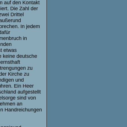
en auf den Kontakt
iert. Die Zahl der
wei Drittel
e außerund
prechen. In jedem
dafür
mmenbruch in
enden
st etwas
 keine deutsche
ernsthaft
strengungen zu
er Kirche zu
ndigen und
hren. Ein Heer
chland aufgestellt
elsorge sind von
 nehmen an
sen Handreichungen