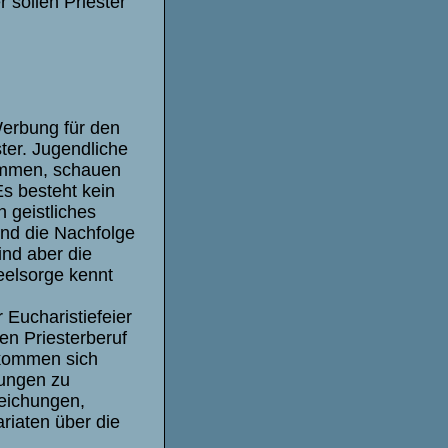
 sollen Priester
 Werbung für den
ter. Jugendliche
immen, schauen
Es besteht kein
n geistliches
und die Nachfolge
ind aber die
eelsorge kennt
Eucharistiefeier
en Priesterberuf
 kommen sich
tungen zu
reichungen,
riaten über die