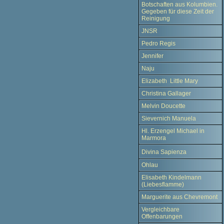
Botschaften aus Kolumbien.
Gegeben für diese Zeit der
Reinigung
JNSR
Pedro Regis
Jennifer
Naju
Elizabeth Little Mary
Christina Gallager
Melvin Doucette
Sievernich Manuela
Hl. Erzengel Michael in
Marmora
Divina Sapienza
Ohlau
Elisabeth Kindelmann
(Liebesflamme)
Marguerite aus Chevremont
Vergleichbare
Offenbarungen