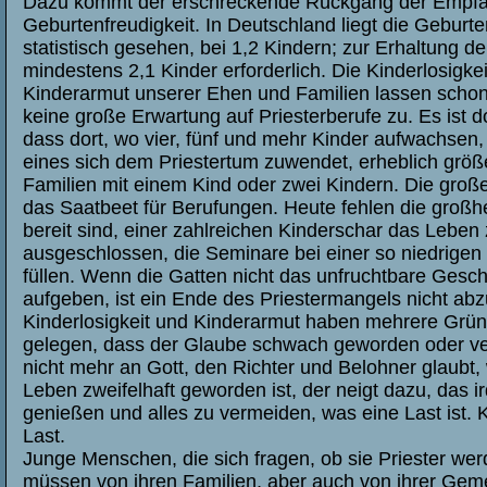
Dazu kommt der erschreckende Rückgang der Empf
Geburtenfreudigkeit. In Deutschland liegt die Geburte
statistisch gesehen, bei 1,2 Kindern; zur Erhaltung d
mindestens 2,1 Kinder erforderlich. Die Kinderlosigkei
Kinderarmut unserer Ehen und Familien lassen schon
keine große Erwartung auf Priesterberufe zu. Es ist do
dass dort, wo vier, fünf und mehr Kinder aufwachsen
eines sich dem Priestertum zuwendet, erheblich größer
Familien mit einem Kind oder zwei Kindern. Die große
das Saatbeet für Berufungen. Heute fehlen die großhe
bereit sind, einer zahlreichen Kinderschar das Leben 
ausgeschlossen, die Seminare bei einer so niedrigen
füllen. Wenn die Gatten nicht das unfruchtbare Gesc
aufgeben, ist ein Ende des Priestermangels nicht ab
Kinderlosigkeit und Kinderarmut haben mehrere Gründe
gelegen, dass der Glaube schwach geworden oder ver
nicht mehr an Gott, den Richter und Belohner glaubt
Leben zweifelhaft geworden ist, der neigt dazu, das i
genießen und alles zu vermeiden, was eine Last ist. K
Last.
Junge Menschen, die sich fragen, ob sie Priester we
müssen von ihren Familien, aber auch von ihrer Gem