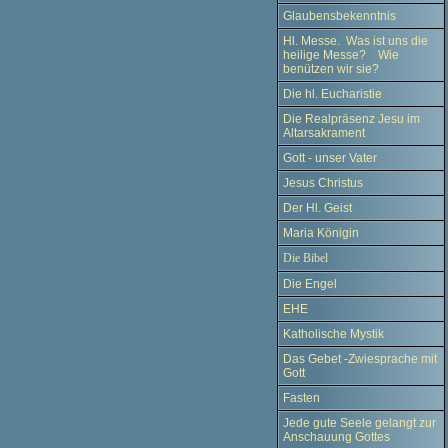
Glaubensbekenntnis
Hl. Messe. Was ist uns die
heilige Messe? Wie
benützen wir sie?
Die hl. Eucharistie
Die Realpräsenz Jesu im
Altarsakrament
Gott - unser Vater
Jesus Christus
Der Hl. Geist
Maria Königin
Die Bibel
Die Engel
EHE
Katholische Mystik
Das Gebet -Zwiesprache mit
Gott
Fasten
Jede gute Seele gelangt zur
Anschauung Gottes