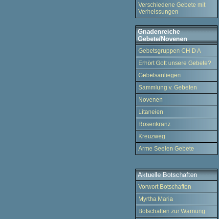
Verschiedene Gebete mit
Verheissungen
Gnadenreiche
Gebete/Novenen
Gebetsgruppen CH D A
Erhört Gott unsere Gebete?
Gebetsanliegen
Sammlung v. Gebeten
Novenen
Litaneien
Rosenkranz
Kreuzweg
Arme Seelen Gebete
Aktuelle Botschaften
Vorwort Botschaften
Myrtha Maria
Botschaften zur Warnung