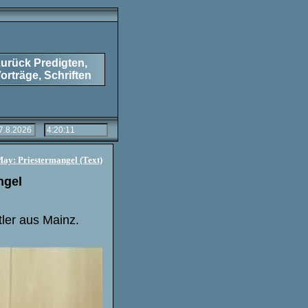
urück Predigten,
orträge, Schriften
May: Priestermangel (Text)
ngel
tler aus Mainz.