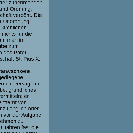
g, der zunehmenden
 und Ordnung,
chaft verpönt. Die
er Unordnung
 kirchlichen
ichts für die
nn man in
iebe zum
n des Pater
chaft St. Pius X.
Heranwachsens
 gediegene
rricht versagt an
abe, gründliches
ermitteln; er
entfernt von
unzulänglich oder
 vor der Aufgabe,
rnehmen zu
0 Jahren fast die