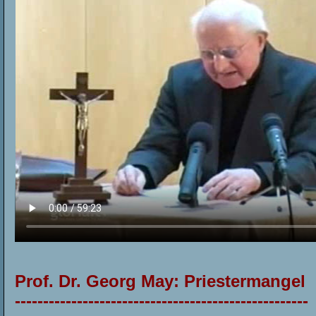
Prof. Dr. Georg May:
Priestermangel
----------------------------------------------------