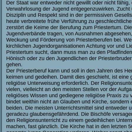
Der Staat war entweder nicht gewillt oder nicht fähi
Verwahrlosung der Jugend entgegenzuwirken. Zucht
Disziplin und Respekt sind in der permissiven Gesells
heute verbreitete frühe Verführung zu geschlechtlich
zerstört die Keime der Berufung zum Priestertum. Die
Jugendverbände tragen, von Ausnahmen abgesehen, n
Weckung und Förderung von Priesterberufen bei. We
kirchlichen Jugendorganisationen Achtung vor und L
Priestertum sucht, dann muss man zu den Pfadfinder
Hönisch oder zu den Jugendlichen der Priesterbruders
gehen.
Der Priesterberuf kann und soll in den Jahren des 
keimen und gedeihen. Damit dies geschieht, ist eine
religiöse Unterweisung erforderlich. Der Religionsunte
vielen, vielleicht an den meisten Stellen vor der Aufg
religiöses Wissen und gediegene religiöse Praxis zu v
bindet weithin nicht an Glauben und Kirche, sondern 
beiden. Die meisten Unterrichtsmittel sind entweder 
geradezu glaubensgefährdend. Die Bischöfe versagen
den Religionsunterricht zu einem gedeihlichen Unte
machen, fast gänzlich. Die Kirche hat in den letzten 5