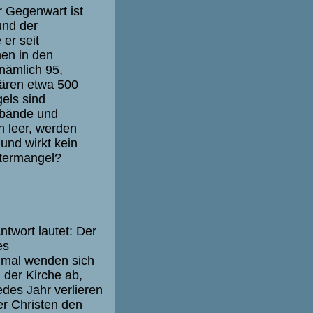
r Gegenwart ist
und der
 er seit
hen in den
nämlich 95,
wären etwa 500
els sind
erbände und
n leer, werden
und wirkt kein
stermangel?
twort lautet: Der
es
inmal wenden sich
 der Kirche ab,
edes Jahr verlieren
er Christen den