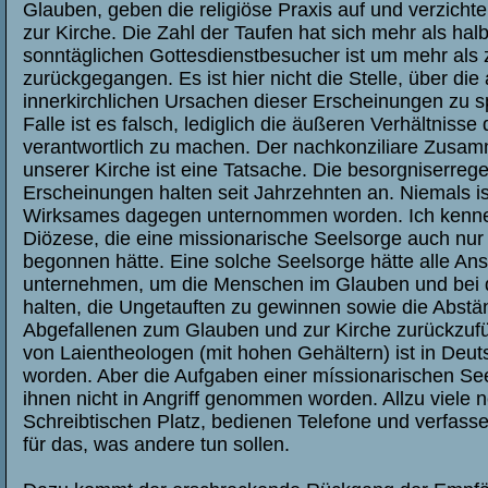
Glauben, geben die religiöse Praxis auf und verzicht
zur Kirche. Die Zahl der Taufen hat sich mehr als halb
sonntäglichen Gottesdienstbesucher ist um mehr als z
zurückgegangen. Es ist hier nicht die Stelle, über di
innerkirchlichen Ursachen dieser Erscheinungen zu s
Falle ist es falsch, lediglich die äußeren Verhältnisse 
verantwortlich zu machen. Der nachkonziliare Zusa
unserer Kirche ist eine Tatsache. Die besorgniserreg
Erscheinungen halten seit Jahrzehnten an. Niemals i
Wirksames dagegen unternommen worden. Ich kenne
Diözese, die eine missionarische Seelsorge auch nur 
begonnen hätte. Eine solche Seelsorge hätte alle An
unternehmen, um die Menschen im Glauben und bei d
halten, die Ungetauften zu gewinnen sowie die Abstä
Abgefallenen zum Glauben und zur Kirche zurückzufü
von Laientheologen (mit hohen Gehältern) ist in Deuts
worden. Aber die Aufgaben einer míssionarischen Se
ihnen nicht in Angriff genommen worden. Allzu viele
Schreibtischen Platz, bedienen Telefone und verfas
für das, was andere tun sollen.