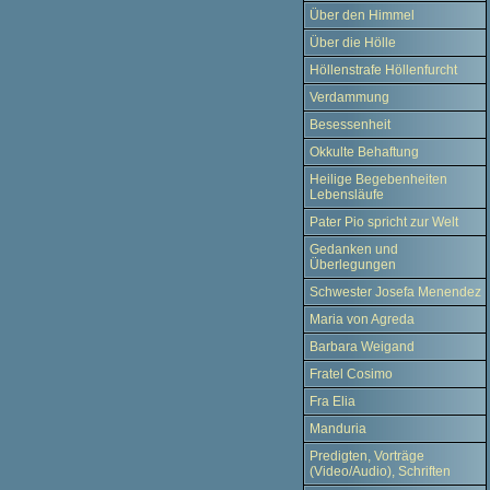
Über den Himmel
Über die Hölle
Höllenstrafe Höllenfurcht
Verdammung
Besessenheit
Okkulte Behaftung
Heilige Begebenheiten
Lebensläufe
Pater Pio spricht zur Welt
Gedanken und
Überlegungen
Schwester Josefa Menendez
Maria von Agreda
Barbara Weigand
Fratel Cosimo
Fra Elia
Manduria
Predigten, Vorträge
(Video/Audio), Schriften