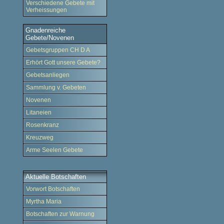
Verschiedene Gebete mit
Verheissungen
Gnadenreiche
Gebete/Novenen
Gebetsgruppen CH D A
Erhört Gott unsere Gebete?
Gebetsanliegen
Sammlung v. Gebeten
Novenen
Litaneien
Rosenkranz
Kreuzweg
Arme Seelen Gebete
Aktuelle Botschaften
Vorwort Botschaften
Myrtha Maria
Botschaften zur Warnung