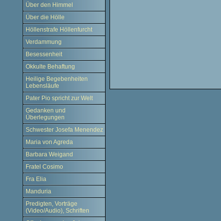
Über den Himmel
Über die Hölle
Höllenstrafe Höllenfurcht
Verdammung
Besessenheit
Okkulte Behaftung
Heilige Begebenheiten
Lebensläufe
Pater Pio spricht zur Welt
Gedanken und
Überlegungen
Schwester Josefa Menendez
Maria von Agreda
Barbara Weigand
Fratel Cosimo
Fra Elia
Manduria
Predigten, Vorträge
(Video/Audio), Schriften