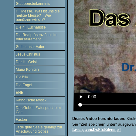
Glaubensbekenntnis
Hl. Messe. Was ist uns die
heilige Messe? Wie
benützen wir sie?
Die hl. Eucharistie
Die Realpräsenz Jesu im
Altarsakrament
Gott - unser Vater
Jesus Christus
Der Hl. Geist
Maria Königin
Die Bibel
Die Engel
EHE
Katholische Mystik
Das Gebet -Zwiesprache mit
Gott
Dieses Video herunterladen:
Klick
Fasten
Sie "Ziel speichern unter" ausgewäh
Jede gute Seele gelangt zur
Lesung.von.Dr.Pfr.Eder.mp4
Anschauung Gottes