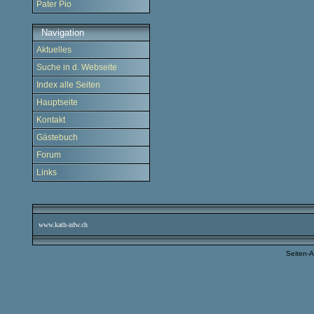
Pater Pio
Navigation
Aktuelles
Suche in d. Webseite
Index alle Seiten
Hauptseite
Kontakt
Gästebuch
Forum
Links
www.kath-zdw.ch
Seiten-