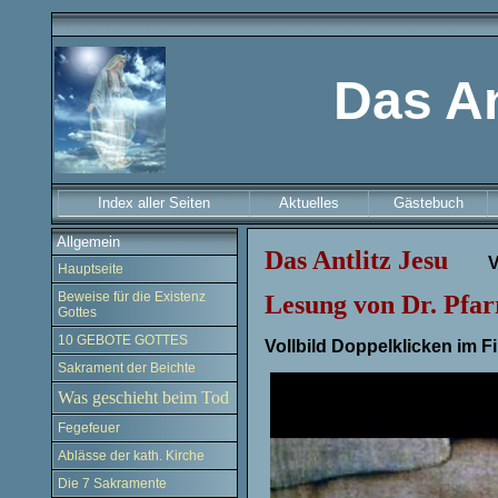
Das An
Index aller Seiten
Aktuelles
Gästebuch
Allgemein
Das Antlitz Jesu
V
Hauptseite
Beweise für die Existenz
Lesung von
Dr. Pfa
Gottes
10 GEBOTE GOTTES
Vollbild Doppelklicken im F
Sakrament der Beichte
Was geschieht beim Tod
Fegefeuer
Ablässe der kath. Kirche
Die 7 Sakramente