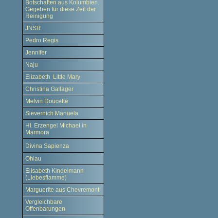
Botschaften aus Kolumbien.
Gegeben für diese Zeit der
Reinigung
JNSR
Pedro Regis
Jennifer
Naju
Elizabeth Little Mary
Christina Gallager
Melvin Doucette
Sievernich Manuela
Hl. Erzengel Michael in
Marmora
Divina Sapienza
Ohlau
Elisabeth Kindelmann
(Liebesflamme)
Marguerite aus Chevremont
Vergleichbare
Offenbarungen