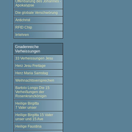
Offenbarung des Johannes -
Apokalypse
Die globale Verschwörung
Antichrist
RFID Chip
Irrlehren
Gnadenreiche
Verheissungen
33 Verheissungen Jesu
Herz Jesu Freitage
Herz Maria Samstag
Weihnachtsversprechen
Bartolo Longo Die 15
Verheißungen der
Rosenkranzkönigin
Heilige Birgitta
7 Vater unser
Heilige Birgitta 15 Vater
unser und 15 Ave
Heilige Faustina