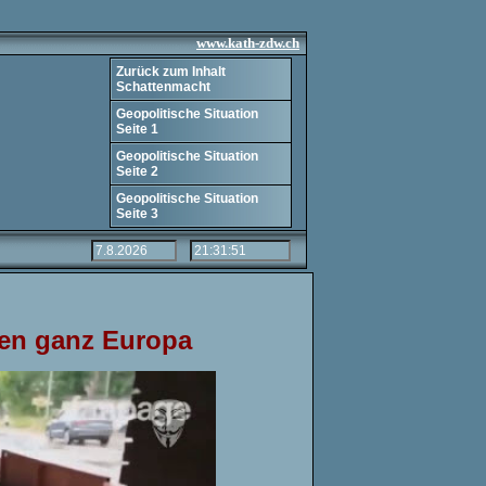
www.kath-zdw.ch
Zurück zum Inhalt
Schattenmacht
Geopolitische Situation
Seite 1
Geopolitische Situation
Seite 2
Geopolitische Situation
Seite 3
gen ganz Europa