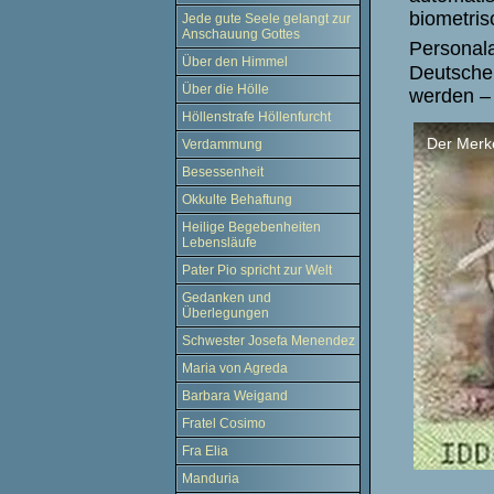
biometris
Jede gute Seele gelangt zur
Anschauung Gottes
Personal
Über den Himmel
Deutschen
Über die Hölle
werden –
Höllenstrafe Höllenfurcht
Verdammung
Besessenheit
Okkulte Behaftung
Heilige Begebenheiten
Lebensläufe
Pater Pio spricht zur Welt
Gedanken und
Überlegungen
Schwester Josefa Menendez
Maria von Agreda
Barbara Weigand
Fratel Cosimo
Fra Elia
Manduria