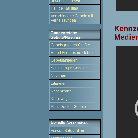
unser und 15 Ave
Heilige Faustina
Verschiedene Gebete mit
Verheissungen
Kennze
Gnadenreiche
Medien
Gebete/Novenen
Gebetsgruppen CH D A
Erhört Gott unsere Gebete?
Gebetsanliegen
Sammlung v. Gebeten
Novenen
Litaneien
Rosenkranz
Kreuzweg
Arme Seelen Gebete
Aktuelle Botschaften
Vorwort Botschaften