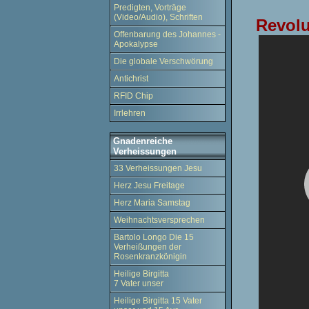
Predigten, Vorträge
(Video/Audio), Schriften
Revolu
Offenbarung des Johannes -
Apokalypse
Die globale Verschwörung
Antichrist
RFID Chip
Irrlehren
Gnadenreiche
Verheissungen
33 Verheissungen Jesu
Herz Jesu Freitage
Herz Maria Samstag
Weihnachtsversprechen
Bartolo Longo Die 15
Verheißungen der
Rosenkranzkönigin
Heilige Birgitta
7 Vater unser
Heilige Birgitta 15 Vater