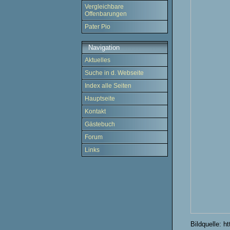
Vergleichbare
Offenbarungen
Pater Pio
Navigation
Aktuelles
Suche in d. Webseite
Index alle Seiten
Hauptseite
Kontakt
Gästebuch
Forum
Links
Bildquelle: 