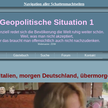
Navigation aller Schattenmachtseiten
Geopolitische Situation 1
ziell redet sich die Bevölkerung die Welt ruhig weiter schön.
Weil, was man nicht akzeptiert,
r das braucht man offensichtlich auch nicht nachzudenken.
Webmaster. ZDW
Gästebuch
Suche
Forum
Kontakt
Italien, morgen Deutschland, übermor