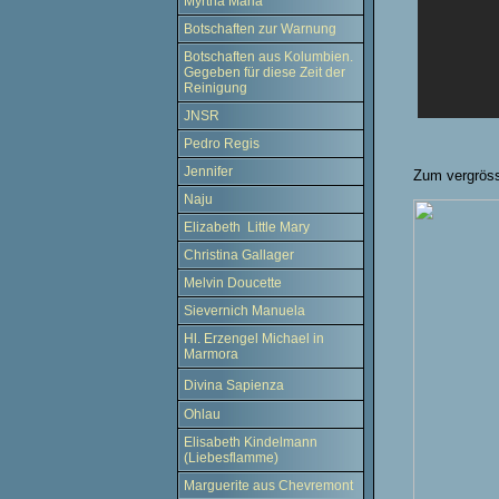
Myrtha Maria
Botschaften zur Warnung
Botschaften aus Kolumbien.
Gegeben für diese Zeit der
Reinigung
JNSR
Pedro Regis
Jennifer
Zum vergröss
Naju
Elizabeth Little Mary
Christina Gallager
Melvin Doucette
Sievernich Manuela
Hl. Erzengel Michael in
Marmora
Divina Sapienza
Ohlau
Elisabeth Kindelmann
(Liebesflamme)
Marguerite aus Chevremont