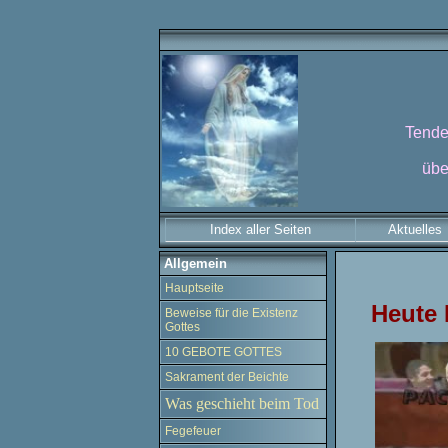
Tenden
übe
Index aller Seiten
Aktuelles
Allgemein
Hauptseite
Heute 
Beweise für die Existenz
Gottes
10 GEBOTE GOTTES
Sakrament der Beichte
Was geschieht beim Tod
Fegefeuer