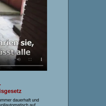
-
isgesetz
snummer dauerhaft und
ollautomatisch auf