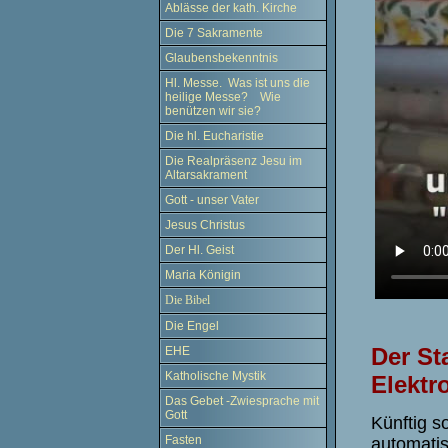
Ablässe der kath. Kirche
Die 7 Sakramente
Glaubensbekenntnis
Hl. Messe. Was ist uns die
heilige Messe? Wie
benützen wir sie?
Die hl. Eucharistie
Die Realpräsenz Jesu im
Altarsakrament
Gott - unser Vater
Jesus Christus
Der Hl. Geist
Maria Königin
Die Bibel
Die Engel
Der St
EHE
Katholische Mystik
Elektr
Das Gebet -Zwiesprache mit
Gott
Künftig s
Fasten
automatis