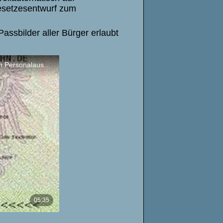
Gesetzesentwurf zum
assbilder aller Bürger erlaubt