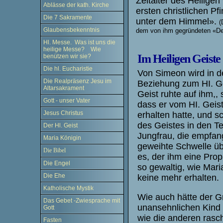
Zeitalter des Heilige
Ablässe der kath. Kirche
ersten christlichen P
Die 7 Sakramente
unter dem Himmel».
(
Glaubensbekenntnis
dem von ihm gegründeten «Der
Hl. Messe. Was ist uns die
heilige Messe? Wie
Im Heiligen Geiste
benützen wir sie?
Die hl. Eucharistie
Von Simeon wird in d
Die Realpräsenz Jesu im
Beziehung zum HI. Ge
Altarsakrament
Geist ruhte auf ihm,,
Gott - unser Vater
dass er vom HI. Geis
Jesus Christus
erhalten hatte, und sc
des Geistes in den T
Der Hl. Geist
Jungfrau, die empfang
Maria Königin
geweihte Schwelle übe
Die Bibel
es, der ihm eine Prop
Die Engel
so gewaltig, wie Mari
Die Ehe
keine mehr erhalten.
Katholische Mystik
Wie auch hätte der G
Das Gebet -Zwiesprache mit
unansehnlichen Kind 
Gott
wie die anderen rasch
Fasten