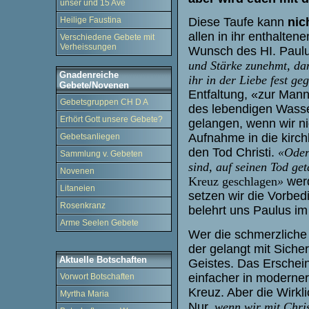
unser und 15 Ave
Heilige Faustina
Diese Taufe kann
nic
allen in ihr enthalte
Verschiedene Gebete mit
Verheissungen
Wunsch des HI. Paul
und Stärke zunehmt, da
Gnadenreiche
ihr in der Liebe fest ge
Gebete/Novenen
Entfaltung, «zur Mann
Gebetsgruppen CH D A
des lebendigen Wass
Erhört Gott unsere Gebete?
gelangen, wenn wir ni
Aufnahme in die kirch
Gebetsanliegen
den Tod Christi.
«Oder 
Sammlung v. Gebeten
sind, auf seinen Tod get
Novenen
Kreuz geschlagen
»
werd
Litaneien
setzen wir die Vorbed
Rosenkranz
belehrt uns Paulus im
Arme Seelen Gebete
Wer die schmerzlich
der gelangt mit Sicher
Aktuelle Botschaften
Geistes. Das Erschein
einfacher in moderner 
Vorwort Botschaften
Kreuz. Aber die Wirkli
Myrtha Maria
Nur,
wenn wir mit Chris