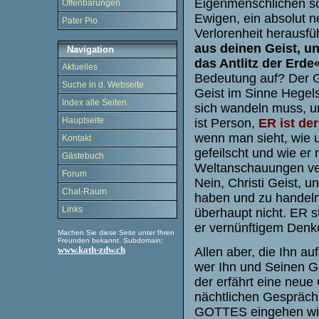
Eigenmenschlichen sc
Offenbarungen
Ewigen, ein absolut 
Pater Pio
Verlorenheit herausf
aus deinen Geist, un
Navigation
das Antlitz der Erde
Aktuelles
Bedeutung auf? Der Gei
Suche in d. Webseite
Geist im Sinne Hegels
Index alle Seiten
sich wandeln muss, um
Hauptseite
ist Person,
ER ist der
wenn man sieht, wie u
Kontakt
gefeilscht und wie er
Gästebuch
Weltanschauungen ver
Forum
Nein, Christi Geist, un
Chat-Raum
haben und zu handeln
Links
überhaupt nicht. ER st
er vernünftigem Denke
Machen Sie diese Seite unter Ihren
Freunden bekannt. Subdomain:
www.kath-zdw.ch
Allen aber, die Ihn 
wer Ihn und Seinen G
der erfährt eine neu
nächtlichen Gespräch,
GOTTES eingehen wil