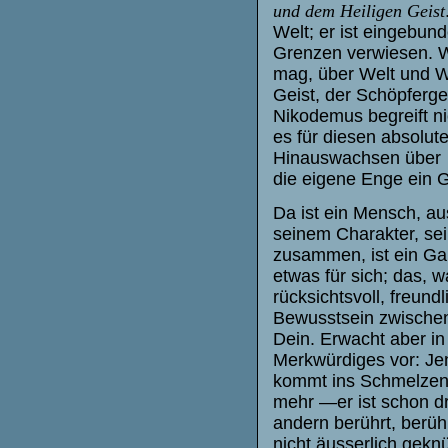
und dem Heiligen Geist
Welt; er ist eingebun
Grenzen verwiesen. 
mag, über Welt und We
Geist, der Schöpfergei
Nikodemus begreift ni
es für diesen absolut
Hinauswachsen über
die eigene Enge ein 
Da ist ein Mensch, a
seinem Charakter, sei
zusammen, ist ein Ga
etwas für sich; das, w
rücksichtsvoll, freund
Bewusstsein zwischen 
Dein. Erwacht aber i
Merkwürdiges vor: Jen
kommt ins Schmelzen
mehr —er ist schon d
andern berührt, berühr
nicht äusserlich gekn