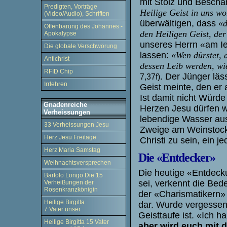
mit Stolz und Beschä
Predigten, Vorträge
Heilige Geist in uns w
(Video/Audio), Schriften
überwältigen, dass
«d
Offenbarung des Johannes -
den Heiligen Geist, de
Apokalypse
unseres Herrn «am Ie
Die globale Verschwörung
lassen:
«Wen dürstet, 
Antichrist
dessen Leib werden, wie
RFID Chip
. Der Jünger läs
7,37f)
Irrlehren
Geist meinte, den er 
Ist damit nicht Würd
Gnadenreiche
Herzen Jesu dürfen w
Verheissungen
lebendige Wasser au
33 Verheissungen Jesu
Zweige am Weinstock
Herz Jesu Freitage
Christi zu sein, ein
Herz Maria Samstag
Die «Entdecker»
Weihnachtsversprechen
Die heutige «Entdeck
Bartolo Longo Die 15
sei, verkennt die Bed
Verheißungen der
Rosenkranzkönigin
der «Charismatiker
n
»
Heilige Birgitta
dar. Wurde vergessen,
7 Vater unser
Geisttaufe ist. «Ich 
Heilige Birgitta 15 Vater
aber wird euch mit 