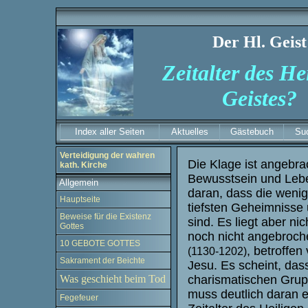
Der Hl. Geist
Zeitalter des He
Geistes?
Index aller Seiten
Aktuelles
Gästebuch
Su
Verteidigung der wahren
Die Klage ist angebra
kath. Kirche
Bewusstsein und Leben
Allgemein
daran, dass die weni
Hauptseite
tiefsten Geheimnisse u
Beweise für die Existenz
sind. Es liegt aber ni
Gottes
noch nicht angebroche
10 GEBOTE GOTTES
, betroffe
(1130-1202)
Sakrament der Beichte
Jesu. Es scheint, da
Was geschieht beim Tod
charismatischen Grup
muss deutlich daran e
Fegefeuer