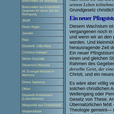
Botschaften zur Warnung
seinem Leben teilnehm
Botschaften aus Kolumbien.
Grundgesetz christli
Gegeben für diese Zeit der
Reinigung
Ein neuer Pfingsts
JNSR
Diesem Wachstum ist
Pedro Regis
vergangenen noch in 
Jennifer
und wenn wir an den 
Naju
werden. Und kleinmütig
Elizabeth Little Mary
herausragende Zeit de
Ein neuer Pfingststur
Christina Gallager
einen und gleichen Stu
Melvin Doucette
Rahmen des Gegeben
Sievernich Manuela
derselbe Geist, der eine
Hl. Erzengel Michael in
Christi, und ein neue
Marmora
Divina Sapienza
Es wäre aber völlig ve
solchen christlichen 
Ohlau
Wellengang oder Pen
Elisabeth Kindelmann
Gesetz von These, An
(Liebesflamme)
Übernatürlichen fehlt
Marguerite aus Chevremont
Theologie gemeint— m
Vergleichbare