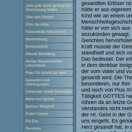
gesandten Erlöser Is
Jede gute Seele gelangt zur
hätte er aus eigene
Anschauung Gottes
Kind wie an einem un
Über den Himmel
Menschheitsgeschicht
Über die Hölle
hätte er von sich au
Höllenstrafe Höllenfurcht
anzukünden gewagt, d
Verdammung
Gerichtes hervorholen
Kraft musste der Geis
Besessenheit
standhielt und sich v
Okkulte Behaftung
Das bedeutet: Der er
Heilige Begebenheiten
in dem denkbar innigs
Lebensläufe
der vom Vater und v
Pater Pio spricht zur Welt
gesandt wird. Die The
Gedanken und
besonderen, nur Ihm 
Überlegungen
und noch von Pius XI
Schwester Josefa Menendez
Tätigkeit GOTTES nac
Maria von Agreda
rühren da an letzte 
Barbara Weigand
Verstandes nicht mehr
Fratel Cosimo
der HI. Geist in der 
uns eingeht. Es genü
Fra Elia
Herz gesandt hat, in 
Manduria