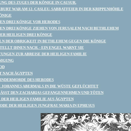
NG DES ZUGES DER KÖNIGE IN CAUSUR.
EBURT WAR AM 12. CASLEU. SABBATFEIER IN DER KRIPPENHÖHLE
ÖNIGE
GEN DREI KÖNIGE VOR HERODES
GEN DREI KÖNIGE ZIEHEN VON JERUSALEM NACH BETHLEHEM
ER HEILIGEN DREI KÖNIGE
N DER OBRIGKEIT IN BETHLEHEM GEGEN DIE KÖNIGE
TELLT IHNEN NACH. - EIN ENGEL WARNT SIE
UNGEN ZUR ABREISE DER HEILIGEN FAMILIE
NIGUNG
OD
T NACH ÄGYPTEN
KINDERMORDE DES HERODES
 JOHANNES ABERMALS IN DIE WÜSTE GEFLÜCHTET
ÄSST DEN ZACHARIAS GEFANGENNEHMEN UND TÖTEN
DER HEILIGEN FAMILIE AUS ÄGYPTEN
ODE DER HEILIGEN JUNGFRAU MARIA IN EPHESUS