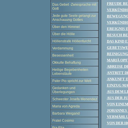
FREUDE BE
Das Gebet -Zwiesprache mit
Gott
VERKÜNDIG
Jede gute Seele gelangt zur
BEWEGUNG 
Anschauung Gottes
VERKÜNDIG
Über den Himmel
EREIGNIS 
Über die Hölle
BESUCH BE
Höllenstrafe Höllenfurcht
DAS KIND 
GEBETSWEI
Verdammung
REINIGUNG
Besessenheit
MARIÄ OP
Okkulte Behaftung
ABREISE D
Heilige Begebenheiten
ANTRITT D
Lebensläufe
ANKUNFT I
Pater Pio spricht zur Welt
EINZUG MA
Gedanken und
AUS DEM L
Überlegungen
AUS DER J
Schwester Josefa Menendez
VON EINEM
Maria von Agreda
JOHANNES 
Barbara Weigand
VERMÄHLUN
Fratel Cosimo
VON DER H
Fra Elia