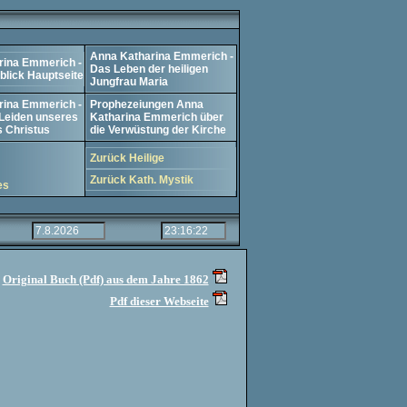
Anna Katharina Emmerich -
rina Emmerich -
Das Leben der heiligen
lick Hauptseite
Jungfrau Maria
rina Emmerich -
Prophezeiungen Anna
 Leiden unseres
Katharina Emmerich über
 Christus
die Verwüstung der Kirche
Zurück Heilige
Zurück Kath. Mystik
es
Original Buch (Pdf) aus dem Jahre 1862
Pdf dieser Webseite