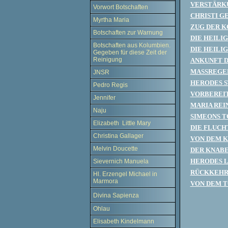
VERSTÄRKU
Vorwort Botschaften
CHRISTI G
Myrtha Maria
ZUG DER K
Botschaften zur Warnung
DIE HEILI
Botschaften aus Kolumbien.
DIE HEILI
Gegeben für diese Zeit der
Reinigung
ANKUNFT D
MASSREGEL
JNSR
HERODES S
Pedro Regis
VORBEREIT
Jennifer
MARIA REI
Naju
SIMEONS T
Elizabeth Little Mary
DIE FLUCH
Christina Gallager
VON DEM 
Melvin Doucette
DER KNABE
HERODES L
Sievernich Manuela
RÜCKKEHR 
Hl. Erzengel Michael in
Marmora
VON DEM T
Divina Sapienza
Ohlau
Elisabeth Kindelmann