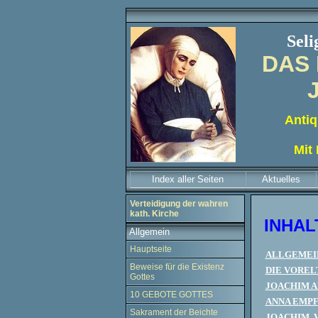
Sel
DAS 
Antiq
Mit
Index aller Seiten
Aktuelles
Verteidigung der wahren
kath. Kirche
INHAL
Allgemein
Hauptseite
ALLGEMEIN
Beweise für die Existenz
DIE VOREL
Gottes
JOACHIM A
10 GEBOTE GOTTES
ANNA EMPF
Sakrament der Beichte
JOACHIM, 