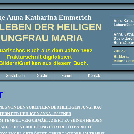
ige Anna Katharina Emmerich
Anna Katha
LEBEN DER HEILIGEN
Lebensüberb
Anna Katha
JUNGFRAU MARIA
Das bittere
Herrn Jesus
uarisches Buch aus dem Jahre 1862
Zurück
Frakturschrift digitalisiert
Hl. Maria
Mutter Gott
 Bildern/Grafiken aus diesem Buch.
Gästebuch
Suche
Forum
Kontakt
T
ES VON DEN VORELTERN DER HEILIGEN JUNGFRAU
TERN DER HEILIGEN ANNA - ESSENER
M TEMPEL VERSCHMÄHT, ZIEHT ZU SEINEN HERDEN
ÄNGT DIE VERHEISSUNG DER FRUCHTBARKEIT
VOM ENGEL GETRÖSTET, OPFERT WIEDER AM TEMPEL