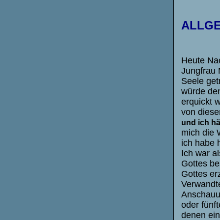
ALLGE
Heute Nach
Jungfrau 
Seele get
würde den
erquickt 
von diese
und ich hä
mich die 
ich habe 
Ich war a
Gottes be
Gottes er
Verwandte
Anschauun
oder fünf
denen ein