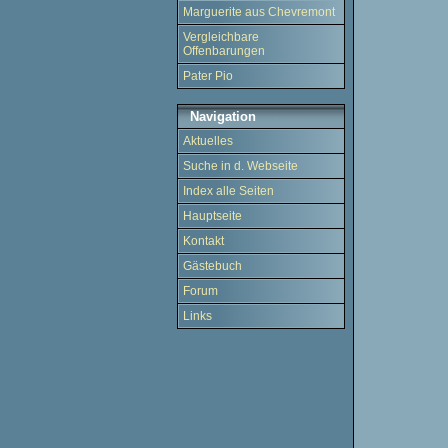
Marguerite aus Chevremont
Vergleichbare
Offenbarungen
Pater Pio
Navigation
Aktuelles
Suche in d. Webseite
Index alle Seiten
Hauptseite
Kontakt
Gästebuch
Forum
Links