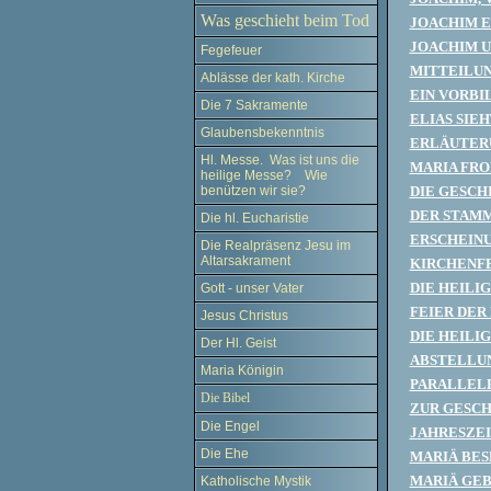
Was geschieht beim Tod
JOACHIM E
JOACHIM U
Fegefeuer
MITTEILUN
Ablässe der kath. Kirche
EIN VORBI
Die 7 Sakramente
ELIAS SIE
Glaubensbekenntnis
ERLÄUTERU
Hl. Messe. Was ist uns die
MARIA FR
heilige Messe? Wie
benützen wir sie?
DIE GESCH
DER STAMM
Die hl. Eucharistie
ERSCHEINU
Die Realpräsenz Jesu im
Altarsakrament
KIRCHENFE
DIE HEILI
Gott - unser Vater
FEIER DER
Jesus Christus
DIE HEILI
Der Hl. Geist
ABSTELLUN
Maria Königin
PARALLELB
Die Bibel
ZUR GESCH
Die Engel
JAHRESZEI
Die Ehe
MARIÄ BES
MARIÄ GE
Katholische Mystik