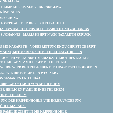
RING MARIÄ
 HEIMKEHR BIS ZUR VERKÜNDIGUNG
RKÜNDIGUNG
IMSUCHUNG
 JOSEPH AUF DER REISE ZU ELISABETH
ARIA'S UND JOSEPHS BEI ELISABETH UND ZACHARIAS
S JOHANNES - MARIA KEHRT NACH NAZARETH ZURÜCK
S BEI NAZARETH - VORBEREITUNGEN ZU CHRISTI GEBURT
MAHNT, MIT MARIA NACH BETHLEHEM ZU REISEN
- JOSEPH VERKÜNDET MARIA DAS GEBOT DES ENGELS
ER HEILIGEN FAMILIE GEN BETHLEHEM
 WEIDE WIRD DEN REISENDEN DIE JUNGE ESELIN GEGEBEN
. - WIE DIE ESELIN DEN WEG ZEIGT
N SAMARIEN UND JUDÄA
ERBERGE ÖSTLICH VON BETHLEHEM
ER HEILIGEN FAMILIE IN BETHLEHEM
 IN BETHLEHEM
BUNG DER KRIPPENHÖHLE UND IHRER UMGEBUNG
HÖHLE MARAHAS
GE FAMILIE ZIEHT IN DIE KRIPPENHÖHLE