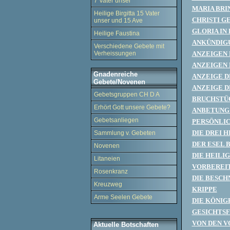
7 Vater unser
MARIA BRI
Heilige Birgitta 15 Vater
CHRISTI G
unser und 15 Ave
GLORIA IN
Heilige Faustina
ANKÜNDIGU
Verschiedene Gebete mit
Verheissungen
ANZEIGEN 
ANZEIGEN 
Gnadenreiche
ANZEIGE D
Gebete/Novenen
ANZEIGE D
Gebetsgruppen CH D A
BRUCHSTÜC
Erhört Gott unsere Gebete?
ANBETUNG 
Gebetsanliegen
PERSÖNLIC
DIE DREI 
Sammlung v. Gebeten
DER ESEL 
Novenen
DIE HEILI
Litaneien
VORBEREIT
Rosenkranz
DIE BESCH
Kreuzweg
KRIPPE
Arme Seelen Gebete
DIE KÖNIG
GESICHTSF
VON DEN V
Aktuelle Botschaften