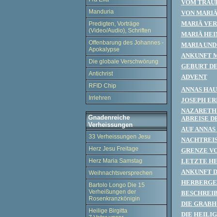
VOM TRAU
Manduria
VON MARIÄ
MARIÄ VE
Predigten, Vorträge
(Video/Audio), Schriften
MARIÄ HE
Offenbarung des Johannes -
MARIA UND
Apokalypse
ANKUNFT M
Die globale Verschwörung
GEBURT DE
Antichrist
ADVENT
RFID Chip
ANNAS HAU
Irrlehren
JOSEPH ER
NAZARETH 
Gnadenreiche
ABREISE D
Verheissungen
AUF ANNAS
33 Verheissungen Jesu
NACHTREISE
Herz Jesu Freitage
GRENZE VO
Herz Maria Samstag
LETZTE H
ANKUNFT D
Weihnachtsversprechen
HERBERGE
Bartolo Longo Die 15
Verheißungen der
BESCHREI
Rosenkranzkönigin
DIE GRAB
Heilige Birgitta
DIE HEILI