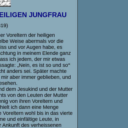
EILIGEN JUNGFRAU
819)
er Voreltern der heiligen
elbe Weise abermals vor die
eiss und vor Augen habe, es
trachtung in meinem Elende ganz
dass ich jedem, der mir etwas
ssagte:
„Nein, es ist so und so
“
ht anders sei. Später machte
t mir aber immer geblieben, und
gesehen.
nd dem Jesukind und der Mutter
chts von den Leuten der Mutter
nig von ihren Voreltern und
hielt ich dann eine Menge
Voreltern wohl bis in das vierte
e und einfältige Leute, in
r Ankunft des verheissenen