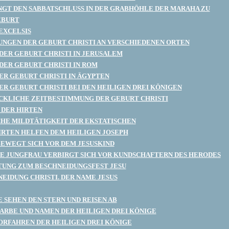
NGT DEN SABBATSCHLUSS IN DER GRABHÖHLE DER MARAHA ZU
EBURT
 EXCELSIS
NGEN DER GEBURT CHRISTI AN VERSCHIEDENEN ORTEN
DER GEBURT CHRISTI IN JERUSALEM
DER GEBURT CHRISTI IN ROM
ER GEBURT CHRISTI IN ÄGYPTEN
ER GEBURT CHRISTI BEI DEN HEILIGEN DREI KÖNIGEN
KLICHE ZEITBESTIMMUNG DER GEBURT CHRISTI
DER HIRTEN
HE MILDTÄTIGKEIT DER EKSTATISCHEN
HIRTEN HELFEN DEM HEILIGEN JOSEPH
BEWEGT SICH VOR DEM JESUSKIND
GE JUNGFRAU VERBIRGT SICH VOR KUNDSCHAFTERN DES HERODES
UNG ZUM BESCHNEIDUNGSFEST JESU
NEIDUNG CHRISTI. DER NAME JESUS
E SEHEN DEN STERN UND REISEN AB
ARBE UND NAMEN DER HEILIGEN DREI KÖNIGE
ORFAHREN DER HEILIGEN DREI KÖNIGE