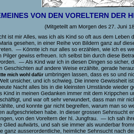
MEINES VON DEN VORELTERN DER H
(Mitgeteilt am Morgen des 27. Juni 1
t ist mir Alles, was ich als Kind so oft aus dem Leben d
Maria gesehen, in einer Reihe von Bildern ganz auf dies
reten.
— Könnte ich nur alles so erzählen, wie ich es w
 Pilger gewiss erfreuen. Ich selbst bin durch diese Be
worden. — Als Kind war ich in diesen Dingen so sicher, 
n Geschichten auf andere Weise erzählte, gerade herau
umbringen lassen, dass es so und nic
tte mich wohl dafür
Welt unsicher, und ich schwieg. Die innere Gewissheit is
heute Nacht alles bis in die kleinsten Umstände wieder 
ls Kind in meinen Gedanken immer mit dem Krippchen u
schäftigt, und war oft sehr verwundert, dass man mir ni
zählte, und konnte gar nicht begreifen, warum man so we
n aufgeschrieben habe. In dieser grossen Sehnsucht er
gen, von den Voreltern der hl. Jungfrau. — Ich sah ihre 
te Glied aufwärts, und sah sie immer als wunderbar fromm
e ganz ausserordentliche, heimliche Sehnsucht nach de