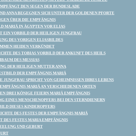
MPFÄNGT DEN SEGEN DER BUNDESLADE
ND ANNA BEGEGNEN SICH UNTER DER GOLDENEN PFORTE
GEN ÜBER DIE EMPFÄNGNIS
LD MARIÄ IN ÄGYPTEN VOR ELIAS
HT EIN VORBILD DER HEILIGEN JUNGFRAU
NG DES VORIGEN ELIASBILDES
OMMEN HEIDEN VERKÜNDET
ICHTE DES TOBIAS VORBILD DER ANKUNFT DES HEILS
BAUM DES MESSIAS
NG DER HEILIGEN MUTTER ANNA
STBILD DER EMPFÄNGNIS MARIÄ
GE JUNGFRAU SPRICHT VON GEHEIMNISSEN IHRES LEBENS
 EMPFÄNGNIS MARIÄ AN VERSCHIEDENEN ORTEN
GEN DREI KÖNIGE FEIERN MARIÄ EMPFÄNGNIS
G EINES MENSCHENOPFERS BEI DEN STERNDIENERN
ILD DIESES KINDEROPFERS
ICHTE DES FESTES DER EMPFÄNGNIS MARIÄ
T DES FESTES MARIA EMPFÄNGNIS
EELUNG UND GEBURT
BURT