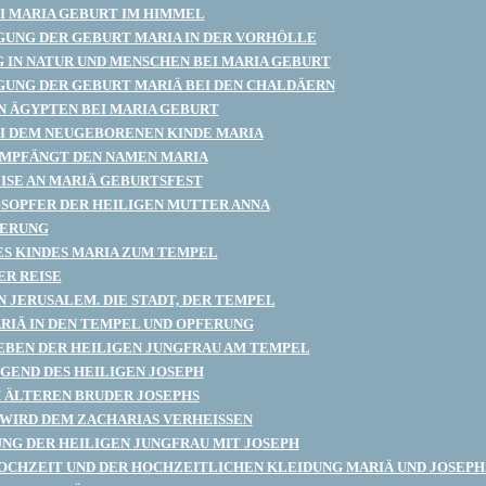
I MARIA GEBURT IM HIMMEL
UNG DER GEBURT MARIA IN DER VORHÖLLE
IN NATUR UND MENSCHEN BEI MARIA GEBURT
UNG DER GEBURT MARIÄ BEI DEN CHALDÄERN
IN ÄGYPTEN BEI MARIA GEBURT
I DEM NEUGEBORENEN KINDE MARIA
EMPFÄNGT DEN NAMEN MARIA
SE AN MARIÄ GEBURTSFEST
SOPFER DER HEILIGEN MUTTER ANNA
FERUNG
ES KINDES MARIA ZUM TEMPEL
ER REISE
N JERUSALEM. DIE STADT, DER TEMPEL
RIÄ IN DEN TEMPEL UND OPFERUNG
EBEN DER HEILIGEN JUNGFRAU AM TEMPEL
UGEND DES HEILIGEN JOSEPH
 ÄLTEREN BRUDER JOSEPHS
WIRD DEM ZACHARIAS VERHEISSEN
G DER HEILIGEN JUNGFRAU MIT JOSEPH
OCHZEIT UND DER HOCHZEITLICHEN KLEIDUNG MARIÄ UND JOSEPH