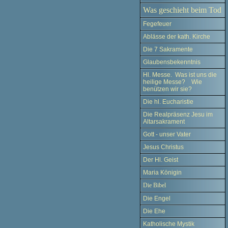
Was geschieht beim Tod
Fegefeuer
Ablässe der kath. Kirche
Die 7 Sakramente
Glaubensbekenntnis
Hl. Messe. Was ist uns die
heilige Messe? Wie
benützen wir sie?
Die hl. Eucharistie
Die Realpräsenz Jesu im
Altarsakrament
Gott - unser Vater
Jesus Christus
Der Hl. Geist
Maria Königin
Die Bibel
Die Engel
Die Ehe
Katholische Mystik