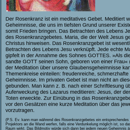
Der Rosenkranz ist ein meditatives Gebet. Meditiert 
Geheimnisse, die uns im tiefsten Grund unserer Exis
somit Frieden bringen. Das Betrachten des Lebens Jes
des Rosenkranzgebetes. Maria, die der Welt Jesus geb
Christus hinweisen. Das Rosenkranzgebet ist wesentl
Betrachten des Lebens Jesu verknüpft. Jede echte M
gipfelt in der Annahme des Sohnes GOTTES. »Als die Z
sandte GOTT seinen Sohn, geboren von einer Frau«
der Meditation über unsere Glaubensgeheimnisse kan
Themenkreise einteilen: freudenreiche, schmerzhafte 
Geheimnisse. Im privaten Gebet ist man nicht an die
gebunden. Man kann z. B. nach einer Schriftlesung üb
Auferweckung des Lazarus meditieren: Jesus, der de
Toten erweckte. Zur Einübung in das Rosenkranzgebet
vor den Gesätzen eine kurze Meditation über das jew
vorzutragen.
(P.S. Ev. kann man während des Rosenkranzgebetes ein entsprechendes M
Projektors an die Wand werfen, falls eine Verdunkelung möglich ist, so da
Raum wirkt. Das Bildmotiv würde sich dann bei jedem neuen Geheimnis ä