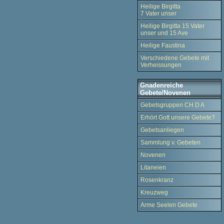
Heilige Birgitta
7 Vater unser
Heilige Birgitta 15 Vater
unser und 15 Ave
Heilige Faustina
Verschiedene Gebete mit
Verheissungen
Gnadenreiche
Gebete/Novenen
Gebetsgruppen CH D A
Erhört Gott unsere Gebete?
Gebetsanliegen
Sammlung v. Gebeten
Novenen
Litaneien
Rosenkranz
Kreuzweg
Arme Seelen Gebete