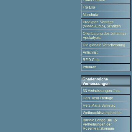
Fratel Cosimo
Fra Elia
Manduria
Predigten, Vorträge
(Video/Audio), Schriften
Offenbarung des Johannes -
Apokalypse
Die globale Verschwörung
Antichrist
RFID Chip
Irrlehren
Gnadenreiche
Verheissungen
33 Verheissungen Jesu
Herz Jesu Freitage
Herz Maria Samstag
Weihnachtsversprechen
Bartolo Longo Die 15
Verheißungen der
Rosenkranzkönigin