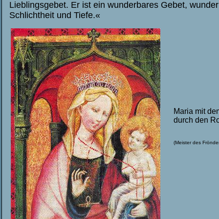
Lieblingsgebet. Er ist ein wunderbares Gebet, wunder
Schlichtheit und Tiefe.«
Maria mit de
durch den R
(Meister des Frönde