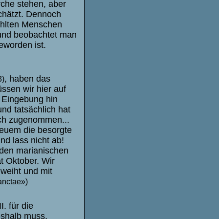
rche stehen, aber
schätzt. Dennoch
zählten Menschen
 und beobachtet man
eworden ist.
, haben das
3)
ssen wir hier auf
s Eingebung hin
nd tatsächlich hat
ich zugenommen...
 neuem die besorgte
d lass nicht ab!
 den marianischen
t Oktober. Wir
weiht und mit
anctae»)
. für die
eshalb muss,