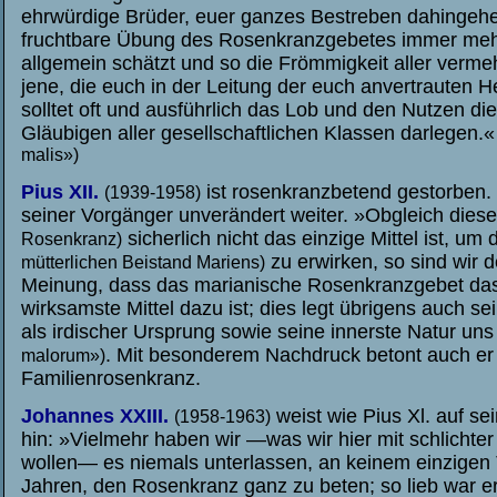
ehrwürdige Brüder, euer ganzes Bestreben dahingehe
fruchtbare Übung des Rosenkranzgebetes immer mehr
allgemein schätzt und so die Frömmigkeit aller vermeh
jene, die euch in der Leitung der euch anvertrauten H
solltet oft und ausführlich das Lob und den Nutzen di
Gläubigen aller gesellschaftlichen Klassen darle
gen.
malis
»)
P
ius XII.
ist rosenkranzbetend gestorben. 
(1939-1958)
seiner Vorgänger unverändert weiter. »Obgleich die
sicherlich nicht das einzige Mittel ist, um 
Rosenkranz)
zu erwirken, so sind wir 
mütterlichen Beistand Mariens)
Meinung, dass das marianische Rosenkranzgebet da
wirksamste Mittel dazu ist; dies legt übrigens auch s
als irdischer Ursprung sowie seine innerste Natur un
. Mit besonderem Nachdruck betont auch er
malorum»)
Familienrosenkranz.
Johannes XXIII.
weist wie Pius Xl. auf se
(1958-1963)
hin: »Vielmehr haben wir —was wir hier mit schlichter
wollen— es niemals unterlassen, an keinem einzigen T
Jahren, den Rosenkranz ganz zu beten; so lieb war er