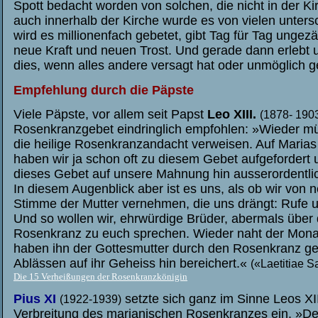
Spott bedacht worden von solchen, die nicht in der Ki
auch innerhalb der Kirche wurde es von vielen unter
wird es millionenfach gebetet, gibt Tag für Tag unge
neue Kraft und neuen Trost. Und gerade dann erlebt
dies, wenn alles andere versagt hat oder unmöglich g
Empfehlung durch die Päpste
Viele Päpste, vor allem seit Papst
Leo XIII.
(1878- 190
Rosenkranzgebet eindringlich empfohlen: »Wieder mü
die heilige Rosenkranzandacht verweisen. Auf Maria
haben wir ja schon oft zu diesem Gebet aufgefordert u
dieses Gebet auf unsere Mahnung hin ausserordentl
In diesem Augenblick aber ist es uns, als ob wir von
Stimme der Mutter vernehmen, die uns drängt: Rufe un
Und so wollen wir, ehrwürdige Brüder, abermals über
Rosenkranz zu euch sprechen. Wieder naht der Mona
haben ihn der Gottesmutter durch den Rosenkranz ge
Ablässen auf ihr Geheiss hin bereichert.«
(«Laetitiae S
Die 15 Verheißungen der Rosenkranzkönigin
P
ius XI
setzte sich ganz im Sinne Leos XIII
(1922-1939)
Verbreitung des marianischen Rosenkranzes ein. »D