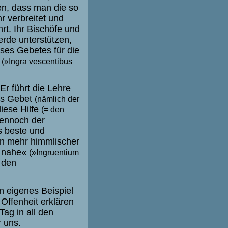
n, dass man die so
 verbreitet und
rt. Ihr Bischöfe und
erde unterstützen,
eses Gebetes für die
«
(»Ingra vescentibus
Er führt die Lehre
ses Gebet
(nämlich der
diese Hilfe
(= den
dennoch der
s beste und
ein mehr himmlischer
s nahe«
(
»
Ingruentium
 den
in eigenes Beispiel
 Offenheit erklären
ag in all den
 uns.