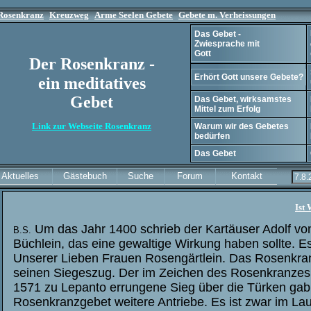
Rosenkranz
Kreuzweg
Arme Seelen Gebete
Gebete m. Verheissungen
Das Gebet -
Zwiesprache mit
Gott
Der Rosen
kranz -
Erhört Gott unsere Gebete?
ein meditatives
Gebet
Das Gebet, wirksamstes
Mittel zum Erfolg
Link zur Webseite Rosenkranz
Warum wir des Gebetes
bedürfen
Das Gebet
Aktuelles
Gästebuch
Suche
Forum
Kontakt
Ist
Um das Jahr 1400 schrieb der Kartäuser Adolf vo
B.S.
Büchlein, das eine gewaltige Wirkung haben sollte. Es
Unserer Lieben Frauen Rosengärtlein. Das Rosenkr
seinen Siegeszug. Der im Zeichen des Rosenkranzes
1571 zu Lepanto errungene Sieg über die Türken ga
Rosenkranzgebet weitere Antriebe. Es ist zwar im Lauf