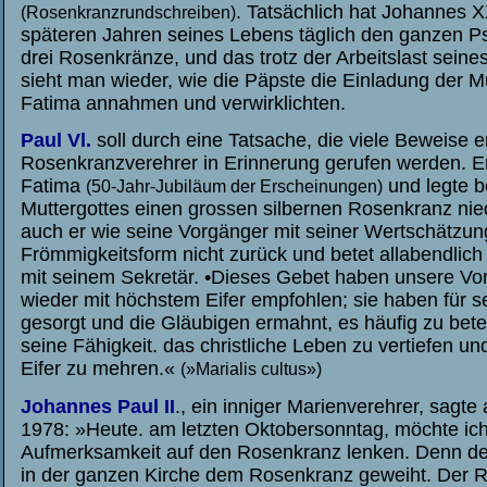
. Tatsächlich hat Johannes XX
(Rosenkranzrundschreiben)
späteren Jahren seines Lebens täglich den ganzen Psa
drei Rosenkränze, und das trotz der Arbeitslast sein
sieht man wieder, wie die Päpste die Einladung der Mu
Fatima annahmen und verwirklichten.
Paul Vl.
soll durch eine Tatsache, die viele Beweise er
Rosenkranzverehrer in Erinnerung gerufen werden. E
Fatima
und legte b
(50-Jahr-Jubiläum der Erscheinungen)
Muttergottes einen grossen silbernen Rosenkranz nied
auch er wie seine Vorgänger mit seiner Wertschätzun
Frömmigkeitsform nicht zurück und betet allabendlic
mit seinem Sekretär. •Dieses Gebet haben unsere V
wieder mit höchstem Eifer empfohlen; sie haben für s
gesorgt und die Gläubigen
ermahnt, es
häufig zu beten
seine Fähigkeit. das christliche Leben zu vertiefen u
Eifer zu mehren.«
(
»
Marialis cultus
»
)
Johannes Paul II
., ein inniger Marienverehrer, sagte
1978: »Heute. am letzten Oktobersonntag, möchte ic
Aufmerksamkeit auf den Rosenkranz lenken. Denn de
in der ganzen Kirche dem Rosenkranz geweiht. Der R