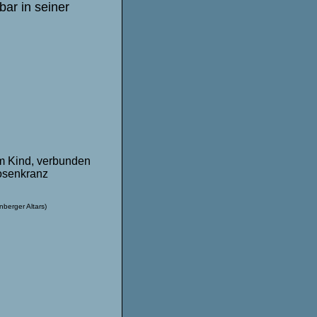
bar in seiner
m Kind, verbunden
osenkranz
nberger Altars)