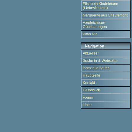
Elisabeth Kindelmann
(Liebesflamme)
Marguerite aus Chevremont
Vergleichbare
Offenbarungen
Pater Pio
Navigation
Aktuelles
Suche in d. Webseite
Index alle Seiten
Hauptseite
Kontakt
Gästebuch
Forum
Links