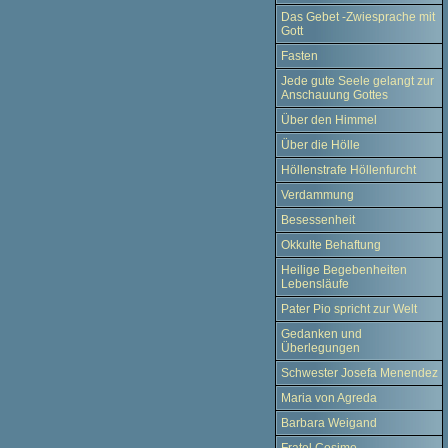
Das Gebet -Zwiesprache mit
Gott
Fasten
Jede gute Seele gelangt zur
Anschauung Gottes
Über den Himmel
Über die Hölle
Höllenstrafe Höllenfurcht
Verdammung
Besessenheit
Okkulte Behaftung
Heilige Begebenheiten
Lebensläufe
Pater Pio spricht zur Welt
Gedanken und
Überlegungen
Schwester Josefa Menendez
Maria von Agreda
Barbara Weigand