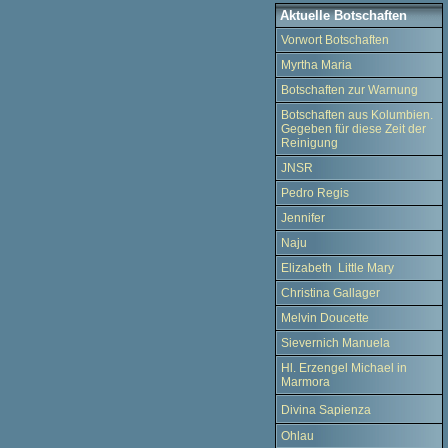
Aktuelle Botschaften
Vorwort Botschaften
Myrtha Maria
Botschaften zur Warnung
Botschaften aus Kolumbien.
Gegeben für diese Zeit der
Reinigung
JNSR
Pedro Regis
Jennifer
Naju
Elizabeth Little Mary
Christina Gallager
Melvin Doucette
Sievernich Manuela
Hl. Erzengel Michael in
Marmora
Divina Sapienza
Ohlau