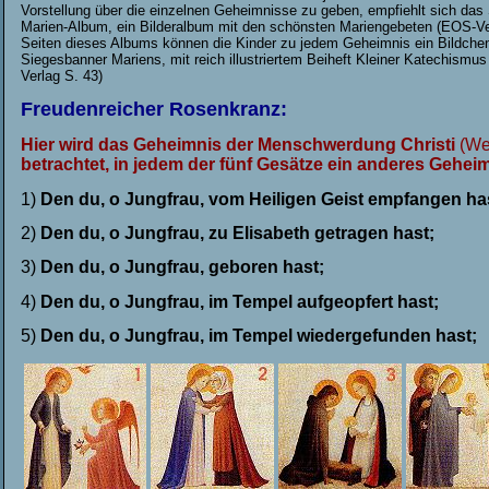
Vorstellung über die einzelnen Geheimnisse zu geben, empfiehlt sich d
Marien-Album, ein Bilderalbum mit den schönsten Mariengebeten (EOS-Ver
Seiten dieses Albums können die Kinder zu jedem Geheimnis ein Bildchen
Siegesbanner Mariens, mit reich illustriertem Beiheft Kleiner Katechismu
Verlag S. 43)
Freudenreicher Rosenkranz:
Hier wird das Geheimnis der Menschwerdung Christi
(We
betrachtet,
in jedem der fünf Gesätze ein anderes Geheim
1)
Den du, o Jungfrau, vom Heiligen Geist empfangen ha
2)
Den du, o Jungfrau, zu Elisabeth getragen hast;
3)
Den du, o Jungfrau, geboren hast;
4)
Den du, o Jungfrau, im Tempel aufgeopfert hast;
5)
Den du, o Jungfrau, im Tempel wiedergefunden hast;