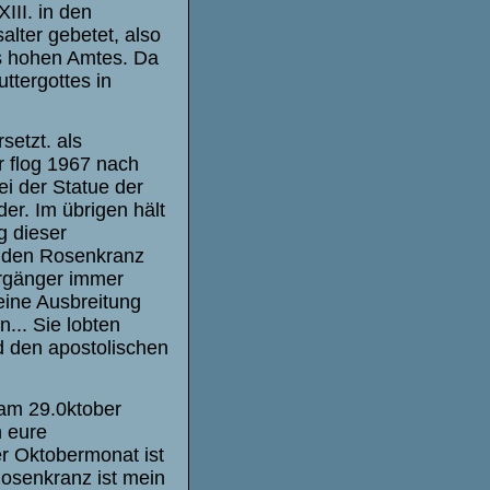
III. in den
lter gebetet, also
es hohen Amtes. Da
ttergottes in
setzt. als
r flog 1967 nach
ei der Statue der
er. Im übrigen hält
g dieser
h den Rosenkranz
orgänger immer
eine Ausbreitung
... Sie lobten
nd den apostolischen
 am 29.0ktober
h eure
r Oktobermonat ist
osenkranz ist mein