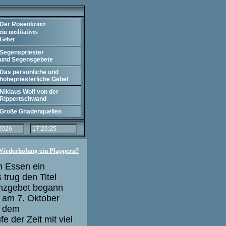
Der Rosen
kranz -
ein meditatives
Gebet
Segenspriester
und Segensgebete
Das persönliche und
hohepriesterliche Gebet
Niklaus Wolf von der
Rippertschwand
Große Gnadenquellen
 Wiederholung ein Plappern?
n Essen ein
 trug den Titel
anzgebet begann
 am 7. Oktober
b dem
e der Zeit mit viel