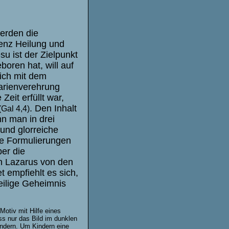
werden die
tenz Heilung und
u ist der Zielpunkt
oren hat, will auf
ich mit dem
arienverehrung
eit erfüllt war,
. Den Inhalt
(Gal 4,4)
n man in drei
und glorreiche
se Formulierungen
er die
n Lazarus von den
 empfiehlt es sich,
eilige Geheimnis
otiv mit Hilfe eines
ss nur das Bild im dunklen
ndern. Um Kindern eine