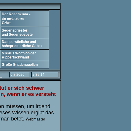
Der Rosen
kranz -
ein meditatives
Gebet
Segenspriester
und Segensgebete
Das persönliche und
hohepriesterliche Gebet
Niklaus Wolf von der
Rippertschwand
Große Gnadenquellen
tut er sich schwer
nn
, wenn er es versteht
ten müssen, um irgend
eses Wissen ergibt das
 man betet.
Webmaster