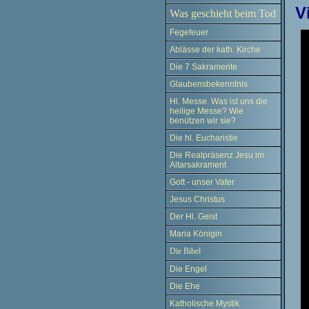
V
Was geschieht beim Tod
Fegefeuer
Ablässe der kath. Kirche
Die 7 Sakramente
Glaubensbekenntnis
Hl. Messe. Was ist uns die
heilige Messe? Wie
benützen wir sie?
Die hl. Eucharistie
Die Realpräsenz Jesu im
Altarsakrament
Gott - unser Vater
Jesus Christus
Der Hl. Geist
Maria Königin
Die Bibel
Die Engel
Die Ehe
Katholische Mystik