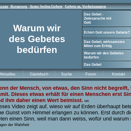
kranz
Kreuzweg
Arme Seelen Gebete
Gebete m. Verheissungen
Das Gebet -
Zwiesprache mit
Gott
Warum wir
Erhört Gott unsere Gebete?
des Gebetes
Das Gebet, wirksamstes
Mittel zum Erfolg
bedürfen
Warum wir des Gebetes
bedürfen
Das Gebet
Aktuelles
Gästebuch
Suche
Forum
Kontakt
nn der Mensch, von etwas, den Sinn nicht begreift, 
mit. Dieses
etwas erhält für einen
Menschen erst Si
d ihm daher einen Wert beimisst.
MR
eses Video zeigt auf, wieso wir auf Erden überhaupt be
ne Gunst vom Himmel erlangen zu können. Erst durch di
ten einen Sinn, weil man dann weiss, wofür und warum
gen der Wahrheit