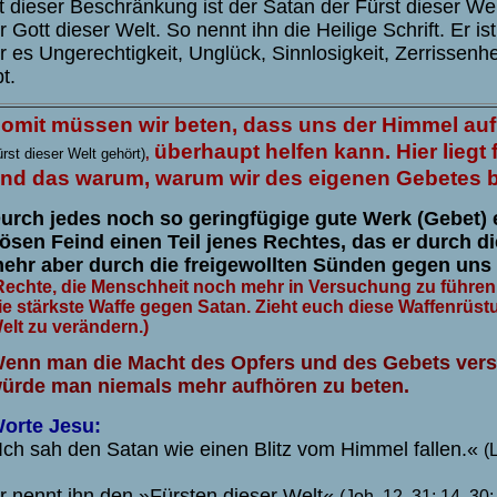
t dieser Beschränkung ist der Satan der Fürst dieser Wel
r Gott dieser Welt. So nennt ihn die Heilige Schrift. Er ist
r es Ungerechtigkeit, Unglück, Sinnlosigkeit, Zerrissenh
bt.
omit müssen wir beten, dass uns der Himmel auf
überhaupt helfen kann. Hier liegt 
rst dieser Welt gehört)
,
nd das warum, warum wir des eigenen Gebetes b
urch jedes noch so geringfügige gute Werk (Gebet) 
ösen Feind einen Teil jenes Rechtes, das er durch d
ehr aber durch die freigewollten Sünden gegen uns
Rechte, die Menschheit noch mehr in Versuchung
zu führen
ie stärkste Waffe gegen Satan. Zieht euch diese Waffenrü
elt zu verändern.)
enn man die Macht des Opfers und des Gebets vers
ürde man niemals mehr aufhören zu beten.
orte Jesu:
Ich sah den Satan wie einen Blitz vom Himmel fallen.«
(
r nennt ihn den »Fürsten dieser Welt«
(Joh. 12, 31; 14, 30;