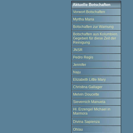
Aktuelle Botschaften
Vorwort Botschaften
Myrtha Maria
Botschaften zur Warnung
Botschaften aus Kolumbien.
Gegeben für diese Zeit der
Reinigung
JNSR
Pedro Regis
Jennifer
Naju
Elizabeth Little Mary
Christina Gallager
Melvin Doucette
Sievernich Manuela
Hl. Erzengel Michael in
Marmora
Divina Sapienza
Ohlau