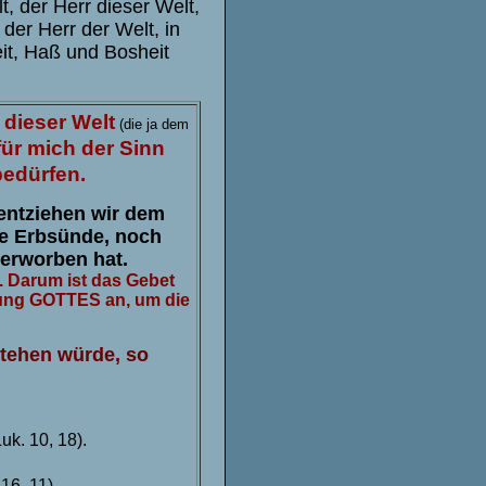
t, der Herr dieser Welt,
 der Herr der Welt, in
eit, Haß und Bosheit
 dieser Welt
(die ja dem
für mich der Sinn
edürfen.
entziehen wir dem
ie Erbsünde, noch
 erworben hat.
. Darum ist das Gebet
stung GOTTES an, um die
tehen würde, so
Luk. 10, 18).
 16, 11).