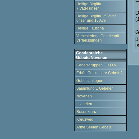
Heilige Birgitta
7 Vater unser
D
Heilige Birgitta 15 Vater
(
unser und 15 Ave
Heilige Faustina
G
Verschiedene Gebete mit
p
Verheissungen
i
Gnadenreiche
Gebete/Novenen
Gebetsgruppen CH D A
Erhört Gott unsere Gebete?
Gebetsanliegen
Sammlung v. Gebeten
Novenen
Litaneien
Rosenkranz
Kreuzweg
Arme Seelen Gebete