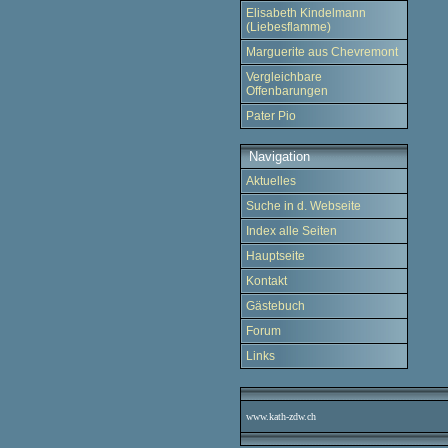
Elisabeth Kindelmann
(Liebesflamme)
Marguerite aus Chevremont
Vergleichbare
Offenbarungen
Pater Pio
Navigation
Aktuelles
Suche in d. Webseite
Index alle Seiten
Hauptseite
Kontakt
Gästebuch
Forum
Links
www.kath-zdw.ch