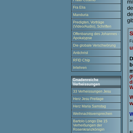
Fratel Cosimo
mi
de
Fra Elia
de
Manduria
gi
Predigten, Vorträge
(Video/Audio), Schriften
S
Offenbarung des Johannes -
Apokalypse
Fü
Die globale Verschwörung
u
Antichrist
D
RFID Chip
b
Irrlehren
m
(
Gnadenreiche
d
Verheissungen
W
33 Verheissungen Jesu
W
Herz Jesu Freitage
w
Herz Maria Samstag
W
Weihnachtsversprechen
»
Bartolo Longo Die 15
Verheißungen der
Rosenkranzkönigin
E