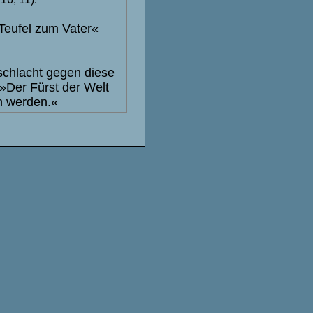
 Teufel zum Vater«
schlacht gegen diese
»Der Fürst der Welt
en werden.«