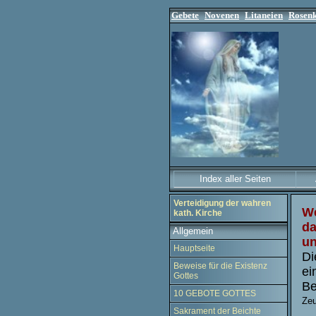
Gebete
Novenen
Litaneien
Rosen
Index aller Seiten
Verteidigung der wahren
We
kath. Kirche
da
Allgemein
un
Hauptseite
Di
Beweise für die Existenz
ei
Gottes
Be
10 GEBOTE GOTTES
Zeu
Sakrament der Beichte