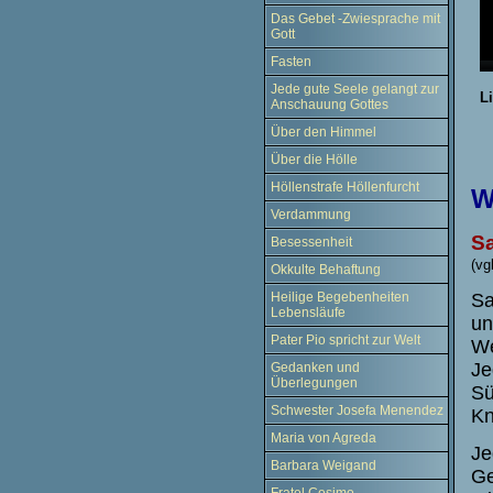
Das Gebet -Zwiesprache mit
Gott
Fasten
Jede gute Seele gelangt zur
L
Anschauung Gottes
Über den Himmel
Über die Hölle
Höllenstrafe Höllenfurcht
W
Verdammung
Sa
Besessenheit
(vg
Okkulte Behaftung
Sa
Heilige Begebenheiten
Lebensläufe
un
Pater Pio spricht zur Welt
We
Je
Gedanken und
Überlegungen
Sü
Schwester Josefa Menendez
Kn
Maria von Agreda
Je
Barbara Weigand
Ge