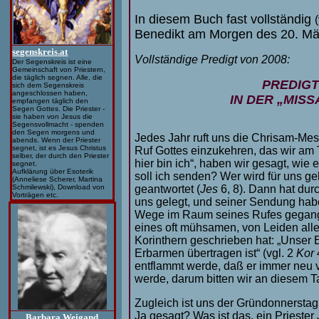
In diesem Buch fast vollständig
Benedikt am Morgen des 20. Mä
segenskreis.at
V
ollständige Predigt von 2008:
Der Segenskreis ist eine
Gemeinschaft von Priestern,
die täglich segnen. Alle, die
PREDIG
sich dem Segenskreis
angeschlossen haben,
IN DER „MIS
empfangen täglich den
Segen Gottes. Die Priester -
sie haben von Jesus die
Segensvollmacht - spenden
den Segen morgens und
Jedes Jahr ruft uns die Chrisam-Me
abends. Wenn der Priester
segnet, ist es Jesus Christus
Ruf Gottes einzukehren, das wir am
selber, der durch den Priester
hier bin ich“, haben wir gesagt, wie 
segnet.
Aufklärung über Esoterik
soll ich senden? Wer wird für uns ge
(Anneliese Scherer, Martina
geantwortet (
Jes
6, 8). Dann hat dur
Schmilewski), Download von
Vorträgen etc.
uns gelegt, und seiner Sendung hab
Wege im Raum seines Rufes gegang
eines oft mühsamen, von Leiden all
Korinthern geschrieben hat: „Unser E
Erbarmen übertragen ist“ (vgl. 2
Kor
4
entflammt werde, daß er immer neu
werde, darum bitten wir an diesem T
Zugleich ist uns der Gründonnersta
Ja gesagt? Was ist das, ein Priester
Barbara Weigand