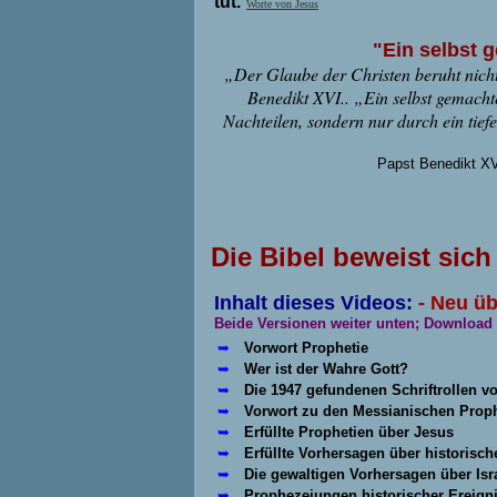
tut.
Worte von Jesus
"Ein selbst 
„Der Glaube der Christen beruht nich
Benedikt XVI.. „Ein selbst gemach
Nachteilen, sondern nur durch ein tie
Papst Benedikt XV
Die Bibel beweist sich 
Inhalt dieses Videos:
- Neu üb
Beide Versionen weiter unten; Download
➥
Vorwort Pr
➥
Wer ist der Wahre Gott?
➥
Die 1947 gefundenen Schriftrollen 
➥
Vorwort zu den Messianischen Prop
➥
Erfüllte Prophetien über Jesus
➥
Erfüllte Vorhersagen über historisch
➥
Die gewaltigen Vorhersagen über Isr
➥
Prophezeiungen historischer Ereigni