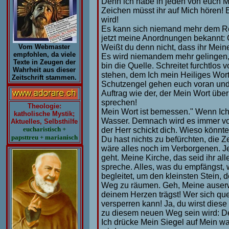
Denn ich habe in jeden von euch M
Zeichen müsst ihr auf Mich hören! 
wird!
Es kann sich niemand mehr dem Re
jetzt meine Anordnungen bekannt: G
Weißt du denn nicht, dass ihr Meine 
Vom Webmaster
empfohlen, da viele
Es wird niemandem mehr gelingen,
Texte in Zeugen der
bin die Quelle. Schreitet furchtlos 
Wahrheit aus dieser
stehen, dem Ich mein Heiliges Wort
Zeitschrift stammen.
Schutzengel gehen euch voran und
Auftrag wie der, der Mein Wort übe
sprechen!
Theologie:
Mein Wort ist bemessen." Wenn Ich 
katholische Mystik;
Wasser. Demnach wird es immer vor
Aktuelles, Selbsthilfe
eucharistisch +
der Herr schickt dich. Wieso könnt
papsttreu + marianisch
Du hast nichts zu befürchten, die Z
wäre alles noch im Verborgenen. Je
geht. Meine Kirche, das seid ihr al
spreche. Alles, was du empfängst
begleitet, um den kleinsten Stein, 
Weg zu räumen. Geh, Meine auserwä
deinem Herzen trägst! Wer sich que
versperren kann! Ja, du wirst diese
zu diesem neuen Weg sein wird: De
Ich drücke Mein Siegel auf Mein wa