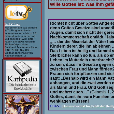
Wille Gottes ist: was ihm gef
Richtet nicht über Gottes Angele
K-TV Live
denn Gottes Gesetze sind unverä
Hier sehen Sie das aktuelle
K-TV Programm live im
Augen, damit sich nicht der gere
Internet (es kann bis zu 20
Sekunden dauern bis das
Nachkommenschaft entlädt. Halte
Bild angezeigt wird, bitte
„… der die Missetat der Väter hei
haben Sie etwas Geduld).
Sie benötigen einen
Kindern derer, die Ihn ablehnen
Breitband Telefonanschluss
Das Leben ist heilig und kommt vo
(DSL, ADSL, Sky-DSL,
Breitbandanschluss von
Sterblicher kann so tun, als ob er
Kabelanbietern...)
Leben im Mutterleib unterbrecht?
zu sein, dass ihr Gesetze gegen
zwischen Frau und Mann fördert
Frauen sich fortpflanzen und si
sagt: „Deshalb wird ein Mann Va
anhangen, und die zwei werden e
als Mann und Frau. Und Gott segn
und mehret euch…“
(Genesis 1, 
Gottes, damit ihr, eure Familie
wehklagen müssen!
Link's:
Homosexualität im Urteil der Heilig