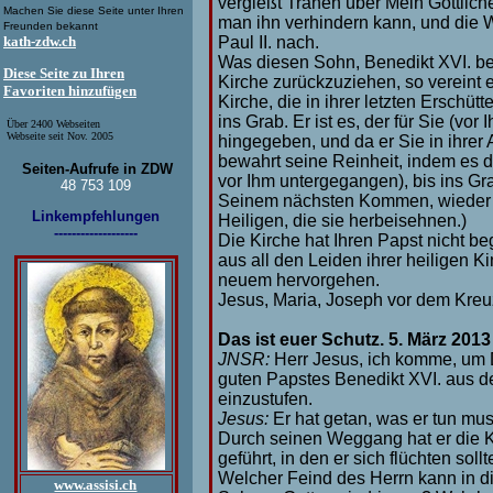
vergießt Tränen über Mein Göttliches
Machen Sie diese Seite unter Ihren
man ihn verhindern kann, und die 
Freunden bekannt
kath-zdw.ch
Paul II. nach.
Was diesen Sohn, Benedikt XVI. betr
Diese Seite zu Ihren
Kirche zurückzuziehen, so vereint
Favoriten hinzufügen
Kirche, die in ihrer letzten Erschütt
ins Grab. Er ist es, der für Sie (vor 
Über 2400 Webseiten
Webseite seit Nov. 2005
hingegeben, und da er Sie in ihrer Ag
bewahrt seine Reinheit, indem es die
Seiten-Aufrufe in ZDW
vor Ihm untergegangen), bis ins Grab
48 753 109
Seinem nächsten Kommen, wieder er
Linkempfehlungen
Heiligen, die sie herbeisehnen.)
-------------------
Die Kirche hat Ihren Papst nicht beg
aus all den Leiden ihrer heiligen K
neuem hervorgehen.
Jesus, Maria, Joseph vor dem Kreu
Das ist euer Schutz.
JNSR:
Herr Jesus, ich komme, um Di
guten Papstes Benedikt XVI. aus der
einzustufen.
Jesus:
Er hat getan, was er tun mus
Durch seinen Weggang hat er die K
geführt, in den er sich flüchten sol
Welcher Feind des Herrn kann in di
www.assisi.ch