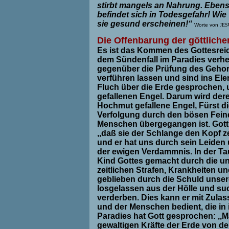
stirbt mangels an Nahrung. Ebenso
befindet sich in Todesgefahr! Wie 
sie gesund erscheinen!“
Worte von
JE
Die Offenbarung der göttliche
Es ist das Kommen des Gottesreic
dem Sündenfall im Paradies verh
gegenüber die Prüfung des Gehor
verführen lassen und sind ins Ele
Fluch über die Erde gesprochen, u
gefallenen Engel. Darum wird de
Hochmut gefallene Engel, Fürst d
Verfolgung durch den bösen Feind 
Menschen übergegangen ist. Gott h
,,daß sie der Schlange den Kopf zer
und er hat uns durch sein Leiden
der ewigen Verdammnis. In der Ta
Kind Gottes gemacht durch die une
zeitlichen Strafen, Krankheiten 
geblieben durch die Schuld unse
losgelassen aus der Hölle und suc
verderben. Dies kann er mit Zulas
und der Menschen bedient, die in 
Paradies hat Gott gesprochen: ,,M
gewaltigen Kräfte der Erde von 