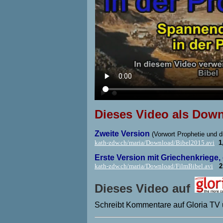
Dieses Video als Dow
Zweite Version
(Vorwort Prophetie und d
kath-zdw.ch/maria/Download/Bibel2015.avi
1
Erste Version mit Griechenkriege,
kath-zdw.ch/maria/Download/FilmBibel.avi
2
Dieses Video auf
Schreibt Kommentare auf Gloria TV 