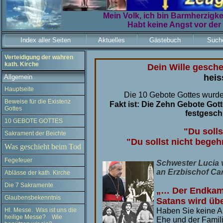
Mein Volk, ich bin Barmherzigkei
Habt keine Angst vor der
Index aller Seiten
Aktuelles
Gästebuch
Such
Verteidigung der wahren
kath. Kirche
Dein Wille gesch
heis
Allgemein
Hauptseite
Die 10 Gebote Gottes wurde
Beweise für die Existenz
Fakt ist: Die Zehn Gebote Got
Gottes
festgesch
10 GEBOTE GOTTES
"Du solls
Sakrament der Beichte
"Du sollst nicht bege
Was geschieht beim Tod
Fegefeuer
Schwester Lucia 
an Erzbischof Car
Ablässe der kath. Kirche
Die 7 Sakramente
„… Der Endkam
Glaubensbekenntnis
Satans wird übe
Haben Sie keine Ang
Hl. Messe. Was ist uns die
heilige Messe? Wie
Ehe und der Famili