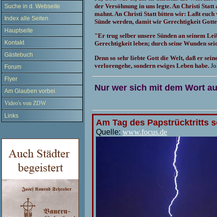
der Versöhnung in uns legte. An Christi Statt
Suche in d. Webseite
mahnt. An Christi Statt bitten wir: Laßt euch
Index alle Seiten
Sünde werden, damit wir Gerechtigkeit Gotte
Hauptseite
"Er trug selber unsere Sünden an seinem Lei
Kontakt
Gerechtigkeit leben; durch seine Wunden seid
Gästebuch
Denn so sehr liebte Gott die Welt, daß er sei
verlorengehe, sondern ewiges Leben habe.
Jo
Forum
Flyer
Nur wer sich mit dem Wort au
Am Glauben vorbei
Video's von ZDW
Links
Am Tag des Papstrücktritts s
Quelle:
www.focus.de