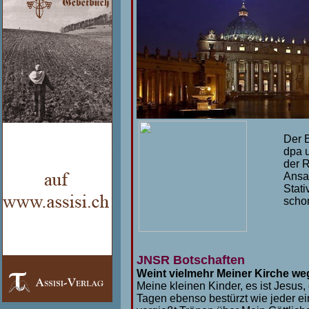
Der 
dpa 
der R
Ansa
Stati
schon
JNSR Botschaften
Weint vielmehr Meiner Kirche we
Meine kleinen Kinder, es ist Jesus,
Tagen ebenso bestürzt wie jeder e