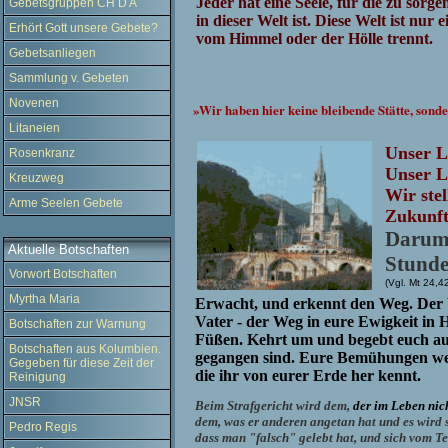
Jeder hat eine Seele, für die zu sorge
Gebetsgruppen CH D A
in dieser Welt ist. Diese Welt ist nur 
Erhört Gott unsere Gebete?
vom Himmel oder der Hölle trennt.
Gebetsanliegen
Sammlung v. Gebeten
Novenen
»Wir haben hier keine bleibende Stätte, sonde
Litaneien
Unser L
Rosenkranz
Unser L
Kreuzweg
Wir ste
Arme Seelen Gebete
Zukunft
Darum 
Aktuelle Botschaften
Stunde
Vorwort Botschaften
(Vgl.
Mt 24,4
Myrtha Maria
Erwacht, und erkennt den Weg. Der W
Vater - der Weg in eure Ewigkeit in H
Botschaften zur Warnung
Füßen. Kehrt um und begebt euch auf
Botschaften aus Kolumbien.
gegangen sind. Eure Bemühungen werd
Gegeben für diese Zeit der
die ihr von eurer Erde her kennt.
Reinigung
JNSR
Beim Strafgericht wird dem,
der im Leben nich
dem, was er anderen angetan hat und es wird s
Pedro Regis
dass man "falsch" gelebt hat, und sich vom T