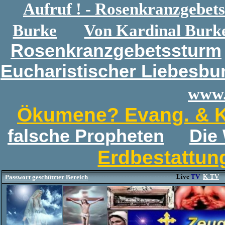
Aufruf ! - Rosenkranzgebet
Burke
Von Kardinal Burke
Rosenkranzgebetssturm
Eucharistischer Liebesbu
www.
Ökumene? Evang. & K
falsche Propheten
Die
Erdbestattun
Live
TV
K-TV
Passwort geschützter Bereich