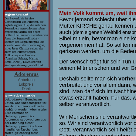
Mein Volk kommt um, weil ihm
segenskreis.at
Bevor jemand schlecht über die 
Der Segenskreis ist eine
Gemeinschaft von Priestern, die
Mutter KIRCHE genau kennen un
täglich segnen. Alle, die sich dem
Segenskreis angeschlossen haben,
auch
(dem eigenen Weltbild entspr
empfangen täglich den Segen
Gottes. Die Priester - sie haben von
Bibel mit ein, bevor man eine ko
Jesus die Segensvollmacht -
spenden den Segen morgens und
vorgenommen hat. So sollten ni
abends. Wenn der Priester segnet,
ist es Jesus Christus selber, der
gerissen werden, um die Bedeut
durch den Priester segnet.
Aufklärung über Esoterik
(Anneliese Scherer, Martina
Der Mensch trägt für sein Tun u
Schmilewski), Download von
Vorträgen etc
.
ung gestellt hat.
seinen Mitmenschen und vor Go
Adoremus
Deshalb sollte man sich
vorher
Anbetung
verbreitet und vor allem dann,
Lobpreis
Dank
sind. Man darf sich im Nachhine
www.adoremus.de
etwas erzählt haben. Für das, w
Leitgedanke - Gemeinsam
selber verantwortlich.
Beten. Das Andachtsgebet ist
seit Jahrzehnten ins Abseits
gedrängt worden. Aber in aller
Stille entstanden
Wir Menschen sind verantwortlic
Gebetsgruppen. Das
Adoremus ist gewachsen aus
so. Wir sind verantwortlich vor
der Erfahrung dieser
Gebetsgruppen. Durch ein
Gott. Verantwortlich sein heißt 
handliches Taschenbuch
sollten gleichzeitig diese
Folgen, die daraus entstehen.