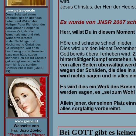
wird.
Jesus Christus, der Herr der Heers
www.pater-pio.de
Diese Seite soll einen
Überblick geben über das
Es wurde von JNSR 2007 sc
Leben und Wirken des
Heiligen Pater Pio, einer der
ganz großen Heiligen in
Herr, willst Du in diesem Momen
unserer Zeit, der die
Wundmale trug und viele
Wunder vollbrachte.
In der Nachfolge und
Höre und schreibe schnell nieder:
Nachahmung Christi, des
Dies wird um den Monat Dezember
Gekreuzigten, war er so
hochherzig und vollkommen,
Gott bereits überall erheben wird.
Z
dass man hätte sagen
können: »Ich bin mit Christus
hinterhältiger Kampf entstehen. Wi
gekreuzigt worden, nicht
von allen Seiten überwältigt wer
mehr ich lebe, sondern
Christus lebt in mir« (Gal 2,
wegen der Schäden, die dies in s
19).
wird nichts sagen und in alles ei
Es wird dies ein Werk des Bösen s
werden sagen, es „sei zum Wohl d
Allein jener, der seinen Platz ei
alles sorgfältig vorbereitet.
www.gospa.at
Webseite von
Fra. Jozo Zovko
Bei GOTT gibt es keinen
"Ehemaliger Pfarrer