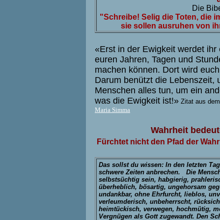
Die Bibe
"Schreibe! Selig die Toten, die im
sie sollen ausruhen von ih
«Erst in der Ewigkeit werdet ih
euren Jahren, Tagen und Stunde
machen können. Dort wird euch 
Darum benützt die Lebenszeit, 
Menschen alles tun, um ein an
was die Ewigkeit ist!»
Zitat aus de
Maria Simma
Wahrheit bedeute
Fürchtet nicht den Pfad der Wahr
Das sollst du wissen: In den letzten T
schwere Zeiten anbrechen. Die Mensc
selbstsüchtig sein, habgierig, prahleris
überheblich, bösartig, ungehorsam gege
undankbar, ohne Ehrfurcht, lieblos, un
verleumderisch, unbeherrscht, rücksicht
heimtückisch, verwegen, hochmütig, 
Vergnügen als Gott zugewandt. Den Sc