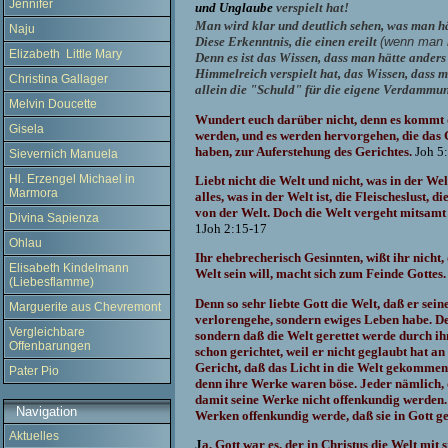
Jennifer
und Unglaube
verspielt hat!
Man wird klar und deutlich sehen, was man h
Naju
Diese Erkenntnis, die einen ereilt
(wenn man n
Elizabeth Little Mary
Denn es ist das Wissen, dass man hätte anders
Himmelreich verspielt hat, das Wissen, dass m
Christina Gallager
allein die "Schuld" für die eigene Verdammun
Melvin Doucette
Wundert euch darüber nicht, denn es kommt di
Gisela
werden, und es werden hervorgehen, die das 
haben, zur Auferstehung des Gerichtes.
Joh 5
Sievernich Manuela
Hl. Erzengel Michael in
Liebt nicht die Welt und nicht, was in der Welt
Marmora
alles, was in der Welt ist, die Fleischeslust, 
von der Welt. Doch die Welt vergeht mitsamt i
Divina Sapienza
1Joh 2:15-17
Ohlau
Ihr ehebrecherisch Gesinnten, wißt ihr nicht,
Elisabeth Kindelmann
Welt sein will, macht sich zum Feinde Gottes.
(Liebesflamme)
Denn so sehr liebte Gott die Welt, daß er sei
Marguerite aus Chevremont
verlorengehe, sondern ewiges Leben habe. Den
Vergleichbare
sondern daß die Welt gerettet werde durch ihn.
Offenbarungen
schon gerichtet, weil er nicht geglaubt hat 
Gericht, daß das Licht in die Welt gekommen 
Pater Pio
denn ihre Werke waren böse. Jeder nämlich, d
damit seine Werke nicht offenkundig werden.
Navigation
Werken offenkundig werde, daß sie in Gott ge
Aktuelles
J
a, Gott war es, der in Christus die Welt mit