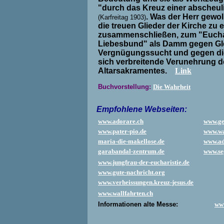
"durch das Kreuz einer abscheul
. Was der Herr gewoll
(Karfreitag 1903)
die treuen Glieder der Kirche zu
zusammenschließen, zum "Eucha
Liebesbund" als Damm gegen Gle
Vergnügungssucht und gegen di
sich verbreitende Verunehrung de
Altarsakramentes.
Link
Buchvorstellung:
Die Wahrheit
Empfohlene Webseiten:
www.adorare.ch
www.ge
www.pater-pio.de
www.wa
maria-die-makellose.de
www.ad
garabandal-zentrum.de
www.se
www.jungfrau-der-eucharistie.de
www.gute-nachricht.org
www.verheissungen.kreuz-jesus.de
www.wallfahrten.ch
Informationen alte Messe:
www