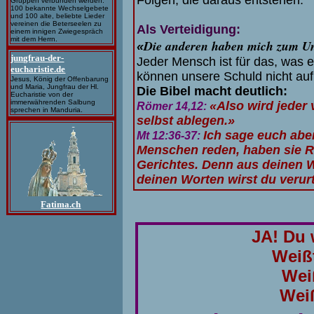
Gruppen verbunden werden.
100 bekannte Wechselgebete
und 100 alte, beliebte Lieder
vereinen die Beterseelen zu
Als Verteidigung:
einem innigen Zwiegespräch
mit dem Herrn.
Die anderen haben mich zum Unr
«
jungfrau-der-
Jeder Mensch ist für das, was er
eucharistie.de
können unsere Schuld nicht au
Jesus, König der Offenbarung
und Maria, Jungfrau der Hl.
Die Bibel macht deutlich:
Eucharistie von der
immerwährenden Salbung
«Also wird jeder
Römer 14,12:
sprechen in Manduria.
selbst ablegen.»
Ich sage euch abe
Mt 12:36-37:
Menschen reden, haben sie 
Gerichtes. Denn aus deinen W
deinen Worten wirst du verurt
Fatima.ch
JA! Du 
Weiß
Wei
Wei