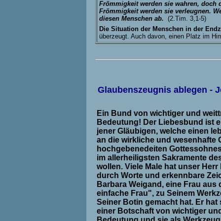
Frömmigkeit werden sie wahren, doch di
Frömmigkeit werden sie verleugnen. W
diesen Menschen ab.
(2.Tim. 3,1-5)
Die Situation der Menschen in der Endz
überzeugt. Auch davon, einen Platz im Hi
Glaubenszeugnis ablegen - Je
Ein Bund von wichtiger und weit
Bedeutung! Der Liebesbund ist e
jener Gläubigen, welche einen l
an die wirkliche und wesenhafte
hochgebenedeiten Gottessohnes
im allerheiligsten Sakramente des
wollen. Viele Male hat unser Herr
durch Worte und erkennbare Zeic
Barbara Weigand, eine Frau aus 
einfache Frau", zu Seinem Werk
Seiner Botin gemacht hat. Er hat 
einer Botschaft von wichtiger un
Bedeutung und sie als Werkzeug