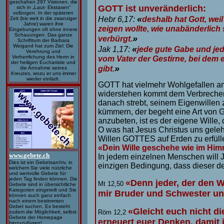
geschahen 297 Visionen, die
GOTT ist unveränderlich:
sich in „Laut- Ekstasen“
vollzogen. In der späteren
«
Hebr 6,17:
deshalb hat Gott, wei
Zeit (bis weit in die zwanziger
Jahre) waren ihre
zeigen wollte, wie unabänderlich 
Eingebungen oft ohne innere
Schauungen. Das ganze
»
verbürgt.
Schrifttum der Barbara
Weigand hat zum Ziel: Die
«
Jak 1,17:
jede gute Gabe und j
Verehrung und
Verherrlichung des Herrn in
vom Vater der Gestirne, bei dem 
der heiligen Eucharistie und
»
gibt.
die Annahme seines
Kreuzes, wozu er uns immer
wieder einlädt.
GOTT hat vielmehr Wohlgefallen 
widerstehen kommt dem Verbrechen 
danach strebt, seinem Eigenwillen 
kümmern, der begeht eine Art von G
anzubeten, ist es der eigene Wille,
O was hat Jesus Christus uns geleh
Willen GOTTES auf Erden zu erfülle
«Dein Wille geschehe wie im Himm
www.gebete.ch
In jedem einzelnen Menschen will J
Dies ist ein Gebetsarchiv, in
einzigen Bedingung, dass dieser 
welchem Sie viele nützliche
und wertvolle Gebete für
jeden Tag finden können. Die
«Denn jeder, der den W
Mt 12,50
Gebete sind in übersichtliche
Kategorien eingeteilt und Sie
mir Bruder und Schwester un
können auch ganz einfach
nach einem bestimmten
Gebet suchen. Es besteht
«Gleicht euch nicht d
Röm 12,2
zudem die Möglichkeit, selbst
Gebete der Homepage
erneuert euer Denken, damit 
hinzuzufügen!