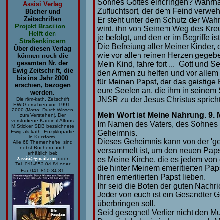
Sohnes Gottes eindringen? Wahrhaf
Assisi Verlag
Zufluchtsort, der dem Feind verwehr
Bücher und
Zeitschriften
Er steht unter dem Schutz der Wahr
Projekt Brasilien –
wird, ihn von Seinem Weg des Kreu
Helft den
je befolgt, und den er im Begriffe i
Straßenkindern
Die Befreiung aller Meiner Kinder, 
Über diesen Verlag
wie vor allen reinen Herzen gegeb
können noch die
gesamten Nr. der
Mein Kind, fahre fort ... Gott und 
Ewig Zeitschrift, die
den Armen zu helfen und vor allem 
bis ins Jahr 2000
für Meinen Papst, der das geistige B
erschien, bezogen
eure Seelen an, die ihm in seinem
werden.
JNSR zu der Jesus Christus spricht
Die röm-kath. Zeitschrift
EWIG erschien von 1991-
2000 (Motto: Durch Wissen
Mein Wort ist Meine Nahrung. 9. 
zum Verstehen). Der
verstorbene Kardinal Alfons
Im Namen des Vaters, des Sohnes 
M.Stickler SDB bezeichnete
Geheimnis.
Ewig als kath. Enzyklopädie
in Kurzform.
Dieses Geheimnis kann von der 'ge
Alle 68 Themenhefte sind
nebst Büchern noch
versammelt ist, um den neuen Paps
erhältlich bei:
es Meine Kirche, die es jedem von 
2assisi@gmail.com
oder
Tel. 041-852 04 84 oder
die hinter Meinem emeritierten Paps
Fax 041-850 34 81
Ihren emeritierten Papst lieben.
Ihr seid die Boten der guten Nachri
Jeder von euch ist ein Gesandter G
überbringen soll.
Seid gesegnet! Verlier nicht den Mu