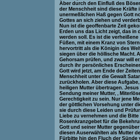
Aber durch den Einfluß des Bösen
der Menschheit sind diese Kräfte 
unermeßlichen Haß gegen Gott no
Gottes an sich ziehen und verder
Nun ist die geoffenbarte Zeit gek
Erden uns das Licht zeigt, das in
werden soll. Es ist die verheißene
Füßen, mit einem Kranz von Sterne
hervortritt als die Königin des We
siegen über die höllische Macht. 
Gehorsam prüfen, und zwar will er, 
durch ihr persönliches Erscheinen
Gott wird jetzt, am Ende der Zeit
Menschheit unter die Gewalt Sata
zurückholen. Aber diese Aufgabe,
heiligen Mutter übertragen. Jesus 
Sendung meiner Mutter, , Miterlös
Gerechtigkeit zu sein. Nur jene 
der göttlichen Vorsehung unter di
sie durch diese Leiden und Prüfu
Liebe zu vernehmen und die Bitte 
Rosenkranzgebet für die Bekehru
Gott und seiner Mutter gegenüber 
diesen Auserwählten als Mutter der
Fürbitte hin den Fluch der Sünd