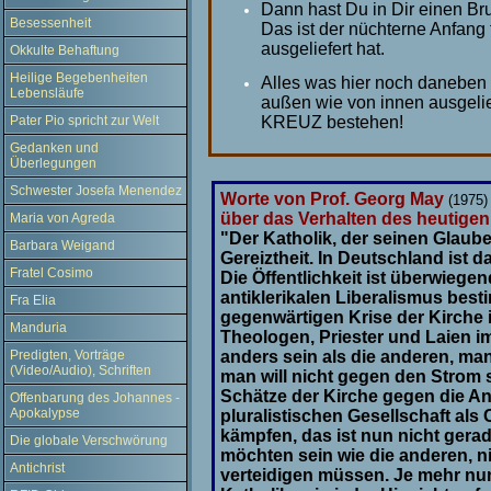
Dann hast Du in Dir einen Brud
Besessenheit
Das ist der nüchterne Anfang f
ausgeliefert hat.
Okkulte Behaftung
Heilige Begebenheiten
Alles was hier noch daneben
Lebensläufe
außen wie von innen ausgelief
Pater Pio spricht zur Welt
KREUZ bestehen!
Gedanken und
Überlegungen
Schwester Josefa Menendez
Worte von Prof. Georg May
(1975)
über das Verhalten des heutigen
Maria von Agreda
"Der Katholik, der seinen Glaube
Barbara Weigand
Gereiztheit. In Deutschland ist 
Fratel Cosimo
Die Öffentlichkeit ist überwieg
antiklerikalen Liberalismus bes
Fra Elia
gegenwärtigen Krise der Kirche i
Manduria
Theologen, Priester und Laien im
Predigten, Vorträge
anders sein als die anderen, man 
(Video/Audio), Schriften
man will nicht gegen den Stro
Schätze der Kirche gegen die Ang
Offenbarung des Johannes -
Apokalypse
pluralistischen Gesellschaft als 
kämpfen, das ist nun nicht gerad
Die globale Verschwörung
möchten sein wie die anderen, nic
Antichrist
verteidigen müssen. Je mehr nun 