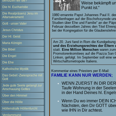
benützen wir sie?
Weise bekämpft un
Die hl. Eucharistie
Punkt ist.“
Die Realpräsenz Jesu im
1980 ernannte Papst Johannes Paul II. den
Altarsakrament
Familienfragen auf der Bischofssynode und 
Studien über Ehe und Familie“ an der Päpst
Gott - unser Vater
Februar desselben Jahres den Titel Ehrenpr
Jesus Christus
bei der Kongregation für die Glaubenslehre
Der Hl. Geist
Am 20. Juni fand in Rom die Kundgebung
Maria Königin
und des Erziehungsrechtes der Eltern 
statt.
Eine Million Menschen
waren zum 
Die Bibel
Promotorenkomitees auf die Piazza San Gi
Die Engel
Linken, gefolgt. Im September soll eine w
Wirtschaftsmetropole Italiens.
Die Ehe
Katholische Mystik
Kommentar
eines Priesters
per E-Mail:
FAMILIE KANN NUR WERDEN;
Das Gebet -Zwiesprache mit
Gott
WENN ZUERST IN DIR DER D
Jede gute Seele gelangt zur
Taufe Wohnung in der Seelen
Anschauung Gottes
in der Hand Deines hl. Engels
Über den Himmel
Wenn Du wo immer DEIN ICH v
Über die Hölle
Nächsten, den Dir GOTT über
Höllenstrafe Höllenfurcht
wie IHN in Dir achtest.
Verdammung