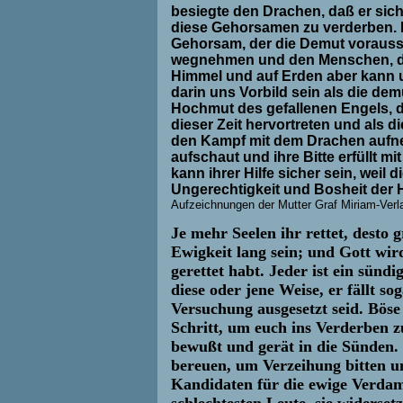
besiegte den Drachen, daß er sic
diese Gehorsamen zu verderben.
Gehorsam, der die Demut vorausset
wegnehmen und den Menschen, der
Himmel und auf Erden aber kann 
darin uns Vorbild sein als die de
Hochmut des gefallenen Engels, de
dieser Zeit hervortreten und als 
den Kampf mit dem Drachen aufne
aufschaut und ihre Bitte erfüllt m
kann ihrer Hilfe sicher sein, weil 
Ungerechtigkeit und Bosheit der 
Aufzeichnungen der Mutter Graf Miriam-Verl
Je mehr Seelen ihr rettet, desto
Ewigkeit lang sein; und Gott wir
gerettet habt. Jeder ist ein sünd
diese oder jene Weise, er fällt s
Versuchung ausgesetzt seid. Böse
Schritt, um euch ins Verderben zu
bewußt und gerät in die Sünden. 
bereuen, um Verzeihung bitten un
Kandidaten für die ewige Verdamm
schlechtesten Leute, sie widerset