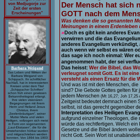
Der Mensch hat sich 
von Medjugorje zur
Zeit der ersten
GOTT nach dem Mens
Erscheinungen"
Was denken die so genannten Mode
Meinungen in einem Erdenleben ü
»
Doch es gibt kein anderes Evang
verwirren und die das Evangelium
anderes Evangelium verkündigt, a
auch wenn wir selbst es wären o
das sage ich noch einmal: Wer eu
angenommen habt, der sei verflu
Das heisst:
Wer die Bibel, das Wor
Barbara Weigand
verleugnet somit Gott. Es ist ein
Das Leben und Wirken der
Barbara Weigand von
versteht als einen Ersatz für die 
Schippach.
Ihr schriftlicher
Nachlaß, hat in interessierten
Und was ist mit den Menschen, die 
Kreisen unter dem Titel
sind? Die Gebote Gottes gelten für
„Schippacher Schriften“
schon früh einen gewissen
jedem Menschen
(
Mt 16,27; Joh 17,25 
Bekanntheitsgrad erlangt.
Ihre vielen visionären
Zeitgeist bedeutet demnach einen S
Begegnungen mit ihrem
selbst, ist das gerecht gegenüber
Herrn und Heiland Jesus
Christus, ihrem
Interpretation
des Heiligen Evange
„Seelenbräutigam“, seiner
Mutter Maria und vielen
aufgrund
einzelner Theologen, die m
Heiligen, vollzogen sich meist
würde das rechtfertigen. Welch ei
in Form von sogenannten
„Laut-Ekstasen“, die für die
Gesetze und die Bibel ändern woll
Umstehenden hörbar wurden
nicht Gott. Sein Wort ist unabänderl
und mitgeschrieben werden
konnten. Von 1894 bis 1903