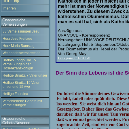
Katholiken in jeder Hinsicht auf
RFID Chip
mehr ist man der Notwendigkeit
Irrlehren
widerstehen. Zu diesem Zweck ab
katholischen Ökumenismus. Daher
Gnadenreiche
man es satt hat, sich als Kathol
Verheissungen
Auszüge aus:
33 Verheissungen Jesu
UNA VOCE - Korrespondenz
Herz Jesu Freitage
Herausgeber: UNA VOCE DEUTSCHLA
5. Jahrgang, Heft 5 September/Oktob
Herz Maria Samstag
Der Ökumenismus als Hebel der Protest
Weihnachtsversprechen
Von Georg May
Link ganzer Text Pdf
Bartolo Longo Die 15
Verheißungen der
Rosenkranzkönigin
Der Sinn des Lebens ist die 
Heilige Birgitta 7 Vater unser
Heilige Birgitta 15 Vater
unser und 15 Ave
Du hörst die Stimme deines Gewissen
Heilige Faustina
Es lobt, tadelt oder quält dich. Dies
Verschiedene Gebete mit
los werden. Sie weist dich hin auf Go
Verheissungen
Gesetzgeber. Daher lässt das Gewisse
darüber, daß wir für unser Tun vera
Gnadenreiche
daß wir einmal gerichtet werden. Für
Gebete/Novenen
zugebrachte Zeit, sind wir vor Gott v