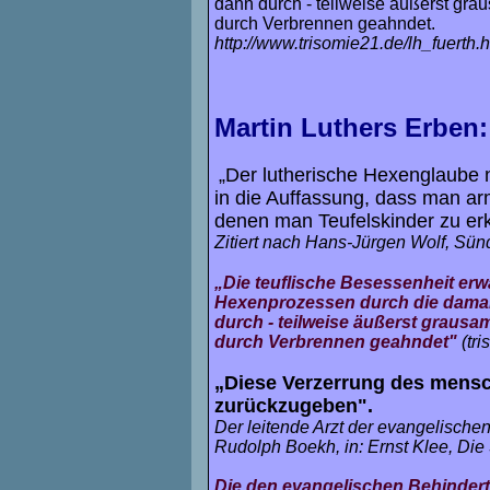
dann durch - teilweise äußerst gr
durch Verbrennen geahndet.
http://www.trisomie21.de/lh_fuerth.h
Martin Luthers Erben
„Der lutherische Hexenglaube
in die Auffassung, dass man arm
denen man Teufelskinder zu erk
Zitiert nach Hans-Jürgen Wolf, Sün
„Die teuflische Besessenheit e
Hexenprozessen durch die damal
durch - teilweise äußerst graus
durch Verbrennen geahndet"
(tr
„Diese Verzerrung des mensch
zurückzugeben".
Der leitende Arzt der evangelische
Rudolph Boekh, in: Ernst Klee, Die 
Die den evangelischen Behindert