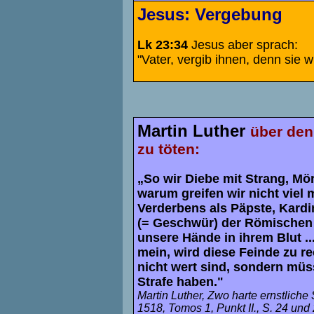
Jesus: Vergebung
Lk 23:34
Jesus aber sprach:
"Vater, vergib ihnen, denn sie w
Martin Luther
über den
zu töten:
„So wir Diebe mit Strang, Mör
warum greifen wir nicht viel
Verderbens als Päpste, Kard
(= Geschwür) der Römischen 
unsere Hände in ihrem Blut ..
mein, wird diese Feinde zu rec
nicht wert sind, sondern müs
Strafe haben."
Martin Luther, Zwo harte ernstliche 
1518, Tomos 1, Punkt II., S. 24 und 