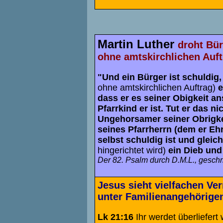
Martin Luther
droht Bür
ohne amtskirchlichen Auftr
"Und ein Bürger ist schuldig
ohne amtskirchlichen Auftrag)
e
dass er es seiner Obigkeit a
Pfarrkind er ist. Tut er das ni
Ungehorsamer seiner Obrigkei
seines Pfarrherrn (dem er Ehr
selbst schuldig ist und glei
hingerichtet wird)
ein Dieb und 
Der 82. Psalm durch D.M.L., geschr
Jesus sieht vielfachen Ve
unter Familienangehörige
Lk 21:16
Ihr werdet überliefert