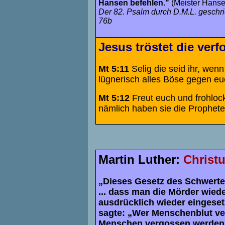
Hansen befehlen."
(Meister Hanse
Der 82. Psalm durch D.M.L. geschr
76b
Jesus tröstet die verf
Mt 5:11
Selig die seid ihr, wen
lügnerisch alles Böse gegen e
Mt 5:12
Freut euch und frohloc
nämlich haben sie die Propheten
Martin Luther:
Christu
„Dieses Gesetz des Schwertes
... dass man die Mörder wieder
ausdrücklich wieder eingesetz
sagte: „Wer Menschenblut ver
Menschen vergossen werden.“