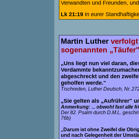
Verwandten und Freunden, und
Lk 21:19
In eurer Standhaftigke
Martin Luther
verfolgt
sogenannten „Täufer"
„Uns liegt nun viel daran, d
Verdammte bekanntzumachen,
abgeschreckt und den zweif
geholfen werde."
Tischreden, Luther Deutsch, Nr. 272
„
Sie gelten als „Aufrührer" 
Anmerkung: ... obwohl fast alle fr
Der 82. Psalm durch D.M.L. geschr
76b)
„Darum ist ohne Zweifel die Obrigke
und nach Gelegenheit der Umständ