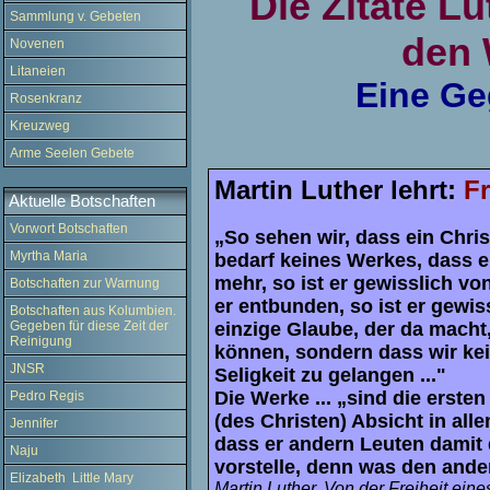
Die Zitate L
Sammlung v. Gebeten
den 
Novenen
Litaneien
Eine Ge
Rosenkranz
Kreuzweg
Arme Seelen Gebete
Martin Luther lehrt:
F
Aktuelle Botschaften
Vorwort Botschaften
„So sehen wir, dass ein Chr
Myrtha Maria
bedarf keines Werkes, dass e
mehr, so ist er gewisslich v
Botschaften zur Warnung
er entbunden, so ist er gewissl
Botschaften aus Kolumbien.
einzige Glaube, der da macht
Gegeben für diese Zeit der
Reinigung
können, sondern dass wir ke
JNSR
Seligkeit zu gelangen ..."
Die Werke ... „sind die ersten
Pedro Regis
(des Christen) Absicht in alle
Jennifer
dass er andern Leuten damit 
Naju
vorstelle, denn was den ander
Elizabeth Little Mary
Martin Luther, Von der Freiheit ein