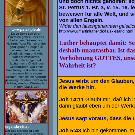
und doch nichts geholfen: so
St. Petrus 1. Br. 3, v. 15. 16
beweisen für alle Welt, und 
von allen Engeln.
Wider den falschgenannten geistli
www.pater-pio.de
http://www.martinluther.dk/falsk-stand.html
Diese Seite soll einen
Überblick geben über das
Leben und Wirken des
Luther behauptet damit: Sei
Heiligen Pater Pio, einer der
ganz großen Heiligen in
deshalb unantastbar. Ist d
unserer Zeit, der die
Wundmale trug und viele
Verhöhnung GOTTES, unseres
Wunder vollbrachte.
In der Nachfolge und
Wahrheit ist?
Nachahmung Christi, des
Gekreuzigten, war er so
hochherzig und vollkommen,
dass man hätte sagen
können: »Ich bin mit Christus
Jesus wirbt um den Glauben, 
gekreuzigt worden, nicht mehr
ich lebe, sondern Christus lebt
die Werke hin.
in mir« (Gal 2, 19)
Joh 14:11
Glaubt mir, daß ich i
dann glaubt eben um der Werke
Jesus sagt voraus, dass die
segenskreis.at
Joh 5:43
Ich bin gekommen im 
Der Segenskreis ist eine
Gemeinschaft von Priestern,