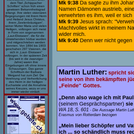
Mk 9:38
Da sagte zu ihm Johann
dem Titel „Schippacher
Schriften“ schon früh einen
Namen Dämonen austrieb, einen,
gewissen Bekanntheitsgrad
erlangt. Ihre vielen visionären
verwehrten es ihm, weil er sich 
Begegnungen mit ihrem Herrn
und Heiland Jesus Christus,
Mk 9:39
Jesus sprach: "Verwehrt
ihrem „Seelenbräutigam“,
seiner Mutter Maria und vielen
Machtvolles wirkt in meinem N
Heiligen, vollzogen sich meist
in Form von sogenannten
wider mich.
„Laut-Ekstasen“, die für die
Mk 9:40
Denn wer nicht gegen un
Umstehenden hörbar wurden
und mitgeschrieben werden
konnten. Von 1894 bis 1903
geschahen 297 Visionen, die
sich in „Laut- Ekstasen“
vollzogen. In der späteren Zeit
(bis weit in die zwanziger
Jahre) waren ihre
Eingebungen oft ohne innere
Schauungen. Das ganze
Martin Luther:
spricht si
Schrifttum der Barbara
Weigand hat zum Ziel: Die
seine von ihm bekämpften jüd
Verehrung und Verherrlichung
des Herrn in der heiligen
„Feinde" Gottes.
Eucharistie und die Annahme
seines Kreuzes, wozu er uns
immer wieder einlädt.
„Denn also wage ich mit Paul
(seinem Gesprächspartner)
sie
WA 18, S. 601
-
Die Aussage Martin Luth
Erasmus von Rotterdam bezogen
„Mein lieber Schöpfer und Vat
ich ... so schändlich muss re