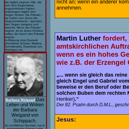
nicht an; wenn ein anderer ko
die täglich segnen. Alle, die
sich dem Segenskreis
annehmen.
angeschlossen haben,
empfangen täglich den
Segen Gottes. Die Priester -
sie haben von Jesus die
Segensvollmacht - spenden
den Segen morgens und
abends. Wenn der Priester
segnet, ist es Jesus Christus
selber, der durch den Priester
Martin Luther
fordert,
segnet.
Aufklärung über Esoterik
(Anneliese Scherer, Martina
amtskirchlichen Auft
Schmilewski), Download von
Vorträgen etc.
wenn es ein hohes Gei
wie z.B. der Erzengel 
„... wenn sie gleich das rein
gleich Engel und Gabriel vom 
beweise er den Beruf oder Befe
solchen Buben dem rechten M
Henker)
."
Das
Barbara Weigand
Der 82. Psalm durch D.M.L., geschr
Leben und Wirken
der Barbara
Weigand von
Jesus:
Schippach.
Ihr schriftlicher Nachlaß, hat in
interessierten Kreisen unter