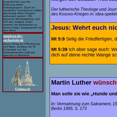
ist gewachsen aus der
Erfahrung dieser
Gebetsgruppen. Durch ein
Der lutherische Theologe und Journ
handliches Taschenbuch sollten
des Kosovo-Krieges in: idea-spektr
gleichzeitig diese Gruppen
verbunden werden. 100
bekannte Wechselgebete und
100 alte, beliebte Lieder
vereinen die Beterseelen zu
Jesus:
Wehrt euch ni
einem innigen Zwiegespräch mit
dem Herrn.
jungfrau-der-
Mt 5:9
Selig die Friedfertigen
eucharistie.de
Jesus, König der Offenbarung
und Maria, Jungfrau der Hl.
Mt 5:39
Ich aber sage euch: We
Eucharistie von der
immerwährenden Salbung
dich auf deine rechte Wange sc
sprechen in Manduria.
Martin Luther
wünscht
Fatima.ch
Man solle sie wie „Hunde und
In: Vermahnung zum Sakrament, 15
Berlin 1995, S. 173