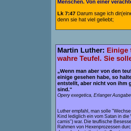
Menschen. Von einer verachte
Lk 7:47
Darum sage ich dir
(ein
denn sie hat viel geliebt;
Martin Luther:
Einige 
wahre Teufel. Sie soll
„Wenn man aber von den teuf
einige gesehen habe, so halte
entstellt, aber nicht von ihm
sind."
Opery exegetica, Erlanger Ausgabe, 
Luther empfahl, man solle "Wechsel
Kind lediglich ein vom Satan in di
carnis") war. Die teuflische Beses
Rahmen von Hexenprozessen durch 