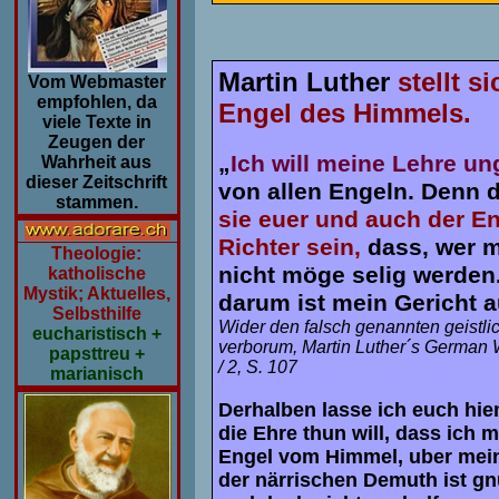
Martin Luther
stellt s
Vom Webmaster
empfohlen, da
Engel des Himmels.
viele Texte in
Zeugen der
„
Ich will meine Lehre u
Wahrheit aus
dieser Zeitschrift
von allen Engeln. Denn d
stammen.
sie euer und auch der En
Richter sein,
dass, wer m
Theologie:
nicht möge selig werden.
katholische
Mystik; Aktuelles,
darum ist mein Gericht a
Selbsthilfe
Wider den falsch genannten geistli
eucharistisch +
verborum, Martin Luther´s German 
papsttreu +
/ 2, S. 107
marianisch
Derhalben lasse ich euch hie
die Ehre thun will, dass ich 
Engel vom Himmel, uber meine
der närrischen Demuth ist g