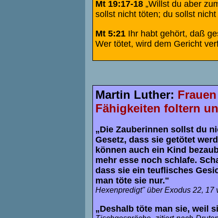
Mt 19:17-18
„Willst du aber zu
sollst nicht töten; du sollst nich
Mt 5:21
Ihr habt gehört, daß ges
Wer tötet, wird dem Gericht verf
Martin Luther:
Frauen
Fähigkeiten foltern u
„Die Zauberinnen sollst du nic
Gesetz, dass sie getötet werde
können auch ein Kind bezaube
mehr esse noch schlafe. Scha
dass sie ein teuflisches Gesi
man töte sie nur."
Hexenpredigt" über Exodus 22, 17 
„Deshalb töte man sie, weil 