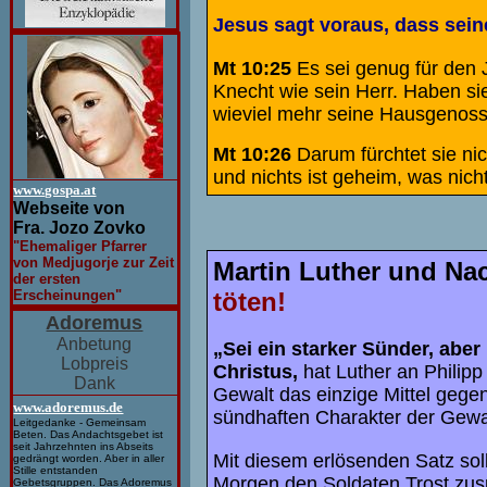
Jesus sagt voraus, dass sein
Mt 10:25
Es sei genug für den 
Knecht wie sein Herr. Haben s
wieviel mehr seine Hausgenoss
Mt 10:26
Darum fürchtet sie nich
und nichts ist geheim, was nich
www.gospa.at
Webseite von
Fra. Jozo Zovko
"Ehemaliger Pfarrer
von Medjugorje zur Zeit
Martin Luther und Nac
der ersten
Erscheinungen"
töten!
Adoremus
Anbetung
„Sei ein starker Sünder, aber
Lobpreis
Christus,
hat Luther an Philipp
Dank
Gewalt das einzige Mittel gegen
www.adoremus.de
sündhaften Charakter der Gewa
Leitgedanke - Gemeinsam
Beten. Das Andachtsgebet ist
seit Jahrzehnten ins Abseits
Mit diesem erlösenden Satz sol
gedrängt worden. Aber in aller
Stille entstanden
Morgen den Soldaten Trost zus
Gebetsgruppen. Das Adoremus