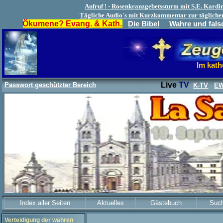
Aufruf ! - Rosenkranzgebetssturm mit S.E. Kar
Tägliche Audio's mit Kurzkommentar zur tägliche
Ökumene? Evang. & Kath.
Die Bibel
Wahre und fals
Im kath
Live
TV
Passwort geschützter Bereich
K-TV
EW
Index aller Seiten
Aktuelles
Gästebuch
Suc
Verteidigung der wahren