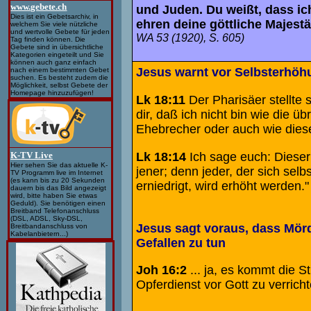
www.gebete.ch
und Juden. Du weißt, dass ic
Dies ist ein Gebetsarchiv, in
ehren deine göttliche Majestä
welchem Sie viele nützliche
und wertvolle Gebete für jeden
WA 53 (1920), S. 605)
Tag finden können. Die
Gebete sind in übersichtliche
Kategorien eingeteilt und Sie
können auch ganz einfach
Jesus warnt vor Selbsterhöh
nach einem bestimmten Gebet
suchen. Es besteht zudem die
Möglichkeit, selbst Gebete der
Homepage hinzuzufügen!
Lk 18:11
Der Pharisäer stellte s
dir, daß ich nicht bin wie die 
Ehebrecher oder auch wie diese
Lk 18:14
Ich sage euch: Dieser
K-TV Live
Hier sehen Sie das aktuelle K-
jener; denn jeder, der sich selbs
TV Programm live im Internet
(es kann bis zu 20 Sekunden
erniedrigt, wird erhöht werden."
dauern bis das Bild angezeigt
wird, bitte haben Sie etwas
Geduld). Sie benötigen einen
Breitband Telefonanschluss
(DSL, ADSL, Sky-DSL,
Jesus sagt voraus, dass Mörd
Breitbandanschluss von
Kabelanbietern...)
Gefallen zu tun
Joh 16:2
... ja, es kommt die St
Opferdienst vor Gott zu verricht