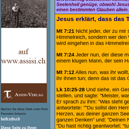
Seelenheil genüge
, obwohl Jesus
einen bestimmten Glauben allein.
Jesus erklärt, dass das T
Mt 7:21
Nicht jeder, der zu mir 
Himmelreich, sondern wer den W
wird eingehen in das Himmelrei
Mt 7:24
Jeder nun, der diese me
einem klugen Mann, der sein H
Mt 7:12
Alles nun, was ihr woll
ihr ihnen tun; denn das ist das
Lk 10:25-28
Und siehe, ein Ges
stellen, und sagte: "Meister, 
Er sprach zu ihm: "Was steht g
antwortete: ""Du sollst den Her
Machen Sie diese Seite unter Ihren
Herzen, aus deiner ganzen See
Freunden bekannt.
kath-zdw.ch
ganzen Denken" und: "Deinen N
"Du hast richtig geantwortet; "tu
Diese Seite zu Ihren