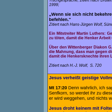
Tischgespräche, zitiert nach Drut
1999;
„Wenn sie sich nicht bekehre
befehlen."
Zitiert nach Hans-Jürgen Wolf, Sünd
Ein Mitstreiter Martin Luthers:
zu töten, damit die Henker Arbe
Über den Wittenberger Diakon G. R
die Mahnung, dass man gegen die
damit die Henkersknechte ihren 
Zitiert nach H.-J. Wolf, S. 720
Jesus verheißt geistige Voll
Mt 17:20
Denn wahrlich, ich sa
Senfkorn, so werdet ihr zu die
er wird weggehen, und nichts w
Jesus droht keinem mit Folter