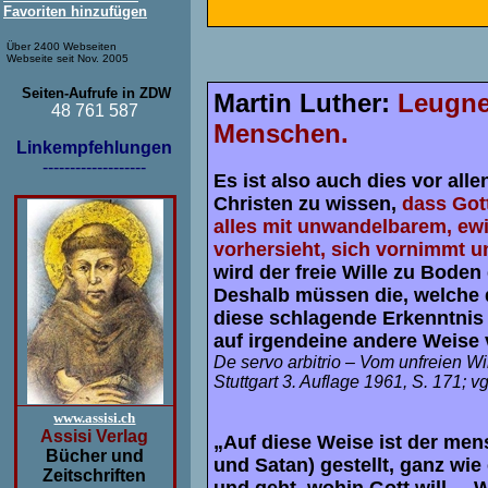
Favoriten hinzufügen
Über 2400 Webseiten
Webseite seit Nov. 2005
Seiten-Aufrufe in ZDW
Martin Luther:
Leugne
48 761 587
Menschen.
Linkempfehlungen
-------------------
Es ist also auch dies vor al
Christen zu wissen,
dass Gott
alles mit unwandelbarem, ew
vorhersieht, sich vornimmt u
wird der freie Wille zu Bode
Deshalb müssen die, welche d
diese schlagende Erkenntnis
auf irgendeine andere Weise 
De servo arbitrio – Vom unfreien Wi
Stuttgart 3. Auflage 1961, S. 171; v
www.assisi.ch
Assisi Verlag
„Auf diese Weise ist der men
Bücher und
und Satan) gestellt, ganz wie e
Zeitschriften
und geht, wohin Gott will ... 