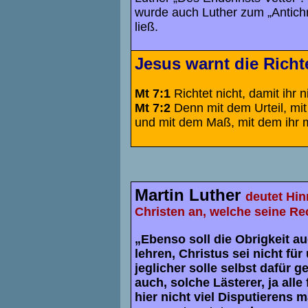
wurde auch Luther zum „Antichr
ließ.
Jesus warnt die Rich
Mt 7:1
Richtet nicht, damit ihr n
Mt 7:2
Denn mit dem Urteil, mit 
und mit dem Maß, mit dem ihr 
Martin Luther
deutet Hin
Christen an, welche seine Re
„Ebenso soll die Obrigkeit auc
lehren, Christus sei nicht fü
jeglicher solle selbst dafür 
auch, solche Lästerer, ja alle
hier nicht viel Disputierens