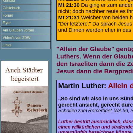
Kontakt
Mt 21:30
Da ging er zum andern
Gästebuch
nicht; doch nachher reute es ihn
Forum
Mt 21:31
Welcher von beiden ha
"Der letztere." Da sprach Jesus
Flyer
und Dirnen werden eher in das 
Am Glauben vorbei
Video's von ZDW
Links
"Allein der Glaube" genüg
Luthers. Wenn der Glaube
den Israeliten dann die
Jesus dann die Bergpredi
Martin Luther:
Allein 
„So sind wir also in uns Sün
gerecht ansieht, gerecht dur
Scholien zum Römerbrief, WA 56, S.
Luther bestritt ausdrücklich, dass
einen willkürlichen und strafen
unvernünftig bezeichnen könnte,