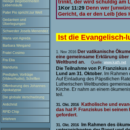
trinkt, der wird schuldig am 
Heilige Begebenheiten
Lebensläufe
1Kor 11:29
Denn wer [unwürdig
Pater Pio spricht zur Welt
Gericht, da er den Leib [des 
Gedanken und
Überlegungen
Schwester Josefa Menendez
Ist die Evangelisch-l
Maria von Agreda
Barbara Weigand
Der vatikanische Ökumen
1. Nov 2016
Fratel Cosimo
eine gemeinsame Erklärung über 
Fra Elia
Weltbund an.
Quelle:
www.kath.net
Manduria
Die Teilnahme von P. Franziskus
Lund am 31. Oktober
. Im Rahmen d
Predigten, Vorträge
Auf Einladung des Päpstlichen Rate
(Video/Audio), Schriften
Lutherischen Weltbundes gemeinsam 
Offenbarung des Johannes -
Kirche. Er nahm an einem ökumeni
Apokalypse
teil.
Die globale Verschwörung
Katholische und evan
Antichrist
31. Okt. 2016
das hat P. Franziskus bei seine
RFID Chip
gefordert.
Irrlehren
Im Rahmen des ökume
31. Okt. 2016
unterzeichneten der Papst und d