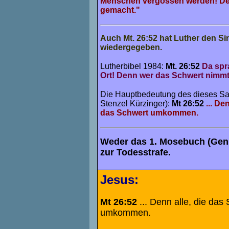
Menschen vergossen werden! De
gemacht.
"
Auch Mt. 26:52 hat Luther den Si
wiedergegeben.
Lutherbibel 1984:
Mt. 26:52
Da spr
Ort! Denn wer das Schwert nimmt
Die Hauptbedeutung des dieses Sat
Stenzel Kürzinger)
:
Mt 26:52
... De
das Schwert umkommen.
Weder das 1. Mosebuch (Gen.
zur Todesstrafe.
Jesus:
Mt 26:52
... Denn alle, die das
umkommen.