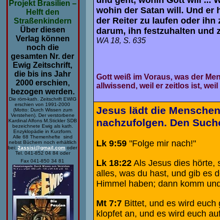
Projekt Brasilien –
wohin der Satan will. Und er 
Helft den
der Reiter zu laufen oder ihn
Straßenkindern
Über diesen
darum, ihn festzuhalten und z
Verlag können
WA 18, S. 635
noch die
gesamten Nr. der
Ewig Zeitschrift,
die bis ins Jahr
Gott weiß im Voraus, was der Mens
2000 erschien,
allwissend, weil er zeitlos ist, weil
bezogen werden.
Die röm-kath. Zeitschrift EWIG
erschien von 1991-2000
Jesus lädt die Menschen 
(Motto: Durch Wissen zum
Verstehen). Der verstorbene
nachzufolgen. Den Suchen
Kardinal Alfons M.Stickler SDB
bezeichnete Ewig als kath.
Enzyklopädie in Kurzform.
Alle 68 Themenhefte sind
Lk 9:59
"Folge mir nach!"
nebst Büchern noch erhältlich
bei:
2assisi@gmail.com
oder
Tel. 041-852 04 84 oder
Lk 18:22
Als Jesus dies hörte, 
Fax 041-850 34 81
alles, was du hast, und gib es 
Himmel haben; dann komm und 
Mt 7:7
Bittet, und es wird euch
klopfet an, und es wird euch a