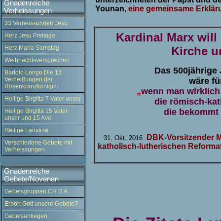
Gnadenreiche
Younan,
eine gemeinsame Erklär
Verheissungen
33 Verheissungen Jesu
Kardinal Marx will
Herz Jesu Freitage
Herz Maria Samstag
Kirche u
Weihnachtsversprechen
Das 500jährige
Bartolo Longo Die 15
Verheißungen der
wäre fü
Rosenkranzkönigin
„
wenn man wirklich
Heilige Birgitta 7 Vater unser
die römisch-kat
die bekommt 
Heilige Birgitta 15 Vater
unser und 15 Ave
Heilige Faustina
DBK-Vorsitzender M
31. Okt. 2016
Verschiedene Gebete mit
katholisch-lutherischen Reforma
Verheissungen
Gnadenreiche
Gebete/Novenen
Gebetsgruppen CH D A
Erhört Gott unsere Gebete?
Gebetsanliegen