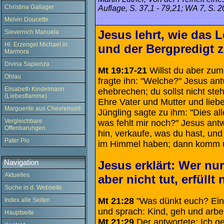
Christina Gallager
Auflage, S. 37,1 - 79,21; WA 7, S. 2
Melvin Doucette
Jesus lehrt, wie das
Sievernich Manuela
Hl. Erzengel Michael in
und der Bergpredigt 
Marmora
Divina Sapienza
Mt 19:17-21
Willst du aber zum
Ohlau
fragte ihn: "Welche?" Jesus antwo
Elisabeth Kindelmann
ehebrechen; du sollst nicht steh
(Liebesflamme)
Ehre Vater und Mutter und lieb
Marguerite aus Chevremont
Jüngling sagte zu ihm: "Dies al
Vergleichbare
was fehlt mir noch?" Jesus antw
Offenbarungen
hin, verkaufe, was du hast, un
Pater Pio
im Himmel haben; dann komm un
Jesus erklärt: Wer nu
Navigation
Aktuelles
aber nicht tut, erfüllt
Suche in d. Webseite
Mt 21:28
"Was dünkt euch? Ein
Index alle Seiten
und sprach: Kind, geh und arbe
Hauptseite
Mt 21:29
Der antwortete: Ich ge