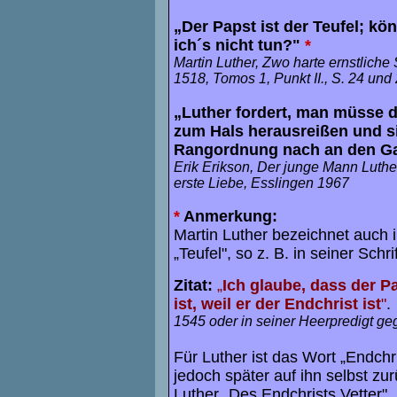
„Der Papst ist der Teufel; k
ich´s nicht tun?"
*
Martin Luther, Zwo harte ernstliche 
1518, Tomos 1, Punkt II., S. 24 und 
„Luther fordert, man müsse 
zum Hals herausreißen und si
Rangordnung nach an den Ga
Erik Erikson, Der junge Mann Luther,
erste Liebe, Esslingen 1967
*
Anmerkung:
Martin Luther bezeichnet auch i
„Teufel", so z. B. in seiner Sch
Zitat:
„
Ich glaube, dass der P
ist, weil er der Endchrist ist
"
.
1545 oder in seiner Heerpredigt g
Für Luther ist das Wort „Endchri
jedoch später auf ihn selbst z
Luther „Des Endchrists Vetter"