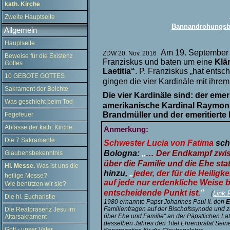
kath. Kirche
Zweite Hauptseite
Bannandrohungsbu
Allgemein
Hauptseite
Am 19. September s
ZDW 20. Nov. 2016
Beweise für die Existenz
Franziskus und baten um eine
Klä
Gottes
Laetitia“
. P. Franziskus „hat entsch
10 GEBOTE GOTTES
gingen die vier Kardinäle mit ihrem 
Sakrament der Beichte
Die vier Kardinäle sind: der emer
Was geschieht beim Tod
amerikanische Kardinal Raymond 
Brandmüller und der emeritierte
Fegefeuer
Ablässe der kath. Kirche
Anmerkung:
Die 7 Sakramente
Schwester Lucia von Fatima
sch
Bologna:
„
… Der Endkampf zwis
Glaubensbekenntnis
über die Familie und die Ehe stat
Hl. Messe.
Was ist uns die
hinzu,
„
jeder, der für die Heilig
heilige Messe?
auf jede nur erdenkliche Weise 
Wie benützen wir sie?
entscheidende Punkt ist.
“
(
Link 
Die hl. Eucharistie
1980 ernannte Papst Johannes Paul II. den
E
Familienfragen auf der Bischofssynode und zum
Die Realpräsenz Jesu im
über Ehe und Familie“ an der Päpstlichen Lat
Altarsakrament
desselben Jahres den Titel Ehrenprälat Seine
Gott - unser Vater