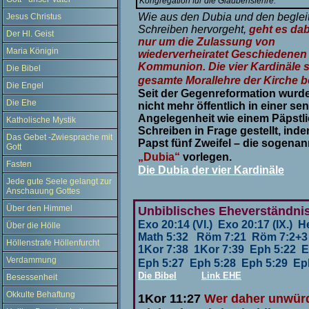
Kongregation für die Glaubenslehre.
Wie aus den Dubia und den begle
Jesus Christus
Schreiben hervorgeht,
geht es dab
Der Hl. Geist
nur um die Zulassung von
Maria Königin
wiederverheiratet Geschiedenen
Kommunion. Die vier Kardinäle 
Die Bibel
gesamte Morallehre der Kirche b
Die Engel
Seit der Gegenreformation wurde
Die Ehe
nicht mehr öffentlich in einer se
Angelegenheit wie einem Päpstl
Katholische Mystik
Schreiben in Frage gestellt, ind
Das Gebet -Zwiesprache mit
Papst fünf Zweifel – die sogenan
Gott
„Dubia“
vorlegen.
Fasten
Die Dubia der vier Kardinäle
Jede gute Seele gelangt zur
Anschauung Gottes
Über den Himmel
U
nbiblisches Eheverständni
Exo 20:14 (VI.) Exo 20:17 (IX.) 
Über die Hölle
Math 5:32 Röm 7:21 Röm 7:2+3 
Höllenstrafe Höllenfurcht
1Kor 7:38 1Kor 7:39 Eph 5:22 E
Verdammung
Eph 5:27 Eph 5:28 Eph 5:29 Ep
Die Bibel
Link EHE
Besessenheit
Okkulte Behaftung
1Kor 11:27
Wer daher unwürd