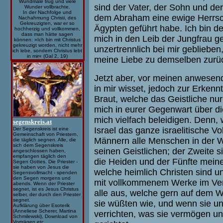
Wundmale trug und viele
sind der Vater, der Sohn und der G
Wunder vollbrachte.
In der Nachfolge und
dem Abraham eine ewige Herrsc
Nachahmung Christi, des
Gekreuzigten, war er so
Ägypten geführt habe. Ich bin de
hochherzig und vollkommen,
dass man hätte sagen
mich in den Leib der Jungfrau ge
können: »Ich bin mit Christus
gekreuzigt worden, nicht mehr
unzertrennlich bei mir geblieben
ich lebe, sondern Christus lebt
in mir« (Gal 2, 19)
meine Liebe zu demselben zurüc
Jetzt aber, vor meinen anwesende
in mir wisset, jedoch zur Erken
Braut, welche das Geistliche nu
mich in eurer Gegenwart über die
mich vielfach beleidigen. Denn,
segenskreis.at
Israel das ganze israelitische Vo
Der Segenskreis ist eine
Gemeinschaft von Priestern,
Männern alle Menschen in der Wel
die täglich segnen. Alle, die
sich dem Segenskreis
seinen Geistlichen; der Zweite si
angeschlossen haben,
empfangen täglich den
die Heiden und der Fünfte meine
Segen Gottes. Die Priester -
sie haben von Jesus die
welche heimlich Christen sind un
Segensvollmacht - spenden
den Segen morgens und
mit vollkommenem Werke im Verb
abends. Wenn der Priester
segnet, ist es Jesus Christus
alle aus, welche gern auf dem
selber, der durch den Priester
segnet.
sie wüßten wie, und wenn sie u
Aufklärung über Esoterik
(Anneliese Scherer, Martina
verrichten, was sie vermögen u
Schmilewski), Download von
Vorträgen etc.