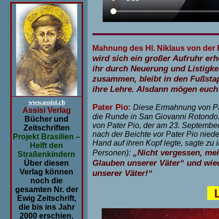
Mahnung des Hl. Niklaus von der 
wird sich ein großer Aufruhr erh
ihr durch Neuerung und Listigkei
zusammen, bleibt in den Fußstap
ihre Lehre. Alsdann mögen euch
www.assisi.ch
Pater Pio:
Diese Ermahnung von Pate
Assisi Verlag
die Runde in San Giovanni Rotondo.
Bücher und
von Pater Pio, der am 23. September 
Zeitschriften
nach der Beichte vor Pater Pio nieder
Projekt Brasilien –
Hand auf ihren Kopf legte, sagte zu i
Helft den
„Nicht vergessen, mei
Personen):
Straßenkindern
Glauben unserer Väter“ und wie
Über diesen
Verlag können
unserer Väter!“
noch die
gesamten Nr. der
L
Ewig Zeitschrift,
die bis ins Jahr
2000 erschien,