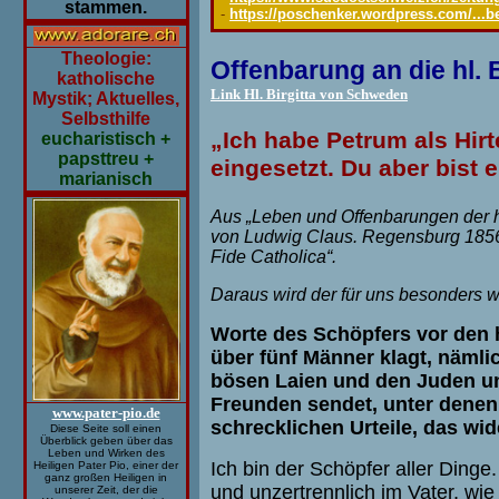
stammen.
-
https://poschenker.wordpress.com/...ber
Theologie:
Offenbarung an die hl.
katholische
Link Hl. Birgitta von Schweden
Mystik; Aktuelles,
Selbsthilfe
„Ich habe Petrum als Hirt
eucharistisch +
papsttreu +
eingesetzt. Du aber bist 
marianisch
A
us „Leben und Offenbarungen der hl
von Ludwig Claus. Regensburg 1856
Fide Catholica“.
Daraus wird der für uns besonders wic
Worte des Schöpfers vor den 
über fünf Männer klagt, nämli
bösen Laien und den Juden und
Freunden sendet, unter dene
www.pater-pio.de
schrecklichen Urteile, das wid
Diese Seite soll einen
Überblick geben über das
Leben und Wirken des
Ich bin der Schöpfer aller Ding
Heiligen Pater Pio, einer der
ganz großen Heiligen in
und unzertrennlich im Vater, wie 
unserer Zeit, der die