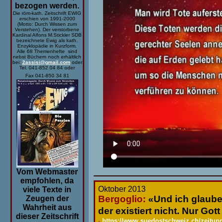
bezogen werden.
Die röm-kath. Zeitschrift EWIG
erschien von 1991-2000
(Motto: Durch Wissen zum
Verstehen). Der verstorbene
Kardinal Alfons M.Stickler SDB
bezeichnete Ewig als kath.
Enzyklopädie in Kurzform.
Alle 68 Themenhefte sind
nebst Büchern noch erhältlich
bei:
2assisi@gmail.com
oder
Tel. 041-852 04 84 oder
Fax 041-850 34 81
Vom Webmaster
empfohlen, da
Oktober 2013
viele Texte in
Bergoglio:
«Und ich glaube 
Zeugen der
Wahrheit aus
der existiert nicht. Nur Gott 
dieser Zeitschrift
-
https://www.suedostschweiz.ch/zeitung/