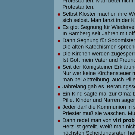
Protestanten. Man betet nicht
Protestanten.
●
Selbst Klöster machen ihre Wor
sich selbst. Man tanzt in der K
●
Es gibt Segnung für Wiederver
In Bamberg seit Jahren mit off
●
Dann Segnung für Sodomisten 
Die alten Katechismen sprec
●
Die Kirchen werden zugesperr
Ist Gott mein Vater und Freun
●
Seit der Königsteiner Erkläru
Nur wer keine Kirchensteuer 
man bei Abtreibung, auch Pill
●
Jahrelang gab es ‘Beratungssc
●
Ein Kind sagte mal zur Oma: 
Pille. Kinder und Narren sage
●
Jeder darf die Kommunion in
Priester muß sie waschen. Mu
●
Dann redet man von
viri pro
Herz ist geteilt. Weiß man nic
höchsten Scheidungsraten ha