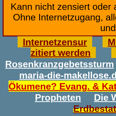
K
ann nicht
zensiert
oder
Ohne Internetzugang, all
und
Internetzensur
M
zitiert werden
Rosenkranzgebetssturm
maria-die-makellose.
Ökumene? Evang. & Kat
Propheten
Die 
Erdbesta