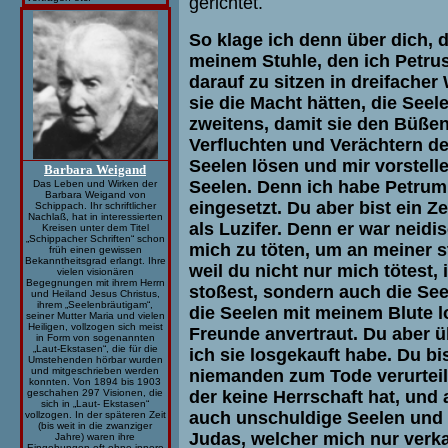
gerichtet.
So klage ich denn über dich, 
meinem Stuhle, den ich Petru
darauf zu sitzen in dreifache
sie die Macht hätten, die See
zweitens, damit sie den Büße
Verfluchten und Verächtern de
Seelen lösen und mir vorstelle
Barbara Weigand
Seelen. Denn ich habe Petrum 
Das Leben und Wirken der
Barbara Weigand von
eingesetzt. Du aber bist ein Ze
Schippach.
Ihr schriftlicher
Nachlaß, hat in interessierten
als Luzifer. Denn er war neidi
Kreisen unter dem Titel
„Schippacher Schriften“ schon
mich zu töten, um an meiner s
früh einen gewissen
Bekanntheitsgrad erlangt. Ihre
weil du nicht nur mich tötest
vielen visionären
Begegnungen mit ihrem Herrn
stoßest, sondern auch die See
und Heiland Jesus Christus,
ihrem „Seelenbräutigam“,
die Seelen mit meinem Blute l
seiner Mutter Maria und vielen
Heiligen, vollzogen sich meist
Freunde anvertraut. Du aber 
in Form von sogenannten
„Laut-Ekstasen“, die für die
ich sie losgekauft habe. Du bi
Umstehenden hörbar wurden
und mitgeschrieben werden
niemanden zum Tode verurteilte
konnten. Von 1894 bis 1903
der keine Herrschaft hat, und 
geschahen 297 Visionen, die
sich in „Laut- Ekstasen“
auch unschuldige Seelen und l
vollzogen. In der späteren Zeit
(bis weit in die zwanziger
Judas, welcher mich nur verkau
Jahre) waren ihre
Eingebungen oft ohne innere