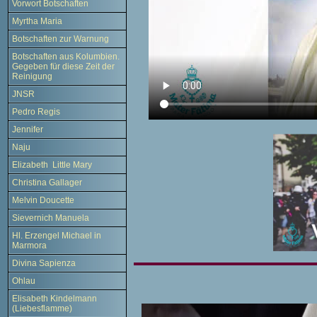
Vorwort Botschaften
Myrtha Maria
Botschaften zur Warnung
Botschaften aus Kolumbien.
Gegeben für diese Zeit der
Reinigung
JNSR
Pedro Regis
Jennifer
Naju
Elizabeth Little Mary
Christina Gallager
Melvin Doucette
Sievernich Manuela
Hl. Erzengel Michael in
Marmora
Divina Sapienza
Ohlau
Elisabeth Kindelmann
(Liebesflamme)