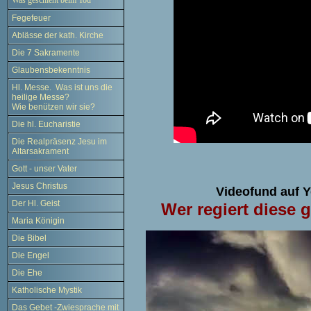
Was geschieht beim Tod
Fegefeuer
Ablässe der kath. Kirche
Die 7 Sakramente
Glaubensbekenntnis
Hl. Messe. Was ist uns die
heilige Messe?
Wie benützen wir sie?
Die hl. Eucharistie
Die Realpräsenz Jesu im
Altarsakrament
Gott - unser Vater
Jesus Christus
Videofund auf 
Der Hl. Geist
Wer regiert diese 
Maria Königin
Die Bibel
Die Engel
Die Ehe
Katholische Mystik
Das Gebet -Zwiesprache mit