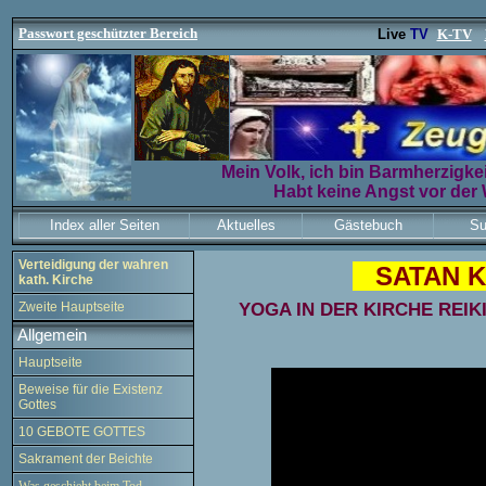
Passwort geschützter Bereich
Live
TV
K-TV
Mein Volk, ich bin Barmherzigkeit
Habt keine Angst vor der 
Index aller Seiten
Aktuelles
Gästebuch
Su
Verteidigung der wahren
SATAN K
kath. Kirche
YOGA IN DER KIRCHE REI
Zweite Hauptseite
Allgemein
Hauptseite
Beweise für die Existenz
Gottes
10 GEBOTE GOTTES
Sakrament der Beichte