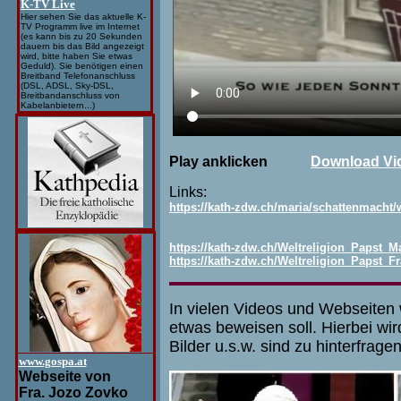
K-TV Live
Hier sehen Sie das aktuelle K-
TV Programm live im Internet
(es kann bis zu 20 Sekunden
dauern bis das Bild angezeigt
wird, bitte haben Sie etwas
Geduld). Sie benötigen einen
Breitband Telefonanschluss
(DSL, ADSL, Sky-DSL,
Breitbandanschluss von
Kabelanbietern...)
Play anklicken
Download Vi
Links:
https://kath-zdw.ch/maria/schattenmacht/w
https://kath-zdw.ch/Weltreligion_Papst_
https://kath-zdw.ch/Weltreligion_Papst_F
In vielen Videos und Webseiten 
etwas beweisen soll. Hierbei wird
Bilder u.s.w. sind zu hinterfragen
www.gospa.at
Webseite von
Fra. Jozo Zovko