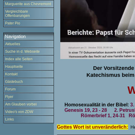
Marguerite aus Chevremont
Vergleichbare
Offenbarungen
Pater Pio
Navigation
Aktuelles
Suche in d. Webseite
Index alle Seiten
Hauptseite
Der Vorsitzende
Kontakt
Katechismus beim
Gästebuch
W
Forum
Flyer
Homosexualität in der Bibel:
3.
Am Glauben vorbei
Genesis 19, 23 - 28 2. Petrus
Video's von ZDW
Römerbrief 1, 24-31 Rö
Links
Gottes Wort ist unveränderlich:
He