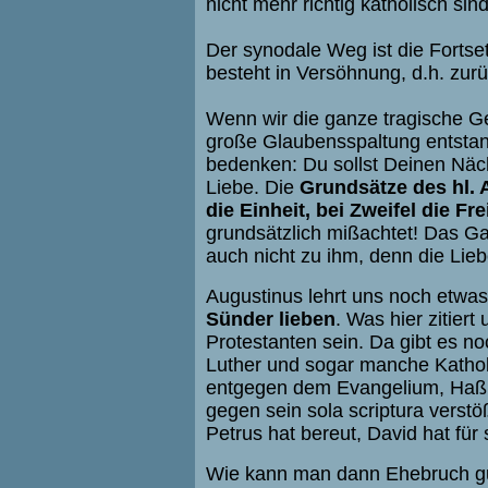
nicht mehr richtig katholisch sind
Der synodale Weg ist die Fort
besteht in Versöhnung, d.h. zur
Wenn wir die ganze tragische G
große Glaubensspaltung entsta
bedenken: Du sollst Deinen Näch
Liebe. Die
Grundsätze des hl.
die Einheit, bei Zweifel die Fr
grundsätzlich mißachtet! Das G
auch nicht zu ihm, denn die Lieb
Augustinus lehrt uns noch etwas
Sünder lieben
. Was hier zitiert
Protestanten sein. Da gibt es 
Luther und sogar manche Katho
entgegen dem Evangelium, Haß, 
gegen sein sola scriptura verst
Petrus hat bereut, David hat fü
Wie kann man dann Ehebruch gu