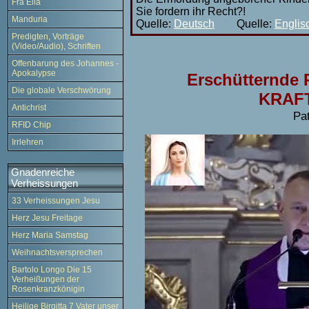
Fra Elia
Sie fordern ihr Recht?!
Manduria
Quelle:
Deutsch
Quelle:
Englis
Predigten, Vorträge
(Video/Audio), Schriften
Offenbarung des Johannes -
Apokalypse
Erschütternde 
Die globale Verschwörung
KRAFT
Antichrist
Pa
RFID Chip
Irrlehren
Gnadenreiche
Verheissungen
33 Verheissungen Jesu
Herz Jesu Freitage
Herz Maria Samstag
Weihnachtsversprechen
Bartolo Longo Die 15
Verheißungen der
Rosenkranzkönigin
Heilige Birgitta 7 Vater unser