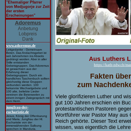
"Ehemaliger Pfarrer
von Medjugorje zur Zeit
der ersten
Erscheinungen"
Adoremus
Anbetung
Lobpreis
Dank
www.adoremus.de
Leitgedanke - Gemeinsam
Beten. Das Andachtsgebet ist
seit Jahrzehnten ins Abseits
Aus Luthers L
gedrängt worden. Aber in aller
Stille entstanden
https://kath-zdw.ch/mar
Gebetsgruppen. Das Adoremus
ist gewachsen aus der
Erfahrung dieser
Fakten über
Gebetsgruppen. Durch ein
handliches Taschenbuch sollten
gleichzeitig diese Gruppen
zum Nachdenken
verbunden werden. 100
bekannte Wechselgebete und
100 alte, beliebte Lieder
vereinen die Beterseelen zu
Viele glorifizieren Luther und wis
einem innigen Zwiegespräch mit
dem Herrn.
gut 100 Jahren erschien ein Bu
jungfrau-der-
protestantischen Pastoren gegen
eucharistie.de
Wortführer war Pastor May aus 
Jesus, König der Offenbarung
und Maria, Jungfrau der Hl.
Reich gehörte. Dieser Text erweis
Eucharistie von der
immerwährenden Salbung
wissen, was eigentlich die Lehre 
sprechen in Manduria.