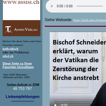
Siehe Webseite
https://kath-zdw.ch/maria
Machen Sie diese Seite unter Ihren
Freunden bekannt.
kath-zdw.ch
oder bei Problemen
zdw2.ch
Diese Seite zu Ihren
Favoriten hinzufügen
Über 2400 Webseiten
Webseite seit Nov. 2005
Seiten-Aufrufe in ZDW
48 753 787
Linkempfehlungen
-------------------