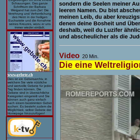
sondern die Seelen meiner A
Schauungen. Das ganze
Schrifttum der Barbara
leeren Namen. Du bist abscheu
Weigand hat zum Ziel: Die
Verehrung und Verherrlichung
meinen Leib, du aber kreuzigs
des Herrn in der heiligen
Eucharistie und die Annahme
denen deine Bosheit und Übertr
seines Kreuzes, wozu er uns
immer wieder einlädt.
deshalb, weil du Luzifer ähnli
und abscheulicher als die Jud
Video
20 Min.
Die eine Weltreligi
www.gebete.ch
Dies ist ein Gebetsarchiv, in
welchem Sie viele nützliche
und wertvolle Gebete für jeden
Tag finden können. Die
Gebete sind in übersichtliche
Kategorien eingeteilt und Sie
können auch ganz einfach
nach einem bestimmten Gebet
suchen. Es besteht zudem die
Möglichkeit, selbst Gebete der
Homepage hinzuzufügen!