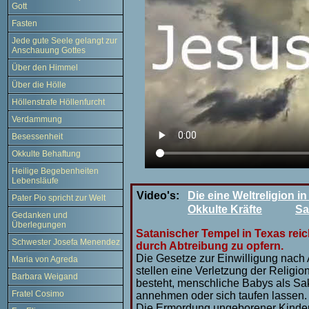
Gott
Fasten
Jede gute Seele gelangt zur
Anschauung Gottes
Über den Himmel
Über die Hölle
Höllenstrafe Höllenfurcht
Verdammung
Besessenheit
Okkulte Behaftung
Heilige Begebenheiten
Lebensläufe
Video's:
Die eine Weltreligion 
Pater Pio spricht zur Welt
Okkulte Kräfte
Sa
Gedanken und
Überlegungen
Satanischer Tempel in Texas reic
Schwester Josefa Menendez
durch Abtreibung zu opfern.
Die Gesetze zur Einwilligung nach 
Maria von Agreda
stellen eine Verletzung der Religion
Barbara Weigand
besteht, menschliche Babys als Sa
Fratel Cosimo
annehmen oder sich taufen lassen.
Die Ermordung ungeborener Kinder 