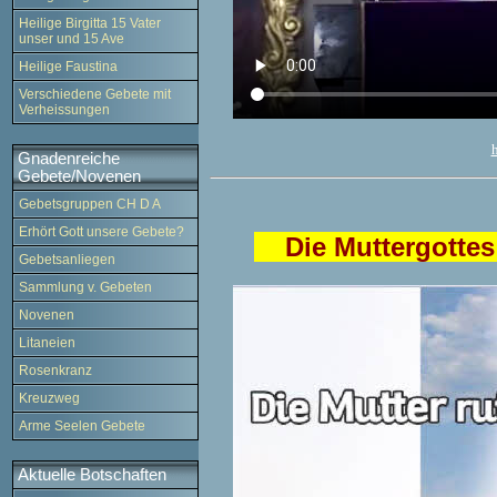
Heilige Birgitta 15 Vater
unser und 15 Ave
Heilige Faustina
Verschiedene Gebete mit
Verheissungen
Gnadenreiche
Gebete/Novenen
Gebetsgruppen CH D A
Erhört Gott unsere Gebete?
Die Muttergottes 
Gebetsanliegen
Sammlung v. Gebeten
Novenen
Litaneien
Rosenkranz
Kreuzweg
Arme Seelen Gebete
Aktuelle Botschaften