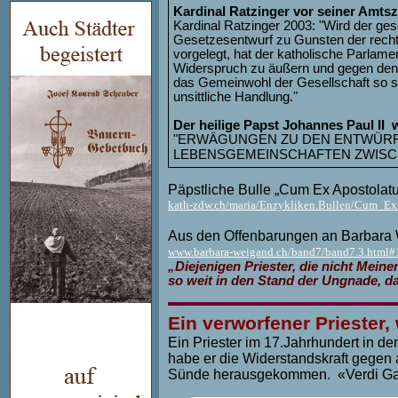
Kardinal Ratzinger vor seiner Amtsze
Kardinal Ratzinger 2003: "Wird der g
Gesetzesentwurf zu Gunsten der rech
vorgelegt, hat der katholische Parlamenta
Widerspruch zu äußern und gegen den 
das Gemeinwohl der Gesellschaft so s
unsittliche Handlung."
Der heilige Papst Johannes Paul II 
"ERWÄGUNGEN ZU DEN ENTWÜRF
LEBENSGEMEINSCHAFTEN ZWIS
Päpstliche Bulle „Cum Ex Apostolatu
kath-zdw.ch/maria/Enzykliken.Bullen/Cum_Ex
Aus den Offenbarungen an Barbara 
www.barbara-weigand.ch/band7/band7.3.html
„Diejenigen Priester, die nicht Mein
so weit in den Stand der Ungnade, d
Ein verworfener Priester, 
Ein Priester im 17.Jahrhundert in d
habe er die Widerstandskraft gegen 
Sünde herausgekommen. «Verdi Garan